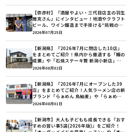
【弥彦村】『酒屋やよい・三代目店主の羽生
雅克さん』にインタビュー！地酒やクラフト
ビール、ワイン醸造まで手掛ける“挑戦の歴
史”に迫る♪
2026年07月25日
【新潟県】『2026年7月に閉店した10店』
をまとめてご紹介！県内から撤退する「鰻の
成瀬」や「石焼ステーキ贅 新潟小新店」が
営業に幕…。
2026年08月02日
【新潟県】『2026年7月にオープンした39
店』をまとめてご紹介！人気ラーメン店の新
ブランド「らぁめん 鳥紬麦」や「らぁめん
しょうがの空」など盛りだくさん♪
2026年08月01日
【新潟市】大人も子どもも成長できる『おす
すめの習い事5選(2026年版)』をご紹介！
「オーダーメイドの音楽レッスン」や「本格