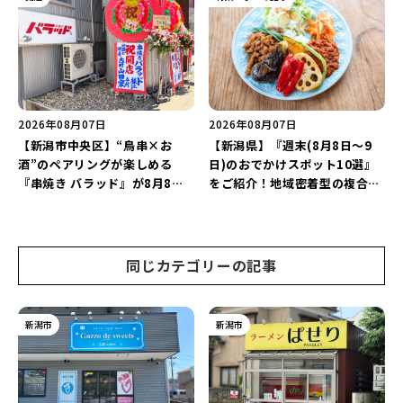
継続！
2026年08月07日
2026年08月07日
【新潟市中央区】“鳥串×お
【新潟県】『週末(8月8日～9
酒”のペアリングが楽しめる
日)のおでかけスポット10選』
『串焼き バラッド』が8月8日
をご紹介！地域密着型の複合施
にオープン！厳選した地酒もラ
設「めぐり舎」や「シーナシー
インアップ♪
ナ丸大新潟のサマーフェスタ
2026」がおすすめ♪
同じカテゴリーの記事
新潟市
新潟市