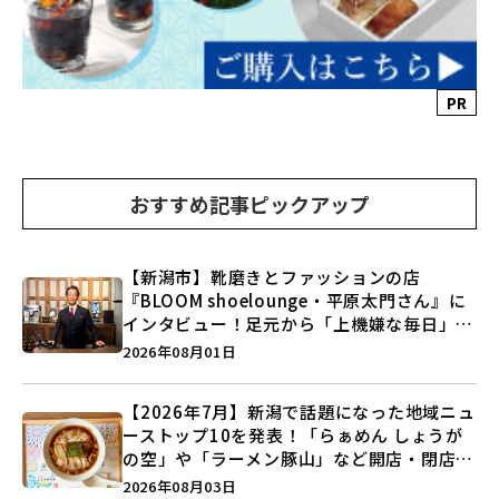
PR
おすすめ記事ピックアップ
【新潟市】靴磨きとファッションの店
『BLOOM shoelounge・平原太門さん』に
インタビュー！足元から「上機嫌な毎日」を
つくる装いの提案とは？
2026年08月01日
【2026年7月】新潟で話題になった地域ニュ
ーストップ10を発表！「らぁめん しょうが
の空」や「ラーメン豚山」など開店・閉店の
注目記事をランキングでご紹介♪
2026年08月03日