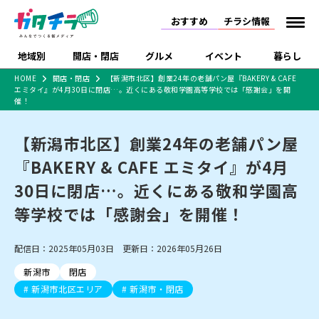
おすすめ
チラシ情報
地域別
開店・閉店
グルメ
イベント
暮らし
HOME
開店・閉店
【新潟市北区】創業24年の老舗パン屋『BAKERY & CAFE
エミタイ』が4月30日に閉店…。近くにある敬和学園高等学校では「感謝会」を開
食品スーパー・コンビ
戸建住宅・マンショ
特売セール
インタビュー
催！
ニ
ン・土地
住宅メーカー・工務
新潟市
開店
ラーメン
体験・販売
施設・ショップ
下越
閉店
現地レポート
祭り・伝統行事
店
【新潟市北区】創業24年の老舗パン屋
ショッピングモール・
ドラッグストア・ホーム
特集・まとめ記事
『BAKERY & CAFE エミタイ』が4月
大型施設
センター
食品メーカー・県産
30日に閉店…。近くにある敬和学園高
リニューアル・移転
休業
開店まとめ
閉店まとめ
中越
和食
趣味・展示会
上越
洋食
ライブ・コンサート
品
新潟市・開店
新潟市・閉店
長岡市・開店
等学校では「感謝会」を開催！
セツコママ
ランキング
新潟人
キャンペーン
ファッション
生活サービス
長岡市・閉店
上越市・開店
上越市・閉店
開店まとめ
閉店まとめ
人気記事まとめ
定食まとめ
にいがた酒の陣・新潟
習い事・塾
アパレル・雑貨
フィットネス・ジム
佐渡
スイーツ
スポーツ
ランチ
ラーメン・開店
ラーメン・閉店
配信日：2025年05月03日 更新日：2026年05月26日
酒月
ラーメンまとめ
飲食店まとめ
観光スポット
温泉・入浴
ホテル
旅館
水族館
新潟市
閉店
インテリア・雑貨
外食・テイクアウト
リラクゼーション・整体
スキー場
リユース・買取
新潟市北区エリア
新潟市・閉店
新車・中古車・カー用品
旅行・レジャー
家電・携帯電話
新潟市中央区
ご当地グルメ
セミナー・講演会
新潟市東区
食べ歩き
子ども向け
テイクアウト
新潟市西区
花火大会
新潟市北区
季節・期間限定
入場無料
病院・クリニック
イオンモール
ラブラ万代・ラブラ2
冠婚葬祭
習い事・塾
通販・EC
イベント
求人