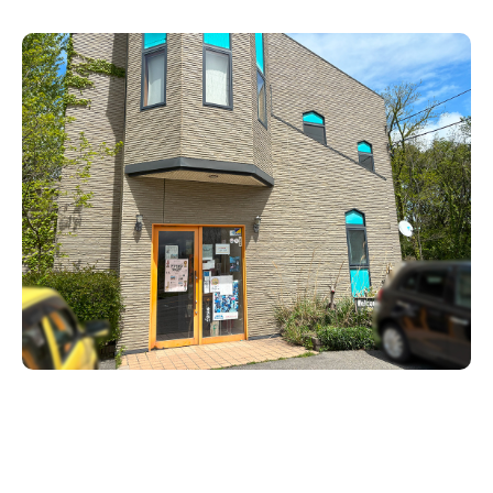
新潟市南区
カフェ
住宅展示場
居酒屋・バー
新潟市江南区
完成見学会
焼肉
学生スポーツ
新潟市秋葉区
パスタ
アルビレックス
新潟市西蒲区
ビルボードプレイスBP
新潟伊勢丹
ピア万代
官公庁・自治体
新潟市 チラシ
長岡・見附 チラシ
村上・関川
パン・ベーカリー
新発田・聖籠
タレカツ・豚カツ
胎内・粟島
デカ盛り・大盛り
リバーサイド千秋
パティオPATIO
上越・妙高・糸魚川 チラシ
注目 チラシ
週末セール
三条・加茂・田上
旨辛・激辛
定食・町定食
五泉・阿賀野・阿賀
海鮮・鮨
燕・弥彦
そば・うどん
火曜セール
オープン・リニューアルセール
長岡・見附
日本酒・新潟清酒
小千谷・十日町・津南
ワイン・クラフトビール
魚沼・南魚沼・湯沢
周年祭・感謝祭セール
年末・初売りセール
柏崎・刈羽・出雲崎
ケーキ・パフェ
ビアガーデン・暑気払い
上越・妙高・糸魚川
忘新年会・歓送迎会