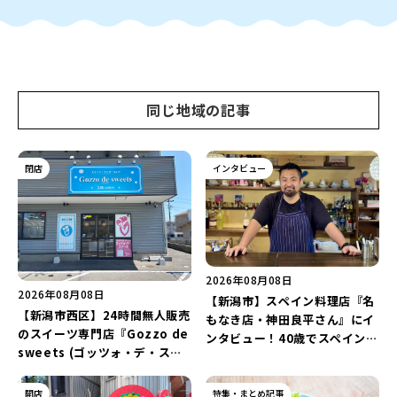
同じ地域の記事
閉店
インタビュー
2026年08月08日
2026年08月08日
【新潟市】スペイン料理店『名
【新潟市西区】24時間無人販売
もなき店・神田良平さん』にイ
のスイーツ専門店『Gozzo de
ンタビュー！40歳でスペインへ
sweets (ゴッツォ・デ・スイ
渡り、“美食の街”の魅力を古町
ーツ) 新潟本店』が8月9日に閉
で届ける♪
店…。一部商品は姉妹店で販売
開店
特集・まとめ記事