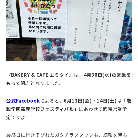
『BAKERY & CAFE エミタイ』
は、
4月30日(水)
の営業を
もって閉店
となりました。
公式Facebook
によると、
6月13日(金)・14日(土)
は
「敬
和学園高等学校フェスティバル」
にあわせて臨時営業予
定ですよ！
最終日に行きそびれたガタチラスタッフも、続報を待ち