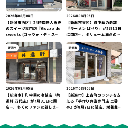
2026年08月08日
2026年08月06日
【新潟市西区】24時間無人販売
【新潟市東区】町中華の老舗
のスイーツ専門店『Gozzo de
『ラーメン ぱせり』が8月11日
sweets (ゴッツォ・デ・スイ
に閉店…。ボリューム満点の名
ーツ) 新潟本店』が8月9日に閉
店が幕を閉じる。
店…。一部商品は姉妹店で販売
新潟市
新潟市
継続！
2026年08月05日
2026年08月03日
【新潟市】町中華の老舗店『共
【新潟市】上古町のランチを支
進軒 万代店』が7月31日に閉
える『手作り弁当専門店 二番
店…。多くのファンに親しまれ
亭』が8月7日に閉店。栄養豊富
た名店が長年の営業に幕。
な「日替わり弁当」が食べ納め
に…。