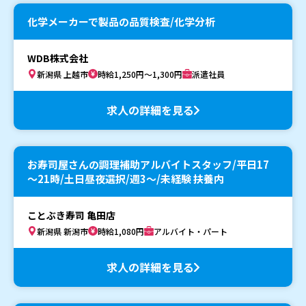
化学メーカーで製品の品質検査/化学分析
WDB株式会社
新潟県 上越市
時給1,250円～1,300円
派遣社員
求人の詳細を見る
お寿司屋さんの調理補助アルバイトスタッフ/平日17
～21時/土日昼夜選択/週3～/未経験 扶養内
ことぶき寿司 亀田店
新潟県 新潟市
時給1,080円
アルバイト・パート
求人の詳細を見る