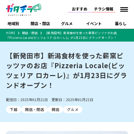
おすすめ
チラシ情報
地域別
開店・閉店
グルメ
イベント
暮らし
HOME
開店・閉店
【新発田市】新潟食材を使った薪窯ピッツァのお店
『Pizzeria Locale(ピッツェリア ロカーレ)』が1月23日にグランドオープン！
食品スーパー・コンビ
戸建住宅・マンショ
特売セール
インタビュー
ニ
ン・土地
住宅メーカー・工務
【新発田市】新潟食材を使った薪窯ピ
新潟市
開店
ラーメン
体験・販売
施設・ショップ
下越
閉店
現地レポート
祭り・伝統行事
店
ッツァのお店『Pizzeria Locale(ピッ
ショッピングモール・
ドラッグストア・ホーム
特集・まとめ記事
大型施設
センター
ツェリア ロカーレ)』が1月23日にグラ
食品メーカー・県産
リニューアル・移転
休業
開店まとめ
閉店まとめ
中越
和食
趣味・展示会
上越
洋食
ライブ・コンサート
品
ンドオープン！
新潟市・開店
新潟市・閉店
長岡市・開店
セツコママ
ランキング
新潟人
キャンペーン
ファッション
生活サービス
長岡市・閉店
上越市・開店
上越市・閉店
開店まとめ
閉店まとめ
人気記事まとめ
定食まとめ
配信日：2025年01月21日 更新日：2025年01月21日
にいがた酒の陣・新潟
習い事・塾
アパレル・雑貨
フィットネス・ジム
佐渡
スイーツ
スポーツ
ランチ
ラーメン・開店
ラーメン・閉店
酒月
ラーメンまとめ
飲食店まとめ
下越
開店・閉店
開店
グルメ
観光スポット
温泉・入浴
ホテル
旅館
水族館
インテリア・雑貨
外食・テイクアウト
リラクゼーション・整体
スキー場
リユース・買取
新車・中古車・カー用品
旅行・レジャー
家電・携帯電話
新潟市中央区
ご当地グルメ
セミナー・講演会
新潟市東区
食べ歩き
子ども向け
テイクアウト
新潟市西区
花火大会
新潟市北区
季節・期間限定
入場無料
病院・クリニック
イオンモール
ラブラ万代・ラブラ2
冠婚葬祭
習い事・塾
通販・EC
イベント
求人