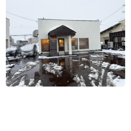
新潟市南区
カフェ
住宅展示場
居酒屋・バー
新潟市江南区
完成見学会
焼肉
学生スポーツ
新潟市秋葉区
パスタ
アルビレックス
新潟市西蒲区
ビルボードプレイスBP
新潟伊勢丹
ピア万代
官公庁・自治体
新潟市 チラシ
長岡・見附 チラシ
村上・関川
パン・ベーカリー
新発田・聖籠
タレカツ・豚カツ
胎内・粟島
デカ盛り・大盛り
リバーサイド千秋
パティオPATIO
上越・妙高・糸魚川 チラシ
注目 チラシ
週末セール
三条・加茂・田上
旨辛・激辛
定食・町定食
五泉・阿賀野・阿賀
海鮮・鮨
燕・弥彦
そば・うどん
火曜セール
オープン・リニューアルセール
長岡・見附
日本酒・新潟清酒
小千谷・十日町・津南
ワイン・クラフトビール
魚沼・南魚沼・湯沢
周年祭・感謝祭セール
年末・初売りセール
柏崎・刈羽・出雲崎
ケーキ・パフェ
ビアガーデン・暑気払い
上越・妙高・糸魚川
忘新年会・歓送迎会