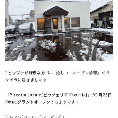
“ピッツァが好きな方”
に、嬉しい「オープン情報」がガ
タチラに届きました♪
『Pizzeria Locale(ピッツェリア ロカーレ)』
が
1月23日
(木)にグランドオープン
するようです！
(⑉>ᴗ<ﾉﾉﾞ✩:+✧︎⋆ﾊﾟﾁﾊﾟﾁﾊﾟﾁﾊﾟﾁ