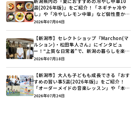
新潟県内の『夏におすすめの冷やし中華10
選(2026年版)』をご紹介！「ネギチャ冷や
し」や「冷やしレモン中華」など個性豊かな
ラインアップ♪
2026年07月04日
【新潟市】セレクトショップ『Marchon(マ
ルション)・松田隼人さん』にインタビュ
ー！“上質な日常着”で、新潟の暮らしを楽し
む提案とは？
2026年07月18日
【新潟市】大人も子どもも成長できる『おす
すめの習い事5選(2026年版)』をご紹介！
「オーダーメイドの音楽レッスン」や「本格
キックボクシング」で新しい自分を見つけよ
2026年07月24日
う♪