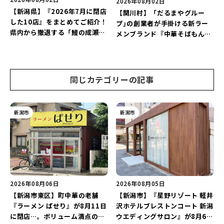
2026年08月02日
【新潟県】『2026年7月に閉店
【関川村】「だるまやグルー
した10店』をまとめてご紹介！
プ｣の創業者が手掛ける新ラー
県内から撤退する「鰻の成瀬」
メンブランド『中華そばもん
や「石焼ステーキ贅 新潟小新
蛇』が7月21日にオープン！道
店」が営業に幕…。
の駅関川で「中華そば｣や｢濃厚
煮干しそば」を堪能しよう♪
同じカテゴリーの記事
新潟市
新潟市
2026年08月06日
2026年08月05日
【新潟市東区】町中華の老舗
【新潟市】『星野リゾート 軽井
『ラーメン ぱせり』が8月11日
沢ホテルブレストンコート 新潟
に閉店…。ボリューム満点の名
ウエディングサロン』が8月6日