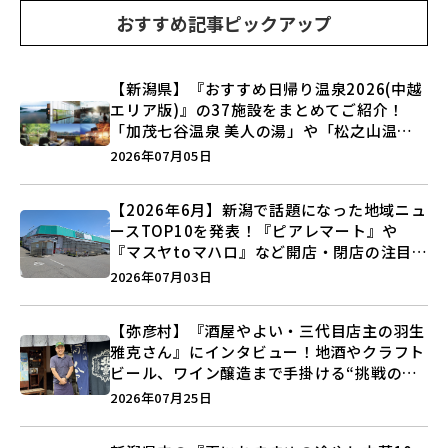
おすすめ記事ピックアップ
【新潟県】『おすすめ日帰り温泉2026(中越
エリア版)』の37施設をまとめてご紹介！
「加茂七谷温泉 美人の湯」や「松之山温泉
ナステビュウ湯の山」などを巡ろう♪
2026年07月05日
【2026年6月】新潟で話題になった地域ニュ
ースTOP10を発表！『ピアレマート』や
『マスヤtoマハロ』など開店・閉店の注目記
事をランキングでご紹介♪
2026年07月03日
【弥彦村】『酒屋やよい・三代目店主の羽生
雅克さん』にインタビュー！地酒やクラフト
ビール、ワイン醸造まで手掛ける“挑戦の歴
史”に迫る♪
2026年07月25日