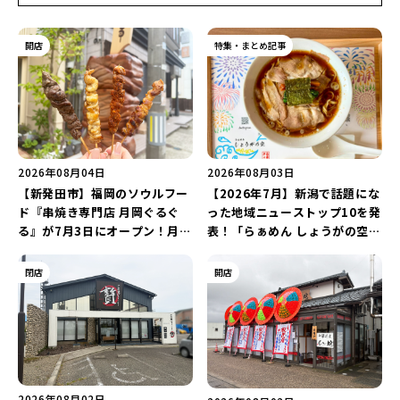
開店
特集・まとめ記事
2026年08月04日
2026年08月03日
【新発田市】福岡のソウルフー
【2026年7月】新潟で話題にな
ド『串焼き専門店 月岡ぐるぐ
った地域ニューストップ10を発
る』が7月3日にオープン！月岡
表！「らぁめん しょうがの空」
温泉街の新スポットで「新潟食
や「ラーメン豚山」など開店・
材を使ったぐるぐる串焼き」を
閉店の注目記事をランキングで
閉店
開店
堪能しよう♪
ご紹介♪
2026年08月02日