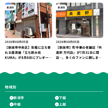
店が幕を閉じる。
にオープン！軽井沢ウエディン
グを万代で相談しよう♪
新潟市
新潟市
2026年08月05日
2026年08月05日
【新潟市中央区】気軽に立ち寄
【新潟市】町中華の老舗店『共
れる居酒屋『立ち飲み処
進軒 万代店』が7月31日に閉
KUMA』が8月6日にプレオープ
店…。多くのファンに親しまれ
ン！“1杯目のドリンクが半
た名店が長年の営業に幕。
額”になるキャンペーンを開催
♪
地域別
新潟市
下越
中越
上越