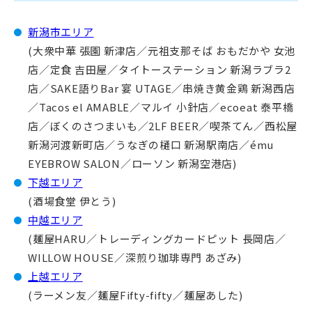
新潟市エリア
(大衆中華 張園 新津店／元祖支那そば おもだかや 女池
店／定食 吉田屋／タイトーステーション 新潟ラブラ2
店／SAKE語りBar 宴 UTAGE／串焼き黄金鶏 新潟西店
／Tacos el AMABLE／マルイ 小針店／ecoeat 泰平橋
店／ぼくのさつまいも／2LF BEER／喫茶てん／西松屋
新潟河渡新町店／うなぎの樋口 新潟駅南店／ému
EYEBROW SALON／ローソン 新潟空港店)
下越エリア
(酒場食堂 伊とう)
中越エリア
(麺屋HARU／トレーディングカードピット 長岡店／
WILLOW HOUSE／深煎り珈琲専門 あざみ)
上越エリア
(ラーメン友／麺屋Fifty-fifty／麺屋あした)