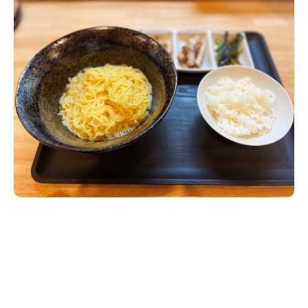
新潟市南区
カフェ
住宅展示場
居酒屋・バー
新潟市江南区
完成見学会
焼肉
学生スポーツ
新潟市秋葉区
パスタ
アルビレックス
新潟市西蒲区
ビルボードプレイスBP
新潟伊勢丹
ピア万代
官公庁・自治体
新潟市 チラシ
長岡・見附 チラシ
村上・関川
パン・ベーカリー
新発田・聖籠
タレカツ・豚カツ
胎内・粟島
デカ盛り・大盛り
リバーサイド千秋
パティオPATIO
上越・妙高・糸魚川 チラシ
注目 チラシ
週末セール
三条・加茂・田上
旨辛・激辛
定食・町定食
五泉・阿賀野・阿賀
海鮮・鮨
燕・弥彦
そば・うどん
火曜セール
オープン・リニューアルセール
長岡・見附
日本酒・新潟清酒
小千谷・十日町・津南
ワイン・クラフトビール
魚沼・南魚沼・湯沢
周年祭・感謝祭セール
年末・初売りセール
柏崎・刈羽・出雲崎
ケーキ・パフェ
ビアガーデン・暑気払い
上越・妙高・糸魚川
忘新年会・歓送迎会