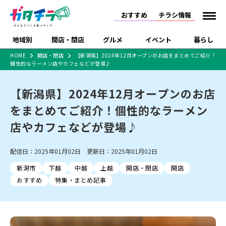
おすすめ
チラシ情報
地域別
開店・閉店
グルメ
イベント
暮らし
HOME
開店・閉店
【新潟県】2024年12月オープンのお店をまとめてご紹介！
個性的なラーメン店やカフェなどが登場♪
食品スーパー・コンビ
戸建住宅・マンショ
特売セール
インタビュー
ニ
ン・土地
住宅メーカー・工務
【新潟県】2024年12月オープンのお店
新潟市
開店
ラーメン
体験・販売
施設・ショップ
下越
閉店
現地レポート
祭り・伝統行事
店
をまとめてご紹介！個性的なラーメン
ショッピングモール・
ドラッグストア・ホーム
特集・まとめ記事
大型施設
センター
店やカフェなどが登場♪
食品メーカー・県産
リニューアル・移転
休業
開店まとめ
閉店まとめ
中越
和食
趣味・展示会
上越
洋食
ライブ・コンサート
品
新潟市・開店
新潟市・閉店
長岡市・開店
配信日：2025年01月02日 更新日：2025年01月02日
セツコママ
ランキング
新潟人
キャンペーン
ファッション
生活サービス
長岡市・閉店
上越市・開店
上越市・閉店
開店まとめ
閉店まとめ
人気記事まとめ
定食まとめ
新潟市
下越
中越
上越
開店・閉店
開店
にいがた酒の陣・新潟
習い事・塾
アパレル・雑貨
フィットネス・ジム
佐渡
スイーツ
スポーツ
ランチ
ラーメン・開店
ラーメン・閉店
酒月
おすすめ
特集・まとめ記事
ラーメンまとめ
飲食店まとめ
観光スポット
温泉・入浴
ホテル
旅館
水族館
インテリア・雑貨
外食・テイクアウト
リラクゼーション・整体
スキー場
リユース・買取
新車・中古車・カー用品
旅行・レジャー
家電・携帯電話
新潟市中央区
ご当地グルメ
セミナー・講演会
新潟市東区
食べ歩き
子ども向け
テイクアウト
新潟市西区
花火大会
新潟市北区
季節・期間限定
入場無料
病院・クリニック
イオンモール
ラブラ万代・ラブラ2
冠婚葬祭
習い事・塾
通販・EC
イベント
求人