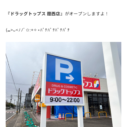
『ドラッグトップス 鐙西店』
がオープンしますよ！
(⑉>ᴗ<ﾉﾉﾞ✩:+✧︎⋆ﾊﾟﾁﾊﾟﾁﾊﾟﾁﾊﾟﾁ