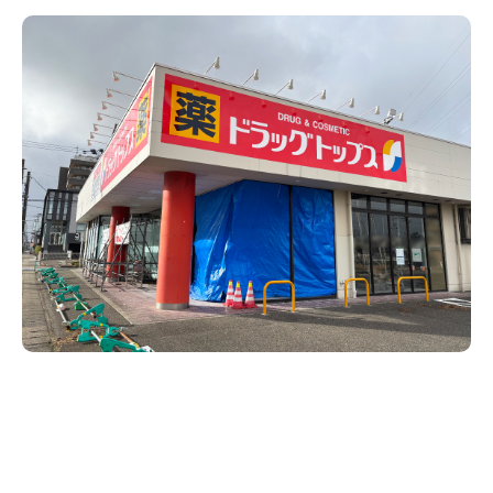
新潟市南区
カフェ
住宅展示場
居酒屋・バー
新潟市江南区
完成見学会
焼肉
学生スポーツ
新潟市秋葉区
パスタ
アルビレックス
新潟市西蒲区
ビルボードプレイスBP
新潟伊勢丹
ピア万代
官公庁・自治体
新潟市 チラシ
長岡・見附 チラシ
村上・関川
パン・ベーカリー
新発田・聖籠
タレカツ・豚カツ
胎内・粟島
デカ盛り・大盛り
リバーサイド千秋
パティオPATIO
上越・妙高・糸魚川 チラシ
注目 チラシ
週末セール
三条・加茂・田上
旨辛・激辛
定食・町定食
五泉・阿賀野・阿賀
海鮮・鮨
燕・弥彦
そば・うどん
火曜セール
オープン・リニューアルセール
長岡・見附
日本酒・新潟清酒
小千谷・十日町・津南
ワイン・クラフトビール
魚沼・南魚沼・湯沢
周年祭・感謝祭セール
年末・初売りセール
柏崎・刈羽・出雲崎
ケーキ・パフェ
ビアガーデン・暑気払い
上越・妙高・糸魚川
忘新年会・歓送迎会