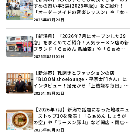
すめの習い事5選(2026年版)』をご紹介！
「オーダーメイドの音楽レッスン」や「本格
キックボクシング」で新しい自分を見つけよ
2026年07月24日
う♪
【新潟県】『2026年7月にオープンした39
店』をまとめてご紹介！人気ラーメン店の新
ブランド「らぁめん 鳥紬麦」や「らぁめん
しょうがの空」など盛りだくさん♪
2026年08月01日
【新潟市】靴磨きとファッションの店
『BLOOM shoelounge・平原太門さん』に
インタビュー！足元から「上機嫌な毎日」を
つくる装いの提案とは？
2026年08月01日
【2026年7月】新潟で話題になった地域ニュ
ーストップ10を発表！「らぁめん しょうが
の空」や「ラーメン豚山」など開店・閉店の
注目記事をランキングでご紹介♪
2026年08月03日