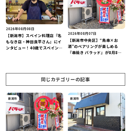
レートランチ」を実食レポート
♪
2026年08月08日
2026年08月07日
【新潟市】スペイン料理店『名
【新潟市中央区】“鳥串×お
もなき店・神田良平さん』にイ
酒”のペアリングが楽しめる
ンタビュー！40歳でスペインへ
『串焼き バラッド』が8月8日
渡り、“美食の街”の魅力を古町
にオープン！厳選した地酒もラ
で届ける♪
インアップ♪
同じカテゴリーの記事
新潟市
新潟市