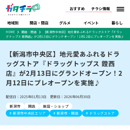
おすすめ
チラシ情報
地域別
開店・閉店
グルメ
イベント
暮らし
HOME
開店・閉店
【新潟市中央区】地元愛あふれるドラッグストア『ドラッ
グトップス 鐙西店』が2月13日にグランドオープン！2月12日にプレオープンを実施♪
食品スーパー・コンビ
戸建住宅・マンショ
特売セール
インタビュー
ニ
ン・土地
住宅メーカー・工務
【新潟市中央区】地元愛あふれるドラ
新潟市
開店
ラーメン
体験・販売
施設・ショップ
下越
閉店
現地レポート
祭り・伝統行事
店
ッグストア『ドラッグトップス 鐙西
ショッピングモール・
ドラッグストア・ホーム
特集・まとめ記事
大型施設
センター
店』が2月13日にグランドオープン！2
食品メーカー・県産
リニューアル・移転
休業
開店まとめ
閉店まとめ
中越
和食
趣味・展示会
上越
洋食
ライブ・コンサート
品
月12日にプレオープンを実施♪
新潟市・開店
新潟市・閉店
長岡市・開店
セツコママ
ランキング
新潟人
キャンペーン
ファッション
生活サービス
長岡市・閉店
上越市・開店
上越市・閉店
開店まとめ
閉店まとめ
人気記事まとめ
定食まとめ
配信日：2025年01月13日 更新日：2026年06月30日
にいがた酒の陣・新潟
習い事・塾
アパレル・雑貨
フィットネス・ジム
佐渡
スイーツ
スポーツ
ランチ
ラーメン・開店
ラーメン・閉店
酒月
ラーメンまとめ
飲食店まとめ
新潟市
開店
施設・ショップ
観光スポット
温泉・入浴
ホテル
旅館
水族館
インテリア・雑貨
外食・テイクアウト
新潟市中央区エリア
新潟市・開店
ドラッグストア
リラクゼーション・整体
スキー場
リユース・買取
新車・中古車・カー用品
旅行・レジャー
家電・携帯電話
新潟市中央区
ご当地グルメ
セミナー・講演会
新潟市東区
食べ歩き
子ども向け
テイクアウト
新潟市西区
花火大会
新潟市北区
季節・期間限定
入場無料
病院・クリニック
イオンモール
ラブラ万代・ラブラ2
冠婚葬祭
習い事・塾
通販・EC
イベント
求人