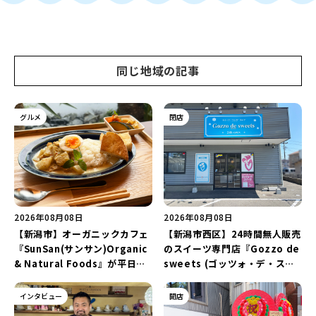
同じ地域の記事
グルメ
閉店
2026年08月08日
2026年08月08日
【新潟市】オーガニックカフェ
【新潟市西区】24時間無人販売
『SunSan(サンサン)Organic
のスイーツ専門店『Gozzo de
& Natural Foods』が平日ラ
sweets (ゴッツォ・デ・スイ
ンチも7月24日からスタート！
ーツ) 新潟本店』が8月9日に閉
「抗酸化☆レモンチキンカレ
店…。一部商品は姉妹店で販売
インタビュー
開店
ー」と「美容と健康を考えたプ
継続！