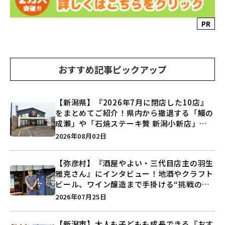
PR
おすすめ記事ピックアップ
【新潟県】『2026年7月に閉店した10店』
をまとめてご紹介！県内から撤退する「鰻の
成瀬」や「石焼ステーキ贅 新潟小新店」が
営業に幕…。
2026年08月02日
【弥彦村】『酒屋やよい・三代目店主の羽生
雅克さん』にインタビュー！地酒やクラフト
ビール、ワイン醸造まで手掛ける“挑戦の歴
史”に迫る♪
2026年07月25日
【新潟市】大人も子どもも成長できる『おす