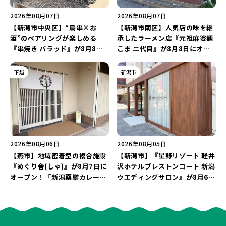
2026年08月07日
2026年08月07日
【新潟市中央区】“鳥串×お
【新潟市南区】人気店の味を継
酒”のペアリングが楽しめる
承したラーメン店『元祖麻婆麺
『串焼き バラッド』が8月8日
こま 二代目』が8月8日にオー
にオープン！厳選した地酒もラ
プン！多くのファンに親しまれ
インアップ♪
た「麻婆麺」を復刻♪
下越
新潟市
2026年08月06日
2026年08月05日
【燕市】地域密着型の複合施設
【新潟市】『星野リゾート 軽井
『めぐり舎(しゃ)』が8月7日に
沢ホテルブレストンコート 新潟
オープン！「新潟薬膳カレー
ウエディングサロン』が8月6日
Ricca」のレシピを受け継いだ
にオープン！軽井沢ウエディン
メニューや漆喰アートを楽しも
グを万代で相談しよう♪
う♪