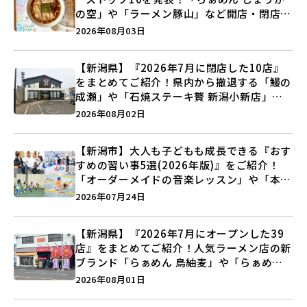
の空」や「ラーメン豚山」など開店・閉店の
注目記事をランキングでご紹介♪
2026年08月03日
【新潟県】『2026年7月に閉店した10店』
をまとめてご紹介！県内から撤退する「鰻の
成瀬」や「石焼ステーキ贅 新潟小新店」が
営業に幕…。
2026年08月02日
【新潟市】大人も子どもも成長できる『おす
すめの習い事5選(2026年版)』をご紹介！
「オーダーメイドの音楽レッスン」や「本格
キックボクシング」で新しい自分を見つけよ
2026年07月24日
う♪
【新潟県】『2026年7月にオープンした39
店』をまとめてご紹介！人気ラーメン店の新
ブランド「らぁめん 鳥紬麦」や「らぁめん
しょうがの空」など盛りだくさん♪
2026年08月01日