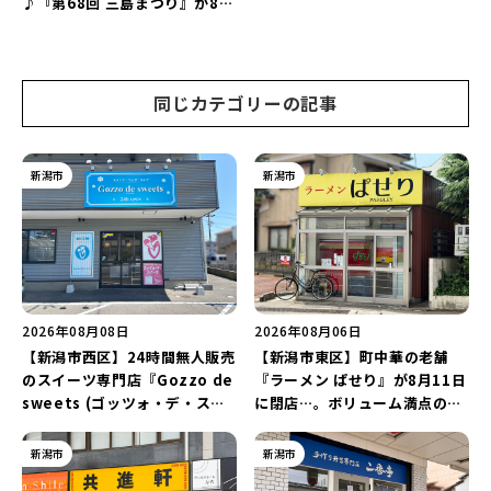
♪『第68回 三島まつり』が8月
催！“新潟アルビレックスBB選
11日に開催！「まーな ものま
手”のシュート対決は必見♪
ねライブショー」も楽しもう♪
同じカテゴリーの記事
新潟市
新潟市
2026年08月08日
2026年08月06日
【新潟市西区】24時間無人販売
【新潟市東区】町中華の老舗
のスイーツ専門店『Gozzo de
『ラーメン ぱせり』が8月11日
sweets (ゴッツォ・デ・スイ
に閉店…。ボリューム満点の名
ーツ) 新潟本店』が8月9日に閉
店が幕を閉じる。
店…。一部商品は姉妹店で販売
新潟市
新潟市
継続！