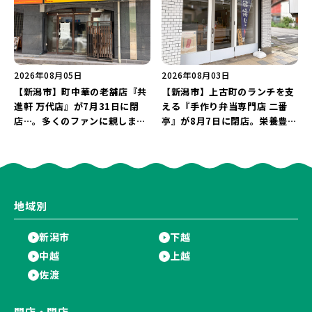
2026年08月05日
2026年08月03日
【新潟市】町中華の老舗店『共
【新潟市】上古町のランチを支
進軒 万代店』が7月31日に閉
える『手作り弁当専門店 二番
店…。多くのファンに親しまれ
亭』が8月7日に閉店。栄養豊富
た名店が長年の営業に幕。
な「日替わり弁当」が食べ納め
に…。
地域別
新潟市
下越
中越
上越
佐渡
開店・閉店