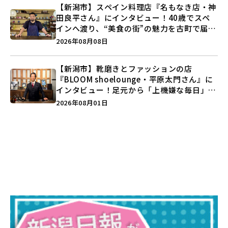
【新潟市】スペイン料理店『名もなき店・神
田良平さん』にインタビュー！40歳でスペ
インへ渡り、“美食の街”の魅力を古町で届け
る♪
2026年08月08日
【新潟市】靴磨きとファッションの店
『BLOOM shoelounge・平原太門さん』に
インタビュー！足元から「上機嫌な毎日」を
つくる装いの提案とは？
2026年08月01日