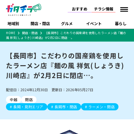
おすすめ
チラシ情報
地域別
開店・閉店
グルメ
イベント
暮らし
HOME
開店・閉店
【長岡市】こだわりの国産鶏を使用したラーメン店『麺の
風 祥気(しょうき) 川崎店』が2月2日に閉店…。
食品スーパー・コンビ
戸建住宅・マンショ
特売セール
インタビュー
ニ
ン・土地
住宅メーカー・工務
【長岡市】こだわりの国産鶏を使用し
新潟市
開店
ラーメン
体験・販売
施設・ショップ
下越
閉店
現地レポート
祭り・伝統行事
店
たラーメン店『麺の風 祥気(しょうき)
ショッピングモール・
ドラッグストア・ホーム
特集・まとめ記事
大型施設
センター
川崎店』が2月2日に閉店…。
食品メーカー・県産
リニューアル・移転
休業
開店まとめ
閉店まとめ
中越
和食
趣味・展示会
上越
洋食
ライブ・コンサート
品
新潟市・開店
新潟市・閉店
長岡市・開店
配信日：2024年12月30日 更新日：2026年05月27日
セツコママ
ランキング
新潟人
キャンペーン
ファッション
生活サービス
長岡市・閉店
上越市・開店
上越市・閉店
開店まとめ
閉店まとめ
人気記事まとめ
定食まとめ
中越
閉店
にいがた酒の陣・新潟
習い事・塾
アパレル・雑貨
フィットネス・ジム
佐渡
スイーツ
スポーツ
ランチ
ラーメン・開店
ラーメン・閉店
酒月
長岡・見附エリア
長岡市・閉店
ラーメン・閉店
ラーメンまとめ
飲食店まとめ
観光スポット
温泉・入浴
ホテル
旅館
水族館
インテリア・雑貨
外食・テイクアウト
リラクゼーション・整体
スキー場
リユース・買取
新車・中古車・カー用品
旅行・レジャー
家電・携帯電話
新潟市中央区
ご当地グルメ
セミナー・講演会
新潟市東区
食べ歩き
子ども向け
テイクアウト
新潟市西区
花火大会
新潟市北区
季節・期間限定
入場無料
病院・クリニック
イオンモール
ラブラ万代・ラブラ2
冠婚葬祭
習い事・塾
通販・EC
イベント
求人