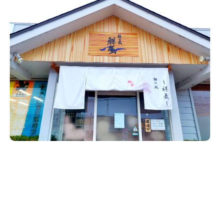
新潟市南区
カフェ
住宅展示場
居酒屋・バー
新潟市江南区
完成見学会
焼肉
学生スポーツ
新潟市秋葉区
パスタ
アルビレックス
新潟市西蒲区
ビルボードプレイスBP
新潟伊勢丹
ピア万代
官公庁・自治体
新潟市 チラシ
長岡・見附 チラシ
村上・関川
パン・ベーカリー
新発田・聖籠
タレカツ・豚カツ
胎内・粟島
デカ盛り・大盛り
リバーサイド千秋
パティオPATIO
上越・妙高・糸魚川 チラシ
注目 チラシ
週末セール
三条・加茂・田上
旨辛・激辛
定食・町定食
五泉・阿賀野・阿賀
海鮮・鮨
燕・弥彦
そば・うどん
火曜セール
オープン・リニューアルセール
長岡・見附
日本酒・新潟清酒
小千谷・十日町・津南
ワイン・クラフトビール
魚沼・南魚沼・湯沢
周年祭・感謝祭セール
年末・初売りセール
柏崎・刈羽・出雲崎
ケーキ・パフェ
ビアガーデン・暑気払い
上越・妙高・糸魚川
忘新年会・歓送迎会