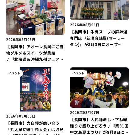
2026年08月09日
【長岡市】牛骨スープの麻辣湯
専門店『新潟麻辣燙(マーラー
2026年08月09日
タン)』が8月3日にオープ
【長岡市】アオーレ長岡にご当
ン！“ドリンクを1本”もらえる
地グルメ＆スイーツが集結
キャンペーンを実施中♪
♪『北海道＆沖縄九州フェア
2026 inアオーレ』が8月11日
より開催！北海道限定「生食感
イベント
イベント
チェルシー」をゲットしよう♪
2026年08月07日
2026年08月09日
【長岡市】大民踊流し・下駄総
【長岡市】力自慢が競い合う
踊りで盛り上がろう♪『第31回
「丸太早切選手権大会」は必見
中之島夏まつり』が8月9日に開