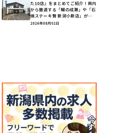
た10店』をまとめてご紹介！県内
から撤退する「鰻の成瀬」や「石
焼ステーキ贅 新潟小新店」が営
業に幕…。
2026年08月02日