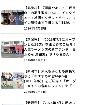
【弥彦村】『酒屋やよい・三代目
店主の羽生雅克さん』にインタビ
ュー！地酒やクラフトビール、ワ
イン醸造まで手掛ける“挑戦の歴
史”に迫る♪
2026年07月25日
【新潟県】『2026年7月にオープ
ンした39店』をまとめてご紹介！
人気ラーメン店の新ブランド「ら
ぁめん 鳥紬麦」や「らぁめん し
ょうがの空」など盛りだくさん♪
2026年08月01日
【新潟市】大人も子どもも成長で
きる『おすすめの習い事5選
(2026年版)』をご紹介！「オーダ
ーメイドの音楽レッスン」や「本
格キックボクシング」で新しい自
2026年07月24日
分を見つけよう♪
【新潟県】『2026年7月に閉店し