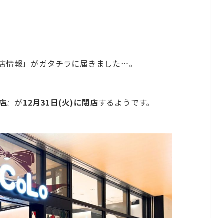
店情報」がガタチラに届きました…。
潟店』
が
12月31日(火)に閉店
するようです。