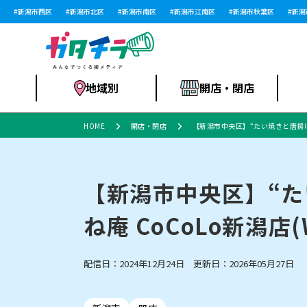
新潟市西区
新潟市北区
新潟市南区
新潟市江南区
新潟市秋葉区
新潟市西
地域別
開店・閉店
HOME
開店・閉店
【新潟市中央区】“たい焼きと唐揚げ”
食品スーパー・コ
新潟市
開店
ラーメン
体験・販売
施設・ショップ
特売セール
ンビニ
【新潟市中央区】“
ね庵 CoCoLo新潟店(
リニューアル・移転
習い事・塾
セツコママ
アパレル・雑貨
ランキング
休業
新潟人
開店まと
フィッ
ファッション
佐渡
スイーツ
スポーツ
上越市・閉店
スキー場
リユース・買取
ラーメン・開店
病院・ク
ラー
配信日：2024年12月24日 更新日：2026年05月27日
リバーサイド千秋
パティオPATIO
インテリア・雑貨
外食・テイクアウト