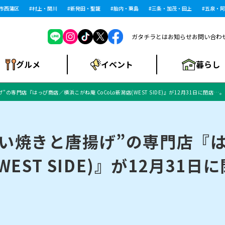
蒲区
村上・関川
新発田・聖籠
胎内・粟島
三条・加茂・田上
五泉・阿賀野
ガタチラとは
お知らせ
お問い合わ
暮らし
グルメ
イベント
の専門店『はっぴ商店／横浜こがね庵 CoCoLo新潟店(WEST SIDE)』が12月31日に閉店…。
ショッピングモー
戸建住宅・マンショ
住宅メーカー・工
食品メーカー・県
特集・まとめ記
ル・大型施設
ン・土地
下越
閉店
現地レポート
祭り・伝統行事
インタビュー
中越
和食
趣味・展示会
務店
産品
事
たい焼きと唐揚げ”の専門店『
WEST SIDE)』が12月31
にいがた酒の陣・新
め
トネス・ジム
キャンペーン
閉店まとめ
開店まとめ
観光スポット
新潟市・開店
閉店まとめ
温泉・入浴
新潟市・閉店
人気記事まとめ
ホテル
長岡市・開店
旅館
定食
水
生活サービス
潟酒月
ランチ
リニック
メン・閉店
イオンモール
ラブラ万代・ラブラ2
ビルボードプレイ
新車・中古車・カー用品
旅行・レジャー
家電・携帯電話