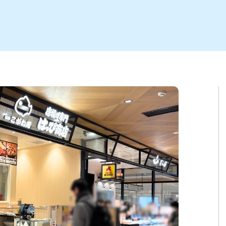
ト
区
大会
新潟市北区
季節・期間限定
入場無料
新潟市南区
住宅展示場
カフェ
新潟市江南区
完成見学会
居酒屋・バー
学生スポーツ
新潟市秋葉区
焼肉
パスタ
ア
新潟市 チラシ
長岡・見附 チラシ
上越・妙高・糸魚川 チラシ
茂・田上
・町定食
五泉・阿賀野・阿賀
海鮮・鮨
そば・うどん
燕・弥彦
日本酒・新潟清酒
長岡・見附
小千谷
ワイン
ール
周年祭・感謝祭セール
年末・初売りセール
川
送迎会