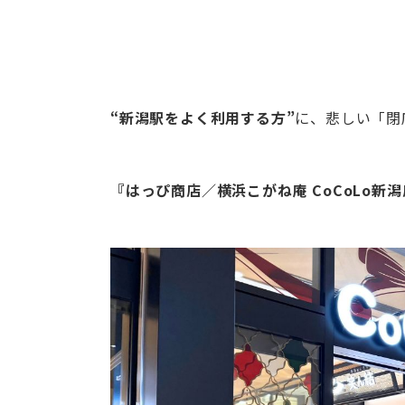
“新潟駅をよく利用する方”
に、悲しい「閉
『はっぴ商店／横浜こがね庵 CoCoLo新