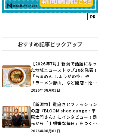
PR
おすすめ記事ピックアップ
【2026年7月】新潟で話題になっ
た地域ニューストップ10を発表！
「らぁめん しょうがの空」や
「ラーメン豚山」など開店・閉店
の注目記事をランキングでご紹介
2026年08月03日
♪
【新潟市】靴磨きとファッション
の店『BLOOM shoelounge・平
原太門さん』にインタビュー！足
元から「上機嫌な毎日」をつくる
装いの提案とは？
2026年08月01日