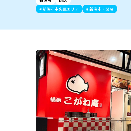
新潟市
閉店
新潟市中央区
ご当地グルメ
セミナー・講演会
新潟市東区
食べ歩き
子ども向け
テイクアウ
新潟市西
花火
イベント
求人
官公庁・自治体
新潟市中央区エリア
新潟市・閉店
新発田・聖籠
デカ盛り・大盛り
胎内・粟島
旨辛・激辛
三条・加
定食
火曜セール
オープン・リニューアルセ
柏崎・刈羽・出雲崎
ビアガーデン・暑気払い
上越・妙高・糸魚
忘新年会・歓