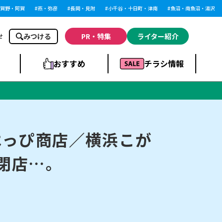
・阿賀
燕・弥彦
長岡・見附
小千谷・十日町・津南
魚沼・南魚沼・湯沢
みつける
PR・特集
ライター紹介
せ
おすすめ
チラシ情報
ドラッグストア・ホ
ライブ・コンサー
ームセンター
上越
洋食
ト
はっぴ商店／横浜こが
日に閉店…。
まとめ
族館
長岡市・閉店
リラクゼーション・整体
ラーメンまとめ
上越市・開店
飲食店まとめ
スBP
新潟伊勢丹
ピア万代
冠婚葬祭
習い事・塾
通販・EC