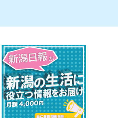
ルビレックス
新潟市西蒲区
パン・ベーカリー
村上・関川
タレカツ・豚カツ
注目 チラシ
週末セール
・十日町・津南
・クラフトビール
魚沼・南魚沼・湯沢
ケーキ・パフェ