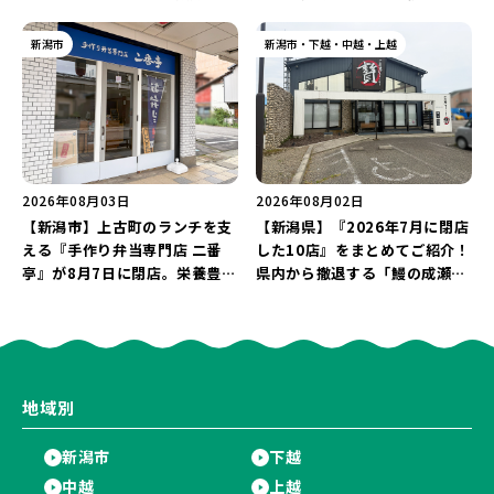
店が幕を閉じる。
た名店が長年の営業に幕。
新潟市
新潟市・下越・中越・上越
2026年08月03日
2026年08月02日
【新潟市】上古町のランチを支
【新潟県】『2026年7月に閉店
える『手作り弁当専門店 二番
した10店』をまとめてご紹介！
亭』が8月7日に閉店。栄養豊富
県内から撤退する「鰻の成瀬」
な「日替わり弁当」が食べ納め
や「石焼ステーキ贅 新潟小新
に…。
店」が営業に幕…。
地域別
新潟市
下越
中越
上越