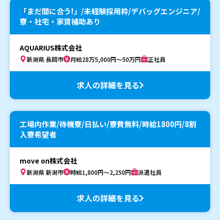
「まだ間に合う!」/未経験採用枠/デバッグエンジニア/
寮・社宅・家賃補助あり
AQUARIUS株式会社
新潟県 長岡市
月給28万5,000円～50万円
正社員
求人の詳細を見る
工場内作業/待機寮/日払い/寮費無料/時給1800円/8割
入寮希望者
move on株式会社
新潟県 新潟市
時給1,800円～2,250円
派遣社員
求人の詳細を見る