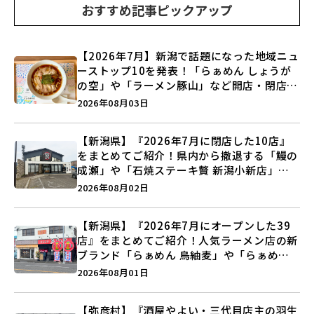
おすすめ記事ピックアップ
【2026年7月】新潟で話題になった地域ニュ
ーストップ10を発表！「らぁめん しょうが
の空」や「ラーメン豚山」など開店・閉店の
注目記事をランキングでご紹介♪
2026年08月03日
【新潟県】『2026年7月に閉店した10店』
をまとめてご紹介！県内から撤退する「鰻の
成瀬」や「石焼ステーキ贅 新潟小新店」が
営業に幕…。
2026年08月02日
【新潟県】『2026年7月にオープンした39
店』をまとめてご紹介！人気ラーメン店の新
ブランド「らぁめん 鳥紬麦」や「らぁめん
しょうがの空」など盛りだくさん♪
2026年08月01日
【弥彦村】『酒屋やよい・三代目店主の羽生