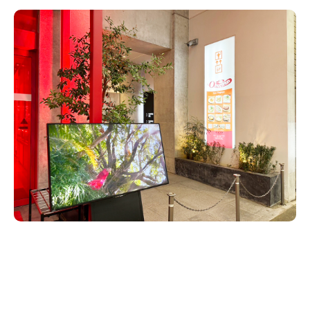
新潟市南区
カフェ
住宅展示場
居酒屋・バー
新潟市江南区
完成見学会
焼肉
学生スポーツ
新潟市秋葉区
パスタ
アルビレックス
新潟市西蒲区
ビルボードプレイスBP
新潟伊勢丹
ピア万代
官公庁・自治体
新潟市 チラシ
長岡・見附 チラシ
村上・関川
パン・ベーカリー
新発田・聖籠
タレカツ・豚カツ
胎内・粟島
デカ盛り・大盛り
リバーサイド千秋
パティオPATIO
上越・妙高・糸魚川 チラシ
注目 チラシ
週末セール
三条・加茂・田上
旨辛・激辛
定食・町定食
五泉・阿賀野・阿賀
海鮮・鮨
燕・弥彦
そば・うどん
火曜セール
オープン・リニューアルセール
長岡・見附
日本酒・新潟清酒
小千谷・十日町・津南
ワイン・クラフトビール
魚沼・南魚沼・湯沢
周年祭・感謝祭セール
年末・初売りセール
柏崎・刈羽・出雲崎
ケーキ・パフェ
ビアガーデン・暑気払い
上越・妙高・糸魚川
忘新年会・歓送迎会