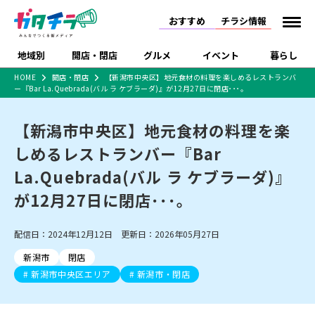
おすすめ
チラシ情報
地域別
開店・閉店
グルメ
イベント
暮らし
HOME
開店・閉店
【新潟市中央区】地元食材の料理を楽しめるレストランバ
ー『Bar La.Quebrada(バル ラ ケブラーダ)』が12月27日に閉店･･･。
食品スーパー・コンビ
戸建住宅・マンショ
特売セール
インタビュー
ニ
ン・土地
住宅メーカー・工務
【新潟市中央区】地元食材の料理を楽
新潟市
開店
ラーメン
体験・販売
施設・ショップ
下越
閉店
現地レポート
祭り・伝統行事
店
しめるレストランバー『Bar
ショッピングモール・
ドラッグストア・ホーム
特集・まとめ記事
大型施設
センター
La.Quebrada(バル ラ ケブラーダ)』
食品メーカー・県産
リニューアル・移転
休業
開店まとめ
閉店まとめ
中越
和食
趣味・展示会
上越
洋食
ライブ・コンサート
品
が12月27日に閉店･･･。
新潟市・開店
新潟市・閉店
長岡市・開店
セツコママ
ランキング
新潟人
キャンペーン
ファッション
生活サービス
長岡市・閉店
上越市・開店
上越市・閉店
開店まとめ
閉店まとめ
人気記事まとめ
定食まとめ
配信日：2024年12月12日 更新日：2026年05月27日
にいがた酒の陣・新潟
習い事・塾
アパレル・雑貨
フィットネス・ジム
佐渡
スイーツ
スポーツ
ランチ
ラーメン・開店
ラーメン・閉店
酒月
ラーメンまとめ
飲食店まとめ
新潟市
閉店
観光スポット
温泉・入浴
ホテル
旅館
水族館
インテリア・雑貨
外食・テイクアウト
新潟市中央区エリア
新潟市・閉店
リラクゼーション・整体
スキー場
リユース・買取
新車・中古車・カー用品
旅行・レジャー
家電・携帯電話
新潟市中央区
ご当地グルメ
セミナー・講演会
新潟市東区
食べ歩き
子ども向け
テイクアウト
新潟市西区
花火大会
新潟市北区
季節・期間限定
入場無料
病院・クリニック
イオンモール
ラブラ万代・ラブラ2
冠婚葬祭
習い事・塾
通販・EC
イベント
求人