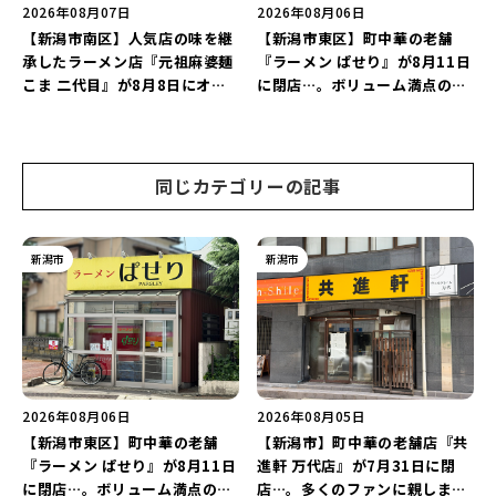
2026年08月07日
2026年08月06日
【新潟市南区】人気店の味を継
【新潟市東区】町中華の老舗
承したラーメン店『元祖麻婆麺
『ラーメン ぱせり』が8月11日
こま 二代目』が8月8日にオー
に閉店…。ボリューム満点の名
プン！多くのファンに親しまれ
店が幕を閉じる。
た「麻婆麺」を復刻♪
同じカテゴリーの記事
新潟市
新潟市
2026年08月06日
2026年08月05日
【新潟市東区】町中華の老舗
【新潟市】町中華の老舗店『共
『ラーメン ぱせり』が8月11日
進軒 万代店』が7月31日に閉
に閉店…。ボリューム満点の名
店…。多くのファンに親しまれ