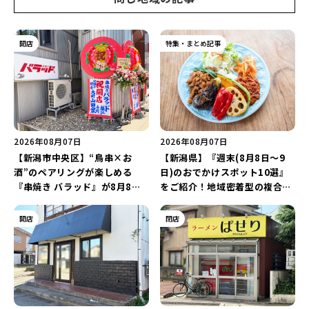
開店
特集・まとめ記事
2026年08月07日
2026年08月07日
【新潟市中央区】“鳥串×お
【新潟県】『週末(8月8日～9
酒”のペアリングが楽しめる
日)のおでかけスポット10選』
『串焼き バラッド』が8月8日
をご紹介！地域密着型の複合施
にオープン！厳選した地酒もラ
設「めぐり舎」や「シーナシー
インアップ♪
ナ丸大新潟のサマーフェスタ
開店
閉店
2026」がおすすめ♪