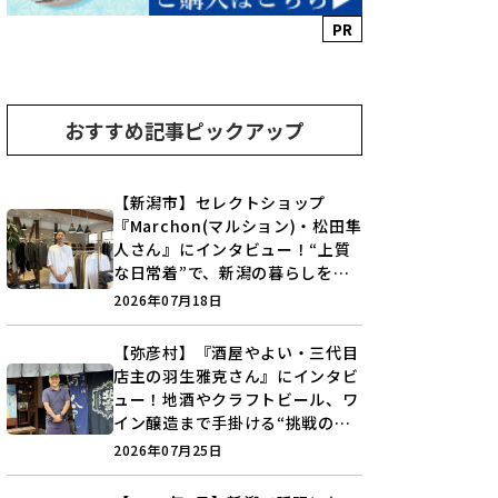
PR
おすすめ記事ピックアップ
【新潟市】セレクトショップ
『Marchon(マルション)・松田隼
人さん』にインタビュー！“上質
な日常着”で、新潟の暮らしを楽
しむ提案とは？
2026年07月18日
【弥彦村】『酒屋やよい・三代目
店主の羽生雅克さん』にインタビ
ュー！地酒やクラフトビール、ワ
イン醸造まで手掛ける“挑戦の歴
史”に迫る♪
2026年07月25日