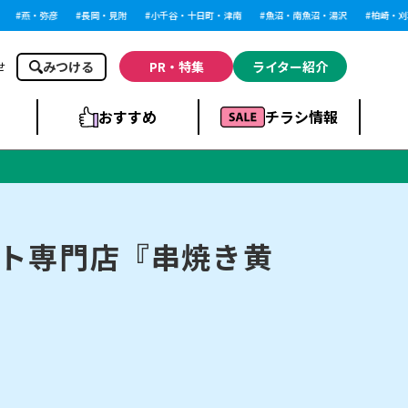
燕・弥彦
長岡・見附
小千谷・十日町・津南
魚沼・南魚沼・湯沢
柏崎・刈羽・
みつける
PR・特集
ライター紹介
せ
おすすめ
チラシ情報
ドラッグストア・ホ
ライブ・コンサー
ームセンター
上越
洋食
ト
ト専門店『串焼き黄
まとめ
族館
長岡市・閉店
リラクゼーション・整体
ラーメンまとめ
上越市・開店
飲食店まとめ
スBP
新潟伊勢丹
ピア万代
冠婚葬祭
習い事・塾
通販・EC