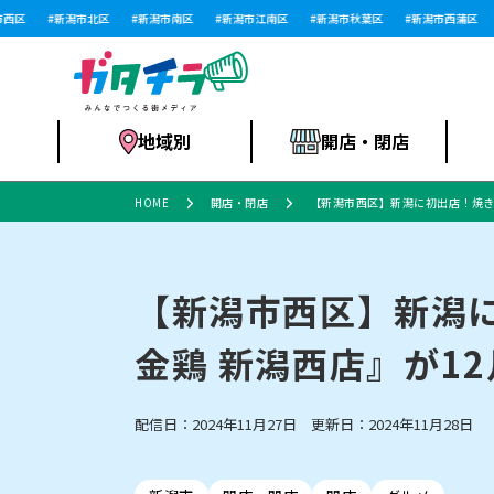
区
新潟市北区
新潟市南区
新潟市江南区
新潟市秋葉区
新潟市西蒲区
地域別
開店・閉店
HOME
開店・閉店
【新潟市西区】新潟に初出店！焼き
食品スーパー・コ
新潟市
開店
ラーメン
体験・販売
施設・ショップ
特売セール
ンビニ
【新潟市西区】新潟
金鶏 新潟西店』が1
リニューアル・移転
習い事・塾
セツコママ
アパレル・雑貨
ランキング
休業
新潟人
開店まと
フィッ
ファッション
佐渡
スイーツ
スポーツ
上越市・閉店
スキー場
リユース・買取
ラーメン・開店
病院・ク
ラー
配信日：2024年11月27日 更新日：2024年11月28日
リバーサイド千秋
パティオPATIO
インテリア・雑貨
外食・テイクアウト