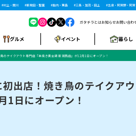
村上・関川
新発田・聖籠
胎内・粟島
三条・加茂・田上
五泉・阿賀野・阿賀
ガタチラとは
お知らせ
お問い合わ
暮らし
グルメ
イベント
鳥のテイクアウト専門店『串焼き黄金鶏 新潟西店』が12月1日にオープン！
ショッピングモー
戸建住宅・マンショ
住宅メーカー・工
食品メーカー・県
特集・まとめ記
ル・大型施設
ン・土地
下越
閉店
現地レポート
祭り・伝統行事
インタビュー
中越
和食
趣味・展示会
務店
産品
事
に初出店！焼き鳥のテイクアウ
2月1日にオープン！
にいがた酒の陣・新
め
トネス・ジム
キャンペーン
閉店まとめ
開店まとめ
観光スポット
新潟市・開店
閉店まとめ
温泉・入浴
新潟市・閉店
人気記事まとめ
ホテル
長岡市・開店
旅館
定食
水
生活サービス
潟酒月
ランチ
リニック
メン・閉店
イオンモール
ラブラ万代・ラブラ2
ビルボードプレイ
新車・中古車・カー用品
旅行・レジャー
家電・携帯電話