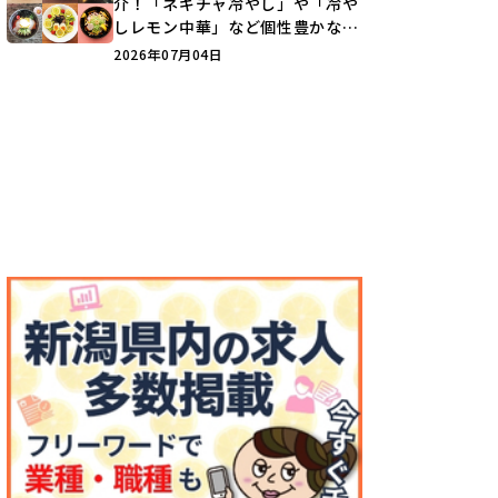
介！「ネギチャ冷やし」や「冷や
しレモン中華」など個性豊かなラ
インアップ♪
2026年07月04日