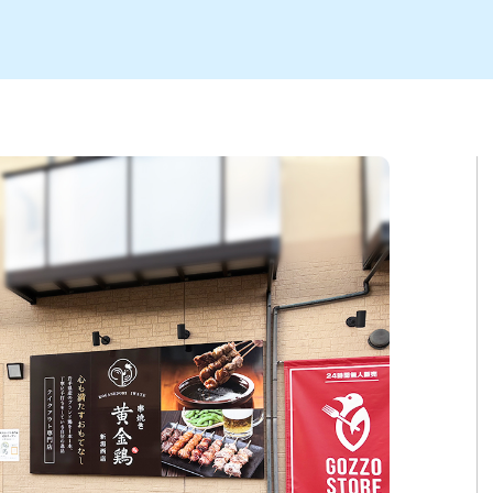
ト
区
大会
新潟市北区
季節・期間限定
入場無料
新潟市南区
住宅展示場
カフェ
新潟市江南区
完成見学会
居酒屋・バー
学生スポーツ
新潟市秋葉区
焼肉
パスタ
ア
新潟市 チラシ
長岡・見附 チラシ
上越・妙高・糸魚川 チラシ
茂・田上
・町定食
五泉・阿賀野・阿賀
海鮮・鮨
そば・うどん
燕・弥彦
日本酒・新潟清酒
長岡・見附
小千谷
ワイン
ール
周年祭・感謝祭セール
年末・初売りセール
川
送迎会