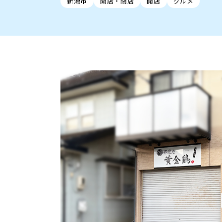
新潟市
開店・閉店
開店
グルメ
新潟市中央区
ご当地グルメ
セミナー・講演会
新潟市東区
食べ歩き
子ども向け
テイクアウ
新潟市西
花火
イベント
求人
官公庁・自治体
新発田・聖籠
デカ盛り・大盛り
胎内・粟島
旨辛・激辛
三条・加
定食
火曜セール
オープン・リニューアルセ
柏崎・刈羽・出雲崎
ビアガーデン・暑気払い
上越・妙高・糸魚
忘新年会・歓