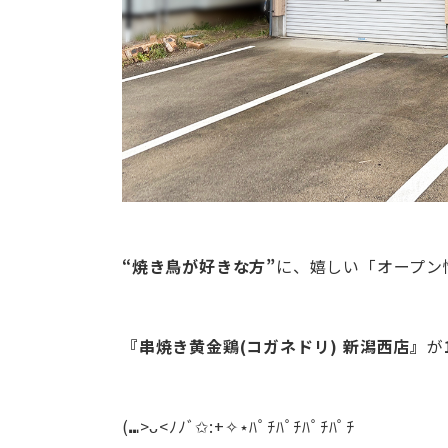
“焼き鳥が好きな方”
に、嬉しい「オープン
『串焼き黄金鶏(コガネドリ) 新潟西店』
が
(⑉>ᴗ<ﾉﾉﾞ✩:+✧︎⋆ﾊﾟﾁﾊﾟﾁﾊﾟﾁﾊﾟﾁ