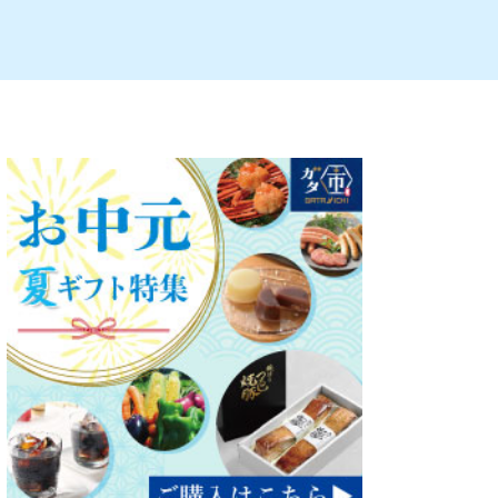
ルビレックス
新潟市西蒲区
パン・ベーカリー
村上・関川
タレカツ・豚カツ
注目 チラシ
週末セール
・十日町・津南
・クラフトビール
魚沼・南魚沼・湯沢
ケーキ・パフェ