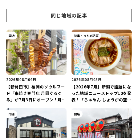
同じ地域の記事
開店
特集・まとめ記事
2026年08月04日
2026年08月03日
【新発田市】福岡のソウルフー
【2026年7月】新潟で話題にな
ド『串焼き専門店 月岡ぐるぐ
った地域ニューストップ10を発
る』が7月3日にオープン！月岡
表！「らぁめん しょうがの空」
温泉街の新スポットで「新潟食
や「ラーメン豚山」など開店・
材を使ったぐるぐる串焼き」を
閉店の注目記事をランキングで
閉店
開店
堪能しよう♪
ご紹介♪