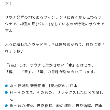
す！
サウナ発祥の地であるフィンランドに古くから伝わるサ
ウナで、樽型の形(バレル)をしているのが特徴のサウナで
すよ。
木々に覆われたウッドデッキは開放感があり、自然に癒さ
れますね♪
『sui』には、サウナに欠かせない
「水」
をはじめ、
「粋」
、
「翠」
、
「睡」
の意味が込められています。
水…新潟県 新発田市 川東地区の井戸水
粋…そのまま、そのもの 、リラックスした自分で愉し
む
翠…緑の植物、自然循環、緑の植物、自然循環、四季