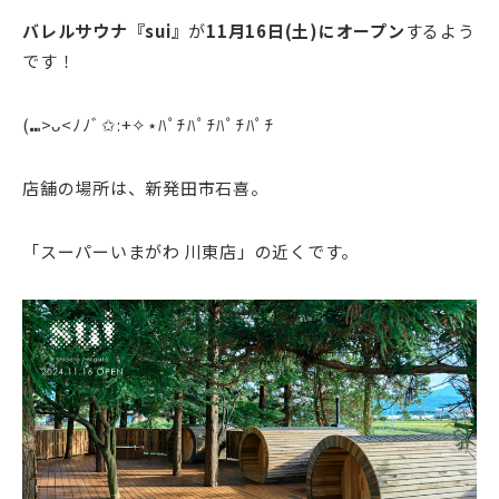
バレルサウナ『sui』
が
11月16日(土)にオープン
するよう
です！
(⑉>ᴗ<ﾉﾉﾞ✩:+✧︎⋆ﾊﾟﾁﾊﾟﾁﾊﾟﾁﾊﾟﾁ
店舗の場所は、新発田市石喜。
「
スーパーいまがわ 川東店」の近くです。