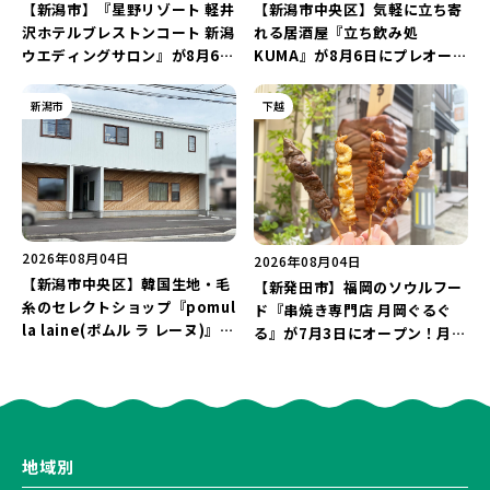
【新潟市】『星野リゾート 軽井
【新潟市中央区】気軽に立ち寄
沢ホテルブレストンコート 新潟
れる居酒屋『立ち飲み処
ウエディングサロン』が8月6日
KUMA』が8月6日にプレオープ
にオープン！軽井沢ウエディン
ン！“1杯目のドリンクが半
グを万代で相談しよう♪
額”になるキャンペーンを開催
新潟市
下越
♪
2026年08月04日
2026年08月04日
【新潟市中央区】韓国生地・毛
【新発田市】福岡のソウルフー
糸のセレクトショップ『pomul
ド『串焼き専門店 月岡ぐるぐ
la laine(ポムル ラ レーヌ)』が
る』が7月3日にオープン！月岡
8月5日にオープン！3,000円以
温泉街の新スポットで「新潟食
上購入の方にノベルティをプレ
材を使ったぐるぐる串焼き」を
ゼント♪
堪能しよう♪
地域別