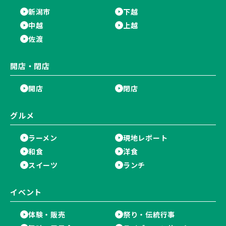
新潟市
下越
中越
上越
佐渡
開店・閉店
開店
閉店
グルメ
ラーメン
現地レポート
和食
洋食
スイーツ
ランチ
イベント
体験・販売
祭り・伝統行事