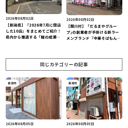
2026年08月02日
2026年08月02日
【新潟県】『2026年7月に閉店
【関川村】「だるまやグルー
した10店』をまとめてご紹介！
プ｣の創業者が手掛ける新ラー
県内から撤退する「鰻の成瀬」
メンブランド『中華そばもん
や「石焼ステーキ贅 新潟小新
蛇』が7月21日にオープン！道
店」が営業に幕…。
の駅関川で「中華そば｣や｢濃厚
煮干しそば」を堪能しよう♪
同じカテゴリーの記事
新潟市
新潟市
2026年08月05日
2026年08月05日