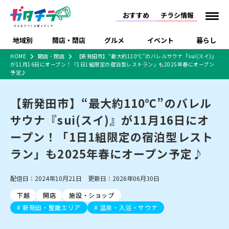
おすすめ
チラシ情報
地域別
開店・閉店
グルメ
イベント
暮らし
HOME
開店・閉店
【新発田市】“最大約110℃”のバレルサウナ『sui(スイ)』
が11月16日にオープン！「1日1組限定の宿泊型レストラン」も2025年春にオープン
食品スーパー・コンビ
戸建住宅・マンショ
特売セール
インタビュー
予定♪
ニ
ン・土地
住宅メーカー・工務
新潟市
開店
ラーメン
体験・販売
施設・ショップ
下越
閉店
現地レポート
祭り・伝統行事
店
【新発田市】“最大約110℃”のバレル
ショッピングモール・
ドラッグストア・ホーム
特集・まとめ記事
サウナ『sui(スイ)』が11月16日にオ
大型施設
センター
食品メーカー・県産
ープン！「1日1組限定の宿泊型レスト
リニューアル・移転
休業
開店まとめ
閉店まとめ
中越
和食
趣味・展示会
上越
洋食
ライブ・コンサート
品
新潟市・開店
新潟市・閉店
長岡市・開店
ラン」も2025年春にオープン予定♪
セツコママ
ランキング
新潟人
キャンペーン
ファッション
生活サービス
長岡市・閉店
上越市・開店
上越市・閉店
開店まとめ
閉店まとめ
人気記事まとめ
定食まとめ
にいがた酒の陣・新潟
習い事・塾
アパレル・雑貨
フィットネス・ジム
佐渡
スイーツ
スポーツ
ランチ
ラーメン・開店
ラーメン・閉店
配信日：2024年10月21日 更新日：2026年06月30日
酒月
ラーメンまとめ
飲食店まとめ
観光スポット
温泉・入浴
ホテル
旅館
水族館
下越
開店
施設・ショップ
インテリア・雑貨
外食・テイクアウト
リラクゼーション・整体
スキー場
リユース・買取
新発田・聖籠エリア
温泉・入浴・サウナ
新車・中古車・カー用品
旅行・レジャー
家電・携帯電話
新潟市中央区
ご当地グルメ
セミナー・講演会
新潟市東区
食べ歩き
子ども向け
テイクアウト
新潟市西区
花火大会
新潟市北区
季節・期間限定
入場無料
病院・クリニック
イオンモール
ラブラ万代・ラブラ2
冠婚葬祭
習い事・塾
通販・EC
イベント
求人