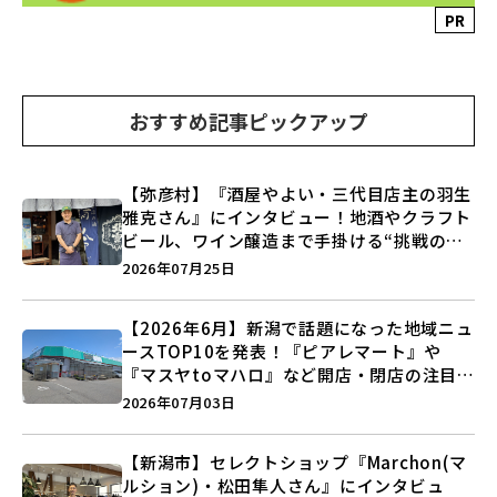
PR
おすすめ記事ピックアップ
【弥彦村】『酒屋やよい・三代目店主の羽生
雅克さん』にインタビュー！地酒やクラフト
ビール、ワイン醸造まで手掛ける“挑戦の歴
史”に迫る♪
2026年07月25日
【2026年6月】新潟で話題になった地域ニュ
ースTOP10を発表！『ピアレマート』や
『マスヤtoマハロ』など開店・閉店の注目記
事をランキングでご紹介♪
2026年07月03日
【新潟市】セレクトショップ『Marchon(マ
ルション)・松田隼人さん』にインタビュ