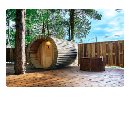
新潟市南区
カフェ
住宅展示場
居酒屋・バー
新潟市江南区
完成見学会
焼肉
学生スポーツ
新潟市秋葉区
パスタ
アルビレックス
新潟市西蒲区
ビルボードプレイスBP
新潟伊勢丹
ピア万代
官公庁・自治体
新潟市 チラシ
長岡・見附 チラシ
村上・関川
パン・ベーカリー
新発田・聖籠
タレカツ・豚カツ
胎内・粟島
デカ盛り・大盛り
リバーサイド千秋
パティオPATIO
上越・妙高・糸魚川 チラシ
注目 チラシ
週末セール
三条・加茂・田上
旨辛・激辛
定食・町定食
五泉・阿賀野・阿賀
海鮮・鮨
燕・弥彦
そば・うどん
火曜セール
オープン・リニューアルセール
長岡・見附
日本酒・新潟清酒
小千谷・十日町・津南
ワイン・クラフトビール
魚沼・南魚沼・湯沢
周年祭・感謝祭セール
年末・初売りセール
柏崎・刈羽・出雲崎
ケーキ・パフェ
ビアガーデン・暑気払い
上越・妙高・糸魚川
忘新年会・歓送迎会