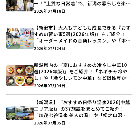
ー！“上質な日常着”で、新潟の暮らしを楽し
む提案とは？
2026年07月18日
【新潟市】大人も子どもも成長できる『おす
すめの習い事5選(2026年版)』をご紹介！
「オーダーメイドの音楽レッスン」や「本格
キックボクシング」で新しい自分を見つけよ
2026年07月24日
う♪
新潟県内の『夏におすすめの冷やし中華10
選(2026年版)』をご紹介！「ネギチャ冷や
し」や「冷やしレモン中華」など個性豊かな
ラインアップ♪
2026年07月04日
【新潟県】『おすすめ日帰り温泉2026(中越
エリア版)』の37施設をまとめてご紹介！
「加茂七谷温泉 美人の湯」や「松之山温泉
ナステビュウ湯の山」などを巡ろう♪
2026年07月05日