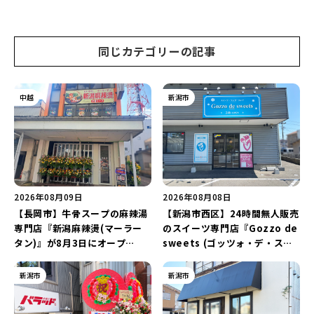
ーツ) 新潟本店』が8月9日に閉
で届ける♪
店…。一部商品は姉妹店で販売
継続！
同じカテゴリーの記事
中越
新潟市
2026年08月09日
2026年08月08日
【長岡市】牛骨スープの麻辣湯
【新潟市西区】24時間無人販売
専門店『新潟麻辣燙(マーラー
のスイーツ専門店『Gozzo de
タン)』が8月3日にオープ
sweets (ゴッツォ・デ・スイ
ン！“ドリンクを1本”もらえる
ーツ) 新潟本店』が8月9日に閉
キャンペーンを実施中♪
店…。一部商品は姉妹店で販売
新潟市
新潟市
継続！