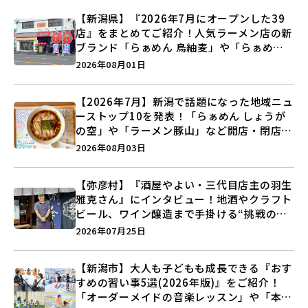
【新潟県】『2026年7月にオープンした39
店』をまとめてご紹介！人気ラーメン店の新
ブランド「らぁめん 鳥紬麦」や「らぁめん
しょうがの空」など盛りだくさん♪
2026年08月01日
【2026年7月】新潟で話題になった地域ニュ
ーストップ10を発表！「らぁめん しょうが
の空」や「ラーメン豚山」など開店・閉店の
注目記事をランキングでご紹介♪
2026年08月03日
【弥彦村】『酒屋やよい・三代目店主の羽生
雅克さん』にインタビュー！地酒やクラフト
ビール、ワイン醸造まで手掛ける“挑戦の歴
史”に迫る♪
2026年07月25日
【新潟市】大人も子どもも成長できる『おす
すめの習い事5選(2026年版)』をご紹介！
「オーダーメイドの音楽レッスン」や「本格