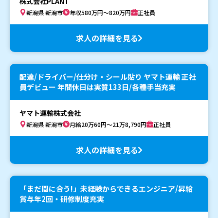
株式会社PLANT
新潟県 新潟市
年収580万円～820万円
正社員
求人の詳細を見る
配達/ドライバー/仕分け・シール貼り ヤマト運輸 正社
員デビュー 年間休日は実質133日/各種手当充実
ヤマト運輸株式会社
新潟県 新潟市
月給20万60円～21万8,790円
正社員
求人の詳細を見る
「まだ間に合う!」未経験からできるエンジニア/昇給
賞与年2回・研修制度充実