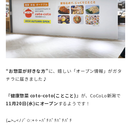
“お惣菜が好きな方”
に、嬉しい「オープン情報」がガタ
チラに届きました♪
『健康惣菜 coto-coto(ことこと)』
が、CoCoLo新潟で
11月20日(水)にオープン
するようです！
(⑉>ᴗ<ﾉﾉﾞ✩:+✧︎⋆ﾊﾟﾁﾊﾟﾁﾊﾟﾁﾊﾟﾁ