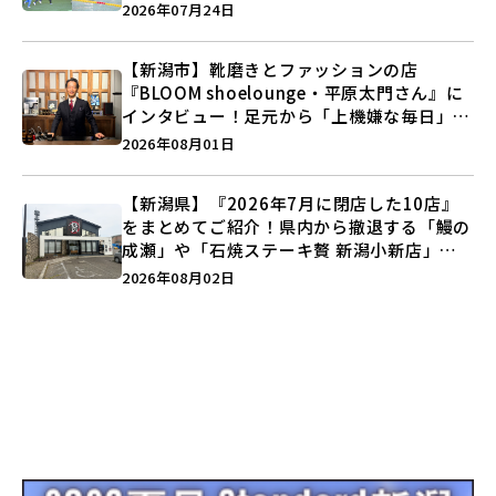
キックボクシング」で新しい自分を見つけよ
2026年07月24日
う♪
【新潟市】靴磨きとファッションの店
『BLOOM shoelounge・平原太門さん』に
インタビュー！足元から「上機嫌な毎日」を
つくる装いの提案とは？
2026年08月01日
【新潟県】『2026年7月に閉店した10店』
をまとめてご紹介！県内から撤退する「鰻の
成瀬」や「石焼ステーキ贅 新潟小新店」が
営業に幕…。
2026年08月02日