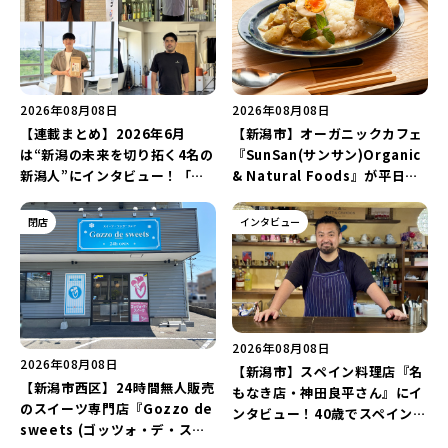
2026年08月08日
2026年08月08日
【連載まとめ】2026年6月
【新潟市】オーガニックカフェ
は“新潟の未来を切り拓く4名の
『SunSan(サンサン)Organic
新潟人”にインタビュー！「学
& Natural Foods』が平日ラ
生起業家」や「料理専門のフォ
ンチも7月24日からスタート！
トグラファー」など要チェック
「抗酸化☆レモンチキンカレ
閉店
インタビュー
♪
ー」と「美容と健康を考えたプ
レートランチ」を実食レポート
♪
2026年08月08日
2026年08月08日
【新潟市】スペイン料理店『名
【新潟市西区】24時間無人販売
もなき店・神田良平さん』にイ
のスイーツ専門店『Gozzo de
ンタビュー！40歳でスペインへ
sweets (ゴッツォ・デ・スイ
渡り、“美食の街”の魅力を古町