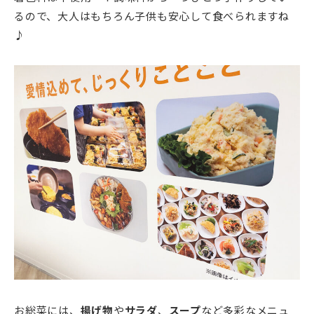
るので、大人はもちろん子供も安心して食べられますね
♪
お総菜には、
揚げ物
や
サラダ
、
スープ
など多彩なメニュ