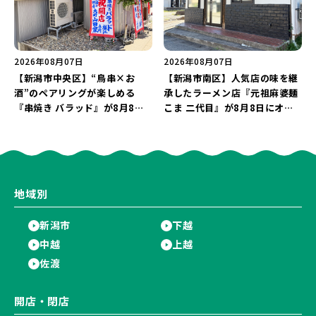
2026年08月07日
2026年08月07日
【新潟市中央区】“鳥串×お
【新潟市南区】人気店の味を継
酒”のペアリングが楽しめる
承したラーメン店『元祖麻婆麺
『串焼き バラッド』が8月8日
こま 二代目』が8月8日にオー
にオープン！厳選した地酒もラ
プン！多くのファンに親しまれ
インアップ♪
た「麻婆麺」を復刻♪
地域別
新潟市
下越
中越
上越
佐渡
開店・閉店