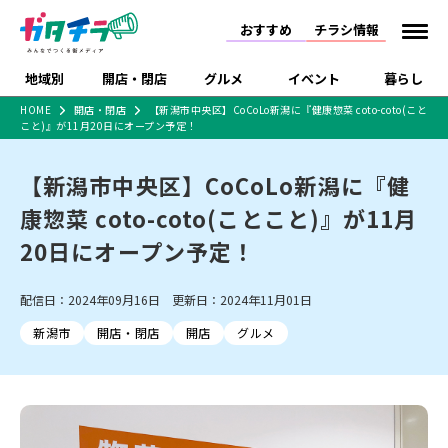
おすすめ
チラシ情報
地域別
開店・閉店
グルメ
イベント
暮らし
HOME
開店・閉店
【新潟市中央区】CoCoLo新潟に『健康惣菜 coto-coto(こと
こと)』が11月20日にオープン予定！
食品スーパー・コンビ
戸建住宅・マンショ
特売セール
インタビュー
ニ
ン・土地
住宅メーカー・工務
【新潟市中央区】CoCoLo新潟に『健
新潟市
開店
ラーメン
体験・販売
施設・ショップ
下越
閉店
現地レポート
祭り・伝統行事
店
康惣菜 coto-coto(ことこと)』が11月
ショッピングモール・
ドラッグストア・ホーム
特集・まとめ記事
大型施設
センター
20日にオープン予定！
食品メーカー・県産
リニューアル・移転
休業
開店まとめ
閉店まとめ
中越
和食
趣味・展示会
上越
洋食
ライブ・コンサート
品
新潟市・開店
新潟市・閉店
長岡市・開店
配信日：2024年09月16日 更新日：2024年11月01日
セツコママ
ランキング
新潟人
キャンペーン
ファッション
生活サービス
長岡市・閉店
上越市・開店
上越市・閉店
開店まとめ
閉店まとめ
人気記事まとめ
定食まとめ
新潟市
開店・閉店
開店
グルメ
にいがた酒の陣・新潟
習い事・塾
アパレル・雑貨
フィットネス・ジム
佐渡
スイーツ
スポーツ
ランチ
ラーメン・開店
ラーメン・閉店
酒月
ラーメンまとめ
飲食店まとめ
観光スポット
温泉・入浴
ホテル
旅館
水族館
インテリア・雑貨
外食・テイクアウト
リラクゼーション・整体
スキー場
リユース・買取
新車・中古車・カー用品
旅行・レジャー
家電・携帯電話
新潟市中央区
ご当地グルメ
セミナー・講演会
新潟市東区
食べ歩き
子ども向け
テイクアウト
新潟市西区
花火大会
新潟市北区
季節・期間限定
入場無料
病院・クリニック
イオンモール
ラブラ万代・ラブラ2
冠婚葬祭
習い事・塾
通販・EC
イベント
求人