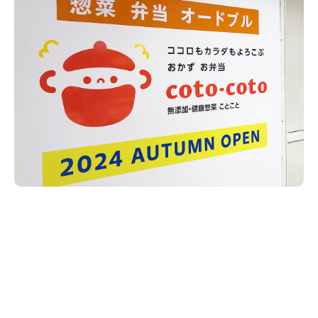
新潟市南区
カフェ
住宅展示場
居酒屋・バー
新潟市江南区
完成見学会
焼肉
学生スポーツ
新潟市秋葉区
パスタ
アルビレックス
新潟市西蒲区
ビルボードプレイスBP
新潟伊勢丹
ピア万代
官公庁・自治体
新潟市 チラシ
長岡・見附 チラシ
村上・関川
パン・ベーカリー
新発田・聖籠
タレカツ・豚カツ
胎内・粟島
デカ盛り・大盛り
リバーサイド千秋
パティオPATIO
上越・妙高・糸魚川 チラシ
注目 チラシ
週末セール
三条・加茂・田上
旨辛・激辛
定食・町定食
五泉・阿賀野・阿賀
海鮮・鮨
燕・弥彦
そば・うどん
火曜セール
オープン・リニューアルセール
長岡・見附
日本酒・新潟清酒
小千谷・十日町・津南
ワイン・クラフトビール
魚沼・南魚沼・湯沢
周年祭・感謝祭セール
年末・初売りセール
柏崎・刈羽・出雲崎
ケーキ・パフェ
ビアガーデン・暑気払い
上越・妙高・糸魚川
忘新年会・歓送迎会