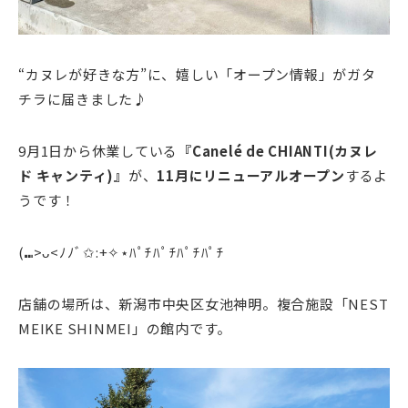
“カヌレが好きな方”
に、嬉しい「オープン情報」がガタ
チラに届きました♪
9月1日から休業している
『Canelé de CHIANTI(カヌレ
ド キャンティ)』
が、
11月にリニューアルオープン
するよ
うです！
(⑉>ᴗ<ﾉﾉﾞ✩:+✧︎⋆ﾊﾟﾁﾊﾟﾁﾊﾟﾁﾊﾟﾁ
店舗の場所は、新潟市中央区女池神明。複合施設「NEST
MEIKE SHINMEI」の館内です。