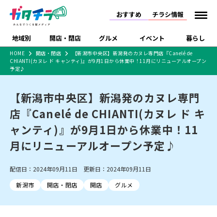
おすすめ
チラシ情報
地域別
開店・閉店
グルメ
イベント
暮らし
HOME
開店・閉店
【新潟市中央区】新潟発のカヌレ専門店『Canelé de
CHIANTI(カヌレ ド キャンティ)』が9月1日から休業中！11月にリニューアルオープン
食品スーパー・コンビ
戸建住宅・マンショ
特売セール
インタビュー
予定♪
ニ
ン・土地
住宅メーカー・工務
新潟市
開店
ラーメン
体験・販売
施設・ショップ
下越
閉店
現地レポート
祭り・伝統行事
店
【新潟市中央区】新潟発のカヌレ専門
ショッピングモール・
ドラッグストア・ホーム
特集・まとめ記事
店『Canelé de CHIANTI(カヌレ ド キ
大型施設
センター
食品メーカー・県産
ャンティ)』が9月1日から休業中！11
リニューアル・移転
休業
開店まとめ
閉店まとめ
中越
和食
趣味・展示会
上越
洋食
ライブ・コンサート
品
新潟市・開店
新潟市・閉店
長岡市・開店
月にリニューアルオープン予定♪
セツコママ
ランキング
新潟人
キャンペーン
ファッション
生活サービス
長岡市・閉店
上越市・開店
上越市・閉店
開店まとめ
閉店まとめ
人気記事まとめ
定食まとめ
にいがた酒の陣・新潟
習い事・塾
アパレル・雑貨
フィットネス・ジム
佐渡
スイーツ
スポーツ
ランチ
ラーメン・開店
ラーメン・閉店
配信日：2024年09月11日 更新日：2024年09月11日
酒月
ラーメンまとめ
飲食店まとめ
観光スポット
温泉・入浴
ホテル
旅館
水族館
新潟市
開店・閉店
開店
グルメ
インテリア・雑貨
外食・テイクアウト
リラクゼーション・整体
スキー場
リユース・買取
新車・中古車・カー用品
旅行・レジャー
家電・携帯電話
新潟市中央区
ご当地グルメ
セミナー・講演会
新潟市東区
食べ歩き
子ども向け
テイクアウト
新潟市西区
花火大会
新潟市北区
季節・期間限定
入場無料
病院・クリニック
イオンモール
ラブラ万代・ラブラ2
冠婚葬祭
習い事・塾
通販・EC
イベント
求人