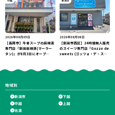
中越
新潟市
ーボー」は必食♪
2026年08月09日
2026年08月08日
【長岡市】牛骨スープの麻辣湯
【新潟市西区】24時間無人販売
専門店『新潟麻辣燙(マーラー
のスイーツ専門店『Gozzo de
タン)』が8月3日にオープ
sweets (ゴッツォ・デ・スイ
ン！“ドリンクを1本”もらえる
ーツ) 新潟本店』が8月9日に閉
キャンペーンを実施中♪
店…。一部商品は姉妹店で販売
継続！
地域別
新潟市
下越
中越
上越
佐渡