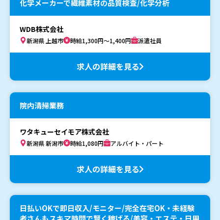
化学メーカーで繊維素材の品質検査/化学分析
WDB株式会社
新潟県 上越市
時給1,300円～1,400円
派遣社員
求人の詳細を見る
院内清掃業務
ワタキューセイモア株式会社
新潟県 新潟市
時給1,080円
アルバイト・パート
求人の詳細を見る
日払いOKで即日収入/モニター/完全在宅OK・未経験
者さんもスキマ時間で賢く稼げる/美容・エステ・日用