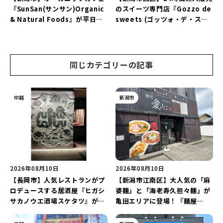
『SunSan(サンサン)Organic
のスイーツ専門店『Gozzo de
& Natural Foods』が平日ラ
sweets (ゴッツォ・デ・スイ
ンチも7月24日からスタート！
ーツ) 新潟本店』が8月9日に閉
「抗酸化☆レモンチキンカレ
店…。一部商品は姉妹店で販売
ー」と「美容と健康を考えたプ
継続！
レートランチ」を実食レポート
同じカテゴリーの記事
♪
中越
新潟市
2026年08月10日
2026年08月10日
【長岡市】人気レストランがプ
【新潟市江南区】大人気の「麻
ロデュースする居酒屋『ヒガシ
婆麺」と「海老寿久担々麺」が
サカノウエ酒場スケタツ』が7
亀田エリアに登場！『麺屋
月25日にオープン！店長イチ押
Aishin愛心』が亀田本町にオー
しの「東坂之上名物!!こぼれマ
プン予定♪