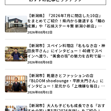
【新潟県】『2026年7月に閉店した10店』
をまとめてご紹介！県内から撤退する「鰻の
成瀬」や「石焼ステーキ贅 新潟小新店」が
営業に幕…。
2026年08月02日
【新潟市】スペイン料理店『名もなき店・神
田良平さん』にインタビュー！40歳でスペ
インへ渡り、“美食の街”の魅力を古町で届け
る♪
2026年08月08日
【新潟市】靴磨きとファッションの店
『BLOOM shoelounge・平原太門さん』に
インタビュー！足元から「上機嫌な毎日」を
つくる装いの提案とは？
2026年08月01日
【新潟市】大人も子どもも成長できる『おす
すめの習い事5選(2026年版)』をご紹介！