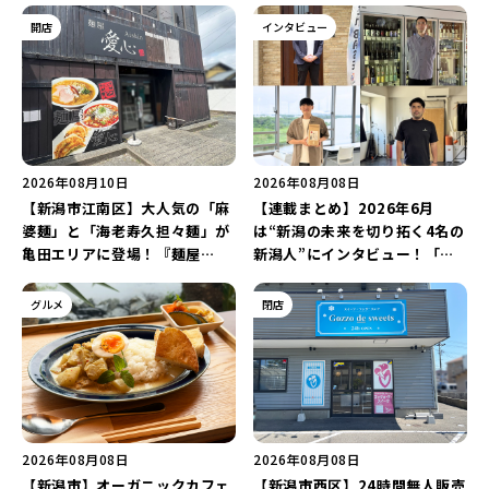
開店
インタビュー
2026年08月10日
2026年08月08日
【新潟市江南区】大人気の「麻
【連載まとめ】2026年6月
婆麺」と「海老寿久担々麺」が
は“新潟の未来を切り拓く4名の
亀田エリアに登場！『麺屋
新潟人”にインタビュー！「学
Aishin愛心』が亀田本町にオー
生起業家」や「料理専門のフォ
プン予定♪
トグラファー」など要チェック
グルメ
閉店
♪
2026年08月08日
2026年08月08日
【新潟市】オーガニックカフェ
【新潟市西区】24時間無人販売