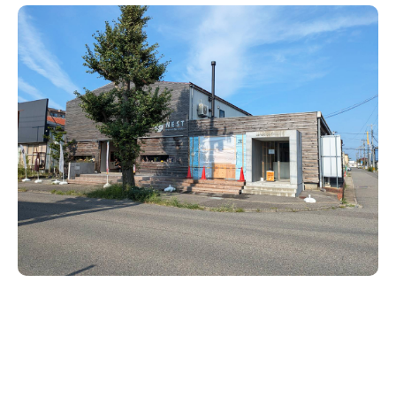
新潟市南区
カフェ
住宅展示場
居酒屋・バー
新潟市江南区
完成見学会
焼肉
学生スポーツ
新潟市秋葉区
パスタ
アルビレックス
新潟市西蒲区
ビルボードプレイスBP
新潟伊勢丹
ピア万代
官公庁・自治体
新潟市 チラシ
長岡・見附 チラシ
村上・関川
パン・ベーカリー
新発田・聖籠
タレカツ・豚カツ
胎内・粟島
デカ盛り・大盛り
リバーサイド千秋
パティオPATIO
上越・妙高・糸魚川 チラシ
注目 チラシ
週末セール
三条・加茂・田上
旨辛・激辛
定食・町定食
五泉・阿賀野・阿賀
海鮮・鮨
燕・弥彦
そば・うどん
火曜セール
オープン・リニューアルセール
長岡・見附
日本酒・新潟清酒
小千谷・十日町・津南
ワイン・クラフトビール
魚沼・南魚沼・湯沢
周年祭・感謝祭セール
年末・初売りセール
柏崎・刈羽・出雲崎
ケーキ・パフェ
ビアガーデン・暑気払い
上越・妙高・糸魚川
忘新年会・歓送迎会