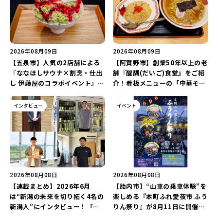
2026年08月09日
2026年08月09日
【五泉市】人気の2店舗による
【阿賀野市】創業50年以上の老
『ななほしサウナ×割烹・仕出
舗『醍醐(だいご)食堂』をご紹
し 伊藤屋のコラボイベント』が
介！看板メニューの「中華そば
8月13日に限定開催！サウナと
チャーハンセット」とボリュー
かき氷でととのえよう♪
ム満点の「焼肉定食」を堪能し
インタビュー
イベント
よう♪
2026年08月08日
2026年08月08日
【連載まとめ】2026年6月
【胎内市】“山車の乗車体験”を
は“新潟の未来を切り拓く4名の
楽しめる『本町ふれ愛夜市 ふう
新潟人”にインタビュー！「学
りん祭り』が8月11日に開催！
生起業家」や「料理専門のフォ
レトロな商店街に「グルメ＆縁