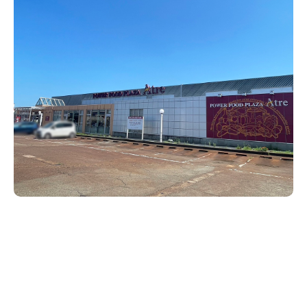
新潟市南区
カフェ
住宅展示場
居酒屋・バー
新潟市江南区
完成見学会
焼肉
学生スポーツ
新潟市秋葉区
パスタ
アルビレックス
新潟市西蒲区
ビルボードプレイスBP
新潟伊勢丹
ピア万代
官公庁・自治体
新潟市 チラシ
長岡・見附 チラシ
村上・関川
パン・ベーカリー
新発田・聖籠
タレカツ・豚カツ
胎内・粟島
デカ盛り・大盛り
リバーサイド千秋
パティオPATIO
上越・妙高・糸魚川 チラシ
注目 チラシ
週末セール
三条・加茂・田上
旨辛・激辛
定食・町定食
五泉・阿賀野・阿賀
海鮮・鮨
燕・弥彦
そば・うどん
火曜セール
オープン・リニューアルセール
長岡・見附
日本酒・新潟清酒
小千谷・十日町・津南
ワイン・クラフトビール
魚沼・南魚沼・湯沢
周年祭・感謝祭セール
年末・初売りセール
柏崎・刈羽・出雲崎
ケーキ・パフェ
ビアガーデン・暑気払い
上越・妙高・糸魚川
忘新年会・歓送迎会