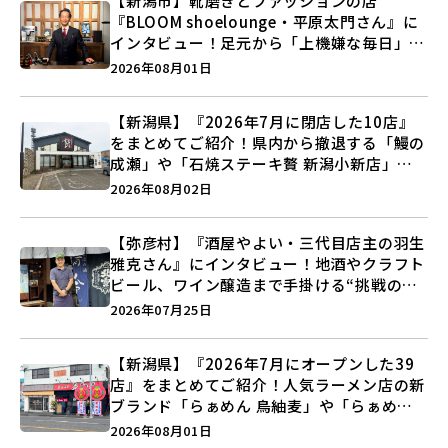
【新潟市】靴磨きとファッションの店
『BLOOM shoelounge・平原太門さん』に
インタビュー！足元から「上機嫌な毎日」を
つくる装いの提案とは？
2026年08月01日
【新潟県】『2026年7月に閉店した10店』
をまとめてご紹介！県内から撤退する「鰻の
成瀬」や「石焼ステーキ贅 新潟小新店」が
営業に幕…。
2026年08月02日
【弥彦村】『酒屋やよい・三代目店主の羽生
雅克さん』にインタビュー！地酒やクラフト
ビール、ワイン醸造まで手掛ける“挑戦の歴
史”に迫る♪
2026年07月25日
【新潟県】『2026年7月にオープンした39
店』をまとめてご紹介！人気ラーメン店の新
ブランド「らぁめん 鳥紬麦」や「らぁめん
しょうがの空」など盛りだくさん♪
2026年08月01日