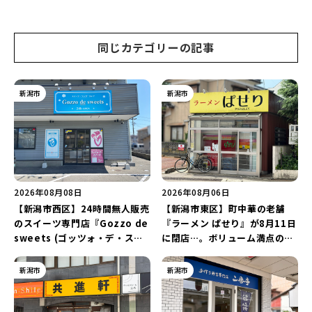
トグラファー」など要チェック
日の露店」が大集結♪
♪
同じカテゴリーの記事
新潟市
新潟市
2026年08月08日
2026年08月06日
【新潟市西区】24時間無人販売
【新潟市東区】町中華の老舗
のスイーツ専門店『Gozzo de
『ラーメン ぱせり』が8月11日
sweets (ゴッツォ・デ・スイ
に閉店…。ボリューム満点の名
ーツ) 新潟本店』が8月9日に閉
店が幕を閉じる。
店…。一部商品は姉妹店で販売
新潟市
新潟市
継続！