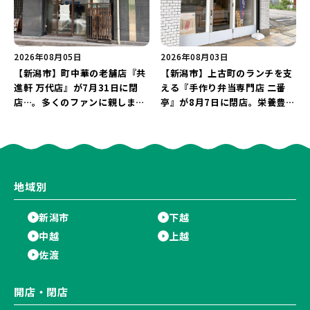
2026年08月05日
2026年08月03日
【新潟市】町中華の老舗店『共
【新潟市】上古町のランチを支
進軒 万代店』が7月31日に閉
える『手作り弁当専門店 二番
店…。多くのファンに親しまれ
亭』が8月7日に閉店。栄養豊富
た名店が長年の営業に幕。
な「日替わり弁当」が食べ納め
に…。
地域別
新潟市
下越
中越
上越
佐渡
開店・閉店