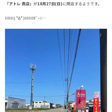
『アトレ 燕店』
が
10月27日(日)
に閉店するようです。
llllll( ºΔº )llllllｶﾞｰﾝ…