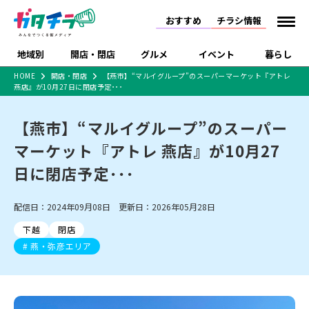
おすすめ
チラシ情報
地域別
開店・閉店
グルメ
イベント
暮らし
HOME
開店・閉店
【燕市】“マルイグループ”のスーパーマーケット『アトレ
燕店』が10月27日に閉店予定･･･
食品スーパー・コンビ
戸建住宅・マンショ
特売セール
インタビュー
ニ
ン・土地
住宅メーカー・工務
【燕市】“マルイグループ”のスーパー
新潟市
開店
ラーメン
体験・販売
施設・ショップ
下越
閉店
現地レポート
祭り・伝統行事
店
マーケット『アトレ 燕店』が10月27
ショッピングモール・
ドラッグストア・ホーム
特集・まとめ記事
大型施設
センター
日に閉店予定･･･
食品メーカー・県産
リニューアル・移転
休業
開店まとめ
閉店まとめ
中越
和食
趣味・展示会
上越
洋食
ライブ・コンサート
品
新潟市・開店
新潟市・閉店
長岡市・開店
配信日：2024年09月08日 更新日：2026年05月28日
セツコママ
ランキング
新潟人
キャンペーン
ファッション
生活サービス
長岡市・閉店
上越市・開店
上越市・閉店
開店まとめ
閉店まとめ
人気記事まとめ
定食まとめ
下越
閉店
にいがた酒の陣・新潟
習い事・塾
アパレル・雑貨
フィットネス・ジム
佐渡
スイーツ
スポーツ
ランチ
ラーメン・開店
ラーメン・閉店
酒月
燕・弥彦エリア
ラーメンまとめ
飲食店まとめ
観光スポット
温泉・入浴
ホテル
旅館
水族館
インテリア・雑貨
外食・テイクアウト
リラクゼーション・整体
スキー場
リユース・買取
新車・中古車・カー用品
旅行・レジャー
家電・携帯電話
新潟市中央区
ご当地グルメ
セミナー・講演会
新潟市東区
食べ歩き
子ども向け
テイクアウト
新潟市西区
花火大会
新潟市北区
季節・期間限定
入場無料
病院・クリニック
イオンモール
ラブラ万代・ラブラ2
冠婚葬祭
習い事・塾
通販・EC
イベント
求人