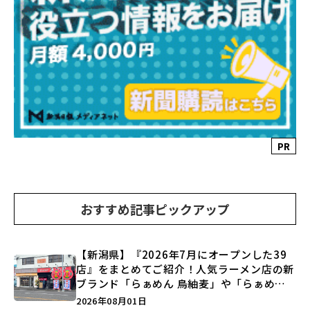
PR
おすすめ記事ピックアップ
【新潟県】『2026年7月にオープンした39
店』をまとめてご紹介！人気ラーメン店の新
ブランド「らぁめん 鳥紬麦」や「らぁめん
しょうがの空」など盛りだくさん♪
2026年08月01日