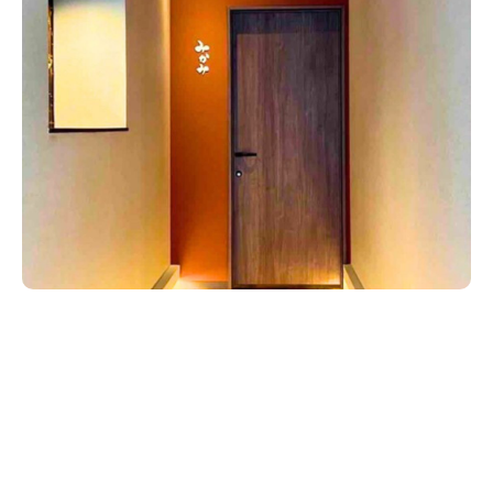
新潟市南区
カフェ
住宅展示場
居酒屋・バー
新潟市江南区
完成見学会
焼肉
学生スポーツ
新潟市秋葉区
パスタ
アルビレックス
新潟市西蒲区
ビルボードプレイスBP
新潟伊勢丹
ピア万代
官公庁・自治体
新潟市 チラシ
長岡・見附 チラシ
村上・関川
パン・ベーカリー
新発田・聖籠
タレカツ・豚カツ
胎内・粟島
デカ盛り・大盛り
リバーサイド千秋
パティオPATIO
上越・妙高・糸魚川 チラシ
注目 チラシ
週末セール
三条・加茂・田上
旨辛・激辛
定食・町定食
五泉・阿賀野・阿賀
海鮮・鮨
燕・弥彦
そば・うどん
火曜セール
オープン・リニューアルセール
長岡・見附
日本酒・新潟清酒
小千谷・十日町・津南
ワイン・クラフトビール
魚沼・南魚沼・湯沢
周年祭・感謝祭セール
年末・初売りセール
柏崎・刈羽・出雲崎
ケーキ・パフェ
ビアガーデン・暑気払い
上越・妙高・糸魚川
忘新年会・歓送迎会