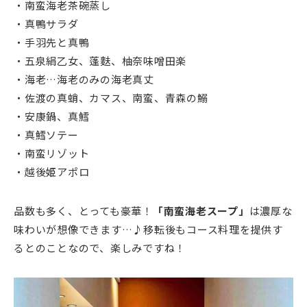
・南蛮海老茶碗蒸し
・真鴨サラダ
・手羽先と真鴨
・五泉絹乙女、蓬麩、柚奈味噌田楽
・海老…海老のみの海老真丈
・佐渡の真蛸、カマス、南蛮、青森の鰯
・安康鍋、真鱈
・真鱈ソテー
・南蛮リゾット
・越後姫アポロ
品数も多く、とっても豪華！
「南蛮海老スープ」
は濃厚な
味わいが想像できます…♪移転後もコース料理を提供す
るとのことなので、楽しみですね！