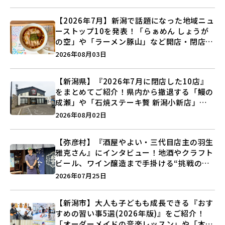
【2026年7月】新潟で話題になった地域ニュ
ーストップ10を発表！「らぁめん しょうが
の空」や「ラーメン豚山」など開店・閉店の
注目記事をランキングでご紹介♪
2026年08月03日
【新潟県】『2026年7月に閉店した10店』
をまとめてご紹介！県内から撤退する「鰻の
成瀬」や「石焼ステーキ贅 新潟小新店」が
営業に幕…。
2026年08月02日
【弥彦村】『酒屋やよい・三代目店主の羽生
雅克さん』にインタビュー！地酒やクラフト
ビール、ワイン醸造まで手掛ける“挑戦の歴
史”に迫る♪
2026年07月25日
【新潟市】大人も子どもも成長できる『おす
すめの習い事5選(2026年版)』をご紹介！
「オーダーメイドの音楽レッスン」や「本格