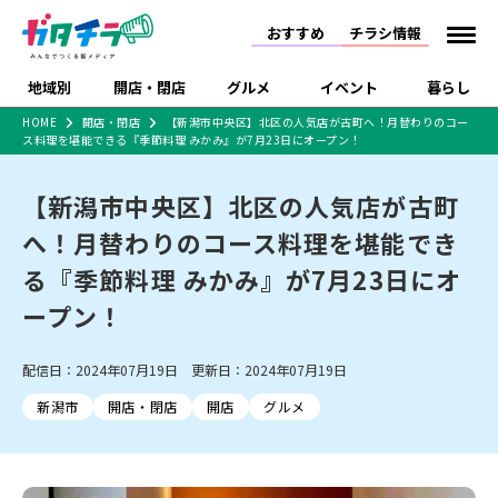
おすすめ
チラシ情報
地域別
開店・閉店
グルメ
イベント
暮らし
HOME
開店・閉店
【新潟市中央区】北区の人気店が古町へ！月替わりのコー
ス料理を堪能できる『季節料理 みかみ』が7月23日にオープン！
食品スーパー・コンビ
戸建住宅・マンショ
特売セール
インタビュー
ニ
ン・土地
住宅メーカー・工務
【新潟市中央区】北区の人気店が古町
新潟市
開店
ラーメン
体験・販売
施設・ショップ
下越
閉店
現地レポート
祭り・伝統行事
店
へ！月替わりのコース料理を堪能でき
ショッピングモール・
ドラッグストア・ホーム
特集・まとめ記事
大型施設
センター
る『季節料理 みかみ』が7月23日にオ
食品メーカー・県産
リニューアル・移転
休業
開店まとめ
閉店まとめ
中越
和食
趣味・展示会
上越
洋食
ライブ・コンサート
品
ープン！
新潟市・開店
新潟市・閉店
長岡市・開店
セツコママ
ランキング
新潟人
キャンペーン
ファッション
生活サービス
長岡市・閉店
上越市・開店
上越市・閉店
開店まとめ
閉店まとめ
人気記事まとめ
定食まとめ
配信日：2024年07月19日 更新日：2024年07月19日
にいがた酒の陣・新潟
習い事・塾
アパレル・雑貨
フィットネス・ジム
佐渡
スイーツ
スポーツ
ランチ
ラーメン・開店
ラーメン・閉店
酒月
ラーメンまとめ
飲食店まとめ
新潟市
開店・閉店
開店
グルメ
観光スポット
温泉・入浴
ホテル
旅館
水族館
インテリア・雑貨
外食・テイクアウト
リラクゼーション・整体
スキー場
リユース・買取
新車・中古車・カー用品
旅行・レジャー
家電・携帯電話
新潟市中央区
ご当地グルメ
セミナー・講演会
新潟市東区
食べ歩き
子ども向け
テイクアウト
新潟市西区
花火大会
新潟市北区
季節・期間限定
入場無料
病院・クリニック
イオンモール
ラブラ万代・ラブラ2
冠婚葬祭
習い事・塾
通販・EC
イベント
求人