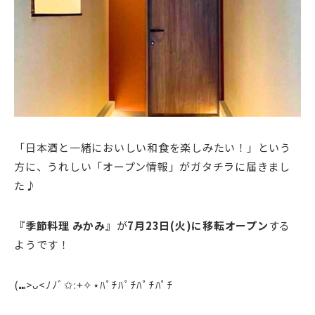
「日本酒と一緒においしい和食を楽しみたい！」という
方に、うれしい「オープン情報」がガタチラに届きまし
た♪
『季節料理 みかみ』
が
7月23日(火)に移転オープン
する
ようです！
(⑉>ᴗ<ﾉﾉﾞ✩:+✧︎⋆ﾊﾟﾁﾊﾟﾁﾊﾟﾁﾊﾟﾁ