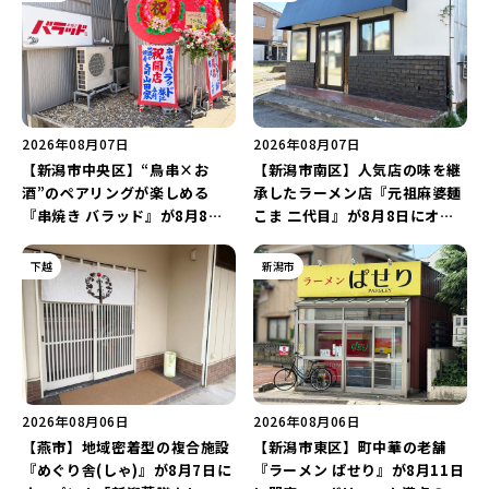
2026年08月07日
2026年08月07日
【新潟市中央区】“鳥串×お
【新潟市南区】人気店の味を継
酒”のペアリングが楽しめる
承したラーメン店『元祖麻婆麺
『串焼き バラッド』が8月8日
こま 二代目』が8月8日にオー
にオープン！厳選した地酒もラ
プン！多くのファンに親しまれ
インアップ♪
た「麻婆麺」を復刻♪
下越
新潟市
2026年08月06日
2026年08月06日
【燕市】地域密着型の複合施設
【新潟市東区】町中華の老舗
『めぐり舎(しゃ)』が8月7日に
『ラーメン ぱせり』が8月11日