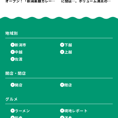
オープン！「新潟薬膳カレー
に閉店…。ボリューム満点の名
Ricca」のレシピを受け継いだ
店が幕を閉じる。
メニューや漆喰アートを楽しも
う♪
地域別
新潟市
下越
中越
上越
佐渡
開店・閉店
開店
閉店
グルメ
ラーメン
現地レポート
和食
洋食