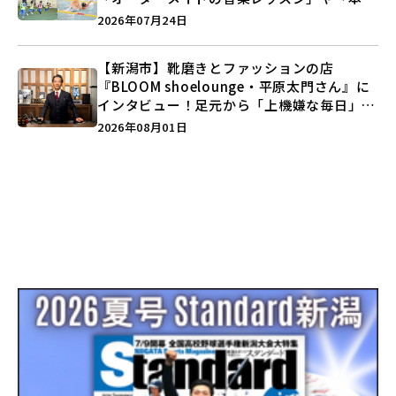
キックボクシング」で新しい自分を見つけよ
2026年07月24日
う♪
【新潟市】靴磨きとファッションの店
『BLOOM shoelounge・平原太門さん』に
インタビュー！足元から「上機嫌な毎日」を
つくる装いの提案とは？
2026年08月01日