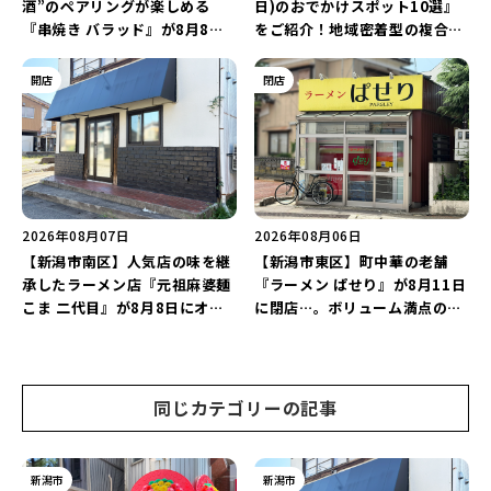
酒”のペアリングが楽しめる
日)のおでかけスポット10選』
『串焼き バラッド』が8月8日
をご紹介！地域密着型の複合施
にオープン！厳選した地酒もラ
設「めぐり舎」や「シーナシー
インアップ♪
ナ丸大新潟のサマーフェスタ
開店
閉店
2026」がおすすめ♪
2026年08月07日
2026年08月06日
【新潟市南区】人気店の味を継
【新潟市東区】町中華の老舗
承したラーメン店『元祖麻婆麺
『ラーメン ぱせり』が8月11日
こま 二代目』が8月8日にオー
に閉店…。ボリューム満点の名
プン！多くのファンに親しまれ
店が幕を閉じる。
た「麻婆麺」を復刻♪
同じカテゴリーの記事
新潟市
新潟市