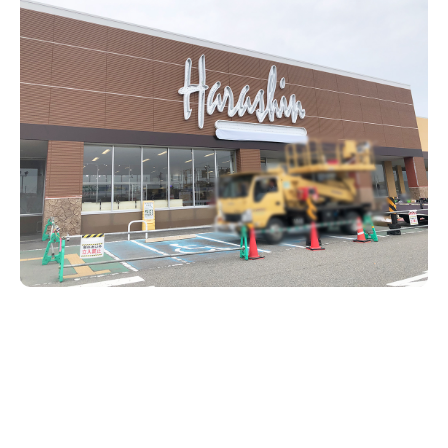
新潟市南区
カフェ
住宅展示場
居酒屋・バー
新潟市江南区
完成見学会
焼肉
学生スポーツ
新潟市秋葉区
パスタ
アルビレックス
新潟市西蒲区
ビルボードプレイスBP
新潟伊勢丹
ピア万代
官公庁・自治体
新潟市 チラシ
長岡・見附 チラシ
村上・関川
パン・ベーカリー
新発田・聖籠
タレカツ・豚カツ
胎内・粟島
デカ盛り・大盛り
リバーサイド千秋
パティオPATIO
上越・妙高・糸魚川 チラシ
注目 チラシ
週末セール
三条・加茂・田上
旨辛・激辛
定食・町定食
五泉・阿賀野・阿賀
海鮮・鮨
燕・弥彦
そば・うどん
火曜セール
オープン・リニューアルセール
長岡・見附
日本酒・新潟清酒
小千谷・十日町・津南
ワイン・クラフトビール
魚沼・南魚沼・湯沢
周年祭・感謝祭セール
年末・初売りセール
柏崎・刈羽・出雲崎
ケーキ・パフェ
ビアガーデン・暑気払い
上越・妙高・糸魚川
忘新年会・歓送迎会