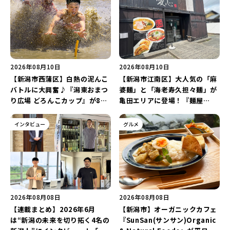
2026年08月10日
2026年08月10日
【新潟市西蒲区】白熱の泥んこ
【新潟市江南区】大人気の「麻
バトルに大興奮♪『潟東おまつ
婆麺」と「海老寿久担々麺」が
り広場 どろんこカップ』が8月
亀田エリアに登場！『麺屋
16日に開催！新潟発アイドルグ
Aishin愛心』が亀田本町にオー
ループ「courtesea」が登場
プン予定♪
インタビュー
グルメ
♪
2026年08月08日
2026年08月08日
【連載まとめ】2026年6月
【新潟市】オーガニックカフェ
は“新潟の未来を切り拓く4名の
『SunSan(サンサン)Organic