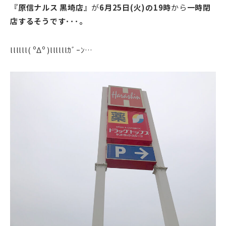
『原信ナルス 黒埼店
』
が
6月25日(火)の19時
から
一時閉
店するそうです･･･。
llllll( ºΔº )llllllｶﾞｰﾝ…