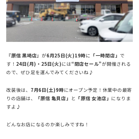
『原信
黒埼店』
が
6月25日(火)19時
に
「一時閉店」
で
す！
24日(月)・25日(火)
には
“閉店セール”
が開催される
ので、ぜひ足を運んでみてくださいね♪
改装後は、
7月6日(土)9時
にオープン予定！休業中の最寄
りの店舗は、
「原信 亀貝店」
と
「原信 女池店」
になりま
すよ♪
どんなお店になるのか楽しみですね！