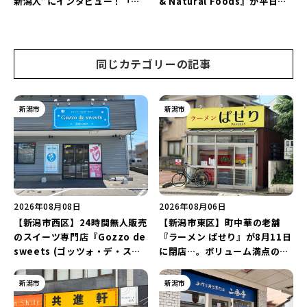
新潟人”にインタビュー！「学
& Natural Foods』が平日ラ
生起業家」や「料理専門のフォ
ンチも7月24日からスタート！
トグラファー」など要チェック
「抗酸化☆レモンチキンカレ
♪
ー」と「美容と健康を考えたプ
レートランチ」を実食レポート
同じカテゴリーの記事
♪
新潟市
新潟市
2026年08月08日
2026年08月06日
【新潟市西区】24時間無人販売
【新潟市東区】町中華の老舗
のスイーツ専門店『Gozzo de
『ラーメン ぱせり』が8月11日
sweets (ゴッツォ・デ・スイ
に閉店…。ボリューム満点の名
ーツ) 新潟本店』が8月9日に閉
店が幕を閉じる。
店…。一部商品は姉妹店で販売
新潟市
新潟市
継続！