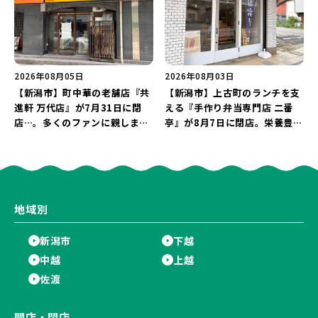
2026年08月05日
2026年08月03日
【新潟市】町中華の老舗店『共
【新潟市】上古町のランチを支
進軒 万代店』が7月31日に閉
える『手作り弁当専門店 二番
店…。多くのファンに親しまれ
亭』が8月7日に閉店。栄養豊富
た名店が長年の営業に幕。
な「日替わり弁当」が食べ納め
に…。
地域別
新潟市
下越
中越
上越
佐渡
開店・閉店