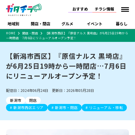
おすすめ
チラシ情報
地域別
開店・閉店
グルメ
イベント
暮らし
HOME
開店・閉店
【新潟市西区】『原信ナルス 黒埼店』が6月25日19時から
一時閉店…7月6日にリニューアルオープン予定！
食品スーパー・コンビ
戸建住宅・マンショ
特売セール
インタビュー
ニ
ン・土地
住宅メーカー・工務
【新潟市西区】『原信ナルス 黒埼店』
新潟市
開店
ラーメン
体験・販売
施設・ショップ
下越
閉店
現地レポート
祭り・伝統行事
店
が6月25日19時から一時閉店…7月6日
ショッピングモール・
ドラッグストア・ホーム
特集・まとめ記事
大型施設
センター
にリニューアルオープン予定！
食品メーカー・県産
リニューアル・移転
休業
開店まとめ
閉店まとめ
中越
和食
趣味・展示会
上越
洋食
ライブ・コンサート
品
新潟市・開店
新潟市・閉店
長岡市・開店
配信日：2024年06月24日 更新日：2026年05月28日
セツコママ
ランキング
新潟人
キャンペーン
ファッション
生活サービス
長岡市・閉店
上越市・開店
上越市・閉店
開店まとめ
閉店まとめ
人気記事まとめ
定食まとめ
新潟市
閉店
にいがた酒の陣・新潟
習い事・塾
アパレル・雑貨
フィットネス・ジム
佐渡
スイーツ
スポーツ
ランチ
ラーメン・開店
ラーメン・閉店
酒月
新潟市西区エリア
新潟市・閉店
リニューアル・移転
ラーメンまとめ
飲食店まとめ
観光スポット
温泉・入浴
ホテル
旅館
水族館
インテリア・雑貨
外食・テイクアウト
リラクゼーション・整体
スキー場
リユース・買取
新車・中古車・カー用品
旅行・レジャー
家電・携帯電話
新潟市中央区
ご当地グルメ
セミナー・講演会
新潟市東区
食べ歩き
子ども向け
テイクアウト
新潟市西区
花火大会
新潟市北区
季節・期間限定
入場無料
病院・クリニック
イオンモール
ラブラ万代・ラブラ2
冠婚葬祭
習い事・塾
通販・EC
イベント
求人