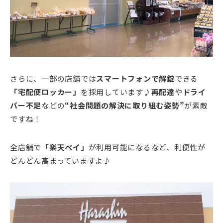
さらに、一部の店舗では
スマートフォンで解錠
できる
「宅配便ロッカー」
を採用しています♪
再配達
や
ドライ
バー不足
などの
“社会問題の解決に取り組む姿勢”
が素敵
ですね！
全店舗で
「楽天ペイ」
が利用可能になるなど、利便性が
どんどん高まっていますよ♪