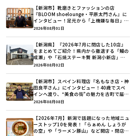
【新潟市】靴磨きとファッションの店
『BLOOM shoelounge・平原太門さん』に
インタビュー！足元から「上機嫌な毎日」を
つくる装いの提案とは？
2026年08月01日
【新潟県】『2026年7月に閉店した10店』
をまとめてご紹介！県内から撤退する「鰻の
成瀬」や「石焼ステーキ贅 新潟小新店」が
営業に幕…。
2026年08月02日
【新潟市】スペイン料理店『名もなき店・神
田良平さん』にインタビュー！40歳でスペ
インへ渡り、“美食の街”の魅力を古町で届け
る♪
2026年08月08日
【2026年7月】新潟で話題になった地域ニュ
ーストップ10を発表！「らぁめん しょうが
の空」や「ラーメン豚山」など開店・閉店の