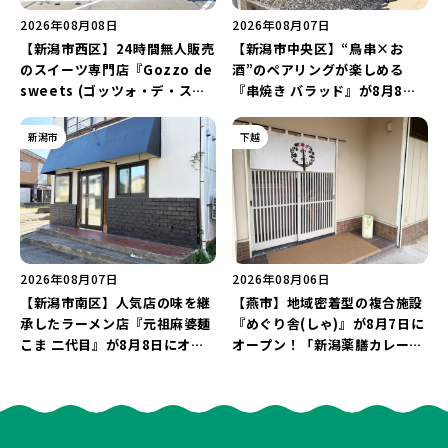
2026年08月08日
2026年08月07日
【新潟市西区】24時間無人販売
【新潟市中央区】“鳥串×お
のスイーツ専門店『Gozzo de
酒”のペアリングが楽しめる
sweets (ゴッツォ・デ・スイ
『串焼き バラッド』が8月8日
ーツ) 新潟本店』が8月9日に閉
にオープン！厳選した地酒もラ
店…。一部商品は姉妹店で販売
インアップ♪
新潟市
下越
継続！
2026年08月07日
2026年08月06日
【新潟市南区】人気店の味を継
【燕市】地域密着型の複合施設
承したラーメン店『元祖麻婆麺
『めぐり舎(しゃ)』が8月7日に
こま 二代目』が8月8日にオー
オープン！「新潟薬膳カレー
プン！多くのファンに親しまれ
Ricca」のレシピを受け継いだ
た「麻婆麺」を復刻♪
メニューや漆喰アートを楽しも
う♪