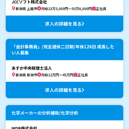
JCCソフト株式会社
新潟県 上越市
月給23万3,000円～50万6,000円
正社員
求人の詳細を見る
「会計事務員」/完全週休二日制/年休126日 成長した
い人募集
あすか中央税理士法人
新潟県 新潟市
月給22万円～45万円
正社員
求人の詳細を見る
化学メーカーの分析補助/化学分析
WDB株式会社