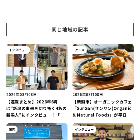
同じ地域の記事
インタビュー
グルメ
2026年08月08日
2026年08月08日
【連載まとめ】2026年6月
【新潟市】オーガニックカフェ
は“新潟の未来を切り拓く4名の
『SunSan(サンサン)Organic
新潟人”にインタビュー！「学
& Natural Foods』が平日ラ
生起業家」や「料理専門のフォ
ンチも7月24日からスタート！
トグラファー」など要チェック
「抗酸化☆レモンチキンカレ
閉店
インタビュー
♪
ー」と「美容と健康を考えたプ