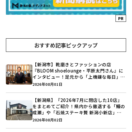
PR
おすすめ記事ピックアップ
【新潟市】靴磨きとファッションの店
『BLOOM shoelounge・平原太門さん』に
インタビュー！足元から「上機嫌な毎日」を
つくる装いの提案とは？
2026年08月01日
【新潟県】『2026年7月に閉店した10店』
をまとめてご紹介！県内から撤退する「鰻の
成瀬」や「石焼ステーキ贅 新潟小新店」が
営業に幕…。
2026年08月02日