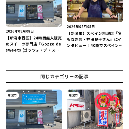
レートランチ」を実食レポート
♪
2026年08月08日
2026年08月08日
【新潟市】スペイン料理店『名
【新潟市西区】24時間無人販売
もなき店・神田良平さん』にイ
のスイーツ専門店『Gozzo de
ンタビュー！40歳でスペインへ
sweets (ゴッツォ・デ・スイ
渡り、“美食の街”の魅力を古町
ーツ) 新潟本店』が8月9日に閉
で届ける♪
店…。一部商品は姉妹店で販売
継続！
同じカテゴリーの記事
新潟市
新潟市