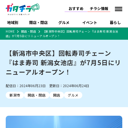
おすすめ
チラシ情報
地域別
開店・閉店
グルメ
イベント
暮らし
HOME
開店・閉店
【新潟市中央区】回転寿司チェーン『はま寿司 新潟女池
店』が7月5日にリニューアルオープン！
食品スーパー・コンビ
戸建住宅・マンショ
特売セール
インタビュー
ニ
ン・土地
住宅メーカー・工務
【新潟市中央区】回転寿司チェーン
新潟市
開店
ラーメン
体験・販売
施設・ショップ
下越
閉店
現地レポート
祭り・伝統行事
店
『はま寿司 新潟女池店』が7月5日にリ
ショッピングモール・
ドラッグストア・ホーム
特集・まとめ記事
大型施設
センター
ニューアルオープン！
食品メーカー・県産
リニューアル・移転
休業
開店まとめ
閉店まとめ
中越
和食
趣味・展示会
上越
洋食
ライブ・コンサート
品
新潟市・開店
新潟市・閉店
長岡市・開店
配信日：2024年06月23日 更新日：2024年06月24日
セツコママ
ランキング
新潟人
キャンペーン
ファッション
生活サービス
長岡市・閉店
上越市・開店
上越市・閉店
開店まとめ
閉店まとめ
人気記事まとめ
定食まとめ
新潟市
開店・閉店
開店
グルメ
にいがた酒の陣・新潟
習い事・塾
アパレル・雑貨
フィットネス・ジム
佐渡
スイーツ
スポーツ
ランチ
ラーメン・開店
ラーメン・閉店
酒月
ラーメンまとめ
飲食店まとめ
観光スポット
温泉・入浴
ホテル
旅館
水族館
インテリア・雑貨
外食・テイクアウト
リラクゼーション・整体
スキー場
リユース・買取
新車・中古車・カー用品
旅行・レジャー
家電・携帯電話
新潟市中央区
ご当地グルメ
セミナー・講演会
新潟市東区
食べ歩き
子ども向け
テイクアウト
新潟市西区
花火大会
新潟市北区
季節・期間限定
入場無料
病院・クリニック
イオンモール
ラブラ万代・ラブラ2
冠婚葬祭
習い事・塾
通販・EC
イベント
求人