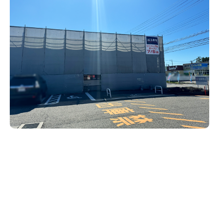
新潟市南区
カフェ
住宅展示場
居酒屋・バー
新潟市江南区
完成見学会
焼肉
学生スポーツ
新潟市秋葉区
パスタ
アルビレックス
新潟市西蒲区
ビルボードプレイスBP
新潟伊勢丹
ピア万代
官公庁・自治体
新潟市 チラシ
長岡・見附 チラシ
村上・関川
パン・ベーカリー
新発田・聖籠
タレカツ・豚カツ
胎内・粟島
デカ盛り・大盛り
リバーサイド千秋
パティオPATIO
上越・妙高・糸魚川 チラシ
注目 チラシ
週末セール
三条・加茂・田上
旨辛・激辛
定食・町定食
五泉・阿賀野・阿賀
海鮮・鮨
燕・弥彦
そば・うどん
火曜セール
オープン・リニューアルセール
長岡・見附
日本酒・新潟清酒
小千谷・十日町・津南
ワイン・クラフトビール
魚沼・南魚沼・湯沢
周年祭・感謝祭セール
年末・初売りセール
柏崎・刈羽・出雲崎
ケーキ・パフェ
ビアガーデン・暑気払い
上越・妙高・糸魚川
忘新年会・歓送迎会