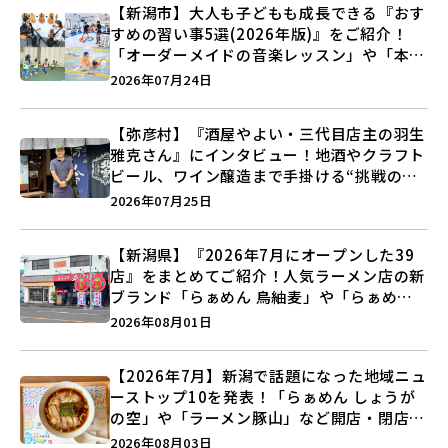
【新潟市】大人も子どもも成長できる『おす
すめの習い事5選(2026年版)』をご紹介！
「オーダーメイドの音楽レッスン」や「本格
キックボクシング」で新しい自分を見つけよ
2026年07月24日
う♪
【弥彦村】『酒屋やよい・三代目店主の羽生
雅克さん』にインタビュー！地酒やクラフト
ビール、ワイン醸造まで手掛ける“挑戦の歴
史”に迫る♪
2026年07月25日
【新潟県】『2026年7月にオープンした39
店』をまとめてご紹介！人気ラーメン店の新
ブランド「らぁめん 鳥紬麦」や「らぁめん
しょうがの空」など盛りだくさん♪
2026年08月01日
【2026年7月】新潟で話題になった地域ニュ
ーストップ10を発表！「らぁめん しょうが
の空」や「ラーメン豚山」など開店・閉店の
注目記事をランキングでご紹介♪
2026年08月03日