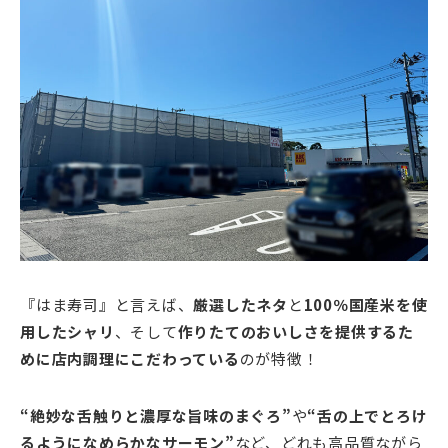
『はま寿司』と言えば、
厳選したネタ
と
100％国産米を使
用したシャリ
、そして
作りたてのおいしさを提供するた
めに店内調理にこだわっている
のが特徴！
“絶妙な舌触りと濃厚な旨味のまぐろ”
や
“舌の上でとろけ
るようになめらかなサーモン”
など、どれも高品質ながら