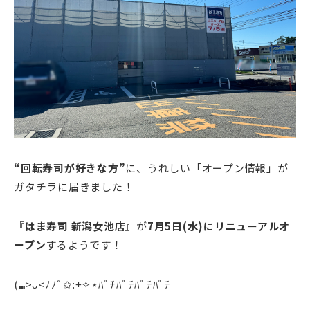
“回転寿司が好きな方”
に、うれしい「オープン情報」が
ガタチラに届きました！
『はま寿司 新潟女池店』
が
7月5日(水)にリニューアルオ
ープン
するようです！
(⑉>ᴗ<ﾉﾉﾞ✩:+✧︎⋆ﾊﾟﾁﾊﾟﾁﾊﾟﾁﾊﾟﾁ