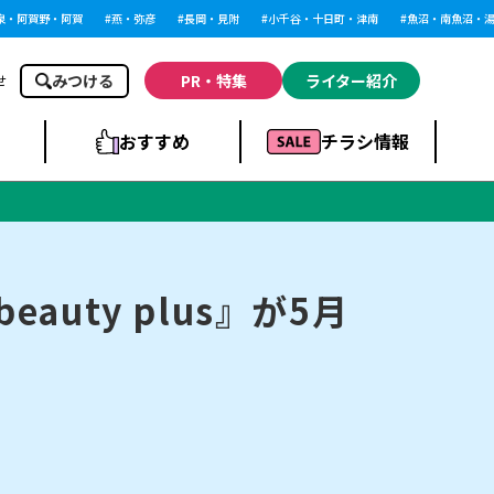
阿賀野・阿賀
燕・弥彦
長岡・見附
小千谷・十日町・津南
魚沼・南魚沼・湯沢
みつける
PR・特集
ライター紹介
せ
おすすめ
チラシ情報
ドラッグストア・ホ
ライブ・コンサー
ームセンター
上越
洋食
ト
auty plus』が5月
まとめ
族館
長岡市・閉店
リラクゼーション・整体
ラーメンまとめ
上越市・開店
飲食店まとめ
スBP
新潟伊勢丹
ピア万代
冠婚葬祭
習い事・塾
通販・EC