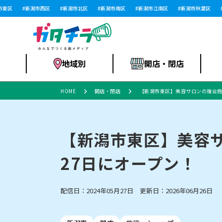
区
新潟市西区
新潟市北区
新潟市南区
新潟市江南区
新潟市秋葉区
新
地域別
開店・閉店
HOME
開店・閉店
【新潟市東区】美容サロンの複合施設『is
食品スーパー・コ
新潟市
開店
ラーメン
体験・販売
施設・ショップ
特売セール
ンビニ
【新潟市東区】美容サロン
27日にオープン！
リニューアル・移転
習い事・塾
セツコママ
アパレル・雑貨
ランキング
休業
新潟人
開店まと
フィッ
ファッション
佐渡
スイーツ
スポーツ
上越市・閉店
スキー場
リユース・買取
ラーメン・開店
病院・ク
ラー
配信日：2024年05月27日 更新日：2026年06月26日
リバーサイド千秋
パティオPATIO
インテリア・雑貨
外食・テイクアウト