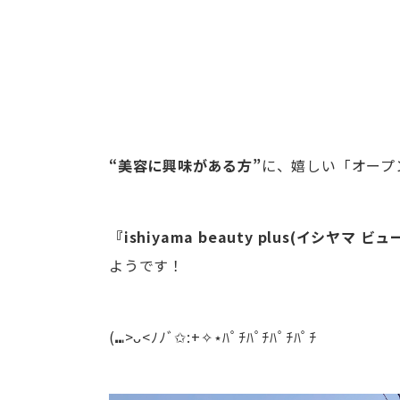
“美容に興味がある方”
に、嬉しい「オープ
『ishiyama beauty plus(イシヤマ 
ようです！
(⑉>ᴗ<ﾉﾉﾞ✩:+✧︎⋆ﾊﾟﾁﾊﾟﾁﾊﾟﾁﾊﾟﾁ