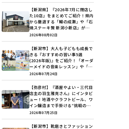
♪
【新潟県】『2026年7月に閉店し
た10店』をまとめてご紹介！県内
から撤退する「鰻の成瀬」や「石
焼ステーキ贅 新潟小新店」が営
業に幕…。
2026年08月02日
【新潟市】大人も子どもも成長で
きる『おすすめの習い事5選
(2026年版)』をご紹介！「オーダ
ーメイドの音楽レッスン」や「本
格キックボクシング」で新しい自
2026年07月24日
分を見つけよう♪
【弥彦村】『酒屋やよい・三代目
店主の羽生雅克さん』にインタビ
ュー！地酒やクラフトビール、ワ
イン醸造まで手掛ける“挑戦の歴
史”に迫る♪
2026年07月25日
【新潟市】靴磨きとファッション