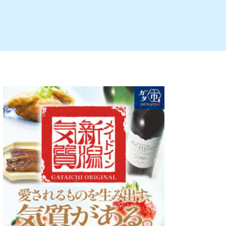
ルビレックス
新潟市西蒲区
パン・ベーカリー
村上・関川
タレカツ・豚カツ
注目 チラシ
週末セール
・十日町・津南
・クラフトビール
魚沼・南魚沼・湯沢
ケーキ・パフェ