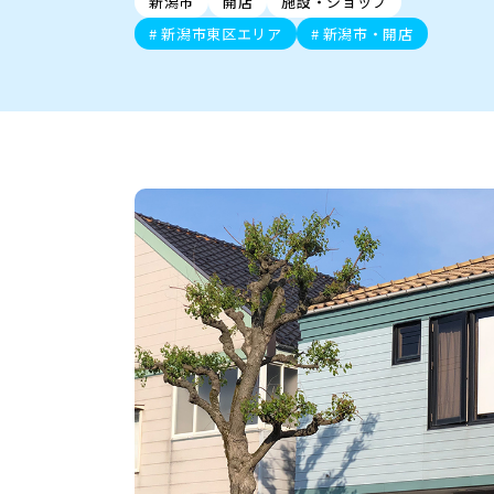
新潟市
開店
施設・ショップ
新潟市中央区
ご当地グルメ
セミナー・講演会
新潟市東区
食べ歩き
子ども向け
テイクアウ
新潟市西
花火
イベント
求人
官公庁・自治体
新潟市東区エリア
新潟市・開店
新発田・聖籠
デカ盛り・大盛り
胎内・粟島
旨辛・激辛
三条・加
定食
火曜セール
オープン・リニューアルセ
柏崎・刈羽・出雲崎
ビアガーデン・暑気払い
上越・妙高・糸魚
忘新年会・歓