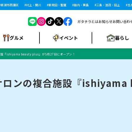
潟市西蒲区
村上・関川
新発田・聖籠
胎内・粟島
三条・加茂・田上
五泉・
ガタチラとは
お知らせ
お問い合わ
暮らし
グルメ
イベント
hiyama beauty plus』が5月27日にオープン！
ショッピングモー
戸建住宅・マンショ
住宅メーカー・工
食品メーカー・県
特集・まとめ記
ル・大型施設
ン・土地
下越
閉店
現地レポート
祭り・伝統行事
インタビュー
中越
和食
趣味・展示会
務店
産品
事
の複合施設『ishiyama be
にいがた酒の陣・新
め
トネス・ジム
キャンペーン
閉店まとめ
開店まとめ
観光スポット
新潟市・開店
閉店まとめ
温泉・入浴
新潟市・閉店
人気記事まとめ
ホテル
長岡市・開店
旅館
定食
水
生活サービス
潟酒月
ランチ
リニック
メン・閉店
イオンモール
ラブラ万代・ラブラ2
ビルボードプレイ
新車・中古車・カー用品
旅行・レジャー
家電・携帯電話