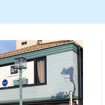
ト
区
大会
新潟市北区
季節・期間限定
入場無料
新潟市南区
住宅展示場
カフェ
新潟市江南区
完成見学会
居酒屋・バー
学生スポーツ
新潟市秋葉区
焼肉
パスタ
ア
新潟市 チラシ
長岡・見附 チラシ
上越・妙高・糸魚川 チラシ
茂・田上
・町定食
五泉・阿賀野・阿賀
海鮮・鮨
そば・うどん
燕・弥彦
日本酒・新潟清酒
長岡・見附
小千谷
ワイン
ール
周年祭・感謝祭セール
年末・初売りセール
川
送迎会