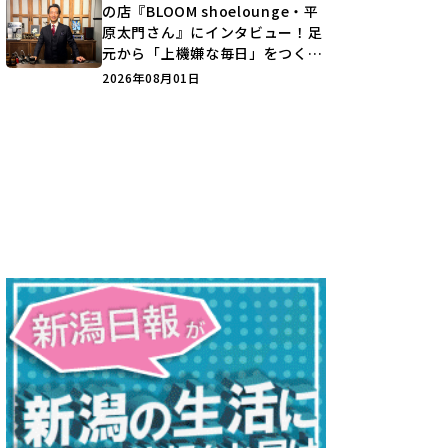
の店『BLOOM shoelounge・平
原太門さん』にインタビュー！足
元から「上機嫌な毎日」をつくる
装いの提案とは？
2026年08月01日