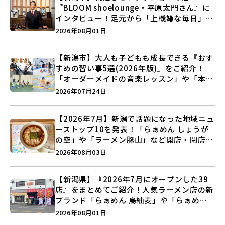
『BLOOM shoelounge・平原太門さん』に
インタビュー！足元から「上機嫌な毎日」を
つくる装いの提案とは？
2026年08月01日
【新潟市】大人も子どもも成長できる『おす
すめの習い事5選(2026年版)』をご紹介！
「オーダーメイドの音楽レッスン」や「本格
キックボクシング」で新しい自分を見つけよ
2026年07月24日
う♪
【2026年7月】新潟で話題になった地域ニュ
ーストップ10を発表！「らぁめん しょうが
の空」や「ラーメン豚山」など開店・閉店の
注目記事をランキングでご紹介♪
2026年08月03日
【新潟県】『2026年7月にオープンした39
店』をまとめてご紹介！人気ラーメン店の新
ブランド「らぁめん 鳥紬麦」や「らぁめん
しょうがの空」など盛りだくさん♪
2026年08月01日