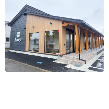
新潟市南区
カフェ
住宅展示場
居酒屋・バー
新潟市江南区
完成見学会
焼肉
学生スポーツ
新潟市秋葉区
パスタ
アルビレックス
新潟市西蒲区
ビルボードプレイスBP
新潟伊勢丹
ピア万代
官公庁・自治体
新潟市 チラシ
長岡・見附 チラシ
村上・関川
パン・ベーカリー
新発田・聖籠
タレカツ・豚カツ
胎内・粟島
デカ盛り・大盛り
リバーサイド千秋
パティオPATIO
上越・妙高・糸魚川 チラシ
注目 チラシ
週末セール
三条・加茂・田上
旨辛・激辛
定食・町定食
五泉・阿賀野・阿賀
海鮮・鮨
燕・弥彦
そば・うどん
火曜セール
オープン・リニューアルセール
長岡・見附
日本酒・新潟清酒
小千谷・十日町・津南
ワイン・クラフトビール
魚沼・南魚沼・湯沢
周年祭・感謝祭セール
年末・初売りセール
柏崎・刈羽・出雲崎
ケーキ・パフェ
ビアガーデン・暑気払い
上越・妙高・糸魚川
忘新年会・歓送迎会