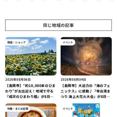
同じ地域の記事
施設・ショップ
イベント
2026年08月06日
2026年08月04日
【長岡市】“約10,000本のひま
【長岡市】大迫力の「海のフェ
わり”がお出迎え！地域で守る
ニックス」に感動♪『寺泊港ま
『成沢のひまわり畑』が8月中
つり 海上大花火大会』が8月7
旬まで見頃♪夏休みは長岡の魅
日に開催！海と夜空を彩る“約
力を満喫しよう！
5,000発の花火”を楽しもう♪
特集・まとめ記事
イベント