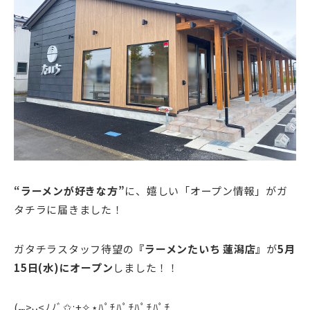
“ラーメンが好きな方”
に、嬉しい「オープン情報」がガ
タチラに届きました！
ガタチラスタッフ待望の
『ラーメンたいち 蓮潟店』
が
5月
15日(水)にオープン
しました！！
(⑉>ᴗ<ﾉﾉﾞ✩:+✧︎⋆ﾊﾟﾁﾊﾟﾁﾊﾟﾁﾊﾟﾁ