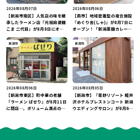
2026年08月07日
2026年08月06日
【新潟市南区】人気店の味を継
【燕市】地域密着型の複合施設
承したラーメン店『元祖麻婆麺
『めぐり舎(しゃ)』が8月7日に
こま 二代目』が8月8日にオー
オープン！「新潟薬膳カレー
プン！多くのファンに親しまれ
Ricca」のレシピを受け継いだ
た「麻婆麺」を復刻♪
メニューや漆喰アートを楽しも
新潟市
新潟市
う♪
2026年08月06日
2026年08月05日
【新潟市東区】町中華の老舗
【新潟市】『星野リゾート 軽井
『ラーメン ぱせり』が8月11日
沢ホテルブレストンコート 新潟
に閉店…。ボリューム満点の名
ウエディングサロン』が8月6日
店が幕を閉じる。
にオープン！軽井沢ウエディン
グを万代で相談しよう♪