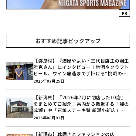
PR
おすすめ記事ピックアップ
【弥彦村】『酒屋やよい・三代目店主の羽生
雅克さん』にインタビュー！地酒やクラフト
ビール、ワイン醸造まで手掛ける“挑戦の歴
史”に迫る♪
2026年07月25日
【新潟県】『2026年7月に閉店した10店』
をまとめてご紹介！県内から撤退する「鰻の
成瀬」や「石焼ステーキ贅 新潟小新店」が
営業に幕…。
2026年08月02日
【新潟市】靴磨きとファッションの店