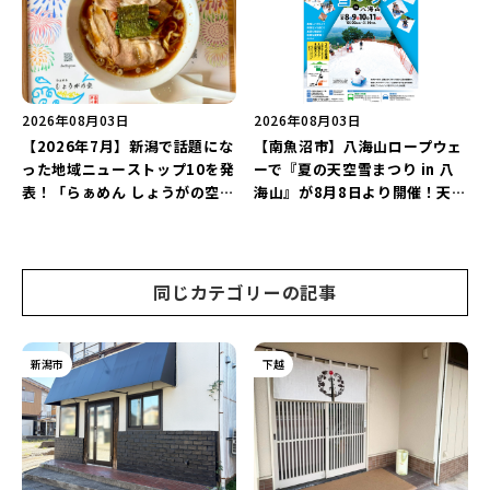
2026年08月03日
2026年08月03日
【2026年7月】新潟で話題にな
【南魚沼市】八海山ロープウェ
った地域ニューストップ10を発
ーで『夏の天空雪まつり in 八
表！「らぁめん しょうがの空」
海山』が8月8日より開催！天然
や「ラーメン豚山」など開店・
雪を使った「そり遊びゲレン
閉店の注目記事をランキングで
デ」が登場♪
ご紹介♪
同じカテゴリーの記事
新潟市
下越