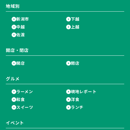
地域別
新潟市
下越
中越
上越
佐渡
開店・閉店
開店
閉店
グルメ
ラーメン
現地レポート
和食
洋食
スイーツ
ランチ
イベント