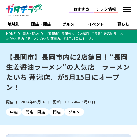
おすすめ
チラシ情報
地域別
開店・閉店
グルメ
イベント
暮らし
HOME
開店・閉店
【長岡市】長岡市内に2店舗目！“長岡生姜醤油ラーメ
ン”の人気店『ラーメンたいち 蓮潟店』が5月15日にオープン！
食品スーパー・コンビ
戸建住宅・マンショ
特売セール
インタビュー
ニ
ン・土地
住宅メーカー・工務
【長岡市】長岡市内に2店舗目！“長岡
新潟市
開店
ラーメン
体験・販売
施設・ショップ
下越
閉店
現地レポート
祭り・伝統行事
店
生姜醤油ラーメン”の人気店『ラーメン
ショッピングモール・
ドラッグストア・ホーム
特集・まとめ記事
大型施設
センター
たいち 蓮潟店』が5月15日にオープ
食品メーカー・県産
リニューアル・移転
休業
開店まとめ
閉店まとめ
中越
和食
趣味・展示会
上越
洋食
ライブ・コンサート
品
ン！
新潟市・開店
新潟市・閉店
長岡市・開店
セツコママ
ランキング
新潟人
キャンペーン
ファッション
生活サービス
長岡市・閉店
上越市・開店
上越市・閉店
開店まとめ
閉店まとめ
人気記事まとめ
定食まとめ
配信日：2024年05月16日 更新日：2024年05月16日
にいがた酒の陣・新潟
習い事・塾
アパレル・雑貨
フィットネス・ジム
佐渡
スイーツ
スポーツ
ランチ
ラーメン・開店
ラーメン・閉店
酒月
ラーメンまとめ
飲食店まとめ
中越
開店・閉店
開店
グルメ
観光スポット
温泉・入浴
ホテル
旅館
水族館
インテリア・雑貨
外食・テイクアウト
リラクゼーション・整体
スキー場
リユース・買取
新車・中古車・カー用品
旅行・レジャー
家電・携帯電話
新潟市中央区
ご当地グルメ
セミナー・講演会
新潟市東区
食べ歩き
子ども向け
テイクアウト
新潟市西区
花火大会
新潟市北区
季節・期間限定
入場無料
病院・クリニック
イオンモール
ラブラ万代・ラブラ2
冠婚葬祭
習い事・塾
通販・EC
イベント
求人