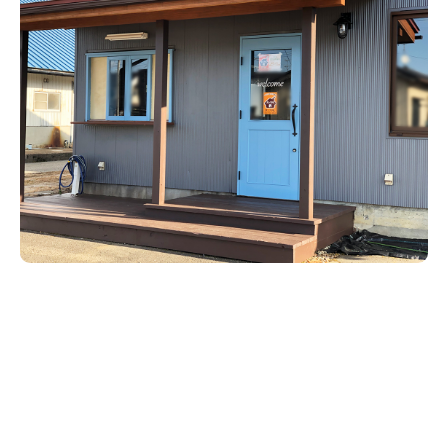
新潟市南区
カフェ
住宅展示場
居酒屋・バー
新潟市江南区
完成見学会
焼肉
学生スポーツ
新潟市秋葉区
パスタ
アルビレックス
新潟市西蒲区
ビルボードプレイスBP
新潟伊勢丹
ピア万代
官公庁・自治体
新潟市 チラシ
長岡・見附 チラシ
村上・関川
パン・ベーカリー
新発田・聖籠
タレカツ・豚カツ
胎内・粟島
デカ盛り・大盛り
リバーサイド千秋
パティオPATIO
上越・妙高・糸魚川 チラシ
注目 チラシ
週末セール
三条・加茂・田上
旨辛・激辛
定食・町定食
五泉・阿賀野・阿賀
海鮮・鮨
燕・弥彦
そば・うどん
火曜セール
オープン・リニューアルセール
長岡・見附
日本酒・新潟清酒
小千谷・十日町・津南
ワイン・クラフトビール
魚沼・南魚沼・湯沢
周年祭・感謝祭セール
年末・初売りセール
柏崎・刈羽・出雲崎
ケーキ・パフェ
ビアガーデン・暑気払い
上越・妙高・糸魚川
忘新年会・歓送迎会