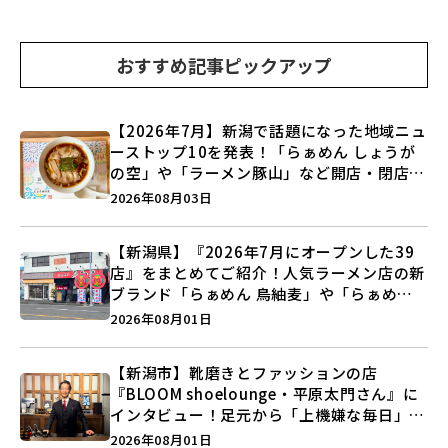
おすすめ記事ピックアップ
【2026年7月】新潟で話題になった地域ニュ
ーストップ10を発表！「らぁめん しょうが
の空」や「ラーメン豚山」など開店・閉店の
注目記事をランキングでご紹介♪
2026年08月03日
【新潟県】『2026年7月にオープンした39
店』をまとめてご紹介！人気ラーメン店の新
ブランド「らぁめん 鳥紬麦」や「らぁめん
しょうがの空」など盛りだくさん♪
2026年08月01日
【新潟市】靴磨きとファッションの店
『BLOOM shoelounge・平原太門さん』に
インタビュー！足元から「上機嫌な毎日」を
つくる装いの提案とは？
2026年08月01日