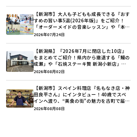
【新潟市】大人も子どもも成長できる『おす
すめの習い事5選(2026年版)』をご紹介！
「オーダーメイドの音楽レッスン」や「本格
キックボクシング」で新しい自分を見つけよ
2026年07月24日
う♪
【新潟県】『2026年7月に閉店した10店』
をまとめてご紹介！県内から撤退する「鰻の
成瀬」や「石焼ステーキ贅 新潟小新店」が
営業に幕…。
2026年08月02日
【新潟市】スペイン料理店『名もなき店・神
田良平さん』にインタビュー！40歳でスペ
インへ渡り、“美食の街”の魅力を古町で届け
る♪
2026年08月08日