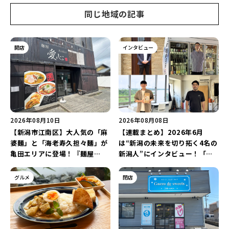
同じ地域の記事
開店
インタビュー
2026年08月10日
2026年08月08日
【新潟市江南区】大人気の「麻
【連載まとめ】2026年6月
婆麺」と「海老寿久担々麺」が
は“新潟の未来を切り拓く4名の
亀田エリアに登場！『麺屋
新潟人”にインタビュー！「学
Aishin愛心』が亀田本町にオー
生起業家」や「料理専門のフォ
プン予定♪
トグラファー」など要チェック
グルメ
閉店
♪