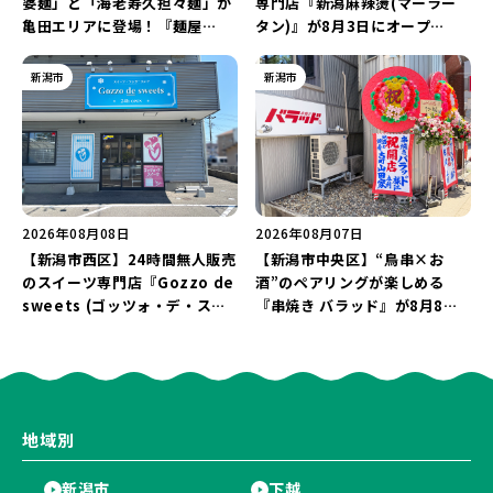
婆麺」と「海老寿久担々麺」が
専門店『新潟麻辣燙(マーラー
亀田エリアに登場！『麺屋
タン)』が8月3日にオープ
Aishin愛心』が亀田本町にオー
ン！“ドリンクを1本”もらえる
プン予定♪
キャンペーンを実施中♪
新潟市
新潟市
2026年08月08日
2026年08月07日
【新潟市西区】24時間無人販売
【新潟市中央区】“鳥串×お
のスイーツ専門店『Gozzo de
酒”のペアリングが楽しめる
sweets (ゴッツォ・デ・スイ
『串焼き バラッド』が8月8日
ーツ) 新潟本店』が8月9日に閉
にオープン！厳選した地酒もラ
店…。一部商品は姉妹店で販売
インアップ♪
継続！
地域別
新潟市
下越