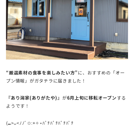
“厳選素材の食事を楽しみたい方”
に、おすすめの「オー
プン情報」がガタチラに届きました！
『あり潟家(ありがたや)』
が
6月上旬に移転オープン
する
ようです！
(⑉>ᴗ<ﾉﾉﾞ✩:+✧︎⋆ﾊﾟﾁﾊﾟﾁﾊﾟﾁﾊﾟﾁ