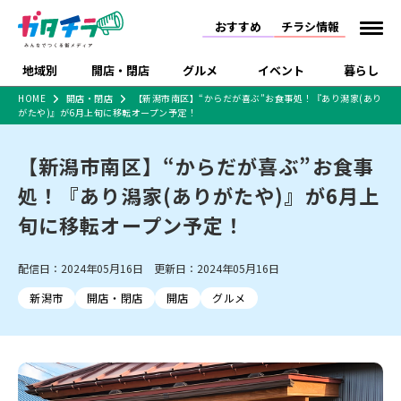
おすすめ
チラシ情報
地域別
開店・閉店
グルメ
イベント
暮らし
HOME
開店・閉店
【新潟市南区】“からだが喜ぶ”お食事処！『あり潟家(あり
がたや)』が6月上旬に移転オープン予定！
食品スーパー・コンビ
戸建住宅・マンショ
特売セール
インタビュー
ニ
ン・土地
住宅メーカー・工務
【新潟市南区】“からだが喜ぶ”お食事
新潟市
開店
ラーメン
体験・販売
施設・ショップ
下越
閉店
現地レポート
祭り・伝統行事
店
処！『あり潟家(ありがたや)』が6月上
ショッピングモール・
ドラッグストア・ホーム
特集・まとめ記事
大型施設
センター
旬に移転オープン予定！
食品メーカー・県産
リニューアル・移転
休業
開店まとめ
閉店まとめ
中越
和食
趣味・展示会
上越
洋食
ライブ・コンサート
品
新潟市・開店
新潟市・閉店
長岡市・開店
配信日：2024年05月16日 更新日：2024年05月16日
セツコママ
ランキング
新潟人
キャンペーン
ファッション
生活サービス
長岡市・閉店
上越市・開店
上越市・閉店
開店まとめ
閉店まとめ
人気記事まとめ
定食まとめ
新潟市
開店・閉店
開店
グルメ
にいがた酒の陣・新潟
習い事・塾
アパレル・雑貨
フィットネス・ジム
佐渡
スイーツ
スポーツ
ランチ
ラーメン・開店
ラーメン・閉店
酒月
ラーメンまとめ
飲食店まとめ
観光スポット
温泉・入浴
ホテル
旅館
水族館
インテリア・雑貨
外食・テイクアウト
リラクゼーション・整体
スキー場
リユース・買取
新車・中古車・カー用品
旅行・レジャー
家電・携帯電話
新潟市中央区
ご当地グルメ
セミナー・講演会
新潟市東区
食べ歩き
子ども向け
テイクアウト
新潟市西区
花火大会
新潟市北区
季節・期間限定
入場無料
病院・クリニック
イオンモール
ラブラ万代・ラブラ2
冠婚葬祭
習い事・塾
通販・EC
イベント
求人