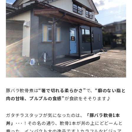
豚バラ軟骨煮は
“箸で切れる柔らかさ”
で、
“癖のない脂と
肉の甘味、プルプルの食感”
が食欲をそそります♪
ガタチラスタッフが気になったのは、
「豚バラ軟骨1本
丼」
･･･！その名の通り、軟骨1本が丼の上にどどーんと
乗った、インパクト大の逸品です♪カラフルなビジュア