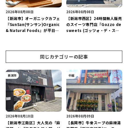
2026年08月08日
2026年08月08日
【新潟市】オーガニックカフェ
【新潟市西区】24時間無人販売
『SunSan(サンサン)Organic
のスイーツ専門店『Gozzo de
& Natural Foods』が平日ラ
sweets (ゴッツォ・デ・スイ
ンチも7月24日からスタート！
ーツ) 新潟本店』が8月9日に閉
「抗酸化☆レモンチキンカレ
店…。一部商品は姉妹店で販売
ー」と「美容と健康を考えたプ
継続！
レートランチ」を実食レポート
同じカテゴリーの記事
♪
新潟市
中越
2026年08月10日
2026年08月09日
【新潟市江南区】大人気の「麻
【長岡市】牛骨スープの麻辣湯