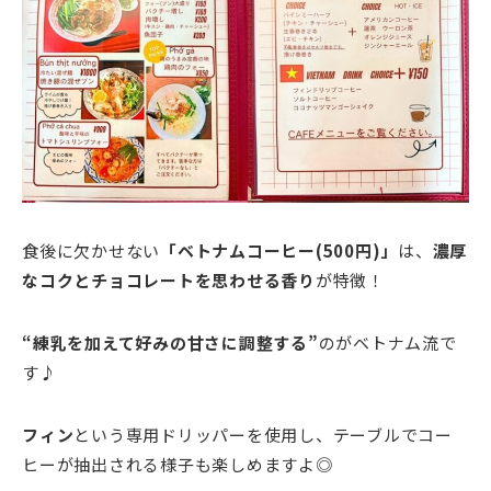
食後に欠かせない
「ベトナムコーヒー(500円)」
は、
濃厚
なコクとチョコレートを思わせる香り
が特徴！
“練乳を加えて好みの甘さに調整する”
のがベトナム流で
す♪
フィン
という専用ドリッパーを使用し、テーブルでコー
ヒーが抽出される様子も楽しめますよ◎