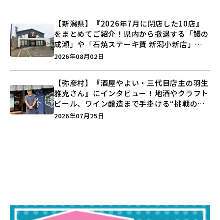
【新潟県】『2026年7月に閉店した10店』
をまとめてご紹介！県内から撤退する「鰻の
成瀬」や「石焼ステーキ贅 新潟小新店」が
営業に幕…。
2026年08月02日
【弥彦村】『酒屋やよい・三代目店主の羽生
雅克さん』にインタビュー！地酒やクラフト
ビール、ワイン醸造まで手掛ける“挑戦の歴
史”に迫る♪
2026年07月25日