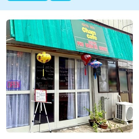
新潟市南区
カフェ
住宅展示場
居酒屋・バー
新潟市江南区
完成見学会
焼肉
学生スポーツ
新潟市秋葉区
パスタ
アルビレックス
新潟市西蒲区
ビルボードプレイスBP
新潟伊勢丹
ピア万代
官公庁・自治体
新潟市 チラシ
長岡・見附 チラシ
村上・関川
パン・ベーカリー
新発田・聖籠
タレカツ・豚カツ
胎内・粟島
デカ盛り・大盛り
リバーサイド千秋
パティオPATIO
上越・妙高・糸魚川 チラシ
注目 チラシ
週末セール
三条・加茂・田上
旨辛・激辛
定食・町定食
五泉・阿賀野・阿賀
海鮮・鮨
燕・弥彦
そば・うどん
火曜セール
オープン・リニューアルセール
長岡・見附
日本酒・新潟清酒
小千谷・十日町・津南
ワイン・クラフトビール
魚沼・南魚沼・湯沢
周年祭・感謝祭セール
年末・初売りセール
柏崎・刈羽・出雲崎
ケーキ・パフェ
ビアガーデン・暑気払い
上越・妙高・糸魚川
忘新年会・歓送迎会