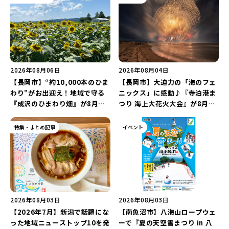
2026年08月06日
2026年08月04日
【長岡市】“約10,000本のひま
【長岡市】大迫力の「海のフェ
わり”がお出迎え！地域で守る
ニックス」に感動♪『寺泊港ま
『成沢のひまわり畑』が8月中
つり 海上大花火大会』が8月7
旬まで見頃♪夏休みは長岡の魅
日に開催！海と夜空を彩る“約
力を満喫しよう！
5,000発の花火”を楽しもう♪
特集・まとめ記事
イベント
2026年08月03日
2026年08月03日
【2026年7月】新潟で話題にな
【南魚沼市】八海山ロープウェ
った地域ニューストップ10を発
ーで『夏の天空雪まつり in 八