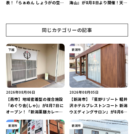
表！「らぁめん しょうがの空」
海山』が8月8日より開催！天然
や「ラーメン豚山」など開店・
雪を使った「そり遊びゲレン
閉店の注目記事をランキングで
デ」が登場♪
ご紹介♪
同じカテゴリーの記事
下越
新潟市
2026年08月06日
2026年08月05日
【燕市】地域密着型の複合施設
【新潟市】『星野リゾート 軽井
『めぐり舎(しゃ)』が8月7日に
沢ホテルブレストンコート 新潟
オープン！「新潟薬膳カレー
ウエディングサロン』が8月6日
Ricca」のレシピを受け継いだ
にオープン！軽井沢ウエディン
メニューや漆喰アートを楽しも
グを万代で相談しよう♪
新潟市
新潟市
う♪