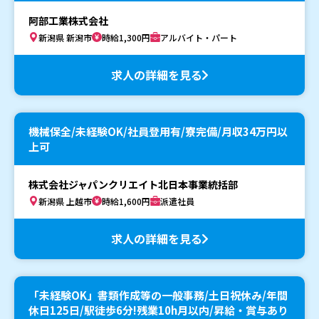
阿部工業株式会社
新潟県 新潟市
時給1,300円
アルバイト・パート
求人の詳細を見る
機械保全/未経験OK/社員登用有/寮完備/月収34万円以
上可
株式会社ジャパンクリエイト北日本事業統括部
新潟県 上越市
時給1,600円
派遣社員
求人の詳細を見る
「未経験OK」書類作成等の一般事務/土日祝休み/年間
休日125日/駅徒歩6分!残業10h月以内/昇給・賞与あり