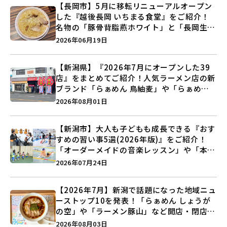
【長岡市】5月に移転リニューアルオープン
した『越後長岡 いちまる食堂』をご紹介！
名物の「豚骨背脂燕ホワイト」と「長岡生姜
醤油ラーメン」を食べに行こう♪
2026年06月19日
【新潟県】『2026年7月にオープンした39
店』をまとめてご紹介！人気ラーメン店の新
ブランド「らぁめん 鳥紬麦」や「らぁめん
しょうがの空」など盛りだくさん♪
2026年08月01日
【新潟市】大人も子どもも成長できる『おす
すめの習い事5選(2026年版)』をご紹介！
「オーダーメイドの音楽レッスン」や「本格
キックボクシング」で新しい自分を見つけよ
2026年07月24日
う♪
【2026年7月】新潟で話題になった地域ニュ
ーストップ10を発表！「らぁめん しょうが
の空」や「ラーメン豚山」など開店・閉店の
注目記事をランキングでご紹介♪
2026年08月03日