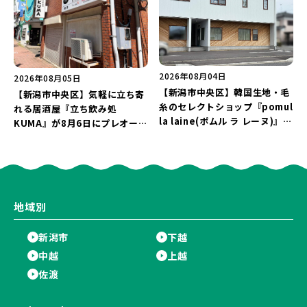
2026年08月04日
2026年08月05日
【新潟市中央区】韓国生地・毛
【新潟市中央区】気軽に立ち寄
糸のセレクトショップ『pomul
れる居酒屋『立ち飲み処
la laine(ポムル ラ レーヌ)』が
KUMA』が8月6日にプレオープ
8月5日にオープン！3,000円以
ン！“1杯目のドリンクが半
上購入の方にノベルティをプレ
額”になるキャンペーンを開催
ゼント♪
♪
地域別
新潟市
下越
中越
上越
佐渡