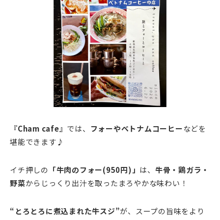
『Cham cafe』
では、
フォーやベトナムコーヒー
などを
堪能できます♪
イチ押しの
「牛肉のフォー(950円)」
は、
牛骨・鶏ガラ・
野菜
からじっくり出汁を取ったまろやかな味わい！
“とろとろに煮込まれた牛スジ”
が、スープの旨味をより