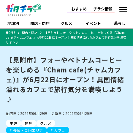
おすすめ
チラシ情報
地域別
開店・閉店
グルメ
イベント
暮らし
HOME
開店・閉店
【見附市】フォーやベトナムコーヒーを楽しめる『Cham
cafe(チャムカフェ)』が6月22日にオープン！異国情緒溢れるカフェで旅行気分を満喫
食品スーパー・コンビ
戸建住宅・マンショ
特売セール
インタビュー
しよう♪
ニ
ン・土地
住宅メーカー・工務
新潟市
開店
ラーメン
体験・販売
施設・ショップ
下越
閉店
現地レポート
祭り・伝統行事
店
【見附市】フォーやベトナムコーヒー
ショッピングモール・
ドラッグストア・ホーム
特集・まとめ記事
を楽しめる『Cham cafe(チャムカフ
大型施設
センター
食品メーカー・県産
ェ)』が6月22日にオープン！異国情緒
リニューアル・移転
休業
開店まとめ
閉店まとめ
中越
和食
趣味・展示会
上越
洋食
ライブ・コンサート
品
新潟市・開店
新潟市・閉店
長岡市・開店
溢れるカフェで旅行気分を満喫しよう
セツコママ
ランキング
新潟人
キャンペーン
ファッション
生活サービス
長岡市・閉店
上越市・開店
上越市・閉店
♪
開店まとめ
閉店まとめ
人気記事まとめ
定食まとめ
にいがた酒の陣・新潟
習い事・塾
アパレル・雑貨
フィットネス・ジム
佐渡
スイーツ
スポーツ
ランチ
ラーメン・開店
ラーメン・閉店
酒月
ラーメンまとめ
飲食店まとめ
観光スポット
温泉・入浴
ホテル
旅館
水族館
配信日：2026年06月29日 更新日：2026年06月29日
インテリア・雑貨
外食・テイクアウト
リラクゼーション・整体
スキー場
リユース・買取
新車・中古車・カー用品
旅行・レジャー
家電・携帯電話
中越
開店
グルメ
新潟市中央区
ご当地グルメ
セミナー・講演会
新潟市東区
食べ歩き
子ども向け
テイクアウト
新潟市西区
花火大会
新潟市北区
季節・期間限定
入場無料
病院・クリニック
イオンモール
ラブラ万代・ラブラ2
長岡・見附エリア
カフェ
冠婚葬祭
習い事・塾
通販・EC
イベント
求人