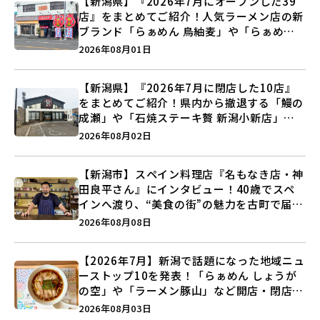
【新潟県】『2026年7月にオープンした39
店』をまとめてご紹介！人気ラーメン店の新
ブランド「らぁめん 鳥紬麦」や「らぁめん
しょうがの空」など盛りだくさん♪
2026年08月01日
【新潟県】『2026年7月に閉店した10店』
をまとめてご紹介！県内から撤退する「鰻の
成瀬」や「石焼ステーキ贅 新潟小新店」が
営業に幕…。
2026年08月02日
【新潟市】スペイン料理店『名もなき店・神
田良平さん』にインタビュー！40歳でスペ
インへ渡り、“美食の街”の魅力を古町で届け
る♪
2026年08月08日
【2026年7月】新潟で話題になった地域ニュ
ーストップ10を発表！「らぁめん しょうが
の空」や「ラーメン豚山」など開店・閉店の
注目記事をランキングでご紹介♪
2026年08月03日