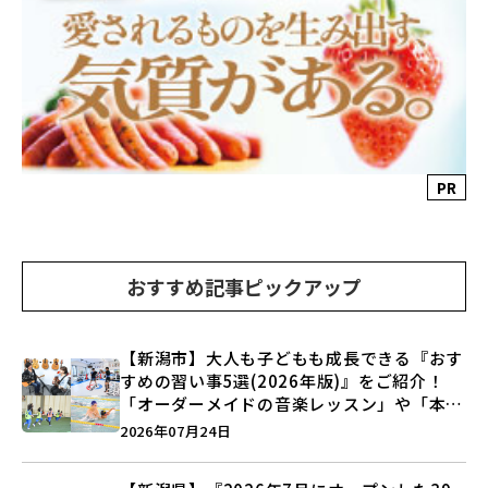
PR
おすすめ記事ピックアップ
【新潟市】大人も子どもも成長できる『おす
すめの習い事5選(2026年版)』をご紹介！
「オーダーメイドの音楽レッスン」や「本格
キックボクシング」で新しい自分を見つけよ
2026年07月24日
う♪