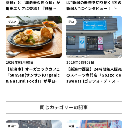
婆麺」と「海老寿久担々麺」が
は“新潟の未来を切り拓く4名の
亀田エリアに登場！『麺屋
新潟人”にインタビュー！「学
Aishin愛心』が亀田本町にオー
生起業家」や「料理専門のフォ
プン予定♪
トグラファー」など要チェック
グルメ
閉店
♪
2026年08月08日
2026年08月08日
【新潟市】オーガニックカフェ
【新潟市西区】24時間無人販売
『SunSan(サンサン)Organic
のスイーツ専門店『Gozzo de
& Natural Foods』が平日ラ
sweets (ゴッツォ・デ・スイ
ンチも7月24日からスタート！
ーツ) 新潟本店』が8月9日に閉
「抗酸化☆レモンチキンカレ
店…。一部商品は姉妹店で販売
ー」と「美容と健康を考えたプ
継続！
レートランチ」を実食レポート
同じカテゴリーの記事
♪
新潟市
中越