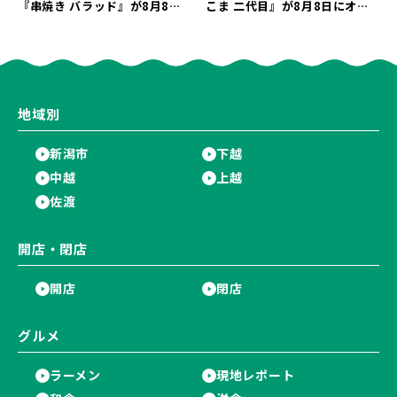
『串焼き バラッド』が8月8日
こま 二代目』が8月8日にオー
にオープン！厳選した地酒もラ
プン！多くのファンに親しまれ
インアップ♪
た「麻婆麺」を復刻♪
地域別
新潟市
下越
中越
上越
佐渡
開店・閉店
開店
閉店
グルメ
ラーメン
現地レポート