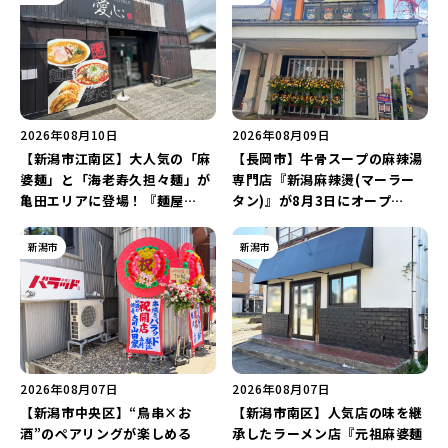
2026年08月10日
2026年08月09日
【新潟市江南区】大人気の「麻
【長岡市】牛骨スープの麻辣湯
婆麺」と「海老寿久担々麺」が
専門店『新潟麻辣燙(マーラー
亀田エリアに登場！『麺屋
タン)』が8月3日にオープ
Aishin愛心』が亀田本町にオー
ン！“ドリンクを1本”もらえる
プン予定♪
キャンペーンを実施中♪
新潟市
新潟市
2026年08月07日
2026年08月07日
【新潟市中央区】“鳥串×お
【新潟市南区】人気店の味を継
酒”のペアリングが楽しめる
承したラーメン店『元祖麻婆麺