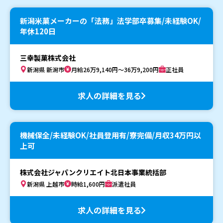
新潟米菓メーカーの「法務」法学部卒募集/未経験OK/
年休120日
三幸製菓株式会社
新潟県 新潟市
月給26万9,140円～36万9,200円
正社員
求人の詳細を見る
機械保全/未経験OK/社員登用有/寮完備/月収34万円以
上可
株式会社ジャパンクリエイト北日本事業統括部
新潟県 上越市
時給1,600円
派遣社員
求人の詳細を見る