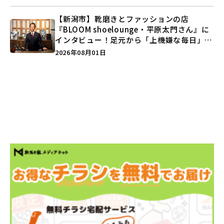
【新潟市】靴磨きとファッションの店
『BLOOM shoelounge・平原太門さん』に
インタビュー！足元から「上機嫌な毎日」を
つくる装いの提案とは？
2026年08月01日