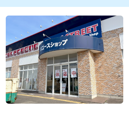
新潟市南区
カフェ
住宅展示場
居酒屋・バー
新潟市江南区
完成見学会
焼肉
学生スポーツ
新潟市秋葉区
パスタ
アルビレックス
新潟市西蒲区
ビルボードプレイスBP
新潟伊勢丹
ピア万代
官公庁・自治体
新潟市 チラシ
長岡・見附 チラシ
村上・関川
パン・ベーカリー
新発田・聖籠
タレカツ・豚カツ
胎内・粟島
デカ盛り・大盛り
リバーサイド千秋
パティオPATIO
上越・妙高・糸魚川 チラシ
注目 チラシ
週末セール
三条・加茂・田上
旨辛・激辛
定食・町定食
五泉・阿賀野・阿賀
海鮮・鮨
燕・弥彦
そば・うどん
火曜セール
オープン・リニューアルセール
長岡・見附
日本酒・新潟清酒
小千谷・十日町・津南
ワイン・クラフトビール
魚沼・南魚沼・湯沢
周年祭・感謝祭セール
年末・初売りセール
柏崎・刈羽・出雲崎
ケーキ・パフェ
ビアガーデン・暑気払い
上越・妙高・糸魚川
忘新年会・歓送迎会