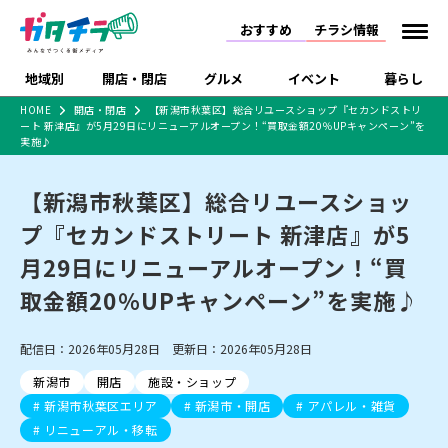
おすすめ
チラシ情報
地域別
開店・閉店
グルメ
イベント
暮らし
HOME
開店・閉店
【新潟市秋葉区】総合リユースショップ『セカンドストリ
ート 新津店』が5月29日にリニューアルオープン！“買取金額20％UPキャンペーン”を
食品スーパー・コンビ
戸建住宅・マンショ
特売セール
インタビュー
実施♪
ニ
ン・土地
住宅メーカー・工務
新潟市
開店
ラーメン
体験・販売
施設・ショップ
下越
閉店
現地レポート
祭り・伝統行事
店
【新潟市秋葉区】総合リユースショッ
ショッピングモール・
ドラッグストア・ホーム
特集・まとめ記事
プ『セカンドストリート 新津店』が5
大型施設
センター
食品メーカー・県産
月29日にリニューアルオープン！“買
リニューアル・移転
休業
開店まとめ
閉店まとめ
中越
和食
趣味・展示会
上越
洋食
ライブ・コンサート
品
新潟市・開店
新潟市・閉店
長岡市・開店
取金額20％UPキャンペーン”を実施♪
セツコママ
ランキング
新潟人
キャンペーン
ファッション
生活サービス
長岡市・閉店
上越市・開店
上越市・閉店
開店まとめ
閉店まとめ
人気記事まとめ
定食まとめ
にいがた酒の陣・新潟
習い事・塾
アパレル・雑貨
フィットネス・ジム
佐渡
スイーツ
スポーツ
ランチ
ラーメン・開店
ラーメン・閉店
配信日：2026年05月28日 更新日：2026年05月28日
酒月
ラーメンまとめ
飲食店まとめ
観光スポット
温泉・入浴
ホテル
旅館
水族館
新潟市
開店
施設・ショップ
インテリア・雑貨
外食・テイクアウト
リラクゼーション・整体
スキー場
リユース・買取
新潟市秋葉区エリア
新潟市・開店
アパレル・雑貨
新車・中古車・カー用品
旅行・レジャー
家電・携帯電話
新潟市中央区
ご当地グルメ
セミナー・講演会
新潟市東区
食べ歩き
子ども向け
テイクアウト
新潟市西区
花火大会
新潟市北区
季節・期間限定
入場無料
病院・クリニック
リニューアル・移転
イオンモール
ラブラ万代・ラブラ2
冠婚葬祭
習い事・塾
通販・EC
イベント
求人