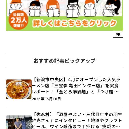
PR
おすすめ記事ピックアップ
【新潟市中央区】4月にオープンした人気ラ
ーメン店『三宝亭 亀田インター店』を実食
レポート！「全とろ麻婆麺」と「つけ麺 極
み」を食べ比べ♪
2026年05月16日
【弥彦村】『酒屋やよい・三代目店主の羽生
雅克さん』にインタビュー！地酒やクラフト
ビール、ワイン醸造まで手掛ける“挑戦の歴