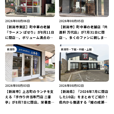
2026年08月06日
2026年08月05日
【新潟市東区】町中華の老舗
【新潟市】町中華の老舗店『共
『ラーメン ぱせり』が8月11日
進軒 万代店』が7月31日に閉
に閉店…。ボリューム満点の名
店…。多くのファンに親しまれ
店が幕を閉じる。
た名店が長年の営業に幕。
新潟市
新潟市・下越・中越・上越
2026年08月03日
2026年08月02日
【新潟市】上古町のランチを支
【新潟県】『2026年7月に閉店
える『手作り弁当専門店 二番
した10店』をまとめてご紹介！
亭』が8月7日に閉店。栄養豊富
県内から撤退する「鰻の成瀬」
な「日替わり弁当」が食べ納め
や「石焼ステーキ贅 新潟小新
に…。
店」が営業に幕…。