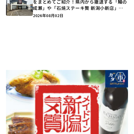
をまとめてご紹介！県内から撤退する「鰻の
成瀬」や「石焼ステーキ贅 新潟小新店」が
営業に幕…。
2026年08月02日