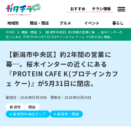
おすすめ
チラシ情報
地域別
開店・閉店
グルメ
イベント
暮らし
HOME
開店・閉店
【新潟市中央区】約2年間の営業に幕…。桜木インターの
近くにある『PROTEIN CAFE K(プロテインカフェ ケー)』が5月31日に閉店。
食品スーパー・コンビ
戸建住宅・マンショ
特売セール
インタビュー
ニ
ン・土地
住宅メーカー・工務
【新潟市中央区】約2年間の営業に
新潟市
開店
ラーメン
体験・販売
施設・ショップ
下越
閉店
現地レポート
祭り・伝統行事
店
幕…。桜木インターの近くにある
ショッピングモール・
ドラッグストア・ホーム
特集・まとめ記事
大型施設
センター
『PROTEIN CAFE K(プロテインカフ
食品メーカー・県産
リニューアル・移転
休業
開店まとめ
閉店まとめ
中越
和食
趣味・展示会
上越
洋食
ライブ・コンサート
品
ェ ケー)』が5月31日に閉店。
新潟市・開店
新潟市・閉店
長岡市・開店
セツコママ
ランキング
新潟人
キャンペーン
ファッション
生活サービス
長岡市・閉店
上越市・開店
上越市・閉店
開店まとめ
閉店まとめ
人気記事まとめ
定食まとめ
配信日：2026年05月20日 更新日：2026年05月20日
にいがた酒の陣・新潟
習い事・塾
アパレル・雑貨
フィットネス・ジム
佐渡
スイーツ
スポーツ
ランチ
ラーメン・開店
ラーメン・閉店
酒月
ラーメンまとめ
飲食店まとめ
新潟市
閉店
観光スポット
温泉・入浴
ホテル
旅館
水族館
インテリア・雑貨
外食・テイクアウト
新潟市中央区エリア
新潟市・閉店
リラクゼーション・整体
スキー場
リユース・買取
新車・中古車・カー用品
旅行・レジャー
家電・携帯電話
新潟市中央区
ご当地グルメ
セミナー・講演会
新潟市東区
食べ歩き
子ども向け
テイクアウト
新潟市西区
花火大会
新潟市北区
季節・期間限定
入場無料
病院・クリニック
イオンモール
ラブラ万代・ラブラ2
冠婚葬祭
習い事・塾
通販・EC
イベント
求人