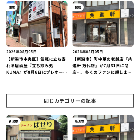
グを万代で相談しよう♪
開店
閉店
2026年08月05日
2026年08月05日
【新潟市中央区】気軽に立ち寄
【新潟市】町中華の老舗店『共
れる居酒屋『立ち飲み処
進軒 万代店』が7月31日に閉
KUMA』が8月6日にプレオープ
店…。多くのファンに親しまれ
ン！“1杯目のドリンクが半
た名店が長年の営業に幕。
額”になるキャンペーンを開催
♪
同じカテゴリーの記事
新潟市
新潟市