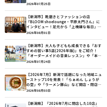
史”に迫る♪
2026年07月25日
【新潟市】靴磨きとファッションの店
『BLOOM shoelounge・平原太門さん』に
インタビュー！足元から「上機嫌な毎日」を
つくる装いの提案とは？
2026年08月01日
【新潟市】大人も子どもも成長できる『おす
すめの習い事5選(2026年版)』をご紹介！
「オーダーメイドの音楽レッスン」や「本格
キックボクシング」で新しい自分を見つけよ
2026年07月24日
う♪
【2026年7月】新潟で話題になった地域ニュ
ーストップ10を発表！「らぁめん しょうが
の空」や「ラーメン豚山」など開店・閉店の
注目記事をランキングでご紹介♪
2026年08月03日
【新潟県】『2026年7月に閉店した10店』