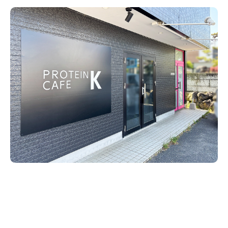
新潟市南区
カフェ
住宅展示場
居酒屋・バー
新潟市江南区
完成見学会
焼肉
学生スポーツ
新潟市秋葉区
パスタ
アルビレックス
新潟市西蒲区
ビルボードプレイスBP
新潟伊勢丹
ピア万代
官公庁・自治体
新潟市 チラシ
長岡・見附 チラシ
村上・関川
パン・ベーカリー
新発田・聖籠
タレカツ・豚カツ
胎内・粟島
デカ盛り・大盛り
リバーサイド千秋
パティオPATIO
上越・妙高・糸魚川 チラシ
注目 チラシ
週末セール
三条・加茂・田上
旨辛・激辛
定食・町定食
五泉・阿賀野・阿賀
海鮮・鮨
燕・弥彦
そば・うどん
火曜セール
オープン・リニューアルセール
長岡・見附
日本酒・新潟清酒
小千谷・十日町・津南
ワイン・クラフトビール
魚沼・南魚沼・湯沢
周年祭・感謝祭セール
年末・初売りセール
柏崎・刈羽・出雲崎
ケーキ・パフェ
ビアガーデン・暑気払い
上越・妙高・糸魚川
忘新年会・歓送迎会