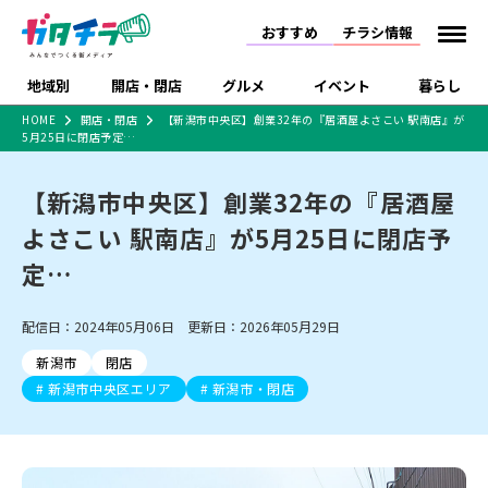
おすすめ
チラシ情報
地域別
開店・閉店
グルメ
イベント
暮らし
HOME
開店・閉店
【新潟市中央区】創業32年の『居酒屋よさこい 駅南店』が
5月25日に閉店予定…
食品スーパー・コンビ
戸建住宅・マンショ
特売セール
インタビュー
ニ
ン・土地
住宅メーカー・工務
【新潟市中央区】創業32年の『居酒屋
新潟市
開店
ラーメン
体験・販売
施設・ショップ
下越
閉店
現地レポート
祭り・伝統行事
店
よさこい 駅南店』が5月25日に閉店予
ショッピングモール・
ドラッグストア・ホーム
特集・まとめ記事
大型施設
センター
定…
食品メーカー・県産
リニューアル・移転
休業
開店まとめ
閉店まとめ
中越
和食
趣味・展示会
上越
洋食
ライブ・コンサート
品
新潟市・開店
新潟市・閉店
長岡市・開店
配信日：2024年05月06日 更新日：2026年05月29日
セツコママ
ランキング
新潟人
キャンペーン
ファッション
生活サービス
長岡市・閉店
上越市・開店
上越市・閉店
開店まとめ
閉店まとめ
人気記事まとめ
定食まとめ
新潟市
閉店
にいがた酒の陣・新潟
習い事・塾
アパレル・雑貨
フィットネス・ジム
佐渡
スイーツ
スポーツ
ランチ
ラーメン・開店
ラーメン・閉店
酒月
新潟市中央区エリア
新潟市・閉店
ラーメンまとめ
飲食店まとめ
観光スポット
温泉・入浴
ホテル
旅館
水族館
インテリア・雑貨
外食・テイクアウト
リラクゼーション・整体
スキー場
リユース・買取
新車・中古車・カー用品
旅行・レジャー
家電・携帯電話
新潟市中央区
ご当地グルメ
セミナー・講演会
新潟市東区
食べ歩き
子ども向け
テイクアウト
新潟市西区
花火大会
新潟市北区
季節・期間限定
入場無料
病院・クリニック
イオンモール
ラブラ万代・ラブラ2
冠婚葬祭
習い事・塾
通販・EC
イベント
求人