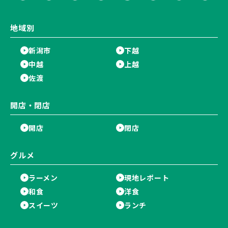
地域別
新潟市
下越
中越
上越
佐渡
開店・閉店
開店
閉店
グルメ
ラーメン
現地レポート
和食
洋食
スイーツ
ランチ