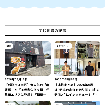
同じ地域の記事
開店
インタビュー
2026年08月10日
2026年08月08日
【新潟市江南区】大人気の「麻
【連載まとめ】2026年6月
婆麺」と「海老寿久担々麺」が
は“新潟の未来を切り拓く4名の
亀田エリアに登場！『麺屋
新潟人”にインタビュー！「学
Aishin愛心』が亀田本町にオー
生起業家」や「料理専門のフォ
プン予定♪
トグラファー」など要チェック