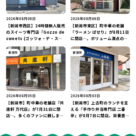
2026年08月08日
2026年08月06日
【新潟市西区】24時間無人販売
【新潟市東区】町中華の老舗
のスイーツ専門店『Gozzo de
『ラーメン ぱせり』が8月11日
sweets (ゴッツォ・デ・スイ
に閉店…。ボリューム満点の名
ーツ) 新潟本店』が8月9日に閉
店が幕を閉じる。
店…。一部商品は姉妹店で販売
新潟市
新潟市
継続！
2026年08月05日
2026年08月03日
【新潟市】町中華の老舗店『共
【新潟市】上古町のランチを支
進軒 万代店』が7月31日に閉
える『手作り弁当専門店 二番
店…。多くのファンに親しまれ
亭』が8月7日に閉店。栄養豊富
た名店が長年の営業に幕。
な「日替わり弁当」が食べ納め
に…。