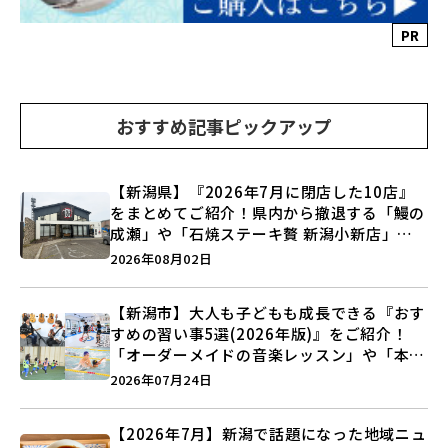
PR
おすすめ記事ピックアップ
【新潟県】『2026年7月に閉店した10店』
をまとめてご紹介！県内から撤退する「鰻の
成瀬」や「石焼ステーキ贅 新潟小新店」が
営業に幕…。
2026年08月02日
【新潟市】大人も子どもも成長できる『おす
すめの習い事5選(2026年版)』をご紹介！
「オーダーメイドの音楽レッスン」や「本格
キックボクシング」で新しい自分を見つけよ
2026年07月24日
う♪
【2026年7月】新潟で話題になった地域ニュ