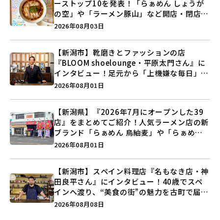
ーストップ10を発表！「らぁめん しょうが
の空」や「ラーメン豚山」など開店・閉店の
注目記事をランキングでご紹介♪
2026年08月03日
【新潟市】靴磨きとファッションの店
『BLOOM shoelounge・平原太門さん』に
インタビュー！足元から「上機嫌な毎日」を
つくる装いの提案とは？
2026年08月01日
【新潟県】『2026年7月にオープンした39
店』をまとめてご紹介！人気ラーメン店の新
ブランド「らぁめん 鳥紬麦」や「らぁめん
しょうがの空」など盛りだくさん♪
2026年08月01日
【新潟市】スペイン料理店『名もなき店・神
田良平さん』にインタビュー！40歳でスペ
インへ渡り、“美食の街”の魅力を古町で届け
る♪
2026年08月08日