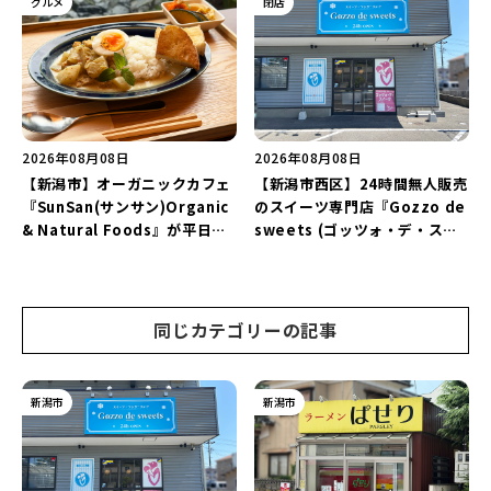
グルメ
閉店
♪
2026年08月08日
2026年08月08日
【新潟市】オーガニックカフェ
【新潟市西区】24時間無人販売
『SunSan(サンサン)Organic
のスイーツ専門店『Gozzo de
& Natural Foods』が平日ラ
sweets (ゴッツォ・デ・スイ
ンチも7月24日からスタート！
ーツ) 新潟本店』が8月9日に閉
「抗酸化☆レモンチキンカレ
店…。一部商品は姉妹店で販売
ー」と「美容と健康を考えたプ
継続！
レートランチ」を実食レポート
同じカテゴリーの記事
♪
新潟市
新潟市