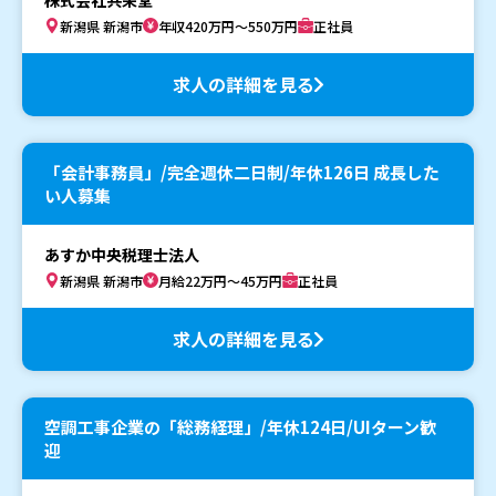
新潟県 新潟市
年収420万円～550万円
正社員
求人の詳細を見る
「会計事務員」/完全週休二日制/年休126日 成長した
い人募集
あすか中央税理士法人
新潟県 新潟市
月給22万円～45万円
正社員
求人の詳細を見る
空調工事企業の「総務経理」/年休124日/UIターン歓
迎