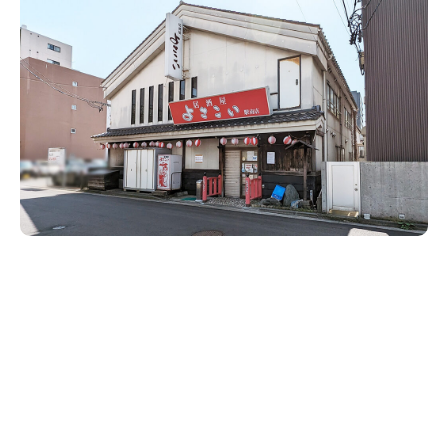
新潟市南区
カフェ
住宅展示場
居酒屋・バー
新潟市江南区
完成見学会
焼肉
学生スポーツ
新潟市秋葉区
パスタ
アルビレックス
新潟市西蒲区
ビルボードプレイスBP
新潟伊勢丹
ピア万代
官公庁・自治体
新潟市 チラシ
長岡・見附 チラシ
村上・関川
パン・ベーカリー
新発田・聖籠
タレカツ・豚カツ
胎内・粟島
デカ盛り・大盛り
リバーサイド千秋
パティオPATIO
上越・妙高・糸魚川 チラシ
注目 チラシ
週末セール
三条・加茂・田上
旨辛・激辛
定食・町定食
五泉・阿賀野・阿賀
海鮮・鮨
燕・弥彦
そば・うどん
火曜セール
オープン・リニューアルセール
長岡・見附
日本酒・新潟清酒
小千谷・十日町・津南
ワイン・クラフトビール
魚沼・南魚沼・湯沢
周年祭・感謝祭セール
年末・初売りセール
柏崎・刈羽・出雲崎
ケーキ・パフェ
ビアガーデン・暑気払い
上越・妙高・糸魚川
忘新年会・歓送迎会