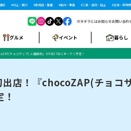
村上・関川
新発田・聖籠
胎内・粟島
三条・加茂・田上
五泉・阿賀野・阿
ガタチラとは
お知らせ
お問い合わ
暮らし
グルメ
イベント
oZAP(チョコザップ) 上越国府』が4月17日にオープン予定！
ショッピングモー
戸建住宅・マンショ
住宅メーカー・工
食品メーカー・県
特集・まとめ記
ル・大型施設
ン・土地
下越
閉店
現地レポート
祭り・伝統行事
インタビュー
中越
和食
趣味・展示会
務店
産品
事
店！『chocoZAP(チョコ
定！
にいがた酒の陣・新
め
トネス・ジム
キャンペーン
閉店まとめ
開店まとめ
観光スポット
新潟市・開店
閉店まとめ
温泉・入浴
新潟市・閉店
人気記事まとめ
ホテル
長岡市・開店
旅館
定食
水
生活サービス
潟酒月
ランチ
リニック
メン・閉店
イオンモール
ラブラ万代・ラブラ2
ビルボードプレイ
新車・中古車・カー用品
旅行・レジャー
家電・携帯電話