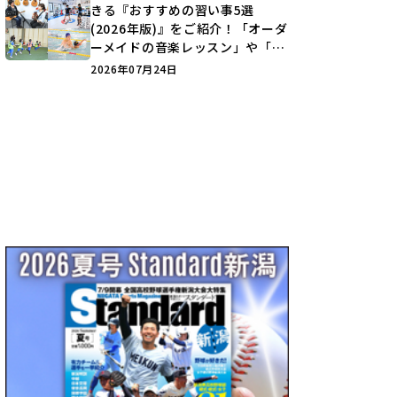
きる『おすすめの習い事5選
(2026年版)』をご紹介！「オーダ
ーメイドの音楽レッスン」や「本
格キックボクシング」で新しい自
2026年07月24日
分を見つけよう♪