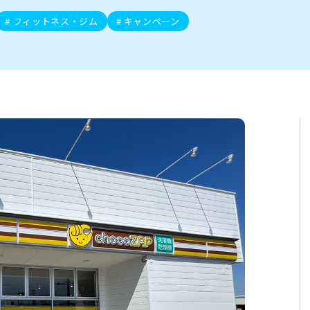
ト
区
大会
新潟市北区
季節・期間限定
入場無料
新潟市南区
住宅展示場
カフェ
新潟市江南区
完成見学会
居酒屋・バー
学生スポーツ
新潟市秋葉区
焼肉
パスタ
ア
新潟市 チラシ
長岡・見附 チラシ
上越・妙高・糸魚川 チラシ
フィットネス・ジム
キャンペーン
茂・田上
・町定食
五泉・阿賀野・阿賀
海鮮・鮨
そば・うどん
燕・弥彦
日本酒・新潟清酒
長岡・見附
小千谷
ワイン
ール
周年祭・感謝祭セール
年末・初売りセール
川
送迎会