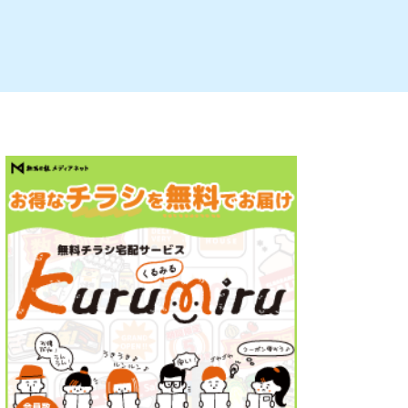
ルビレックス
新潟市西蒲区
パン・ベーカリー
村上・関川
タレカツ・豚カツ
注目 チラシ
週末セール
・十日町・津南
・クラフトビール
魚沼・南魚沼・湯沢
ケーキ・パフェ