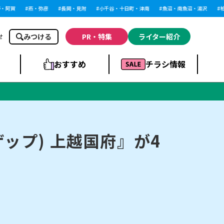
賀
燕・弥彦
長岡・見附
小千谷・十日町・津南
魚沼・南魚沼・湯沢
柏崎
みつける
PR・特集
ライター紹介
せ
おすすめ
チラシ情報
ドラッグストア・ホ
ライブ・コンサー
ームセンター
上越
洋食
ト
ザップ) 上越国府』が4
まとめ
族館
長岡市・閉店
リラクゼーション・整体
ラーメンまとめ
上越市・開店
飲食店まとめ
スBP
新潟伊勢丹
ピア万代
冠婚葬祭
習い事・塾
通販・EC