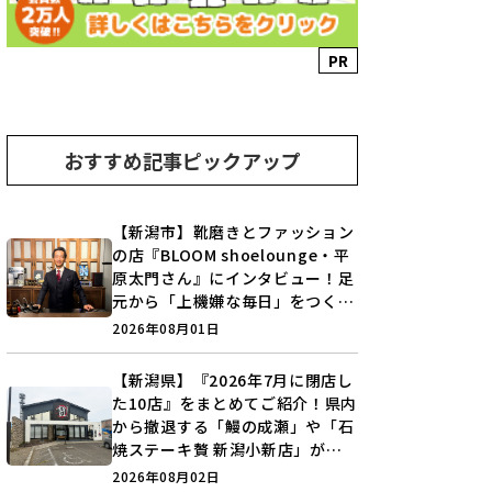
PR
おすすめ記事ピックアップ
【新潟市】靴磨きとファッション
の店『BLOOM shoelounge・平
原太門さん』にインタビュー！足
元から「上機嫌な毎日」をつくる
装いの提案とは？
2026年08月01日
【新潟県】『2026年7月に閉店し
た10店』をまとめてご紹介！県内
から撤退する「鰻の成瀬」や「石
焼ステーキ贅 新潟小新店」が営
業に幕…。
2026年08月02日