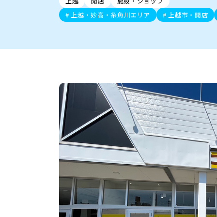
上越
開店
施設・ショップ
新潟市中央区
ご当地グルメ
セミナー・講演会
新潟市東区
食べ歩き
子ども向け
テイクアウ
新潟市西
花火
イベント
求人
官公庁・自治体
上越・妙高・糸魚川エリア
上越市・開店
新発田・聖籠
デカ盛り・大盛り
胎内・粟島
旨辛・激辛
三条・加
定食
火曜セール
オープン・リニューアルセ
柏崎・刈羽・出雲崎
ビアガーデン・暑気払い
上越・妙高・糸魚
忘新年会・歓