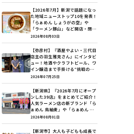
【2026年7月】新潟で話題になっ
た地域ニューストップ10を発表！
「らぁめん しょうがの空」や
「ラーメン豚山」など開店・閉店
の注目記事をランキングでご紹介
2026年08月03日
♪
【弥彦村】『酒屋やよい・三代目
店主の羽生雅克さん』にインタビ
ュー！地酒やクラフトビール、ワ
イン醸造まで手掛ける“挑戦の歴
史”に迫る♪
2026年07月25日
【新潟県】『2026年7月にオープ
ンした39店』をまとめてご紹介！
人気ラーメン店の新ブランド「ら
ぁめん 鳥紬麦」や「らぁめん し
ょうがの空」など盛りだくさん♪
2026年08月01日
【新潟市】大人も子どもも成長で