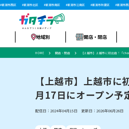
潟市西区
新潟市北区
新潟市南区
新潟市江南区
新潟市秋葉区
新潟市西蒲区
地域別
開店・閉店
HOME
開店・閉店
【上越市】上越市に初出店！『choc
食品スーパー・コ
新潟市
開店
ラーメン
体験・販売
施設・ショップ
特売セール
ンビニ
【上越市】上越市に初出
月17日にオープン予
リニューアル・移転
習い事・塾
セツコママ
アパレル・雑貨
ランキング
休業
新潟人
開店まと
フィッ
ファッション
佐渡
スイーツ
スポーツ
上越市・閉店
スキー場
リユース・買取
ラーメン・開店
病院・ク
ラー
配信日：2024年04月15日 更新日：2026年06月26日
リバーサイド千秋
パティオPATIO
インテリア・雑貨
外食・テイクアウト