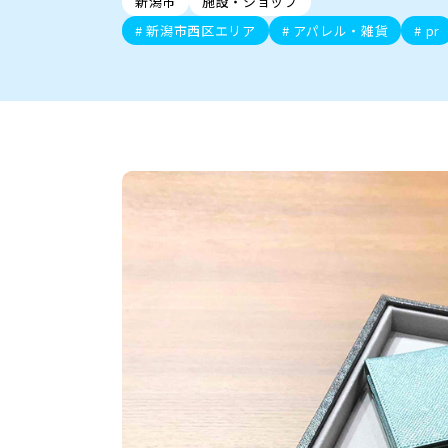
新潟市
施設・ショップ
新潟市中央区
ご当地グルメ
セミナー・講演会
新潟市東区
食べ歩き
子ども向け
テイクアウ
新潟市西
花火
イベント
求人
官公庁・自治体
新潟市西区エリア
アパレル・雑貨
pr
新発田・聖籠
デカ盛り・大盛り
胎内・粟島
旨辛・激辛
三条・加
定食
火曜セール
オープン・リニューアルセ
柏崎・刈羽・出雲崎
ビアガーデン・暑気払い
上越・妙高・糸魚
忘新年会・歓