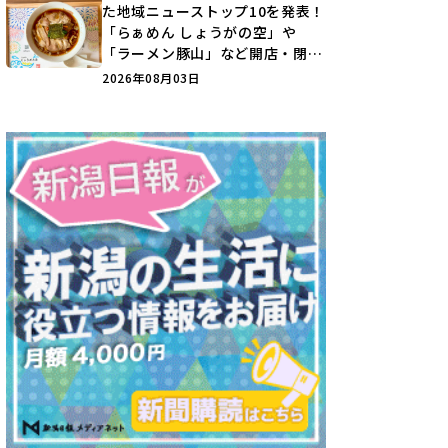
た地域ニューストップ10を発表！
「らぁめん しょうがの空」や
「ラーメン豚山」など開店・閉店
の注目記事をランキングでご紹介
2026年08月03日
♪