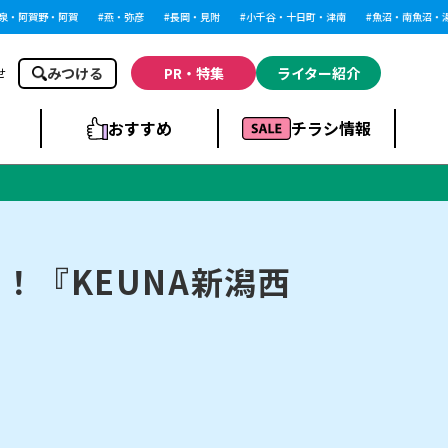
阿賀野・阿賀
燕・弥彦
長岡・見附
小千谷・十日町・津南
魚沼・南魚沼・湯沢
みつける
PR・特集
ライター紹介
せ
おすすめ
チラシ情報
ドラッグストア・ホ
ライブ・コンサー
ームセンター
上越
洋食
ト
！『KEUNA新潟西
まとめ
族館
長岡市・閉店
リラクゼーション・整体
ラーメンまとめ
上越市・開店
飲食店まとめ
スBP
新潟伊勢丹
ピア万代
冠婚葬祭
習い事・塾
通販・EC