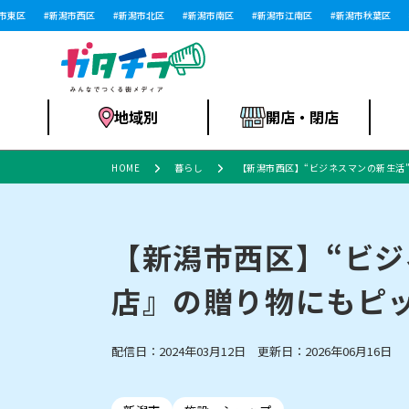
区
新潟市西区
新潟市北区
新潟市南区
新潟市江南区
新潟市秋葉区
新
地域別
開店・閉店
HOME
暮らし
【新潟市西区】“ビジネスマンの新生活
食品スーパー・コ
新潟市
開店
ラーメン
体験・販売
施設・ショップ
特売セール
ンビニ
【新潟市西区】“ビジ
店』の贈り物にもピ
リニューアル・移転
習い事・塾
セツコママ
アパレル・雑貨
ランキング
休業
新潟人
開店まと
フィッ
ファッション
佐渡
スイーツ
スポーツ
上越市・閉店
スキー場
リユース・買取
ラーメン・開店
病院・ク
ラー
配信日：2024年03月12日 更新日：2026年06月16日
リバーサイド千秋
パティオPATIO
インテリア・雑貨
外食・テイクアウト