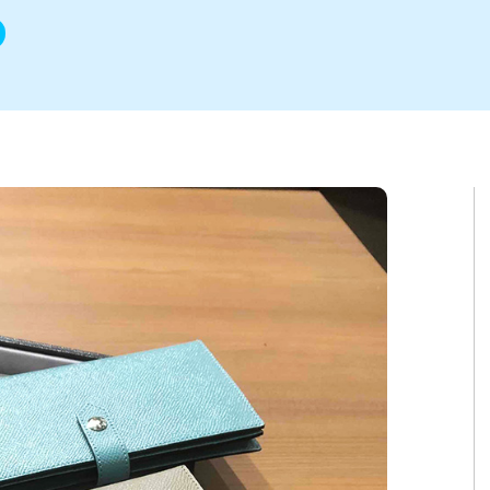
ト
区
大会
新潟市北区
季節・期間限定
入場無料
新潟市南区
住宅展示場
カフェ
新潟市江南区
完成見学会
居酒屋・バー
学生スポーツ
新潟市秋葉区
焼肉
パスタ
ア
新潟市 チラシ
長岡・見附 チラシ
上越・妙高・糸魚川 チラシ
茂・田上
・町定食
五泉・阿賀野・阿賀
海鮮・鮨
そば・うどん
燕・弥彦
日本酒・新潟清酒
長岡・見附
小千谷
ワイン
ール
周年祭・感謝祭セール
年末・初売りセール
川
送迎会