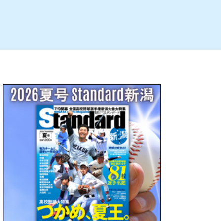
ルビレックス
新潟市西蒲区
パン・ベーカリー
村上・関川
タレカツ・豚カツ
注目 チラシ
週末セール
・十日町・津南
・クラフトビール
魚沼・南魚沼・湯沢
ケーキ・パフェ