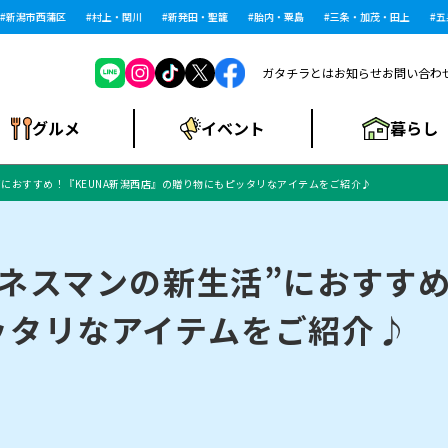
潟市西蒲区
村上・関川
新発田・聖籠
胎内・粟島
三条・加茂・田上
五泉・
ガタチラとは
お知らせ
お問い合わ
暮らし
グルメ
イベント
”におすすめ！『KEUNA新潟西店』の贈り物にもピッタリなアイテムをご紹介♪
ショッピングモー
戸建住宅・マンショ
住宅メーカー・工
食品メーカー・県
特集・まとめ記
ル・大型施設
ン・土地
下越
閉店
現地レポート
祭り・伝統行事
インタビュー
中越
和食
趣味・展示会
務店
産品
事
ネスマンの新生活”におすすめ
ッタリなアイテムをご紹介♪
にいがた酒の陣・新
め
トネス・ジム
キャンペーン
閉店まとめ
開店まとめ
観光スポット
新潟市・開店
閉店まとめ
温泉・入浴
新潟市・閉店
人気記事まとめ
ホテル
長岡市・開店
旅館
定食
水
生活サービス
潟酒月
ランチ
リニック
メン・閉店
イオンモール
ラブラ万代・ラブラ2
ビルボードプレイ
新車・中古車・カー用品
旅行・レジャー
家電・携帯電話