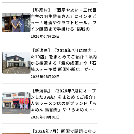
分を見つけよう♪
【弥彦村】『酒屋やよい・三代目
店主の羽生雅克さん』にインタビ
ュー！地酒やクラフトビール、ワ
イン醸造まで手掛ける“挑戦の歴
史”に迫る♪
2026年07月25日
【新潟県】『2026年7月に閉店し
た10店』をまとめてご紹介！県内
から撤退する「鰻の成瀬」や「石
焼ステーキ贅 新潟小新店」が営
業に幕…。
2026年08月02日
【新潟県】『2026年7月にオープ
ンした39店』をまとめてご紹介！
人気ラーメン店の新ブランド「ら
ぁめん 鳥紬麦」や「らぁめん し
ょうがの空」など盛りだくさん♪
2026年08月01日
【2026年7月】新潟で話題になっ