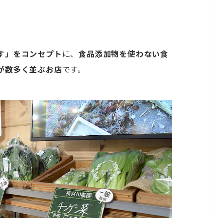
す」をコンセプト
に、
食品添加物を使わない食
が数多く並ぶお店
です。