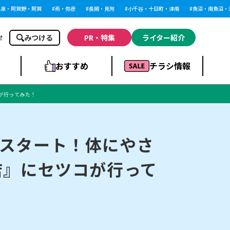
阿賀野・阿賀
燕・弥彦
長岡・見附
小千谷・十日町・津南
魚沼・南魚沼・湯沢
みつける
PR・特集
ライター紹介
せ
おすすめ
チラシ情報
が行ってみた！
ドラッグストア・ホ
ライブ・コンサー
ームセンター
上越
洋食
ト
スタート！体にやさ
店』にセツコが行って
まとめ
族館
長岡市・閉店
リラクゼーション・整体
ラーメンまとめ
上越市・開店
飲食店まとめ
スBP
新潟伊勢丹
ピア万代
冠婚葬祭
習い事・塾
通販・EC