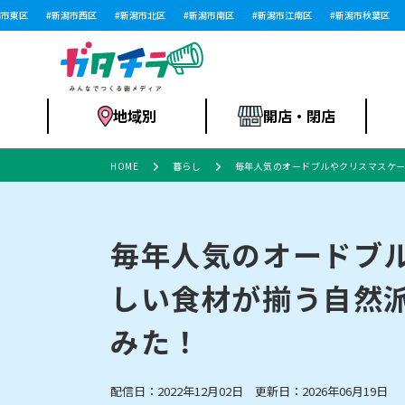
区
新潟市西区
新潟市北区
新潟市南区
新潟市江南区
新潟市秋葉区
新
地域別
開店・閉店
HOME
暮らし
毎年人気のオードブルやクリスマスケー
食品スーパー・コ
新潟市
開店
ラーメン
体験・販売
施設・ショップ
特売セール
ンビニ
毎年人気のオードブ
しい食材が揃う自然
リニューアル・移転
習い事・塾
セツコママ
アパレル・雑貨
ランキング
休業
新潟人
開店まと
フィッ
ファッション
佐渡
スイーツ
スポーツ
みた！
上越市・閉店
スキー場
リユース・買取
ラーメン・開店
病院・ク
ラー
リバーサイド千秋
パティオPATIO
配信日：2022年12月02日 更新日：2026年06月19日
インテリア・雑貨
外食・テイクアウト