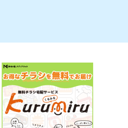
ルビレックス
新潟市西蒲区
パン・ベーカリー
村上・関川
タレカツ・豚カツ
注目 チラシ
週末セール
・十日町・津南
・クラフトビール
魚沼・南魚沼・湯沢
ケーキ・パフェ