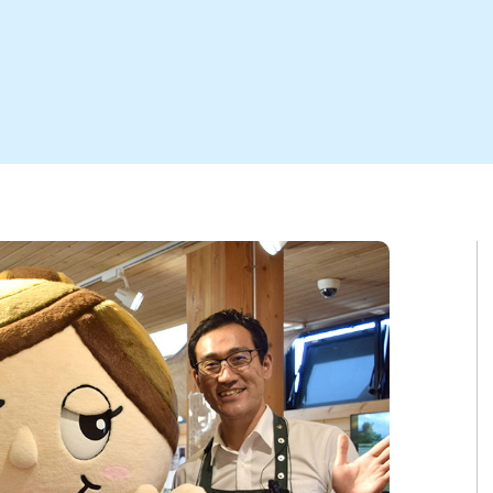
ト
区
大会
新潟市北区
季節・期間限定
入場無料
新潟市南区
住宅展示場
カフェ
新潟市江南区
完成見学会
居酒屋・バー
学生スポーツ
新潟市秋葉区
焼肉
パスタ
ア
新潟市 チラシ
長岡・見附 チラシ
上越・妙高・糸魚川 チラシ
茂・田上
・町定食
五泉・阿賀野・阿賀
海鮮・鮨
そば・うどん
燕・弥彦
日本酒・新潟清酒
長岡・見附
小千谷
ワイン
ール
周年祭・感謝祭セール
年末・初売りセール
川
送迎会