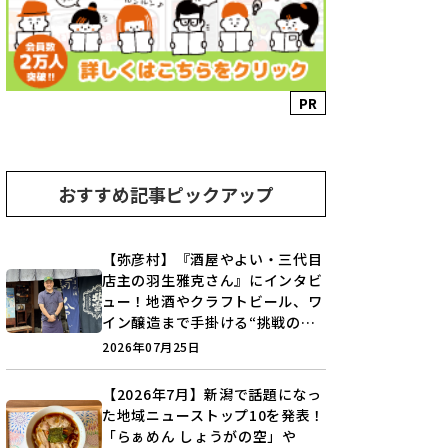
PR
おすすめ記事ピックアップ
【弥彦村】『酒屋やよい・三代目
店主の羽生雅克さん』にインタビ
ュー！地酒やクラフトビール、ワ
イン醸造まで手掛ける“挑戦の歴
史”に迫る♪
2026年07月25日
【2026年7月】新潟で話題になっ
た地域ニューストップ10を発表！
「らぁめん しょうがの空」や