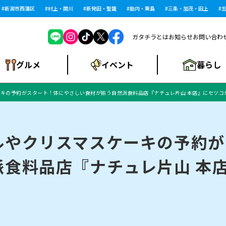
潟市西蒲区
村上・関川
新発田・聖籠
胎内・粟島
三条・加茂・田上
五泉・
ガタチラとは
お知らせ
お問い合わ
暮らし
グルメ
イベント
キの予約がスタート！体にやさしい食材が揃う自然派食料品店『ナチュレ片山 本店』にセツコ
ショッピングモー
戸建住宅・マンショ
住宅メーカー・工
食品メーカー・県
特集・まとめ記
ル・大型施設
ン・土地
下越
閉店
現地レポート
祭り・伝統行事
インタビュー
中越
和食
趣味・展示会
務店
産品
事
ルやクリスマスケーキの予約が
派食料品店『ナチュレ片山 本
にいがた酒の陣・新
め
トネス・ジム
キャンペーン
閉店まとめ
開店まとめ
観光スポット
新潟市・開店
閉店まとめ
温泉・入浴
新潟市・閉店
人気記事まとめ
ホテル
長岡市・開店
旅館
定食
水
生活サービス
潟酒月
ランチ
リニック
メン・閉店
イオンモール
ラブラ万代・ラブラ2
ビルボードプレイ
新車・中古車・カー用品
旅行・レジャー
家電・携帯電話