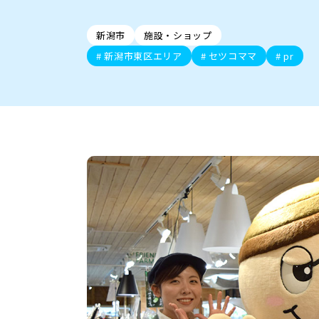
新潟市中央区
ご当地グルメ
セミナー・講演会
新潟市東区
食べ歩き
子ども向け
テイクアウ
新潟市西
花火
イベント
求人
官公庁・自治体
新発田・聖籠
デカ盛り・大盛り
胎内・粟島
旨辛・激辛
三条・加
定食
火曜セール
オープン・リニューアルセ
新潟市
施設・ショップ
柏崎・刈羽・出雲崎
ビアガーデン・暑気払い
上越・妙高・糸魚
忘新年会・歓
新潟市東区エリア
セツコママ
pr