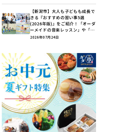
【新潟市】大人も子どもも成長で
きる『おすすめの習い事5選
(2026年版)』をご紹介！「オーダ
ーメイドの音楽レッスン」や「本
格キックボクシング」で新しい自
2026年07月24日
分を見つけよう♪