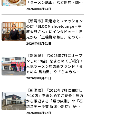
「ラーメン豚山」など開店・閉店
の注目記事をランキングでご紹介
2026年08月03日
♪
【新潟市】靴磨きとファッション
の店『BLOOM shoelounge・平
原太門さん』にインタビュー！足
元から「上機嫌な毎日」をつくる
装いの提案とは？
2026年08月01日
【新潟県】『2026年7月にオープ
ンした39店』をまとめてご紹介！
人気ラーメン店の新ブランド「ら
ぁめん 鳥紬麦」や「らぁめん し
ょうがの空」など盛りだくさん♪
2026年08月01日
【新潟県】『2026年7月に閉店し
た10店』をまとめてご紹介！県内
から撤退する「鰻の成瀬」や「石
焼ステーキ贅 新潟小新店」が営
業に幕…。
2026年08月02日