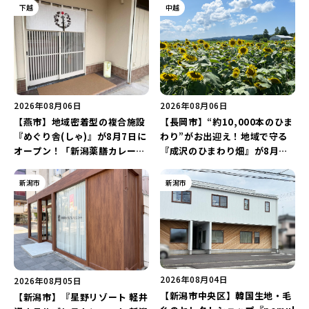
下越
中越
2026年08月06日
2026年08月06日
【燕市】地域密着型の複合施設
【長岡市】“約10,000本のひま
『めぐり舎(しゃ)』が8月7日に
わり”がお出迎え！地域で守る
オープン！「新潟薬膳カレー
『成沢のひまわり畑』が8月中
Ricca」のレシピを受け継いだ
旬まで見頃♪夏休みは長岡の魅
メニューや漆喰アートを楽しも
力を満喫しよう！
新潟市
新潟市
う♪
2026年08月04日
2026年08月05日
【新潟市中央区】韓国生地・毛
【新潟市】『星野リゾート 軽井