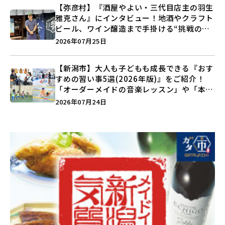
【弥彦村】『酒屋やよい・三代目店主の羽生
雅克さん』にインタビュー！地酒やクラフト
ビール、ワイン醸造まで手掛ける“挑戦の歴
史”に迫る♪
2026年07月25日
【新潟市】大人も子どもも成長できる『おす
すめの習い事5選(2026年版)』をご紹介！
「オーダーメイドの音楽レッスン」や「本格
キックボクシング」で新しい自分を見つけよ
2026年07月24日
う♪