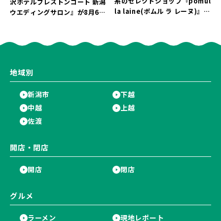
糸のセレクトショップ『pomul
沢ホテルブレストンコート 新潟
la laine(ポムル ラ レーヌ)』が
ウエディングサロン』が8月6日
8月5日にオープン！3,000円以
にオープン！軽井沢ウエディン
上購入の方にノベルティをプレ
グを万代で相談しよう♪
ゼント♪
地域別
新潟市
下越
中越
上越
佐渡
開店・閉店
開店
閉店
グルメ
ラーメン
現地レポート