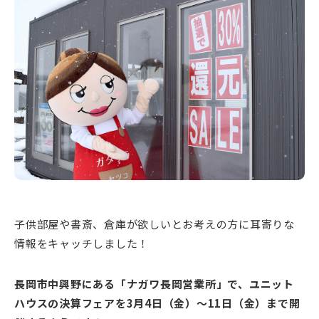
新潟市南区
カフェ
住宅展示場
居酒屋・バー
新潟市江南区
完成見学会
焼肉
学生スポーツ
新潟市秋葉区
パスタ
アルビレックス
新潟市西蒲区
ビルボードプレイスBP
新潟伊勢丹
ピア万代
官公庁・自治体
新潟市 チラシ
長岡・見附 チラシ
村上・関川
パン・ベーカリー
新発田・聖籠
タレカツ・豚カツ
胎内・粟島
デカ盛り・大盛り
リバーサイド千秋
パティオPATIO
上越・妙高・糸魚川 チラシ
注目 チラシ
週末セール
三条・加茂・田上
旨辛・激辛
定食・町定食
五泉・阿賀野・阿賀
海鮮・鮨
燕・弥彦
そば・うどん
火曜セール
オープン・リニューアルセール
長岡・見附
日本酒・新潟清酒
小千谷・十日町・津南
ワイン・クラフトビール
魚沼・南魚沼・湯沢
周年祭・感謝祭セール
年末・初売りセール
柏崎・刈羽・出雲崎
ケーキ・パフェ
ビアガーデン・暑気払い
上越・妙高・糸魚川
忘新年会・歓送迎会
子供部屋や書斎、倉庫が欲しいとお考えの方に耳寄りな
情報をキャッチしました！
長岡市中興野にある「ナガワ長岡営業所」で、ユニット
ハウスの決算フェアを3月4日（金）～11日（金）まで開