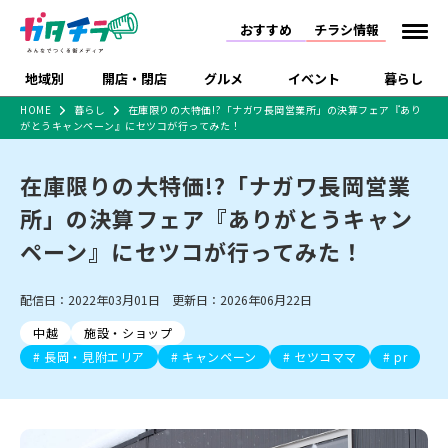
おすすめ
チラシ情報
地域別
開店・閉店
グルメ
イベント
暮らし
HOME
暮らし
在庫限りの大特価!?「ナガワ長岡営業所」の決算フェア『あり
がとうキャンペーン』にセツコが行ってみた！
食品スーパー・コンビ
戸建住宅・マンショ
特売セール
インタビュー
ニ
ン・土地
住宅メーカー・工務
在庫限りの大特価!?「ナガワ長岡営業
新潟市
開店
ラーメン
体験・販売
施設・ショップ
下越
閉店
現地レポート
祭り・伝統行事
店
所」の決算フェア『ありがとうキャン
ショッピングモール・
ドラッグストア・ホーム
特集・まとめ記事
大型施設
センター
ペーン』にセツコが行ってみた！
食品メーカー・県産
リニューアル・移転
休業
開店まとめ
閉店まとめ
中越
和食
趣味・展示会
上越
洋食
ライブ・コンサート
品
新潟市・開店
新潟市・閉店
長岡市・開店
配信日：2022年03月01日 更新日：2026年06月22日
セツコママ
ランキング
新潟人
キャンペーン
ファッション
生活サービス
長岡市・閉店
上越市・開店
上越市・閉店
開店まとめ
閉店まとめ
人気記事まとめ
定食まとめ
中越
施設・ショップ
にいがた酒の陣・新潟
習い事・塾
アパレル・雑貨
フィットネス・ジム
佐渡
スイーツ
スポーツ
ランチ
ラーメン・開店
ラーメン・閉店
酒月
長岡・見附エリア
キャンペーン
セツコママ
pr
ラーメンまとめ
飲食店まとめ
観光スポット
温泉・入浴
ホテル
旅館
水族館
インテリア・雑貨
外食・テイクアウト
リラクゼーション・整体
スキー場
リユース・買取
新車・中古車・カー用品
旅行・レジャー
家電・携帯電話
新潟市中央区
ご当地グルメ
セミナー・講演会
新潟市東区
食べ歩き
子ども向け
テイクアウト
新潟市西区
花火大会
新潟市北区
季節・期間限定
入場無料
病院・クリニック
イオンモール
ラブラ万代・ラブラ2
冠婚葬祭
習い事・塾
通販・EC
イベント
求人