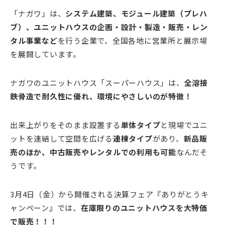
「ナガワ」は、
システム建築、モジュール建築（プレハ
ブ）、ユニットハウスの企画・設計・製造・販売・レン
タル事業など
を行う企業で、全国各地に営業所と展示場
を展開しています。
ナガワのユニットハウス「スーパーハウス」は、
全溶接
鉄骨造で耐久性に優れ、環境にやさしいのが特徴！
出来上がりをそのまま設置する
単体タイプ
と現場でユニ
ットを連結して空間を広げる
連棟タイプ
があり、
新品販
売のほか、中古販売やレンタルでの利用も可能
なんだそ
うです。
3月4日（金）から開催される決算フェア『ありがとうキ
ャンペーン』では、
在庫限りのユニットハウスを大特価
で販売！！！