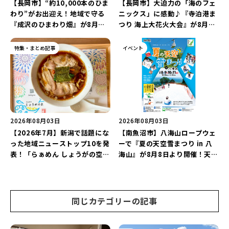
【長岡市】“約10,000本のひま
【長岡市】大迫力の「海のフェ
わり”がお出迎え！地域で守る
ニックス」に感動♪『寺泊港ま
『成沢のひまわり畑』が8月中
つり 海上大花火大会』が8月7
旬まで見頃♪夏休みは長岡の魅
日に開催！海と夜空を彩る“約
力を満喫しよう！
5,000発の花火”を楽しもう♪
特集・まとめ記事
イベント
2026年08月03日
2026年08月03日
【2026年7月】新潟で話題にな
【南魚沼市】八海山ロープウェ
った地域ニューストップ10を発
ーで『夏の天空雪まつり in 八
表！「らぁめん しょうがの空」
海山』が8月8日より開催！天然
や「ラーメン豚山」など開店・
雪を使った「そり遊びゲレン
閉店の注目記事をランキングで
デ」が登場♪
ご紹介♪
同じカテゴリーの記事