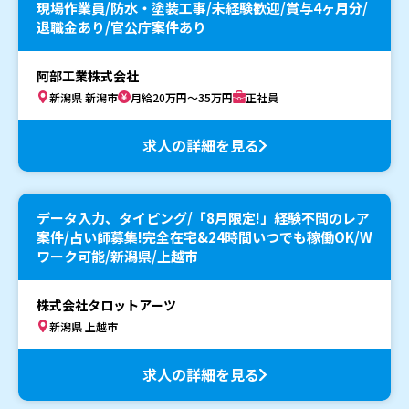
現場作業員/防水・塗装工事/未経験歓迎/賞与4ヶ月分/
退職金あり/官公庁案件あり
阿部工業株式会社
新潟県 新潟市
月給20万円～35万円
正社員
求人の詳細を見る
データ入力、タイピング/「8月限定!」経験不問のレア
案件/占い師募集!完全在宅&24時間いつでも稼働OK/W
ワーク可能/新潟県/上越市
株式会社タロットアーツ
新潟県 上越市
求人の詳細を見る