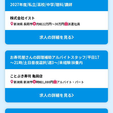
2027年度/私立/高校/中学/理科/講師
株式会社イスト
新潟県 長岡市
月給22万円～30万円
派遣社員
求人の詳細を見る
お寿司屋さんの調理補助アルバイトスタッフ/平日17
～21時/土日昼夜選択/週3～/未経験 扶養内
ことぶき寿司 亀田店
新潟県 新潟市
時給1,080円
アルバイト・パート
求人の詳細を見る