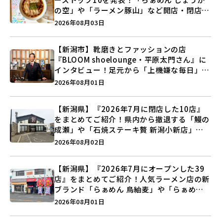
の空」や「ラーメン豚山」など開店・閉店の
注目記事をランキングでご紹介♪
2026年08月03日
【新潟市】靴磨きとファッションの店
『BLOOM shoelounge・平原太門さん』に
インタビュー！足元から「上機嫌な毎日」を
つくる装いの提案とは？
2026年08月01日
【新潟県】『2026年7月に閉店した10店』
をまとめてご紹介！県内から撤退する「鰻の
成瀬」や「石焼ステーキ贅 新潟小新店」が
営業に幕…。
2026年08月02日
【新潟県】『2026年7月にオープンした39
店』をまとめてご紹介！人気ラーメン店の新
ブランド「らぁめん 鳥紬麦」や「らぁめん
しょうがの空」など盛りだくさん♪
2026年08月01日