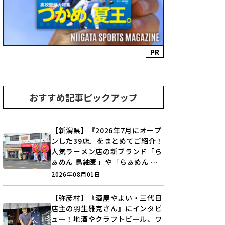
PR
おすすめ記事ピックアップ
【新潟県】『2026年7月にオープ
ンした39店』をまとめてご紹介！
人気ラーメン店の新ブランド「ら
ぁめん 鳥紬麦」や「らぁめん し
ょうがの空」など盛りだくさん♪
2026年08月01日
【弥彦村】『酒屋やよい・三代目
店主の羽生雅克さん』にインタビ
ュー！地酒やクラフトビール、ワ