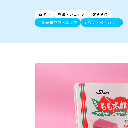
新潟市中央区
ご当地グルメ
セミナー・講演会
新潟市東区
食べ歩き
子ども向け
テイクアウ
新潟市西
花火
イベント
求人
官公庁・自治体
新発田・聖籠
デカ盛り・大盛り
胎内・粟島
旨辛・激辛
三条・加
定食
火曜セール
オープン・リニューアルセ
新潟市
施設・ショップ
おすすめ
柏崎・刈羽・出雲崎
ビアガーデン・暑気払い
上越・妙高・糸魚
忘新年会・歓
新潟市中央区エリア
パン・ベーカリー