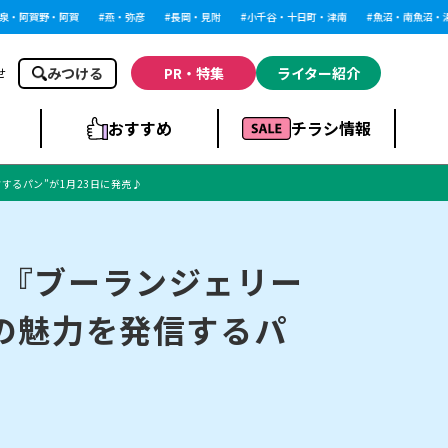
阿賀野・阿賀
燕・弥彦
長岡・見附
小千谷・十日町・津南
魚沼・南魚沼・湯沢
みつける
PR・特集
ライター紹介
せ
おすすめ
チラシ情報
するパン”が1月23日に発売♪
ドラッグストア・ホ
ライブ・コンサー
ームセンター
上越
洋食
ト
？『ブーランジェリー
の魅力を発信するパ
まとめ
族館
長岡市・閉店
リラクゼーション・整体
ラーメンまとめ
上越市・開店
飲食店まとめ
スBP
新潟伊勢丹
ピア万代
冠婚葬祭
習い事・塾
通販・EC