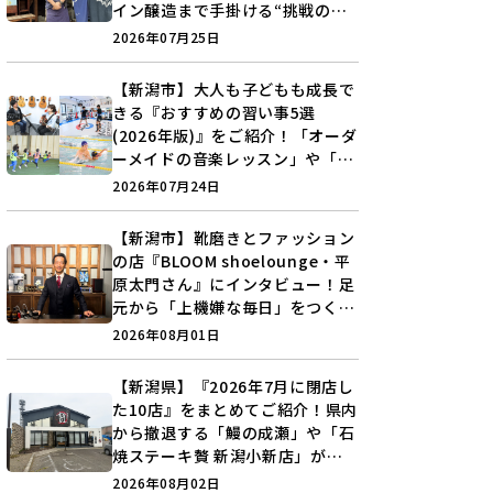
イン醸造まで手掛ける“挑戦の歴
史”に迫る♪
2026年07月25日
【新潟市】大人も子どもも成長で
きる『おすすめの習い事5選
(2026年版)』をご紹介！「オーダ
ーメイドの音楽レッスン」や「本
格キックボクシング」で新しい自
2026年07月24日
分を見つけよう♪
【新潟市】靴磨きとファッション
の店『BLOOM shoelounge・平
原太門さん』にインタビュー！足
元から「上機嫌な毎日」をつくる
装いの提案とは？
2026年08月01日
【新潟県】『2026年7月に閉店し
た10店』をまとめてご紹介！県内
から撤退する「鰻の成瀬」や「石
焼ステーキ贅 新潟小新店」が営
業に幕…。
2026年08月02日