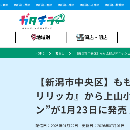
区
新潟市西区
新潟市北区
新潟市南区
新潟市江南区
新潟市秋葉区
新
地域別
開店・閉店
HOME
暮らし
【新潟市中央区】もも太郎がデニッシュ
食品スーパー・コ
新潟市
開店
ラーメン
体験・販売
施設・ショップ
特売セール
ンビニ
【新潟市中央区】も
リリッカ』から上山
リニューアル・移転
習い事・塾
セツコママ
アパレル・雑貨
ランキング
休業
新潟人
開店まと
フィッ
ファッション
佐渡
スイーツ
スポーツ
ン”が1月23日に発売
上越市・閉店
スキー場
リユース・買取
ラーメン・開店
病院・ク
ラー
リバーサイド千秋
パティオPATIO
配信日：2025年01月22日 更新日：2026年07月01日
インテリア・雑貨
外食・テイクアウト