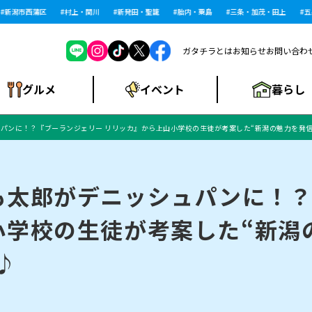
潟市西蒲区
村上・関川
新発田・聖籠
胎内・粟島
三条・加茂・田上
五泉・
ガタチラとは
お知らせ
お問い合わ
暮らし
グルメ
イベント
パンに！？『ブーランジェリー リリッカ』から上山小学校の生徒が考案した“新潟の魅力を発信
ショッピングモー
戸建住宅・マンショ
住宅メーカー・工
食品メーカー・県
特集・まとめ記
ル・大型施設
ン・土地
下越
閉店
現地レポート
祭り・伝統行事
インタビュー
中越
和食
趣味・展示会
務店
産品
事
も太郎がデニッシュパンに！
小学校の生徒が考案した“新潟
にいがた酒の陣・新
め
トネス・ジム
キャンペーン
閉店まとめ
開店まとめ
観光スポット
新潟市・開店
閉店まとめ
温泉・入浴
新潟市・閉店
人気記事まとめ
ホテル
長岡市・開店
旅館
定食
水
生活サービス
潟酒月
ランチ
♪
リニック
メン・閉店
イオンモール
ラブラ万代・ラブラ2
ビルボードプレイ
新車・中古車・カー用品
旅行・レジャー
家電・携帯電話