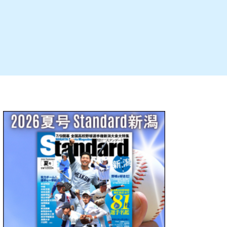
ルビレックス
新潟市西蒲区
パン・ベーカリー
村上・関川
タレカツ・豚カツ
注目 チラシ
週末セール
・十日町・津南
・クラフトビール
魚沼・南魚沼・湯沢
ケーキ・パフェ