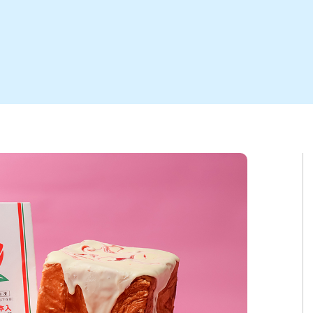
ト
区
大会
新潟市北区
季節・期間限定
入場無料
新潟市南区
住宅展示場
カフェ
新潟市江南区
完成見学会
居酒屋・バー
学生スポーツ
新潟市秋葉区
焼肉
パスタ
ア
新潟市 チラシ
長岡・見附 チラシ
上越・妙高・糸魚川 チラシ
茂・田上
・町定食
五泉・阿賀野・阿賀
海鮮・鮨
そば・うどん
燕・弥彦
日本酒・新潟清酒
長岡・見附
小千谷
ワイン
ール
周年祭・感謝祭セール
年末・初売りセール
川
送迎会