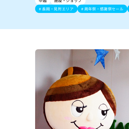
中越
施設・ショップ
新潟市中央区
ご当地グルメ
セミナー・講演会
新潟市東区
食べ歩き
子ども向け
テイクアウ
新潟市西
花火
イベント
求人
官公庁・自治体
長岡・見附エリア
周年祭・感謝祭セール
新発田・聖籠
デカ盛り・大盛り
胎内・粟島
旨辛・激辛
三条・加
定食
火曜セール
オープン・リニューアルセ
柏崎・刈羽・出雲崎
ビアガーデン・暑気払い
上越・妙高・糸魚
忘新年会・歓