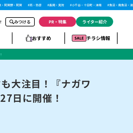
賀野・阿賀
燕・弥彦
長岡・見附
小千谷・十日町・津南
魚沼・南魚沼・湯沢
みつける
PR・特集
ライター紹介
せ
おすすめ
チラシ情報
！
ドラッグストア・ホ
ライブ・コンサー
ームセンター
上越
洋食
ト
マも大注目！『ナガワ
27日に開催！
まとめ
族館
長岡市・閉店
リラクゼーション・整体
ラーメンまとめ
上越市・開店
飲食店まとめ
スBP
新潟伊勢丹
ピア万代
冠婚葬祭
習い事・塾
通販・EC