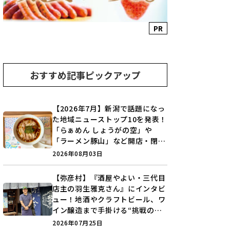
PR
おすすめ記事ピックアップ
【2026年7月】新潟で話題になっ
た地域ニューストップ10を発表！
「らぁめん しょうがの空」や
「ラーメン豚山」など開店・閉店
の注目記事をランキングでご紹介
2026年08月03日
♪
【弥彦村】『酒屋やよい・三代目
店主の羽生雅克さん』にインタビ
ュー！地酒やクラフトビール、ワ
イン醸造まで手掛ける“挑戦の歴
史”に迫る♪
2026年07月25日