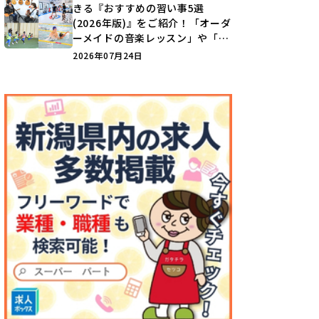
きる『おすすめの習い事5選
(2026年版)』をご紹介！「オーダ
ーメイドの音楽レッスン」や「本
格キックボクシング」で新しい自
2026年07月24日
分を見つけよう♪