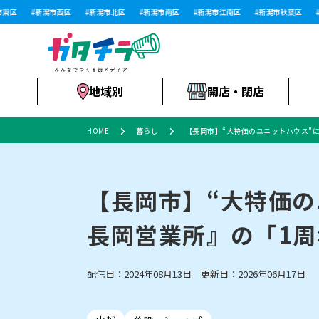
新潟市西区
新潟市北区
新潟市南区
新潟市江南区
新潟市秋葉区
新潟
地域別
開店・閉店
HOME
暮らし
【長岡市】“大特価のユニットハウス”に
食品スーパー・コ
新潟市
開店
ラーメン
体験・販売
施設・ショップ
特売セール
ンビニ
【長岡市】“大特価
長岡営業所』の「1周
リニューアル・移転
習い事・塾
セツコママ
アパレル・雑貨
ランキング
休業
新潟人
開店まと
フィッ
ファッション
佐渡
スイーツ
スポーツ
上越市・閉店
スキー場
リユース・買取
ラーメン・開店
病院・ク
ラー
配信日：2024年08月13日 更新日：2026年06月17日
リバーサイド千秋
パティオPATIO
インテリア・雑貨
外食・テイクアウト