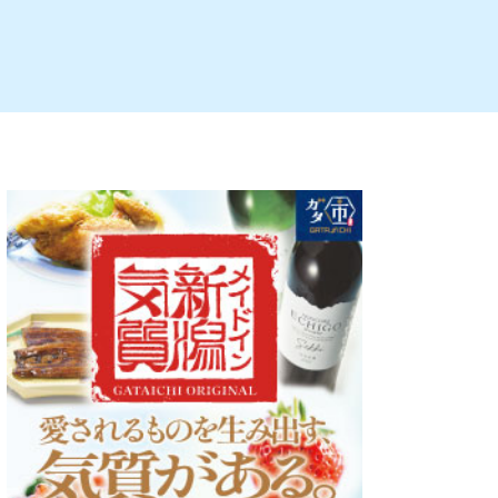
ルビレックス
新潟市西蒲区
パン・ベーカリー
村上・関川
タレカツ・豚カツ
注目 チラシ
週末セール
・十日町・津南
・クラフトビール
魚沼・南魚沼・湯沢
ケーキ・パフェ