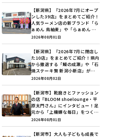
【新潟県】『2026年7月にオープ
ンした39店』をまとめてご紹介！
人気ラーメン店の新ブランド「ら
ぁめん 鳥紬麦」や「らぁめん し
ょうがの空」など盛りだくさん♪
2026年08月01日
【新潟県】『2026年7月に閉店し
た10店』をまとめてご紹介！県内
から撤退する「鰻の成瀬」や「石
焼ステーキ贅 新潟小新店」が営
業に幕…。
2026年08月02日
【新潟市】靴磨きとファッション
の店『BLOOM shoelounge・平
原太門さん』にインタビュー！足
元から「上機嫌な毎日」をつくる
装いの提案とは？
2026年08月01日
【新潟市】大人も子どもも成長で