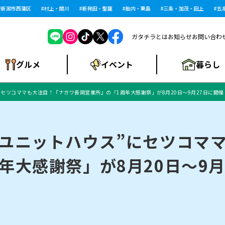
市西蒲区
村上・関川
新発田・聖籠
胎内・粟島
三条・加茂・田上
五泉・阿
ガタチラとは
お知らせ
お問い合わ
暮らし
グルメ
イベント
セツコママも大注目！『ナガワ長岡営業所』の「1周年大感謝祭」が8月20日～9月27日に開催
ショッピングモー
戸建住宅・マンショ
住宅メーカー・工
食品メーカー・県
特集・まとめ記
ル・大型施設
ン・土地
下越
閉店
現地レポート
祭り・伝統行事
インタビュー
中越
和食
趣味・展示会
務店
産品
事
のユニットハウス”にセツコマ
年大感謝祭」が8月20日～9月
にいがた酒の陣・新
め
トネス・ジム
キャンペーン
閉店まとめ
開店まとめ
観光スポット
新潟市・開店
閉店まとめ
温泉・入浴
新潟市・閉店
人気記事まとめ
ホテル
長岡市・開店
旅館
定食
水
生活サービス
潟酒月
ランチ
リニック
メン・閉店
イオンモール
ラブラ万代・ラブラ2
ビルボードプレイ
新車・中古車・カー用品
旅行・レジャー
家電・携帯電話