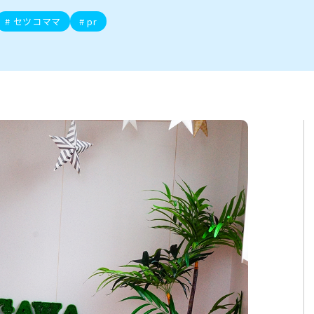
ト
区
大会
新潟市北区
季節・期間限定
入場無料
新潟市南区
住宅展示場
カフェ
新潟市江南区
完成見学会
居酒屋・バー
学生スポーツ
新潟市秋葉区
焼肉
パスタ
ア
新潟市 チラシ
長岡・見附 チラシ
上越・妙高・糸魚川 チラシ
セツコママ
pr
茂・田上
・町定食
五泉・阿賀野・阿賀
海鮮・鮨
そば・うどん
燕・弥彦
日本酒・新潟清酒
長岡・見附
小千谷
ワイン
ール
周年祭・感謝祭セール
年末・初売りセール
川
送迎会