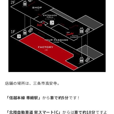
店舗の場所は、三条市高安寺。
「信越本線 帯織駅」
から
車で約5分
です！
「北陸自動車道 栄スマートIC」
からは
車で約10分
ですよ