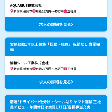
AQUARIUS株式会社
新潟県 長岡市
月給26万円～45万円
正社員
求人の詳細を見る
実務経験1年以上募集「総務・経理」 転勤なし 食堂完
備
協和シール工業株式会社
新潟県 新潟市
月給20万円～25万円
正社員
求人の詳細を見る
配達/ドライバー/仕分け・シール貼り ヤマト運輸 正社
員デビュー 年間休日は実質133日/各種手当充実