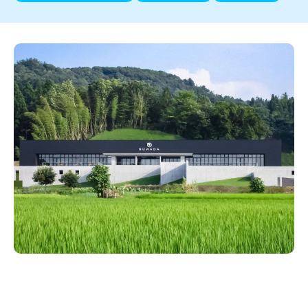
新潟市南区
カフェ
住宅展示場
居酒屋・バー
新潟市江南区
完成見学会
焼肉
学生スポーツ
新潟市秋葉区
パスタ
アルビレックス
新潟市西蒲区
ビルボードプレイスBP
新潟伊勢丹
ピア万代
官公庁・自治体
新潟市 チラシ
長岡・見附 チラシ
村上・関川
パン・ベーカリー
新発田・聖籠
タレカツ・豚カツ
胎内・粟島
デカ盛り・大盛り
リバーサイド千秋
パティオPATIO
上越・妙高・糸魚川 チラシ
注目 チラシ
週末セール
三条・加茂・田上
旨辛・激辛
定食・町定食
五泉・阿賀野・阿賀
海鮮・鮨
燕・弥彦
そば・うどん
火曜セール
オープン・リニューアルセール
長岡・見附
日本酒・新潟清酒
小千谷・十日町・津南
ワイン・クラフトビール
魚沼・南魚沼・湯沢
周年祭・感謝祭セール
年末・初売りセール
柏崎・刈羽・出雲崎
ケーキ・パフェ
ビアガーデン・暑気払い
上越・妙高・糸魚川
忘新年会・歓送迎会