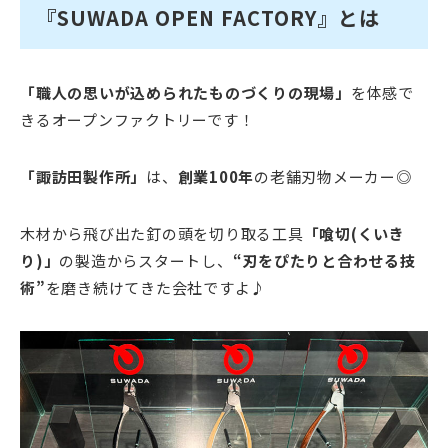
『SUWADA OPEN FACTORY』とは
「職人の思いが込められたものづくりの現場」
を体感で
きるオープンファクトリーです！
「諏訪田製作所」
は、
創業100年
の老舗刃物メーカー◎
木材から飛び出た釘の頭を切り取る工具
「喰切(くいき
り)」
の製造からスタートし、
“刃をぴたりと合わせる技
術”
を磨き続けてきた会社ですよ♪