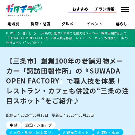
おすすめ
チラシ情報
地域別
開店・閉店
グルメ
イベント
暮らし
HOME
暮らし
【三条市】創業100年の老舗刃物メーカー「諏訪田製作所」の
『SUWADA OPEN FACTORY』で職人技を体感！レストラン・カフェも併設の“三条の
食品スーパー・コンビ
戸建住宅・マンショ
特売セール
インタビュー
注目スポット”をご紹介♪
ニ
ン・土地
住宅メーカー・工務
新潟市
開店
ラーメン
体験・販売
施設・ショップ
下越
閉店
現地レポート
祭り・伝統行事
店
【三条市】創業100年の老舗刃物メー
ショッピングモール・
ドラッグストア・ホーム
特集・まとめ記事
カー「諏訪田製作所」の『SUWADA
大型施設
センター
食品メーカー・県産
OPEN FACTORY』で職人技を体感！
リニューアル・移転
休業
開店まとめ
閉店まとめ
中越
和食
趣味・展示会
上越
洋食
ライブ・コンサート
品
新潟市・開店
新潟市・閉店
長岡市・開店
レストラン・カフェも併設の“三条の注
セツコママ
ランキング
新潟人
キャンペーン
ファッション
生活サービス
長岡市・閉店
上越市・開店
上越市・閉店
目スポット”をご紹介♪
開店まとめ
閉店まとめ
人気記事まとめ
定食まとめ
にいがた酒の陣・新潟
習い事・塾
アパレル・雑貨
フィットネス・ジム
佐渡
スイーツ
スポーツ
ランチ
ラーメン・開店
ラーメン・閉店
酒月
ラーメンまとめ
飲食店まとめ
観光スポット
温泉・入浴
ホテル
旅館
水族館
配信日：2026年05月13日 更新日：2026年05月15日
インテリア・雑貨
外食・テイクアウト
リラクゼーション・整体
スキー場
リユース・買取
新車・中古車・カー用品
旅行・レジャー
家電・携帯電話
中越
施設・ショップ
新潟市中央区
ご当地グルメ
セミナー・講演会
新潟市東区
食べ歩き
子ども向け
テイクアウト
新潟市西区
花火大会
新潟市北区
季節・期間限定
入場無料
病院・クリニック
イオンモール
ラブラ万代・ラブラ2
三条・加茂・田上エリア
観光スポット
体験・販売
冠婚葬祭
習い事・塾
通販・EC
イベント
求人