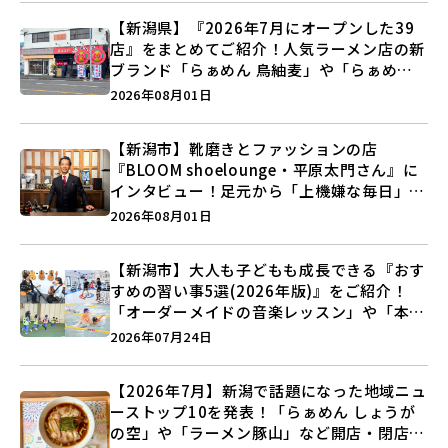
【新潟県】『2026年7月にオープンした39
店』をまとめてご紹介！人気ラーメン店の新
ブランド「らぁめん 鳥紬麦」や「らぁめん
しょうがの空」など盛りだくさん♪
2026年08月01日
【新潟市】靴磨きとファッションの店
『BLOOM shoelounge・平原太門さん』に
インタビュー！足元から「上機嫌な毎日」を
つくる装いの提案とは？
2026年08月01日
【新潟市】大人も子どもも成長できる『おす
すめの習い事5選(2026年版)』をご紹介！
「オーダーメイドの音楽レッスン」や「本格
キックボクシング」で新しい自分を見つけよ
2026年07月24日
う♪
【2026年7月】新潟で話題になった地域ニュ
ーストップ10を発表！「らぁめん しょうが
の空」や「ラーメン豚山」など開店・閉店の