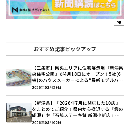
PR
おすすめ記事ピックアップ
【三条市】県央エリアに住宅展示場『新潟県
央住宅公園』が4月18日にオープン！5社(6
棟)のハウスメーカーによる“最新モデルハウ
ス”は必見♪
2026年03月29日
【新潟県】『2026年7月に閉店した10店』
をまとめてご紹介！県内から撤退する「鰻の
成瀬」や「石焼ステーキ贅 新潟小新店」が
営業に幕…。
2026年08月02日