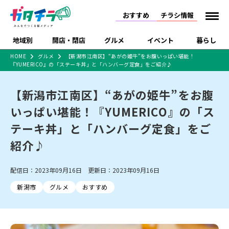
おすすめ
チラシ情報
地域別
開店・閉店
グルメ
イベント
暮らし
HOME
グルメ
【新潟市江南区】“あがの姫牛”をお腹いっぱい堪能！
『YUMERICO』の「ステーキ丼」と「ハンバーグ定食」をご紹介♪
食品スーパー・コンビ
戸建住宅・マンショ
特売セール
インタビュー
ニ
ン・土地
住宅メーカー・工務
【新潟市江南区】“あがの姫牛”をお腹
新潟市
開店
ラーメン
体験・販売
施設・ショップ
下越
閉店
現地レポート
祭り・伝統行事
店
いっぱい堪能！『YUMERICO』の「ス
ショッピングモール・
ドラッグストア・ホーム
特集・まとめ記事
大型施設
センター
テーキ丼」と「ハンバーグ定食」をご
食品メーカー・県産
リニューアル・移転
休業
開店まとめ
閉店まとめ
中越
和食
趣味・展示会
上越
洋食
ライブ・コンサート
品
紹介♪
新潟市・開店
新潟市・閉店
長岡市・開店
セツコママ
ランキング
新潟人
キャンペーン
ファッション
生活サービス
長岡市・閉店
上越市・開店
上越市・閉店
開店まとめ
閉店まとめ
人気記事まとめ
定食まとめ
配信日：2023年09月16日 更新日：2023年09月16日
にいがた酒の陣・新潟
習い事・塾
アパレル・雑貨
フィットネス・ジム
佐渡
スイーツ
スポーツ
ランチ
ラーメン・開店
ラーメン・閉店
酒月
ラーメンまとめ
飲食店まとめ
新潟市
グルメ
おすすめ
観光スポット
温泉・入浴
ホテル
旅館
水族館
インテリア・雑貨
外食・テイクアウト
リラクゼーション・整体
スキー場
リユース・買取
新車・中古車・カー用品
旅行・レジャー
家電・携帯電話
新潟市中央区
ご当地グルメ
セミナー・講演会
新潟市東区
食べ歩き
子ども向け
テイクアウト
新潟市西区
花火大会
新潟市北区
季節・期間限定
入場無料
病院・クリニック
イオンモール
ラブラ万代・ラブラ2
冠婚葬祭
習い事・塾
通販・EC
イベント
求人