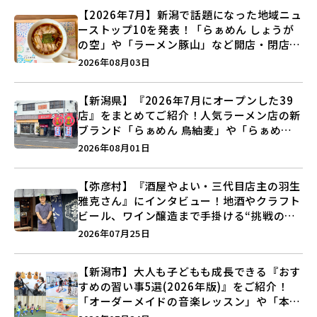
【2026年7月】新潟で話題になった地域ニュ
ーストップ10を発表！「らぁめん しょうが
の空」や「ラーメン豚山」など開店・閉店の
注目記事をランキングでご紹介♪
2026年08月03日
【新潟県】『2026年7月にオープンした39
店』をまとめてご紹介！人気ラーメン店の新
ブランド「らぁめん 鳥紬麦」や「らぁめん
しょうがの空」など盛りだくさん♪
2026年08月01日
【弥彦村】『酒屋やよい・三代目店主の羽生
雅克さん』にインタビュー！地酒やクラフト
ビール、ワイン醸造まで手掛ける“挑戦の歴
史”に迫る♪
2026年07月25日
【新潟市】大人も子どもも成長できる『おす
すめの習い事5選(2026年版)』をご紹介！
「オーダーメイドの音楽レッスン」や「本格
キックボクシング」で新しい自分を見つけよ