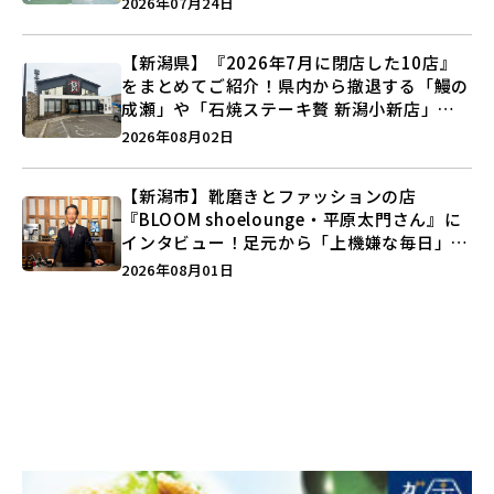
2026年07月24日
う♪
【新潟県】『2026年7月に閉店した10店』
をまとめてご紹介！県内から撤退する「鰻の
成瀬」や「石焼ステーキ贅 新潟小新店」が
営業に幕…。
2026年08月02日
【新潟市】靴磨きとファッションの店
『BLOOM shoelounge・平原太門さん』に
インタビュー！足元から「上機嫌な毎日」を
つくる装いの提案とは？
2026年08月01日