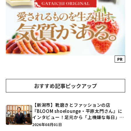
PR
おすすめ記事ピックアップ
【新潟市】靴磨きとファッションの店
『BLOOM shoelounge・平原太門さん』に
インタビュー！足元から「上機嫌な毎日」を
つくる装いの提案とは？
2026年08月01日