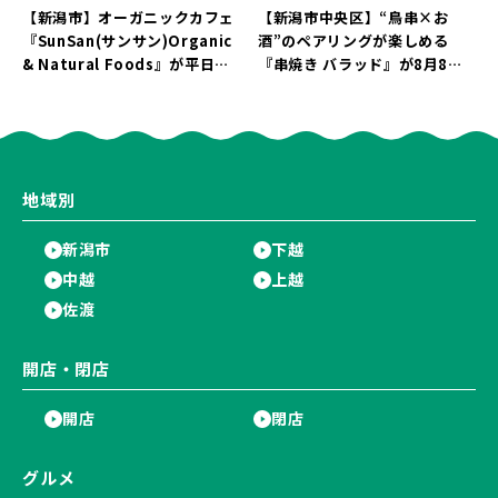
【新潟市】オーガニックカフェ
【新潟市中央区】“鳥串×お
『SunSan(サンサン)Organic
酒”のペアリングが楽しめる
& Natural Foods』が平日ラ
『串焼き バラッド』が8月8日
ンチも7月24日からスタート！
にオープン！厳選した地酒もラ
「抗酸化☆レモンチキンカレ
インアップ♪
ー」と「美容と健康を考えたプ
レートランチ」を実食レポート
♪
地域別
新潟市
下越
中越
上越
佐渡
開店・閉店
開店
閉店
グルメ