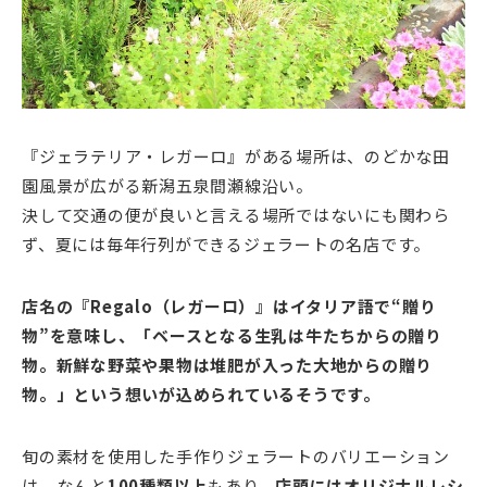
『ジェラテリア・レガーロ』がある場所は、のどかな田
園風景が広がる新潟五泉間瀬線沿い。
決して交通の便が良いと言える場所ではないにも関わら
ず、夏には毎年行列ができるジェラートの名店です。
店名の『Regalo（レガーロ）』はイタリア語で“贈り
物”を意味し、「ベースとなる生乳は牛たちからの贈り
物。新鮮な野菜や果物は堆肥が入った大地からの贈り
物。」という想いが込められているそうです。
旬の素材を使用した手作りジェラートのバリエーション
は、なんと
100種類以上
もあり、
店頭にはオリジナルレシ