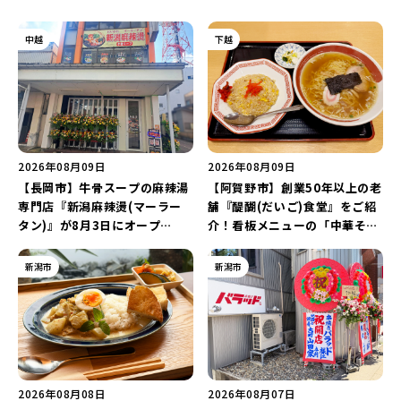
中越
下越
2026年08月09日
2026年08月09日
【長岡市】牛骨スープの麻辣湯
【阿賀野市】創業50年以上の老
専門店『新潟麻辣燙(マーラー
舗『醍醐(だいご)食堂』をご紹
タン)』が8月3日にオープ
介！看板メニューの「中華そば
ン！“ドリンクを1本”もらえる
チャーハンセット」とボリュー
キャンペーンを実施中♪
ム満点の「焼肉定食」を堪能し
新潟市
新潟市
よう♪
2026年08月08日
2026年08月07日