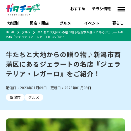
おすすめ
チラシ情報
地域別
開店・閉店
グルメ
イベント
暮らし
HOME
グルメ
牛たちと大地からの贈り物♪新潟市西蒲区にあるジェラートの
名店『ジェラテリア・レガーロ』をご紹介！
食品スーパー・コンビ
戸建住宅・マンショ
特売セール
インタビュー
ニ
ン・土地
住宅メーカー・工務
牛たちと大地からの贈り物♪新潟市西
新潟市
開店
ラーメン
体験・販売
施設・ショップ
下越
閉店
現地レポート
祭り・伝統行事
店
蒲区にあるジェラートの名店『ジェラ
ショッピングモール・
ドラッグストア・ホーム
特集・まとめ記事
大型施設
センター
テリア・レガーロ』をご紹介！
食品メーカー・県産
リニューアル・移転
休業
開店まとめ
閉店まとめ
中越
和食
趣味・展示会
上越
洋食
ライブ・コンサート
品
新潟市・開店
新潟市・閉店
長岡市・開店
配信日：2023年01月09日 更新日：2023年01月09日
セツコママ
ランキング
新潟人
キャンペーン
ファッション
生活サービス
長岡市・閉店
上越市・開店
上越市・閉店
開店まとめ
閉店まとめ
人気記事まとめ
定食まとめ
新潟市
グルメ
にいがた酒の陣・新潟
習い事・塾
アパレル・雑貨
フィットネス・ジム
佐渡
スイーツ
スポーツ
ランチ
ラーメン・開店
ラーメン・閉店
酒月
ラーメンまとめ
飲食店まとめ
観光スポット
温泉・入浴
ホテル
旅館
水族館
インテリア・雑貨
外食・テイクアウト
リラクゼーション・整体
スキー場
リユース・買取
新車・中古車・カー用品
旅行・レジャー
家電・携帯電話
新潟市中央区
ご当地グルメ
セミナー・講演会
新潟市東区
食べ歩き
子ども向け
テイクアウト
新潟市西区
花火大会
新潟市北区
季節・期間限定
入場無料
病院・クリニック
イオンモール
ラブラ万代・ラブラ2
冠婚葬祭
習い事・塾
通販・EC
イベント
求人