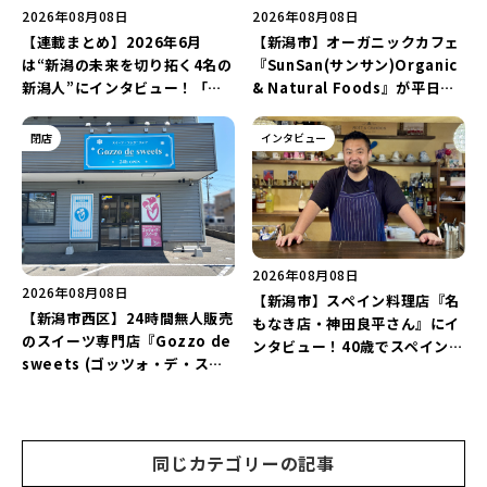
2026年08月08日
2026年08月08日
【連載まとめ】2026年6月
【新潟市】オーガニックカフェ
は“新潟の未来を切り拓く4名の
『SunSan(サンサン)Organic
新潟人”にインタビュー！「学
& Natural Foods』が平日ラ
生起業家」や「料理専門のフォ
ンチも7月24日からスタート！
トグラファー」など要チェック
「抗酸化☆レモンチキンカレ
閉店
インタビュー
♪
ー」と「美容と健康を考えたプ
レートランチ」を実食レポート
♪
2026年08月08日
2026年08月08日
【新潟市】スペイン料理店『名
【新潟市西区】24時間無人販売
もなき店・神田良平さん』にイ
のスイーツ専門店『Gozzo de
ンタビュー！40歳でスペインへ
sweets (ゴッツォ・デ・スイ
渡り、“美食の街”の魅力を古町
ーツ) 新潟本店』が8月9日に閉
で届ける♪
店…。一部商品は姉妹店で販売
継続！
同じカテゴリーの記事