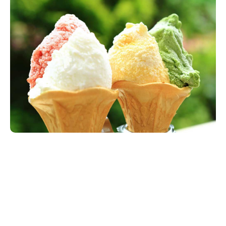
新潟市南区
カフェ
住宅展示場
居酒屋・バー
新潟市江南区
完成見学会
焼肉
学生スポーツ
新潟市秋葉区
パスタ
アルビレックス
新潟市西蒲区
ビルボードプレイスBP
新潟伊勢丹
ピア万代
官公庁・自治体
新潟市 チラシ
長岡・見附 チラシ
村上・関川
パン・ベーカリー
新発田・聖籠
タレカツ・豚カツ
胎内・粟島
デカ盛り・大盛り
リバーサイド千秋
パティオPATIO
上越・妙高・糸魚川 チラシ
注目 チラシ
週末セール
三条・加茂・田上
旨辛・激辛
定食・町定食
五泉・阿賀野・阿賀
海鮮・鮨
燕・弥彦
そば・うどん
火曜セール
オープン・リニューアルセール
長岡・見附
日本酒・新潟清酒
小千谷・十日町・津南
ワイン・クラフトビール
魚沼・南魚沼・湯沢
周年祭・感謝祭セール
年末・初売りセール
柏崎・刈羽・出雲崎
ケーキ・パフェ
ビアガーデン・暑気払い
上越・妙高・糸魚川
忘新年会・歓送迎会