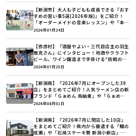
【新潟市】大人も子どもも成長できる『おす
すめの習い事5選(2026年版)』をご紹介！
「オーダーメイドの音楽レッスン」や「本格
キックボクシング」で新しい自分を見つけよ
2026年07月24日
う♪
【弥彦村】『酒屋やよい・三代目店主の羽生
雅克さん』にインタビュー！地酒やクラフト
ビール、ワイン醸造まで手掛ける“挑戦の歴
史”に迫る♪
2026年07月25日
【新潟県】『2026年7月にオープンした39
店』をまとめてご紹介！人気ラーメン店の新
ブランド「らぁめん 鳥紬麦」や「らぁめん
しょうがの空」など盛りだくさん♪
2026年08月01日
【新潟県】『2026年7月に閉店した10店』
をまとめてご紹介！県内から撤退する「鰻の
成瀬」や「石焼ステーキ贅 新潟小新店」が