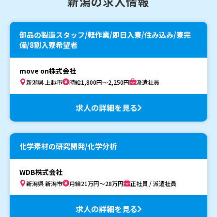
新潟の求人情報
部品の製造スタッフ/軽作業/即日入寮/住み込み/寮完
備/8割入寮希望者
move on株式会社
新潟県 上越市
時給1,800円～2,250円
派遣社員
求人の詳細を見る
化学素材の研究開発/化学分析
WDB株式会社
新潟県 新潟市
月給21万円～28万円
正社員 / 派遣社員
求人の詳細を見る