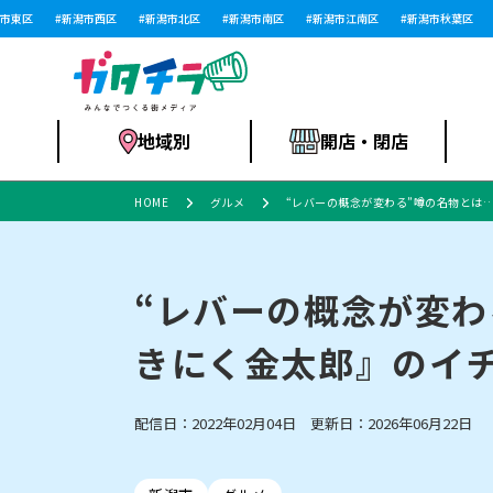
区
新潟市西区
新潟市北区
新潟市南区
新潟市江南区
新潟市秋葉区
新
地域別
開店・閉店
HOME
グルメ
“レバーの概念が変わる”噂の名物とは
食品スーパー・コ
新潟市
開店
ラーメン
体験・販売
施設・ショップ
特売セール
ンビニ
“レバーの概念が変わ
きにく金太郎』のイ
リニューアル・移転
習い事・塾
セツコママ
アパレル・雑貨
ランキング
休業
新潟人
開店まと
フィッ
ファッション
佐渡
スイーツ
スポーツ
上越市・閉店
スキー場
リユース・買取
ラーメン・開店
病院・ク
ラー
配信日：2022年02月04日 更新日：2026年06月22日
リバーサイド千秋
パティオPATIO
インテリア・雑貨
外食・テイクアウト