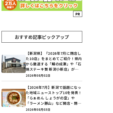
PR
おすすめ記事ピックアップ
【新潟県】『2026年7月に閉店し
た10店』をまとめてご紹介！県内
から撤退する「鰻の成瀬」や「石
焼ステーキ贅 新潟小新店」が営
業に幕…。
2026年08月02日
【2026年7月】新潟で話題になっ
た地域ニューストップ10を発表！
「らぁめん しょうがの空」や
「ラーメン豚山」など開店・閉店
の注目記事をランキングでご紹介
2026年08月03日