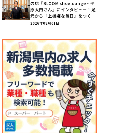
の店『BLOOM shoelounge・平
原太門さん』にインタビュー！足
元から「上機嫌な毎日」をつくる
装いの提案とは？
2026年08月01日