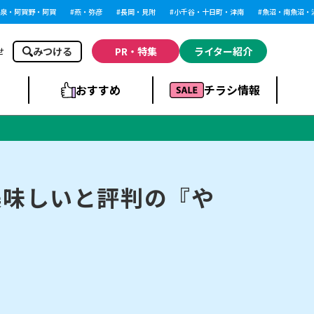
阿賀野・阿賀
燕・弥彦
長岡・見附
小千谷・十日町・津南
魚沼・南魚沼・湯沢
みつける
PR・特集
ライター紹介
せ
おすすめ
チラシ情報
ドラッグストア・ホ
ライブ・コンサー
ームセンター
上越
洋食
ト
美味しいと評判の『や
まとめ
族館
長岡市・閉店
リラクゼーション・整体
ラーメンまとめ
上越市・開店
飲食店まとめ
スBP
新潟伊勢丹
ピア万代
冠婚葬祭
習い事・塾
通販・EC