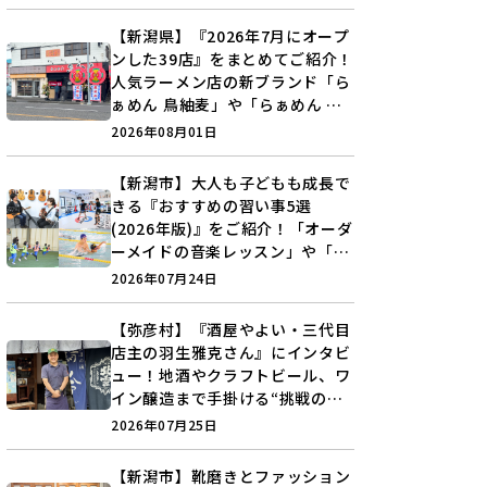
♪
【新潟県】『2026年7月にオープ
ンした39店』をまとめてご紹介！
人気ラーメン店の新ブランド「ら
ぁめん 鳥紬麦」や「らぁめん し
ょうがの空」など盛りだくさん♪
2026年08月01日
【新潟市】大人も子どもも成長で
きる『おすすめの習い事5選
(2026年版)』をご紹介！「オーダ
ーメイドの音楽レッスン」や「本
格キックボクシング」で新しい自
2026年07月24日
分を見つけよう♪
【弥彦村】『酒屋やよい・三代目
店主の羽生雅克さん』にインタビ
ュー！地酒やクラフトビール、ワ
イン醸造まで手掛ける“挑戦の歴
史”に迫る♪
2026年07月25日
【新潟市】靴磨きとファッション