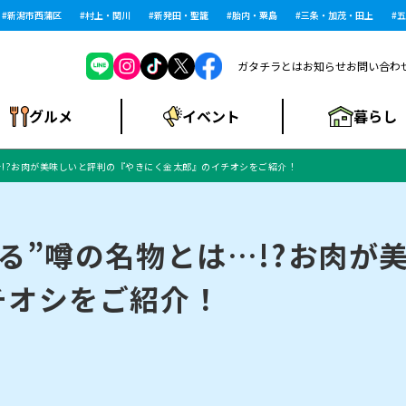
潟市西蒲区
村上・関川
新発田・聖籠
胎内・粟島
三条・加茂・田上
五泉・
ガタチラとは
お知らせ
お問い合わ
暮らし
グルメ
イベント
…!?お肉が美味しいと評判の『やきにく金太郎』のイチオシをご紹介！
ショッピングモー
戸建住宅・マンショ
住宅メーカー・工
食品メーカー・県
特集・まとめ記
ル・大型施設
ン・土地
下越
閉店
現地レポート
祭り・伝統行事
インタビュー
中越
和食
趣味・展示会
務店
産品
事
る”噂の名物とは…!?お肉が
チオシをご紹介！
にいがた酒の陣・新
め
トネス・ジム
キャンペーン
閉店まとめ
開店まとめ
観光スポット
新潟市・開店
閉店まとめ
温泉・入浴
新潟市・閉店
人気記事まとめ
ホテル
長岡市・開店
旅館
定食
水
生活サービス
潟酒月
ランチ
リニック
メン・閉店
イオンモール
ラブラ万代・ラブラ2
ビルボードプレイ
新車・中古車・カー用品
旅行・レジャー
家電・携帯電話