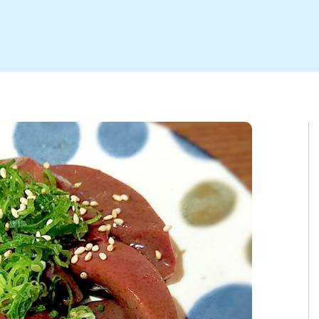
ト
区
大会
新潟市北区
季節・期間限定
入場無料
新潟市南区
住宅展示場
カフェ
新潟市江南区
完成見学会
居酒屋・バー
学生スポーツ
新潟市秋葉区
焼肉
パスタ
ア
新潟市 チラシ
長岡・見附 チラシ
上越・妙高・糸魚川 チラシ
茂・田上
・町定食
五泉・阿賀野・阿賀
海鮮・鮨
そば・うどん
燕・弥彦
日本酒・新潟清酒
長岡・見附
小千谷
ワイン
ール
周年祭・感謝祭セール
年末・初売りセール
川
送迎会