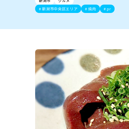
新潟市
グルメ
新潟市中央区
ご当地グルメ
セミナー・講演会
新潟市東区
食べ歩き
子ども向け
テイクアウ
新潟市西
花火
イベント
求人
官公庁・自治体
新潟市中央区エリア
焼肉
pr
新発田・聖籠
デカ盛り・大盛り
胎内・粟島
旨辛・激辛
三条・加
定食
火曜セール
オープン・リニューアルセ
柏崎・刈羽・出雲崎
ビアガーデン・暑気払い
上越・妙高・糸魚
忘新年会・歓