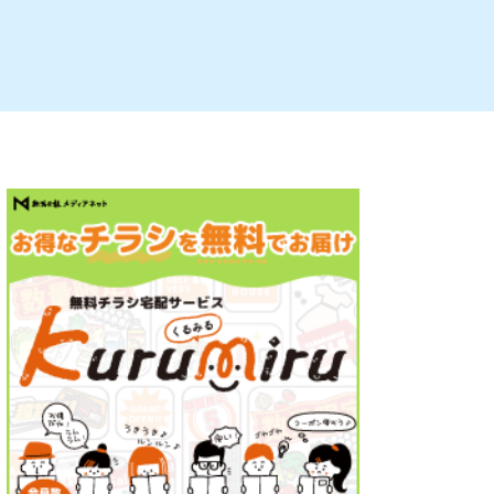
ルビレックス
新潟市西蒲区
パン・ベーカリー
村上・関川
タレカツ・豚カツ
注目 チラシ
週末セール
・十日町・津南
・クラフトビール
魚沼・南魚沼・湯沢
ケーキ・パフェ