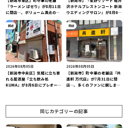
【新潟市東区】町中華の老舗
【新潟市】『星野リゾート 軽井
『ラーメン ぱせり』が8月11日
沢ホテルブレストンコート 新潟
に閉店…。ボリューム満点の名
ウエディングサロン』が8月6日
店が幕を閉じる。
にオープン！軽井沢ウエディン
グを万代で相談しよう♪
開店
閉店
2026年08月05日
2026年08月05日
【新潟市中央区】気軽に立ち寄
【新潟市】町中華の老舗店『共
れる居酒屋『立ち飲み処
進軒 万代店』が7月31日に閉
KUMA』が8月6日にプレオープ
店…。多くのファンに親しまれ
ン！“1杯目のドリンクが半
た名店が長年の営業に幕。
額”になるキャンペーンを開催
♪
同じカテゴリーの記事