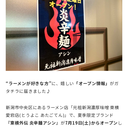
“ラーメンが好きな方”
に、嬉しい
「オープン情報」
がガ
タチラに届きました♪
新潟市中央区にあるラーメン店「元祖新潟濃厚味噌 東横
愛宕店(とうよこ あたごてん)」で、夏季限定ブランド
『東横外伝 炎辛麺アシン』
が
7月19日(土)からオープン
し