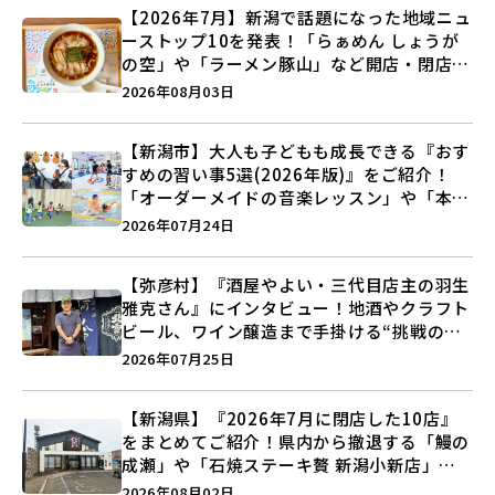
【2026年7月】新潟で話題になった地域ニュ
ーストップ10を発表！「らぁめん しょうが
の空」や「ラーメン豚山」など開店・閉店の
注目記事をランキングでご紹介♪
2026年08月03日
【新潟市】大人も子どもも成長できる『おす
すめの習い事5選(2026年版)』をご紹介！
「オーダーメイドの音楽レッスン」や「本格
キックボクシング」で新しい自分を見つけよ
2026年07月24日
う♪
【弥彦村】『酒屋やよい・三代目店主の羽生
雅克さん』にインタビュー！地酒やクラフト
ビール、ワイン醸造まで手掛ける“挑戦の歴
史”に迫る♪
2026年07月25日
【新潟県】『2026年7月に閉店した10店』
をまとめてご紹介！県内から撤退する「鰻の
成瀬」や「石焼ステーキ贅 新潟小新店」が
営業に幕…。
2026年08月02日