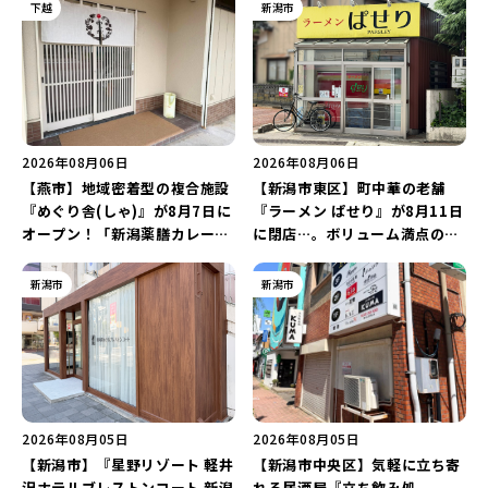
下越
新潟市
2026年08月06日
2026年08月06日
【燕市】地域密着型の複合施設
【新潟市東区】町中華の老舗
『めぐり舎(しゃ)』が8月7日に
『ラーメン ぱせり』が8月11日
オープン！「新潟薬膳カレー
に閉店…。ボリューム満点の名
Ricca」のレシピを受け継いだ
店が幕を閉じる。
メニューや漆喰アートを楽しも
新潟市
新潟市
う♪
2026年08月05日
2026年08月05日
【新潟市】『星野リゾート 軽井
【新潟市中央区】気軽に立ち寄
沢ホテルブレストンコート 新潟
れる居酒屋『立ち飲み処