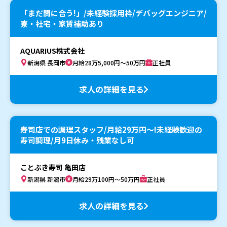
「まだ間に合う!」/未経験採用枠/デバッグエンジニア/
寮・社宅・家賃補助あり
AQUARIUS株式会社
新潟県 長岡市
月給28万5,000円～50万円
正社員
求人の詳細を見る
寿司店での調理スタッフ/月給29万円〜!未経験歓迎の
寿司調理/月9日休み・残業なし可
ことぶき寿司 亀田店
新潟県 新潟市
月給29万100円～50万円
正社員
求人の詳細を見る