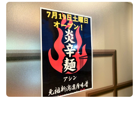
新潟市南区
カフェ
住宅展示場
居酒屋・バー
新潟市江南区
完成見学会
焼肉
学生スポーツ
新潟市秋葉区
パスタ
アルビレックス
新潟市西蒲区
ビルボードプレイスBP
新潟伊勢丹
ピア万代
官公庁・自治体
新潟市 チラシ
長岡・見附 チラシ
村上・関川
パン・ベーカリー
新発田・聖籠
タレカツ・豚カツ
胎内・粟島
デカ盛り・大盛り
リバーサイド千秋
パティオPATIO
上越・妙高・糸魚川 チラシ
注目 チラシ
週末セール
三条・加茂・田上
旨辛・激辛
定食・町定食
五泉・阿賀野・阿賀
海鮮・鮨
燕・弥彦
そば・うどん
火曜セール
オープン・リニューアルセール
長岡・見附
日本酒・新潟清酒
小千谷・十日町・津南
ワイン・クラフトビール
魚沼・南魚沼・湯沢
周年祭・感謝祭セール
年末・初売りセール
柏崎・刈羽・出雲崎
ケーキ・パフェ
ビアガーデン・暑気払い
上越・妙高・糸魚川
忘新年会・歓送迎会