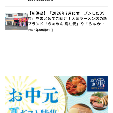
【新潟県】『2026年7月にオープンした39
店』をまとめてご紹介！人気ラーメン店の新
ブランド「らぁめん 鳥紬麦」や「らぁめん
しょうがの空」など盛りだくさん♪
2026年08月01日