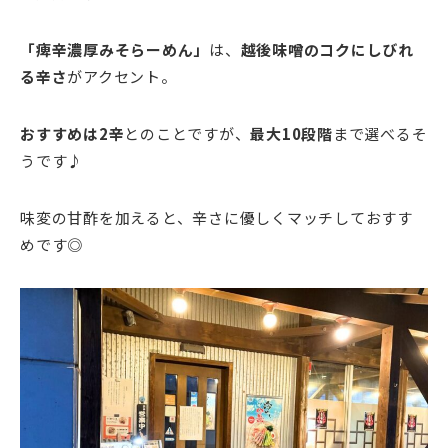
「痺辛濃厚みそらーめん」
は、
越後味噌のコクにしびれ
る辛さ
がアクセント。
おすすめは2辛
とのことですが、
最大10段階
まで選べるそ
うです♪
味変の甘酢を加えると、辛さに優しくマッチしておすす
めです◎