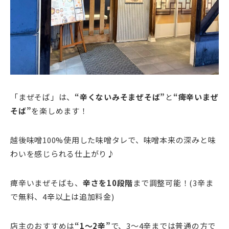
「まぜそば」は、
“
辛くないみそまぜそば”
と
“痺辛いまぜ
そば”
を楽しめます！
越後味噌100%使用した味噌タレで、味噌本来の深みと味
わいを感じられる仕上がり♪
痺辛いまぜそばも、
辛さを10段階
まで調整可能！(3辛ま
で無料、4辛以上は追加料金)
店主のおすすめは
“1～2辛”
で、3～4辛までは普通の方で