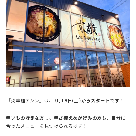
『炎辛麺アシン』は、
7月19日(土)からスタート
です！
辛いもの好きな方
も、
辛さ控えめが好みの方
も、自分に
合ったメニューを見つけられるはず！