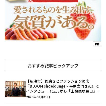
PR
おすすめ記事ピックアップ
【新潟市】靴磨きとファッションの店
『BLOOM shoelounge・平原太門さん』に
インタビュー！足元から「上機嫌な毎日」を
つくる装いの提案とは？
2026年08月01日