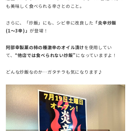
も美味しく食べられる辛さとのこと。
さらに、「炒飯」にも、シビ辛に改良した
「炎辛炒飯
(1〜3辛)」
が登場！
阿部幸製菓の柿の種激辛のオイル漬け
を使用してい
て、
“他店では食べられない炒飯”
になっていますよ！
どんな炒飯なのか…ガタチラも気になります♪