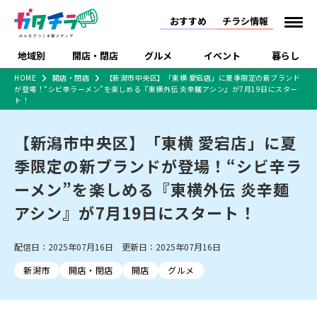
おすすめ
チラシ情報
地域別
開店・閉店
グルメ
イベント
暮らし
HOME
開店・閉店
【新潟市中央区】「東横 愛宕店」に夏季限定の新ブランド
が登場！“シビ辛ラーメン”を楽しめる『東横外伝 炎辛麺アシン』が7月19日にスター
食品スーパー・コンビ
戸建住宅・マンショ
特売セール
インタビュー
ト！
ニ
ン・土地
住宅メーカー・工務
新潟市
開店
ラーメン
体験・販売
施設・ショップ
下越
閉店
現地レポート
祭り・伝統行事
店
【新潟市中央区】「東横 愛宕店」に夏
ショッピングモール・
ドラッグストア・ホーム
特集・まとめ記事
季限定の新ブランドが登場！“シビ辛ラ
大型施設
センター
食品メーカー・県産
ーメン”を楽しめる『東横外伝 炎辛麺
リニューアル・移転
休業
開店まとめ
閉店まとめ
中越
和食
趣味・展示会
上越
洋食
ライブ・コンサート
品
新潟市・開店
新潟市・閉店
長岡市・開店
アシン』が7月19日にスタート！
セツコママ
ランキング
新潟人
キャンペーン
ファッション
生活サービス
長岡市・閉店
上越市・開店
上越市・閉店
開店まとめ
閉店まとめ
人気記事まとめ
定食まとめ
にいがた酒の陣・新潟
習い事・塾
アパレル・雑貨
フィットネス・ジム
佐渡
スイーツ
スポーツ
ランチ
ラーメン・開店
ラーメン・閉店
配信日：2025年07月16日 更新日：2025年07月16日
酒月
ラーメンまとめ
飲食店まとめ
観光スポット
温泉・入浴
ホテル
旅館
水族館
新潟市
開店・閉店
開店
グルメ
インテリア・雑貨
外食・テイクアウト
リラクゼーション・整体
スキー場
リユース・買取
新車・中古車・カー用品
旅行・レジャー
家電・携帯電話
新潟市中央区
ご当地グルメ
セミナー・講演会
新潟市東区
食べ歩き
子ども向け
テイクアウト
新潟市西区
花火大会
新潟市北区
季節・期間限定
入場無料
病院・クリニック
イオンモール
ラブラ万代・ラブラ2
冠婚葬祭
習い事・塾
通販・EC
イベント
求人