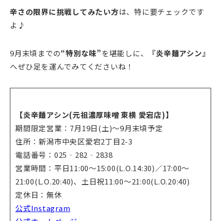
辛さの限界に挑戦してみたい方
は、特に要チェックです
よ♪
9月末頃までの
“特別な味”
を堪能しに、
『炎辛麺アシン』
へぜひ足を運んでみてくださいね！
【炎辛麺アシン(元祖濃厚味噌 東横 愛宕店)】
期間限定営業：7月19日(土)～9月末頃予定
住所：新潟市中央区愛宕2丁目2-3
電話番号：025‐282‐2838
営業時間：平日11:00～15:00(L.O.14:30)／17:00～
21:00(L.O.20:40)、土日祝11:00～21:00(L.O.20:40)
定休日：無休
公式Instagram