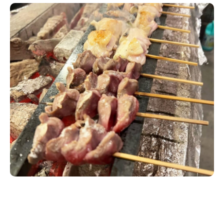
新潟市南区
カフェ
住宅展示場
居酒屋・バー
新潟市江南区
完成見学会
焼肉
学生スポーツ
新潟市秋葉区
パスタ
アルビレックス
新潟市西蒲区
ビルボードプレイスBP
新潟伊勢丹
ピア万代
官公庁・自治体
新潟市 チラシ
長岡・見附 チラシ
村上・関川
パン・ベーカリー
新発田・聖籠
タレカツ・豚カツ
胎内・粟島
デカ盛り・大盛り
リバーサイド千秋
パティオPATIO
上越・妙高・糸魚川 チラシ
注目 チラシ
週末セール
三条・加茂・田上
旨辛・激辛
定食・町定食
五泉・阿賀野・阿賀
海鮮・鮨
燕・弥彦
そば・うどん
火曜セール
オープン・リニューアルセール
長岡・見附
日本酒・新潟清酒
小千谷・十日町・津南
ワイン・クラフトビール
魚沼・南魚沼・湯沢
周年祭・感謝祭セール
年末・初売りセール
柏崎・刈羽・出雲崎
ケーキ・パフェ
ビアガーデン・暑気払い
上越・妙高・糸魚川
忘新年会・歓送迎会