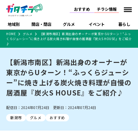
おすすめ
チラシ情報
地域別
開店・閉店
グルメ
イベント
暮らし
HOME
グルメ
【新潟市南区】新潟出身のオーナーが東京からUターン！“ふっ
くらジューシー”に焼き上げる炭火焼き料理が自慢の居酒屋『炭火S HOUSE』をご紹介
食品スーパー・コンビ
戸建住宅・マンショ
特売セール
インタビュー
♪
ニ
ン・土地
住宅メーカー・工務
新潟市
開店
ラーメン
体験・販売
施設・ショップ
下越
閉店
現地レポート
祭り・伝統行事
店
【新潟市南区】新潟出身のオーナーが
ショッピングモール・
ドラッグストア・ホーム
特集・まとめ記事
東京からUターン！“ふっくらジューシ
大型施設
センター
食品メーカー・県産
ー”に焼き上げる炭火焼き料理が自慢の
リニューアル・移転
休業
開店まとめ
閉店まとめ
中越
和食
趣味・展示会
上越
洋食
ライブ・コンサート
品
新潟市・開店
新潟市・閉店
長岡市・開店
居酒屋『炭火S HOUSE』をご紹介♪
セツコママ
ランキング
新潟人
キャンペーン
ファッション
生活サービス
長岡市・閉店
上越市・開店
上越市・閉店
開店まとめ
閉店まとめ
人気記事まとめ
定食まとめ
にいがた酒の陣・新潟
習い事・塾
アパレル・雑貨
フィットネス・ジム
佐渡
スイーツ
スポーツ
ランチ
ラーメン・開店
ラーメン・閉店
配信日：2024年07月24日 更新日：2024年07月24日
酒月
ラーメンまとめ
飲食店まとめ
観光スポット
温泉・入浴
ホテル
旅館
水族館
新潟市
グルメ
おすすめ
インテリア・雑貨
外食・テイクアウト
リラクゼーション・整体
スキー場
リユース・買取
新車・中古車・カー用品
旅行・レジャー
家電・携帯電話
新潟市中央区
ご当地グルメ
セミナー・講演会
新潟市東区
食べ歩き
子ども向け
テイクアウト
新潟市西区
花火大会
新潟市北区
季節・期間限定
入場無料
病院・クリニック
イオンモール
ラブラ万代・ラブラ2
冠婚葬祭
習い事・塾
通販・EC
イベント
求人