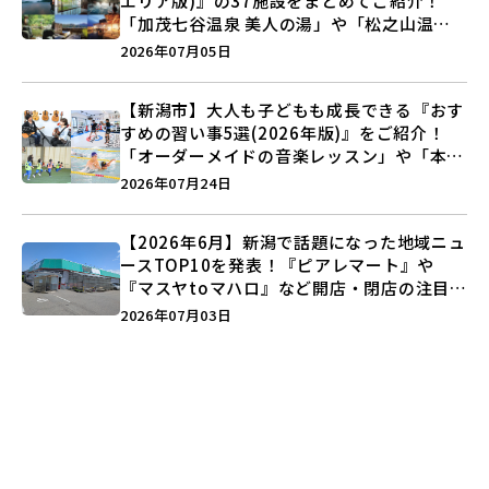
エリア版)』の37施設をまとめてご紹介！
「加茂七谷温泉 美人の湯」や「松之山温泉
ナステビュウ湯の山」などを巡ろう♪
2026年07月05日
【新潟市】大人も子どもも成長できる『おす
すめの習い事5選(2026年版)』をご紹介！
「オーダーメイドの音楽レッスン」や「本格
キックボクシング」で新しい自分を見つけよ
2026年07月24日
う♪
【2026年6月】新潟で話題になった地域ニュ
ースTOP10を発表！『ピアレマート』や
『マスヤtoマハロ』など開店・閉店の注目記
事をランキングでご紹介♪
2026年07月03日