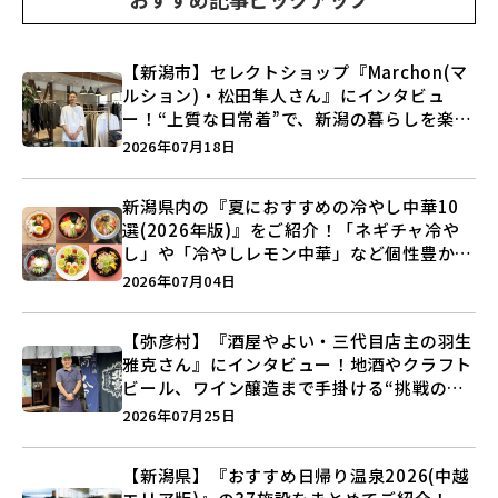
【新潟市】セレクトショップ『Marchon(マ
ルション)・松田隼人さん』にインタビュ
ー！“上質な日常着”で、新潟の暮らしを楽し
む提案とは？
2026年07月18日
新潟県内の『夏におすすめの冷やし中華10
選(2026年版)』をご紹介！「ネギチャ冷や
し」や「冷やしレモン中華」など個性豊かな
ラインアップ♪
2026年07月04日
【弥彦村】『酒屋やよい・三代目店主の羽生
雅克さん』にインタビュー！地酒やクラフト
ビール、ワイン醸造まで手掛ける“挑戦の歴
史”に迫る♪
2026年07月25日
【新潟県】『おすすめ日帰り温泉2026(中越