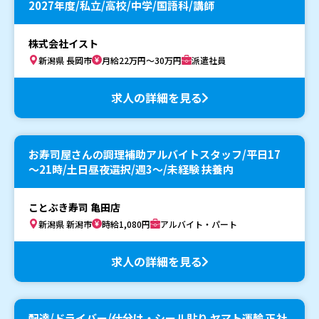
2027年度/私立/高校/中学/国語科/講師
株式会社イスト
新潟県 長岡市
月給22万円～30万円
派遣社員
求人の詳細を見る
お寿司屋さんの調理補助アルバイトスタッフ/平日17
～21時/土日昼夜選択/週3～/未経験 扶養内
ことぶき寿司 亀田店
新潟県 新潟市
時給1,080円
アルバイト・パート
求人の詳細を見る
配達/ドライバー/仕分け・シール貼り ヤマト運輸 正社