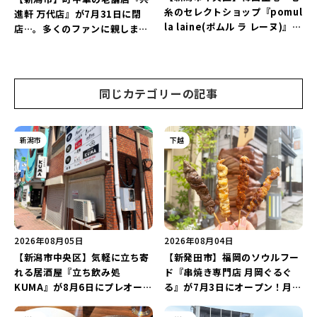
糸のセレクトショップ『pomul
進軒 万代店』が7月31日に閉
la laine(ポムル ラ レーヌ)』が
店…。多くのファンに親しまれ
8月5日にオープン！3,000円以
た名店が長年の営業に幕。
上購入の方にノベルティをプレ
ゼント♪
同じカテゴリーの記事
新潟市
下越
2026年08月05日
2026年08月04日
【新潟市中央区】気軽に立ち寄
【新発田市】福岡のソウルフー
れる居酒屋『立ち飲み処
ド『串焼き専門店 月岡ぐるぐ
KUMA』が8月6日にプレオープ
る』が7月3日にオープン！月岡
ン！“1杯目のドリンクが半
温泉街の新スポットで「新潟食
額”になるキャンペーンを開催
材を使ったぐるぐる串焼き」を