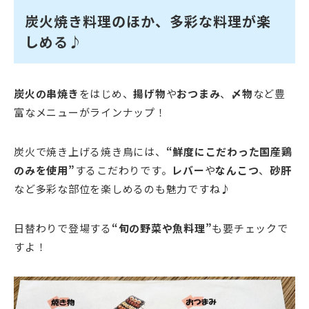
炭火焼き料理のほか、多彩な料理が楽
しめる♪
炭火の串焼き
をはじめ、
揚げ物
や
おつまみ
、
〆物
など豊
富なメニューがラインナップ！
炭火で焼き上げる焼き鳥には、
“鮮度にこだわった国産鶏
のみを使用”
するこだわりです。
レバー
や
なんこつ
、
砂肝
など多彩な部位を楽しめるのも魅力ですね♪
日替わりで登場する
“旬の野菜や魚料理”
も要チェックで
すよ！