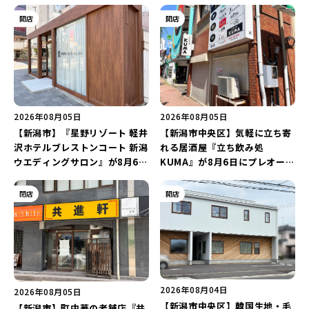
開店
開店
2026年08月05日
2026年08月05日
【新潟市】『星野リゾート 軽井
【新潟市中央区】気軽に立ち寄
沢ホテルブレストンコート 新潟
れる居酒屋『立ち飲み処
ウエディングサロン』が8月6日
KUMA』が8月6日にプレオープ
にオープン！軽井沢ウエディン
ン！“1杯目のドリンクが半
グを万代で相談しよう♪
額”になるキャンペーンを開催
閉店
開店
♪
2026年08月04日
2026年08月05日
【新潟市中央区】韓国生地・毛
【新潟市】町中華の老舗店『共