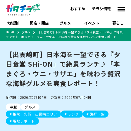
おすすめ
チラシ情報
地域別
開店・閉店
グルメ
イベント
暮らし
HOME
グルメ
【出雲崎町】日本海を一望できる『夕日食堂 SHi-ON』で絶景
ランチ♪「本まぐろ・ウニ・サザエ」を味わう贅沢な海鮮グルメを実食レポート！
食品スーパー・コンビ
戸建住宅・マンショ
特売セール
インタビュー
ニ
ン・土地
住宅メーカー・工務
【出雲崎町】日本海を一望できる『夕
新潟市
開店
ラーメン
体験・販売
施設・ショップ
下越
閉店
現地レポート
祭り・伝統行事
店
日食堂 SHi-ON』で絶景ランチ♪「本
ショッピングモール・
ドラッグストア・ホーム
特集・まとめ記事
大型施設
センター
まぐろ・ウニ・サザエ」を味わう贅沢
食品メーカー・県産
リニューアル・移転
休業
開店まとめ
閉店まとめ
中越
和食
趣味・展示会
上越
洋食
ライブ・コンサート
品
な海鮮グルメを実食レポート！
新潟市・開店
新潟市・閉店
長岡市・開店
セツコママ
ランキング
新潟人
キャンペーン
ファッション
生活サービス
長岡市・閉店
上越市・開店
上越市・閉店
開店まとめ
閉店まとめ
人気記事まとめ
定食まとめ
配信日：2026年07月04日 更新日：2026年07月04日
にいがた酒の陣・新潟
習い事・塾
アパレル・雑貨
フィットネス・ジム
佐渡
スイーツ
スポーツ
ランチ
ラーメン・開店
ラーメン・閉店
酒月
ラーメンまとめ
飲食店まとめ
中越
グルメ
観光スポット
温泉・入浴
ホテル
旅館
水族館
インテリア・雑貨
外食・テイクアウト
柏崎・刈羽・出雲崎エリア
ランチ
海鮮・鮨
リラクゼーション・整体
スキー場
リユース・買取
新車・中古車・カー用品
旅行・レジャー
家電・携帯電話
現地レポート
新潟市中央区
ご当地グルメ
セミナー・講演会
新潟市東区
食べ歩き
子ども向け
テイクアウト
新潟市西区
花火大会
新潟市北区
季節・期間限定
入場無料
病院・クリニック
イオンモール
ラブラ万代・ラブラ2
冠婚葬祭
習い事・塾
通販・EC
イベント
求人