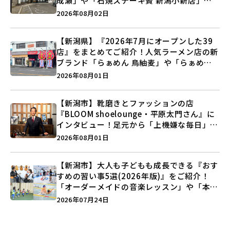
成瀬」や「石焼ステーキ贅 新潟小新店」が
営業に幕…。
2026年08月02日
【新潟県】『2026年7月にオープンした39
店』をまとめてご紹介！人気ラーメン店の新
ブランド「らぁめん 鳥紬麦」や「らぁめん
しょうがの空」など盛りだくさん♪
2026年08月01日
【新潟市】靴磨きとファッションの店
『BLOOM shoelounge・平原太門さん』に
インタビュー！足元から「上機嫌な毎日」を
つくる装いの提案とは？
2026年08月01日
【新潟市】大人も子どもも成長できる『おす
すめの習い事5選(2026年版)』をご紹介！
「オーダーメイドの音楽レッスン」や「本格
キックボクシング」で新しい自分を見つけよ
2026年07月24日
う♪