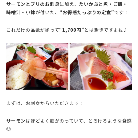
サーモンとブリのお刺身
に加え、
たいかぶと煮・ご飯・
味噌汁・小鉢
が付いた、
“お得感たっぷりの定食”
です！
これだけの品数が揃って
“1,700円”
とは驚きですよね♪
まずは、お刺身からいただきます！
サーモン
はほどよく脂がのっていて、とろけるような食感
◎