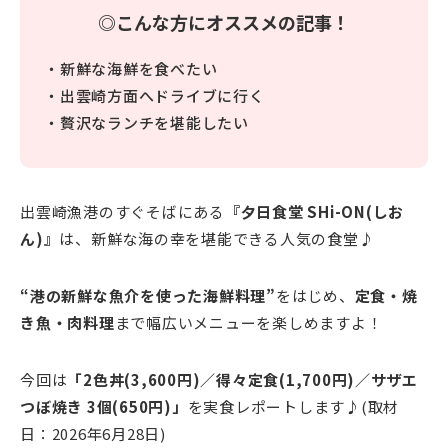
◎こんな方にオススメの記事！
・新鮮な海鮮を食べたい
・出雲崎方面へドライブに行く
・贅沢なランチを堪能したい
出雲崎漁港のすぐそばにある
『夕日食堂 SHi-ON(しお
ん)』
は、新鮮な海の幸を堪能できる人気の食堂♪
“港の新鮮な魚介を使った海鮮料理”
をはじめ、
定食・焼
き魚・肉料理
まで幅広いメニューを楽しめますよ！
今回は
「2色丼(3,600円)／得々定食(1,700円)／サザエ
つぼ焼き 3個(650円)」
を実食レポートします♪(取材
日：2026年6月28日)