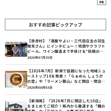
PR
おすすめ記事ピックアップ
【弥彦村】『酒屋やよい・三代目店主の羽生
雅克さん』にインタビュー！地酒やクラフト
ビール、ワイン醸造まで手掛ける“挑戦の歴
史”に迫る♪
2026年07月25日
【2026年7月】新潟で話題になった地域ニュ
ーストップ10を発表！「らぁめん しょうが
の空」や「ラーメン豚山」など開店・閉店の
注目記事をランキングでご紹介♪
2026年08月03日
【新潟県】『2026年7月に閉店した10店』
をまとめてご紹介！県内から撤退する「鰻の