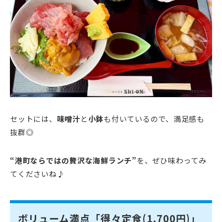
セットには、
味噌汁
と
小鉢
も付いているので、満足感も
抜群◎
“港町ならではの贅沢な海鮮ランチ”
を、ぜひ味わってみ
てくださいね♪
ボリューム満点「得々定食(1,700円)」