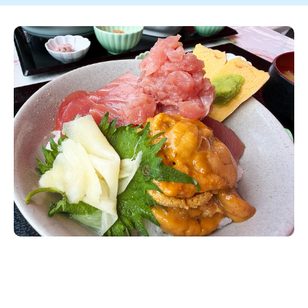
新潟市南区
カフェ
住宅展示場
居酒屋・バー
新潟市江南区
完成見学会
焼肉
学生スポーツ
新潟市秋葉区
パスタ
アルビレックス
新潟市西蒲区
ビルボードプレイスBP
新潟伊勢丹
ピア万代
官公庁・自治体
新潟市 チラシ
長岡・見附 チラシ
村上・関川
パン・ベーカリー
新発田・聖籠
タレカツ・豚カツ
胎内・粟島
デカ盛り・大盛り
リバーサイド千秋
パティオPATIO
上越・妙高・糸魚川 チラシ
注目 チラシ
週末セール
三条・加茂・田上
旨辛・激辛
定食・町定食
五泉・阿賀野・阿賀
海鮮・鮨
燕・弥彦
そば・うどん
火曜セール
オープン・リニューアルセール
長岡・見附
日本酒・新潟清酒
小千谷・十日町・津南
ワイン・クラフトビール
魚沼・南魚沼・湯沢
周年祭・感謝祭セール
年末・初売りセール
柏崎・刈羽・出雲崎
ケーキ・パフェ
ビアガーデン・暑気払い
上越・妙高・糸魚川
忘新年会・歓送迎会