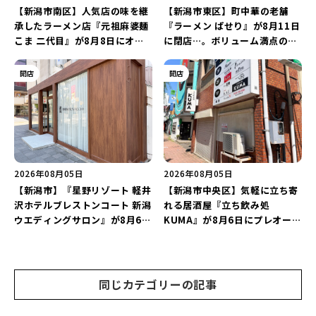
【新潟市南区】人気店の味を継
【新潟市東区】町中華の老舗
承したラーメン店『元祖麻婆麺
『ラーメン ぱせり』が8月11日
こま 二代目』が8月8日にオー
に閉店…。ボリューム満点の名
プン！多くのファンに親しまれ
店が幕を閉じる。
た「麻婆麺」を復刻♪
開店
開店
2026年08月05日
2026年08月05日
【新潟市】『星野リゾート 軽井
【新潟市中央区】気軽に立ち寄
沢ホテルブレストンコート 新潟
れる居酒屋『立ち飲み処
ウエディングサロン』が8月6日
KUMA』が8月6日にプレオープ
にオープン！軽井沢ウエディン
ン！“1杯目のドリンクが半
グを万代で相談しよう♪
額”になるキャンペーンを開催
♪
同じカテゴリーの記事