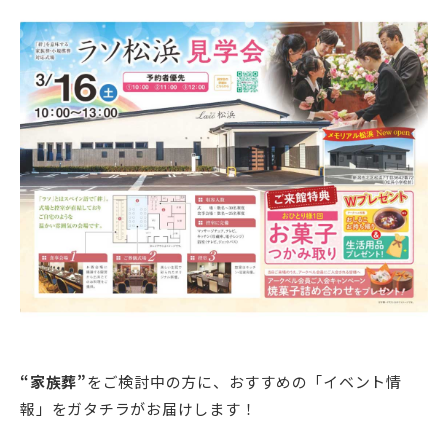
新潟市南区
カフェ
住宅展示場
居酒屋・バー
新潟市江南区
完成見学会
焼肉
学生スポーツ
新潟市秋葉区
パスタ
アルビレックス
新潟市西蒲区
ビルボードプレイスBP
新潟伊勢丹
ピア万代
官公庁・自治体
新潟市 チラシ
長岡・見附 チラシ
村上・関川
パン・ベーカリー
新発田・聖籠
タレカツ・豚カツ
胎内・粟島
デカ盛り・大盛り
リバーサイド千秋
パティオPATIO
上越・妙高・糸魚川 チラシ
注目 チラシ
週末セール
三条・加茂・田上
旨辛・激辛
定食・町定食
五泉・阿賀野・阿賀
海鮮・鮨
燕・弥彦
そば・うどん
火曜セール
オープン・リニューアルセール
長岡・見附
日本酒・新潟清酒
小千谷・十日町・津南
ワイン・クラフトビール
魚沼・南魚沼・湯沢
周年祭・感謝祭セール
年末・初売りセール
柏崎・刈羽・出雲崎
ケーキ・パフェ
ビアガーデン・暑気払い
上越・妙高・糸魚川
忘新年会・歓送迎会
“家族葬”
をご検討中の方に、おすすめの「イベント情
報」をガタチラがお届けします！