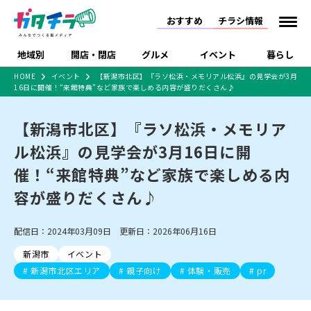
おすすめ
チラシ情報
地域別
開店・閉店
グルメ
イベント
暮らし
HOME
イベント
【新潟市北区】『ラソ松浜・メモリアル松浜』の見学会が3月
16日に開催！“来館特典”など家族で楽しめる内容が盛りだくさん♪
食品スーパー・コンビ
戸建住宅・マンショ
特売セール
インタビュー
ニ
ン・土地
住宅メーカー・工務
【新潟市北区】『ラソ松浜・メモリア
新潟市
開店
ラーメン
体験・販売
施設・ショップ
下越
閉店
現地レポート
祭り・伝統行事
店
ル松浜』の見学会が3月16日に開
ショッピングモール・
ドラッグストア・ホーム
特集・まとめ記事
大型施設
センター
催！“来館特典”など家族で楽しめる内
食品メーカー・県産
リニューアル・移転
休業
開店まとめ
閉店まとめ
中越
和食
趣味・展示会
上越
洋食
ライブ・コンサート
品
容が盛りだくさん♪
新潟市・開店
新潟市・閉店
長岡市・開店
セツコママ
ランキング
新潟人
キャンペーン
ファッション
生活サービス
長岡市・閉店
上越市・開店
上越市・閉店
開店まとめ
閉店まとめ
人気記事まとめ
定食まとめ
配信日：2024年03月09日 更新日：2026年06月16日
にいがた酒の陣・新潟
習い事・塾
アパレル・雑貨
フィットネス・ジム
佐渡
スイーツ
スポーツ
ランチ
ラーメン・開店
ラーメン・閉店
酒月
ラーメンまとめ
飲食店まとめ
新潟市
イベント
観光スポット
温泉・入浴
ホテル
旅館
水族館
インテリア・雑貨
外食・テイクアウト
新潟市北区エリア
親子向け
体験・販売
pr
リラクゼーション・整体
スキー場
リユース・買取
新車・中古車・カー用品
旅行・レジャー
家電・携帯電話
新潟市中央区
ご当地グルメ
セミナー・講演会
新潟市東区
食べ歩き
子ども向け
テイクアウト
新潟市西区
花火大会
新潟市北区
季節・期間限定
入場無料
病院・クリニック
イオンモール
ラブラ万代・ラブラ2
冠婚葬祭
習い事・塾
通販・EC
イベント
求人