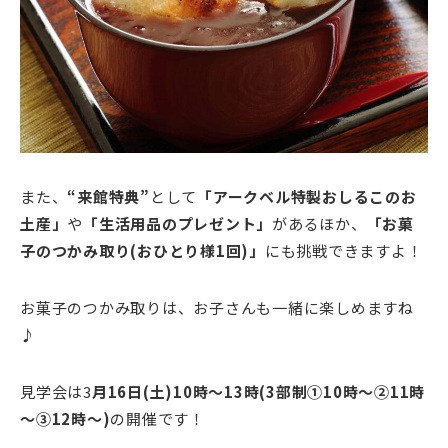
また、
“来館特典”
として
「アークベル特製おしるこのお
土産」
や
「生活用品のプレゼント」
があるほか、
「お菓
子のつかみ取り(おひとり様1回)」
にも挑戦できますよ！
お菓子のつかみ取りは、お子さんも一緒に楽しめますね
♪
見学会は3
月16日(土)10時～13時(3部制①10時～②11時
～③12時～)
の開催です！