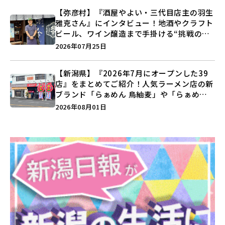
【弥彦村】『酒屋やよい・三代目店主の羽生
雅克さん』にインタビュー！地酒やクラフト
ビール、ワイン醸造まで手掛ける“挑戦の歴
史”に迫る♪
2026年07月25日
【新潟県】『2026年7月にオープンした39
店』をまとめてご紹介！人気ラーメン店の新
ブランド「らぁめん 鳥紬麦」や「らぁめん
しょうがの空」など盛りだくさん♪
2026年08月01日