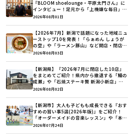
『BLOOM shoelounge・平原太門さん』に
インタビュー！足元から「上機嫌な毎日」を
つくる装いの提案とは？
2026年08月01日
【2026年7月】新潟で話題になった地域ニュ
ーストップ10を発表！「らぁめん しょうが
の空」や「ラーメン豚山」など開店・閉店の
注目記事をランキングでご紹介♪
2026年08月03日
【新潟県】『2026年7月に閉店した10店』
をまとめてご紹介！県内から撤退する「鰻の
成瀬」や「石焼ステーキ贅 新潟小新店」が
営業に幕…。
2026年08月02日
【新潟市】大人も子どもも成長できる『おす
すめの習い事5選(2026年版)』をご紹介！
「オーダーメイドの音楽レッスン」や「本格
キックボクシング」で新しい自分を見つけよ
2026年07月24日
う♪