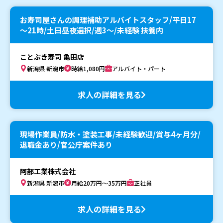
お寿司屋さんの調理補助アルバイトスタッフ/平日17
～21時/土日昼夜選択/週3～/未経験 扶養内
ことぶき寿司 亀田店
新潟県 新潟市
時給1,080円
アルバイト・パート
求人の詳細を見る
現場作業員/防水・塗装工事/未経験歓迎/賞与4ヶ月分/
退職金あり/官公庁案件あり
阿部工業株式会社
新潟県 新潟市
月給20万円～35万円
正社員
求人の詳細を見る