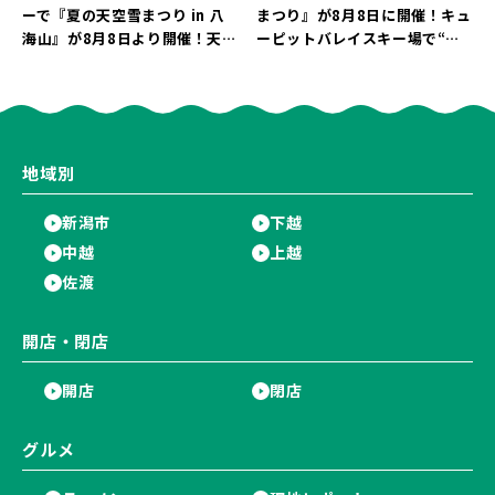
ーで『夏の天空雪まつり in 八
まつり』が8月8日に開催！キュ
海山』が8月8日より開催！天然
ーピットバレイスキー場で“真
雪を使った「そり遊びゲレン
夏の雪遊び＆夜の花火大会”を
デ」が登場♪
楽しもう♪
地域別
新潟市
下越
中越
上越
佐渡
開店・閉店
開店
閉店
グルメ