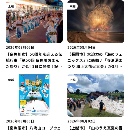
上越
中越
2026年08月06日
2026年08月04日
【糸魚川市】50周年を迎える伝
【長岡市】大迫力の「海のフェ
統行事『第50回 糸魚川おまん
ニックス」に感動♪『寺泊港ま
た祭り』が8月8日に開催！記念
つり 海上大花火大会』が8月7
企画の新潟プロレス＆東京力車
日に開催！海と夜空を彩る“約
を楽しもう♪
5,000発の花火”を楽しもう♪
中越
上越
2026年08月03日
2026年08月02日
【南魚沼市】八海山ロープウェ
【上越市】『山のうえ真夏の雪