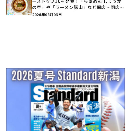
ーストップ10を発表！「らぁめん しょうが
の空」や「ラーメン豚山」など開店・閉店の
注目記事をランキングでご紹介♪
2026年08月03日