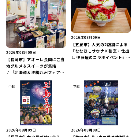
2026年08月09日
【五泉市】人気の2店舗による
『ななほしサウナ×割烹・仕出
2026年08月09日
し 伊藤屋のコラボイベント』が
【長岡市】アオーレ長岡にご当
8月13日に限定開催！サウナと
地グルメ＆スイーツが集結
かき氷でととのえよう♪
♪『北海道＆沖縄九州フェア
2026 inアオーレ』が8月11日
より開催！北海道限定「生食感
中越
下越
チェルシー」をゲットしよう♪
2026年08月09日
2026年08月08日