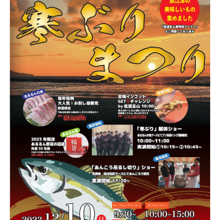
新潟市南区
カフェ
住宅展示場
居酒屋・バー
新潟市江南区
完成見学会
焼肉
学生スポーツ
新潟市秋葉区
パスタ
アルビレックス
新潟市西蒲区
ビルボードプレイスBP
新潟伊勢丹
ピア万代
官公庁・自治体
新潟市 チラシ
長岡・見附 チラシ
村上・関川
パン・ベーカリー
新発田・聖籠
タレカツ・豚カツ
胎内・粟島
デカ盛り・大盛り
リバーサイド千秋
パティオPATIO
上越・妙高・糸魚川 チラシ
注目 チラシ
週末セール
三条・加茂・田上
旨辛・激辛
定食・町定食
五泉・阿賀野・阿賀
海鮮・鮨
燕・弥彦
そば・うどん
火曜セール
オープン・リニューアルセール
長岡・見附
日本酒・新潟清酒
小千谷・十日町・津南
ワイン・クラフトビール
魚沼・南魚沼・湯沢
周年祭・感謝祭セール
年末・初売りセール
柏崎・刈羽・出雲崎
ケーキ・パフェ
ビアガーデン・暑気払い
上越・妙高・糸魚川
忘新年会・歓送迎会