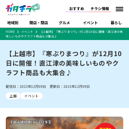
おすすめ
チラシ情報
地域別
開店・閉店
グルメ
イベント
暮らし
HOME
イベント
【上越市】『寒ぶりまつり』が12月10日に開催！直江津の美
味しいものやクラフト商品も大集合♪
食品スーパー・コンビ
戸建住宅・マンショ
特売セール
インタビュー
ニ
ン・土地
住宅メーカー・工務
【上越市】『寒ぶりまつり』が12月10
新潟市
開店
ラーメン
体験・販売
施設・ショップ
下越
閉店
現地レポート
祭り・伝統行事
店
日に開催！直江津の美味しいものやク
ショッピングモール・
ドラッグストア・ホーム
特集・まとめ記事
大型施設
センター
ラフト商品も大集合♪
食品メーカー・県産
リニューアル・移転
休業
開店まとめ
閉店まとめ
中越
和食
趣味・展示会
上越
洋食
ライブ・コンサート
品
新潟市・開店
新潟市・閉店
長岡市・開店
配信日：2023年12月09日 更新日：2023年12月09日
セツコママ
ランキング
新潟人
キャンペーン
ファッション
生活サービス
長岡市・閉店
上越市・開店
上越市・閉店
開店まとめ
閉店まとめ
人気記事まとめ
定食まとめ
上越
イベント
にいがた酒の陣・新潟
習い事・塾
アパレル・雑貨
フィットネス・ジム
佐渡
スイーツ
スポーツ
ランチ
ラーメン・開店
ラーメン・閉店
酒月
ラーメンまとめ
飲食店まとめ
観光スポット
温泉・入浴
ホテル
旅館
水族館
インテリア・雑貨
外食・テイクアウト
リラクゼーション・整体
スキー場
リユース・買取
新車・中古車・カー用品
旅行・レジャー
家電・携帯電話
新潟市中央区
ご当地グルメ
セミナー・講演会
新潟市東区
食べ歩き
子ども向け
テイクアウト
新潟市西区
花火大会
新潟市北区
季節・期間限定
入場無料
病院・クリニック
イオンモール
ラブラ万代・ラブラ2
冠婚葬祭
習い事・塾
通販・EC
イベント
求人