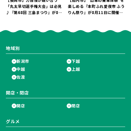
【長岡市】力自慢が競い合う
【胎内市】“山車の乗車体験”を
「丸太早切選手権大会」は必見
楽しめる『本町ふれ愛夜市 ふう
♪『第68回 三島まつり』が8月
りん祭り』が8月11日に開催！
11日に開催！「まーな ものま
レトロな商店街に「グルメ＆縁
ねライブショー」も楽しもう♪
日の露店」が大集結♪
地域別
新潟市
下越
中越
上越
佐渡
開店・閉店
開店
閉店
グルメ