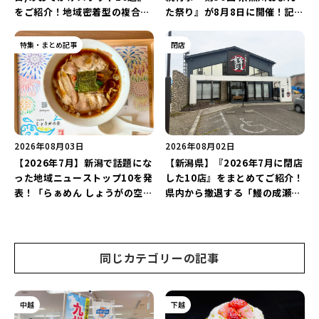
をご紹介！地域密着型の複合施
た祭り』が8月8日に開催！記念
設「めぐり舎」や「シーナシー
企画の新潟プロレス＆東京力車
ナ丸大新潟のサマーフェスタ
を楽しもう♪
特集・まとめ記事
閉店
2026」がおすすめ♪
2026年08月03日
2026年08月02日
【2026年7月】新潟で話題にな
【新潟県】『2026年7月に閉店
った地域ニューストップ10を発
した10店』をまとめてご紹介！
表！「らぁめん しょうがの空」
県内から撤退する「鰻の成瀬」
や「ラーメン豚山」など開店・
や「石焼ステーキ贅 新潟小新
閉店の注目記事をランキングで
店」が営業に幕…。
ご紹介♪
同じカテゴリーの記事
中越
下越