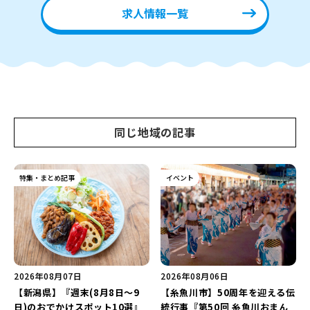
求人情報一覧
同じ地域の記事
特集・まとめ記事
イベント
2026年08月07日
2026年08月06日
【新潟県】『週末(8月8日～9
【糸魚川市】50周年を迎える伝
日)のおでかけスポット10選』
統行事『第50回 糸魚川おまん