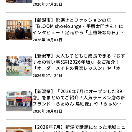
史”に迫る♪
2026年07月25日
【新潟市】靴磨きとファッションの店
『BLOOM shoelounge・平原太門さん』に
インタビュー！足元から「上機嫌な毎日」を
つくる装いの提案とは？
2026年08月01日
【新潟市】大人も子どもも成長できる『おす
すめの習い事5選(2026年版)』をご紹介！
「オーダーメイドの音楽レッスン」や「本格
キックボクシング」で新しい自分を見つけよ
2026年07月24日
う♪
【新潟県】『2026年7月にオープンした39
店』をまとめてご紹介！人気ラーメン店の新
ブランド「らぁめん 鳥紬麦」や「らぁめん
しょうがの空」など盛りだくさん♪
2026年08月01日
【2026年7月】新潟で話題になった地域ニュ