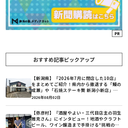
PR
おすすめ記事ピックアップ
【新潟県】『2026年7月に閉店した10店』
をまとめてご紹介！県内から撤退する「鰻の
成瀬」や「石焼ステーキ贅 新潟小新店」が
営業に幕…。
2026年08月02日
【弥彦村】『酒屋やよい・三代目店主の羽生
雅克さん』にインタビュー！地酒やクラフト
ビール、ワイン醸造まで手掛ける“挑戦の歴