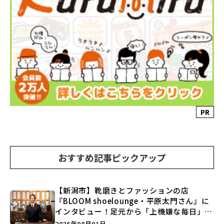
PR
おすすめ記事ピックアップ
【新潟市】靴磨きとファッションの店
『BLOOM shoelounge・平原太門さん』に
インタビュー！足元から「上機嫌な毎日」を
つくる装いの提案とは？
2026年08月01日