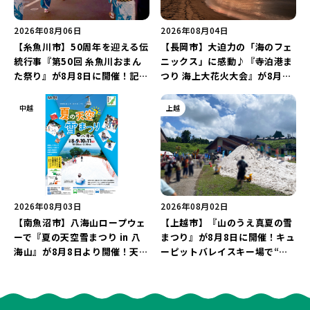
2026年08月06日
2026年08月04日
【糸魚川市】50周年を迎える伝
【長岡市】大迫力の「海のフェ
統行事『第50回 糸魚川おまん
ニックス」に感動♪『寺泊港ま
た祭り』が8月8日に開催！記念
つり 海上大花火大会』が8月7
企画の新潟プロレス＆東京力車
日に開催！海と夜空を彩る“約
を楽しもう♪
5,000発の花火”を楽しもう♪
中越
上越
2026年08月03日
2026年08月02日
【南魚沼市】八海山ロープウェ
【上越市】『山のうえ真夏の雪
ーで『夏の天空雪まつり in 八
まつり』が8月8日に開催！キュ
海山』が8月8日より開催！天然
ーピットバレイスキー場で“真
雪を使った「そり遊びゲレン
夏の雪遊び＆夜の花火大会”を
デ」が登場♪
楽しもう♪