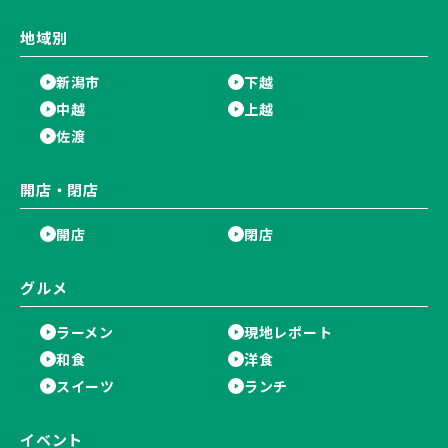
地域別
新潟市
下越
中越
上越
佐渡
開店・閉店
開店
閉店
グルメ
ラーメン
現地レポート
和食
洋食
スイーツ
ランチ
イベント