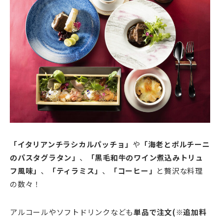
「イタリアンチラシカルパッチョ」
や
「海老とポルチーニ
のパスタグラタン」
、
「黒毛和牛のワイン煮込みトリュ
フ風味」
、
「ティラミス」
、
「コーヒー」
と贅沢な料理
の数々！
アルコールやソフトドリンクなども
単品で注文(※追加料