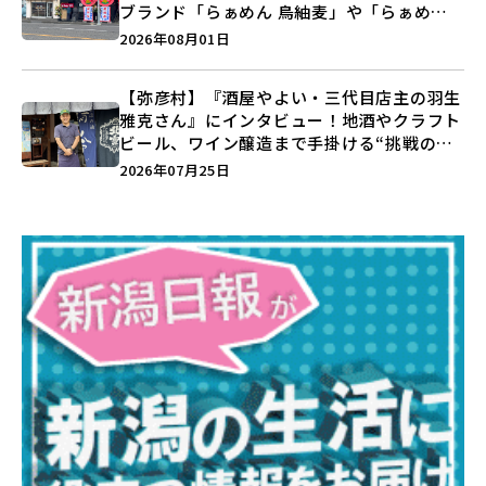
ブランド「らぁめん 鳥紬麦」や「らぁめん
しょうがの空」など盛りだくさん♪
2026年08月01日
【弥彦村】『酒屋やよい・三代目店主の羽生
雅克さん』にインタビュー！地酒やクラフト
ビール、ワイン醸造まで手掛ける“挑戦の歴
史”に迫る♪
2026年07月25日