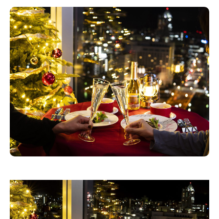
新潟市南区
カフェ
住宅展示場
居酒屋・バー
新潟市江南区
完成見学会
焼肉
学生スポーツ
新潟市秋葉区
パスタ
アルビレックス
新潟市西蒲区
ビルボードプレイスBP
新潟伊勢丹
ピア万代
官公庁・自治体
新潟市 チラシ
長岡・見附 チラシ
村上・関川
パン・ベーカリー
新発田・聖籠
タレカツ・豚カツ
胎内・粟島
デカ盛り・大盛り
リバーサイド千秋
パティオPATIO
上越・妙高・糸魚川 チラシ
注目 チラシ
週末セール
三条・加茂・田上
旨辛・激辛
定食・町定食
五泉・阿賀野・阿賀
海鮮・鮨
燕・弥彦
そば・うどん
火曜セール
オープン・リニューアルセール
長岡・見附
日本酒・新潟清酒
小千谷・十日町・津南
ワイン・クラフトビール
魚沼・南魚沼・湯沢
周年祭・感謝祭セール
年末・初売りセール
柏崎・刈羽・出雲崎
ケーキ・パフェ
ビアガーデン・暑気払い
上越・妙高・糸魚川
忘新年会・歓送迎会