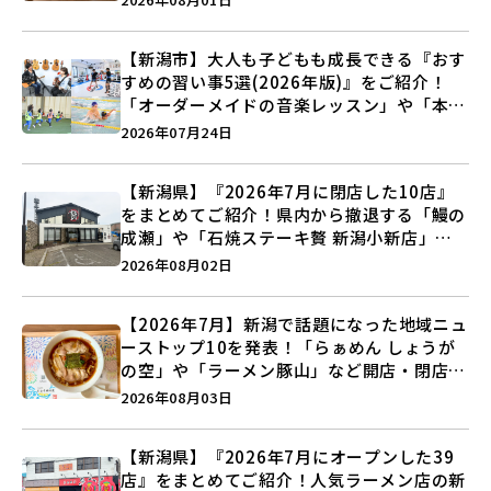
【新潟市】大人も子どもも成長できる『おす
すめの習い事5選(2026年版)』をご紹介！
「オーダーメイドの音楽レッスン」や「本格
キックボクシング」で新しい自分を見つけよ
2026年07月24日
う♪
【新潟県】『2026年7月に閉店した10店』
をまとめてご紹介！県内から撤退する「鰻の
成瀬」や「石焼ステーキ贅 新潟小新店」が
営業に幕…。
2026年08月02日
【2026年7月】新潟で話題になった地域ニュ
ーストップ10を発表！「らぁめん しょうが
の空」や「ラーメン豚山」など開店・閉店の
注目記事をランキングでご紹介♪
2026年08月03日
【新潟県】『2026年7月にオープンした39
店』をまとめてご紹介！人気ラーメン店の新