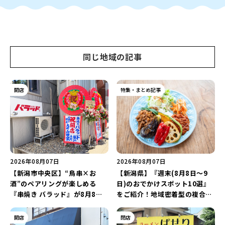
同じ地域の記事
開店
特集・まとめ記事
2026年08月07日
2026年08月07日
【新潟市中央区】“鳥串×お
【新潟県】『週末(8月8日～9
酒”のペアリングが楽しめる
日)のおでかけスポット10選』
『串焼き バラッド』が8月8日
をご紹介！地域密着型の複合施
にオープン！厳選した地酒もラ
設「めぐり舎」や「シーナシー
インアップ♪
ナ丸大新潟のサマーフェスタ
開店
閉店