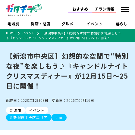
おすすめ
チラシ情報
地域別
開店・閉店
グルメ
イベント
暮らし
HOME
イベント
【新潟市中央区】幻想的な空間で“特別な夜”を楽しもう
♪『キャンドルナイト クリスマスディナー』が12月15日～25日に開催！
食品スーパー・コンビ
戸建住宅・マンショ
特売セール
インタビュー
ニ
ン・土地
住宅メーカー・工務
【新潟市中央区】幻想的な空間で“特別
新潟市
開店
ラーメン
体験・販売
施設・ショップ
下越
閉店
現地レポート
祭り・伝統行事
店
な夜”を楽しもう♪『キャンドルナイト
ショッピングモール・
ドラッグストア・ホーム
特集・まとめ記事
大型施設
センター
クリスマスディナー』が12月15日～25
食品メーカー・県産
リニューアル・移転
休業
開店まとめ
閉店まとめ
中越
和食
趣味・展示会
上越
洋食
ライブ・コンサート
品
日に開催！
新潟市・開店
新潟市・閉店
長岡市・開店
セツコママ
ランキング
新潟人
キャンペーン
ファッション
生活サービス
長岡市・閉店
上越市・開店
上越市・閉店
開店まとめ
閉店まとめ
人気記事まとめ
定食まとめ
配信日：2023年12月08日 更新日：2026年06月16日
にいがた酒の陣・新潟
習い事・塾
アパレル・雑貨
フィットネス・ジム
佐渡
スイーツ
スポーツ
ランチ
ラーメン・開店
ラーメン・閉店
酒月
ラーメンまとめ
飲食店まとめ
新潟市
イベント
観光スポット
温泉・入浴
ホテル
旅館
水族館
インテリア・雑貨
外食・テイクアウト
新潟市中央区エリア
pr
リラクゼーション・整体
スキー場
リユース・買取
新車・中古車・カー用品
旅行・レジャー
家電・携帯電話
新潟市中央区
ご当地グルメ
セミナー・講演会
新潟市東区
食べ歩き
子ども向け
テイクアウト
新潟市西区
花火大会
新潟市北区
季節・期間限定
入場無料
病院・クリニック
イオンモール
ラブラ万代・ラブラ2
冠婚葬祭
習い事・塾
通販・EC
イベント
求人