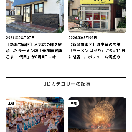
2026」がおすすめ♪
2026年08月07日
2026年08月06日
【新潟市南区】人気店の味を継
【新潟市東区】町中華の老舗
承したラーメン店『元祖麻婆麺
『ラーメン ぱせり』が8月11日
こま 二代目』が8月8日にオー
に閉店…。ボリューム満点の名
プン！多くのファンに親しまれ
店が幕を閉じる。
た「麻婆麺」を復刻♪
同じカテゴリーの記事
上越
中越