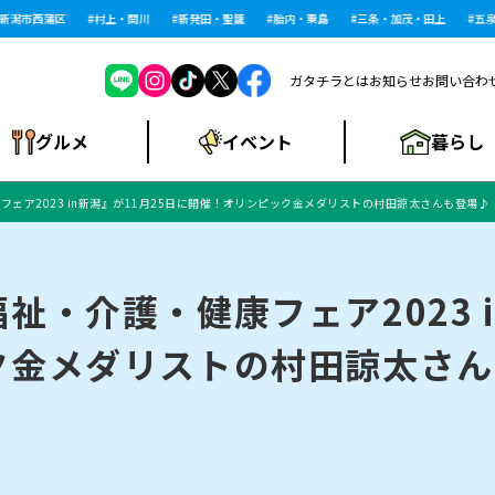
潟市西蒲区
村上・関川
新発田・聖籠
胎内・粟島
三条・加茂・田上
五泉・
ガタチラとは
お知らせ
お問い合わ
暮らし
グルメ
イベント
ェア2023 in新潟』が11月25日に開催！オリンピック金メダリストの村田諒太さんも登場♪
ショッピングモー
戸建住宅・マンショ
住宅メーカー・工
食品メーカー・県
特集・まとめ記
ル・大型施設
ン・土地
下越
閉店
現地レポート
祭り・伝統行事
インタビュー
中越
和食
趣味・展示会
務店
産品
事
・介護・健康フェア2023 i
ク金メダリストの村田諒太さん
にいがた酒の陣・新
め
トネス・ジム
キャンペーン
閉店まとめ
開店まとめ
観光スポット
新潟市・開店
閉店まとめ
温泉・入浴
新潟市・閉店
人気記事まとめ
ホテル
長岡市・開店
旅館
定食
水
生活サービス
潟酒月
ランチ
リニック
メン・閉店
イオンモール
ラブラ万代・ラブラ2
ビルボードプレイ
新車・中古車・カー用品
旅行・レジャー
家電・携帯電話