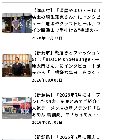
分を見つけよう♪
【弥彦村】『酒屋やよい・三代目
店主の羽生雅克さん』にインタビ
ュー！地酒やクラフトビール、ワ
イン醸造まで手掛ける“挑戦の歴
史”に迫る♪
2026年07月25日
【新潟市】靴磨きとファッション
の店『BLOOM shoelounge・平
原太門さん』にインタビュー！足
元から「上機嫌な毎日」をつくる
装いの提案とは？
2026年08月01日
【新潟県】『2026年7月にオープ
ンした39店』をまとめてご紹介！
人気ラーメン店の新ブランド「ら
ぁめん 鳥紬麦」や「らぁめん し
ょうがの空」など盛りだくさん♪
2026年08月01日
【新潟県】『2026年7月に閉店し