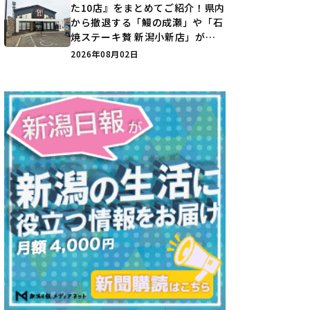
た10店』をまとめてご紹介！県内
から撤退する「鰻の成瀬」や「石
焼ステーキ贅 新潟小新店」が営
業に幕…。
2026年08月02日