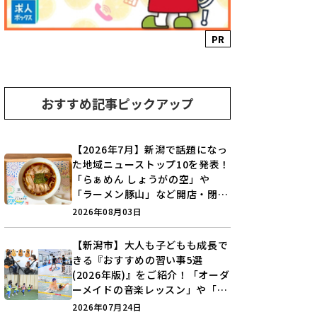
PR
おすすめ記事ピックアップ
【2026年7月】新潟で話題になっ
た地域ニューストップ10を発表！
「らぁめん しょうがの空」や
「ラーメン豚山」など開店・閉店
の注目記事をランキングでご紹介
2026年08月03日
♪
【新潟市】大人も子どもも成長で
きる『おすすめの習い事5選
(2026年版)』をご紹介！「オーダ
ーメイドの音楽レッスン」や「本
格キックボクシング」で新しい自
2026年07月24日