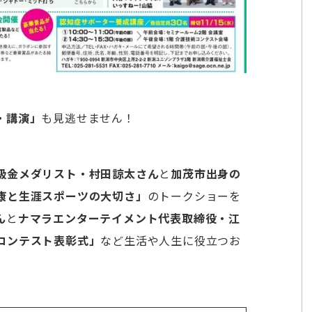
・講演」
も見逃せません！
級金メダリスト・村田諒太さん
と
加茂市出身の
康と生涯スポーツの大切さ」
のトークショーを
ん
と
ナマラエンターテイメント代表取締役・江
コンテスト表彰式」
など生活や人生に役立つお