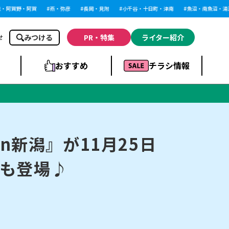
阿賀野・阿賀
燕・弥彦
長岡・見附
小千谷・十日町・津南
魚沼・南魚沼・湯沢
みつける
PR・特集
ライター紹介
せ
おすすめ
チラシ情報
ドラッグストア・ホ
ライブ・コンサー
ームセンター
上越
洋食
ト
n新潟』が11月25日
も登場♪
まとめ
族館
長岡市・閉店
リラクゼーション・整体
ラーメンまとめ
上越市・開店
飲食店まとめ
スBP
新潟伊勢丹
ピア万代
冠婚葬祭
習い事・塾
通販・EC