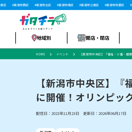
区
新潟市西区
新潟市北区
新潟市南区
新潟市江南区
新潟市秋葉区
新
地域別
開店・閉店
HOME
イベント
【新潟市中央区】『福祉・介護・健康フ
食品スーパー・コ
新潟市
開店
ラーメン
体験・販売
施設・ショップ
特売セール
ンビニ
【新潟市中央区】『福祉
に開催！オリンピッ
リニューアル・移転
習い事・塾
セツコママ
アパレル・雑貨
ランキング
休業
新潟人
開店まと
フィッ
ファッション
佐渡
スイーツ
スポーツ
上越市・閉店
スキー場
リユース・買取
ラーメン・開店
病院・ク
ラー
配信日：2023年11月23日 更新日：2026年06月17日
リバーサイド千秋
パティオPATIO
インテリア・雑貨
外食・テイクアウト