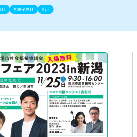
ト
区
大会
新潟市北区
季節・期間限定
入場無料
新潟市南区
住宅展示場
カフェ
新潟市江南区
完成見学会
居酒屋・バー
学生スポーツ
新潟市秋葉区
焼肉
パスタ
ア
新潟市 チラシ
長岡・見附 チラシ
上越・妙高・糸魚川 チラシ
無料
親子向け
pr
茂・田上
・町定食
五泉・阿賀野・阿賀
海鮮・鮨
そば・うどん
燕・弥彦
日本酒・新潟清酒
長岡・見附
小千谷
ワイン
ール
周年祭・感謝祭セール
年末・初売りセール
川
送迎会