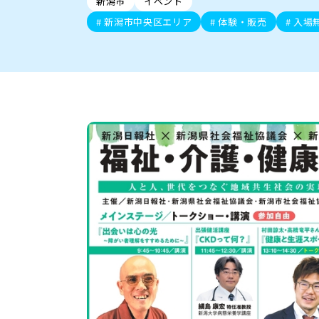
新潟市
イベント
新潟市中央区
ご当地グルメ
セミナー・講演会
新潟市東区
食べ歩き
子ども向け
テイクアウ
新潟市西
花火
イベント
求人
官公庁・自治体
新潟市中央区エリア
体験・販売
入場
新発田・聖籠
デカ盛り・大盛り
胎内・粟島
旨辛・激辛
三条・加
定食
火曜セール
オープン・リニューアルセ
柏崎・刈羽・出雲崎
ビアガーデン・暑気払い
上越・妙高・糸魚
忘新年会・歓