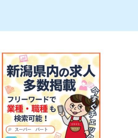
ルビレックス
新潟市西蒲区
パン・ベーカリー
村上・関川
タレカツ・豚カツ
注目 チラシ
週末セール
・十日町・津南
・クラフトビール
魚沼・南魚沼・湯沢
ケーキ・パフェ