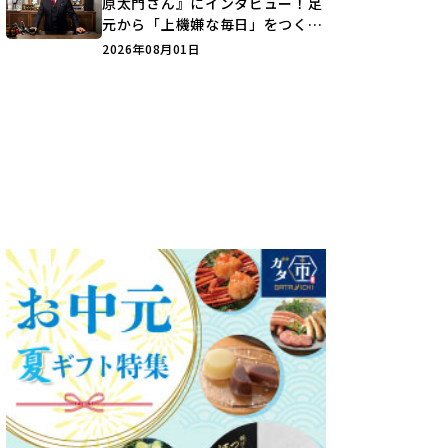
原太門さん』にインタビュー！足
元から「上機嫌な毎日」をつくる
装いの提案とは？
2026年08月01日