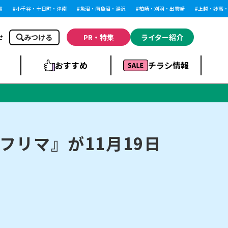
小千谷・十日町・津南
魚沼・南魚沼・湯沢
柏崎・刈羽・出雲崎
上越・妙高・糸
みつける
PR・特集
ライター紹介
せ
おすすめ
チラシ情報
ドラッグストア・ホ
ライブ・コンサー
ームセンター
上越
洋食
ト
リマ』が11月19日
まとめ
族館
長岡市・閉店
リラクゼーション・整体
ラーメンまとめ
上越市・開店
飲食店まとめ
スBP
新潟伊勢丹
ピア万代
冠婚葬祭
習い事・塾
通販・EC