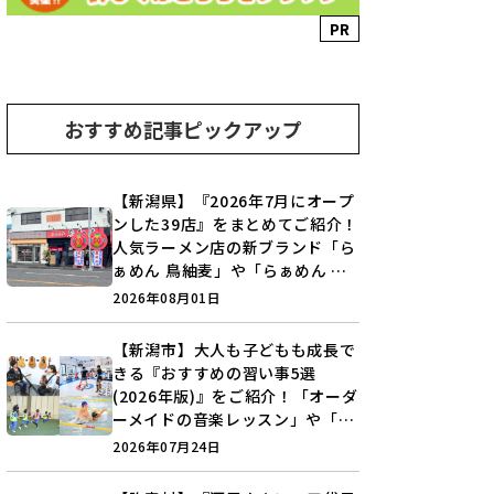
PR
おすすめ記事ピックアップ
【新潟県】『2026年7月にオープ
ンした39店』をまとめてご紹介！
人気ラーメン店の新ブランド「ら
ぁめん 鳥紬麦」や「らぁめん し
ょうがの空」など盛りだくさん♪
2026年08月01日
【新潟市】大人も子どもも成長で
きる『おすすめの習い事5選
(2026年版)』をご紹介！「オーダ
ーメイドの音楽レッスン」や「本
格キックボクシング」で新しい自
2026年07月24日
分を見つけよう♪