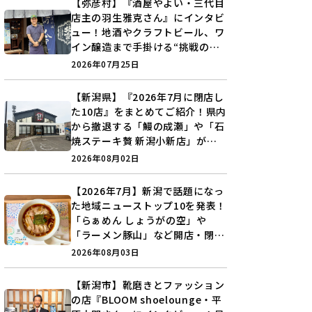
【弥彦村】『酒屋やよい・三代目
店主の羽生雅克さん』にインタビ
ュー！地酒やクラフトビール、ワ
イン醸造まで手掛ける“挑戦の歴
史”に迫る♪
2026年07月25日
【新潟県】『2026年7月に閉店し
た10店』をまとめてご紹介！県内
から撤退する「鰻の成瀬」や「石
焼ステーキ贅 新潟小新店」が営
業に幕…。
2026年08月02日
【2026年7月】新潟で話題になっ
た地域ニューストップ10を発表！
「らぁめん しょうがの空」や
「ラーメン豚山」など開店・閉店
の注目記事をランキングでご紹介
2026年08月03日
♪
【新潟市】靴磨きとファッション
の店『BLOOM shoelounge・平