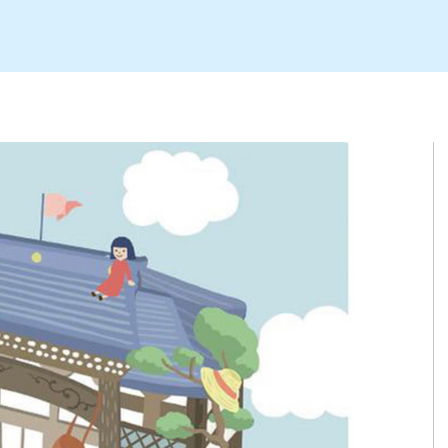
ト
区
大会
新潟市北区
季節・期間限定
入場無料
新潟市南区
住宅展示場
カフェ
新潟市江南区
完成見学会
居酒屋・バー
学生スポーツ
新潟市秋葉区
焼肉
パスタ
ア
新潟市 チラシ
長岡・見附 チラシ
上越・妙高・糸魚川 チラシ
茂・田上
・町定食
五泉・阿賀野・阿賀
海鮮・鮨
そば・うどん
燕・弥彦
日本酒・新潟清酒
長岡・見附
小千谷
ワイン
ール
周年祭・感謝祭セール
年末・初売りセール
川
送迎会