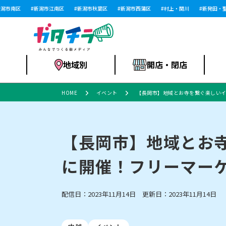
市南区
新潟市江南区
新潟市秋葉区
新潟市西蒲区
村上・関川
新発田・聖籠
地域別
開店・閉店
HOME
イベント
【長岡市】地域とお寺を繋ぐ楽しいイ
食品スーパー・コ
新潟市
開店
ラーメン
体験・販売
施設・ショップ
特売セール
ンビニ
【長岡市】地域とお寺
に開催！フリーマー
リニューアル・移転
習い事・塾
セツコママ
アパレル・雑貨
ランキング
休業
新潟人
開店まと
フィッ
ファッション
佐渡
スイーツ
スポーツ
上越市・閉店
スキー場
リユース・買取
ラーメン・開店
病院・ク
ラー
配信日：2023年11月14日 更新日：2023年11月14日
リバーサイド千秋
パティオPATIO
インテリア・雑貨
外食・テイクアウト