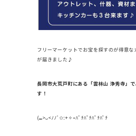
フリーマーケットでお宝を探すのが得意な
が届きました♪
長岡市大荒戸町にある「雲林山 浄秀寺」で、
す！
(⑉>ᴗ<ﾉﾉﾞ✩:+✧︎⋆ﾊﾟﾁﾊﾟﾁﾊﾟﾁﾊﾟﾁ