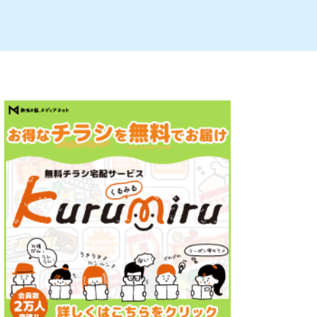
ルビレックス
新潟市西蒲区
パン・ベーカリー
村上・関川
タレカツ・豚カツ
注目 チラシ
週末セール
・十日町・津南
・クラフトビール
魚沼・南魚沼・湯沢
ケーキ・パフェ