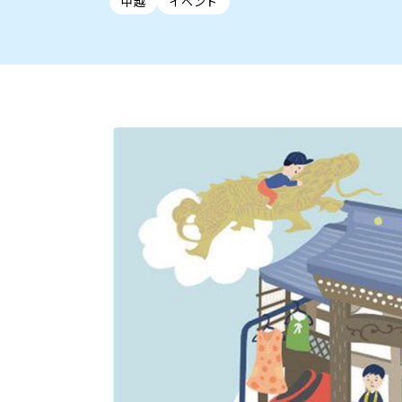
中越
イベント
新潟市中央区
ご当地グルメ
セミナー・講演会
新潟市東区
食べ歩き
子ども向け
テイクアウ
新潟市西
花火
イベント
求人
官公庁・自治体
新発田・聖籠
デカ盛り・大盛り
胎内・粟島
旨辛・激辛
三条・加
定食
火曜セール
オープン・リニューアルセ
柏崎・刈羽・出雲崎
ビアガーデン・暑気払い
上越・妙高・糸魚
忘新年会・歓