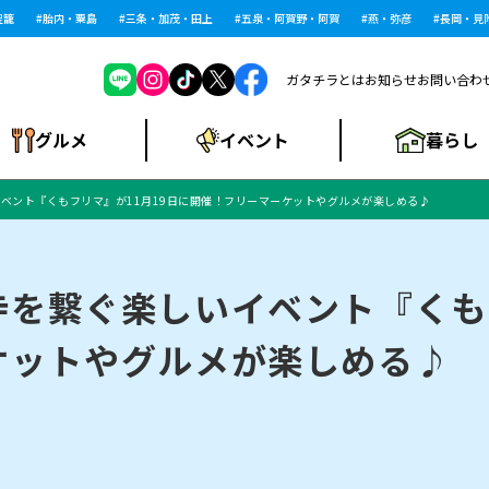
胎内・粟島
三条・加茂・田上
五泉・阿賀野・阿賀
燕・弥彦
長岡・見附
ガタチラとは
お知らせ
お問い合わ
暮らし
グルメ
イベント
ベント『くもフリマ』が11月19日に開催！フリーマーケットやグルメが楽しめる♪
ショッピングモー
戸建住宅・マンショ
住宅メーカー・工
食品メーカー・県
特集・まとめ記
ル・大型施設
ン・土地
下越
閉店
現地レポート
祭り・伝統行事
インタビュー
中越
和食
趣味・展示会
務店
産品
事
を繋ぐ楽しいイベント『くもフ
ケットやグルメが楽しめる♪
にいがた酒の陣・新
め
トネス・ジム
キャンペーン
閉店まとめ
開店まとめ
観光スポット
新潟市・開店
閉店まとめ
温泉・入浴
新潟市・閉店
人気記事まとめ
ホテル
長岡市・開店
旅館
定食
水
生活サービス
潟酒月
ランチ
リニック
メン・閉店
イオンモール
ラブラ万代・ラブラ2
ビルボードプレイ
新車・中古車・カー用品
旅行・レジャー
家電・携帯電話