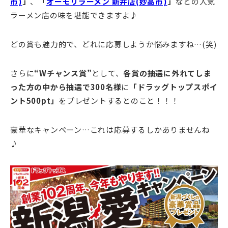
市)
」
、
「
オーモリラーメン 新井店(妙高市)
」
などの人気
ラーメン店の味を堪能できますよ♪
どの賞も魅力的で、どれに応募しようか悩みますね…(笑)
さらに
“Wチャンス賞”
として、
各賞の抽選に外れてしま
った方の中から抽選で300名様
に
「ドラッグトップスポイ
ント500pt」
をプレゼントするとのこと！！！
豪華なキャンペーン…これは応募するしかありませんね
♪