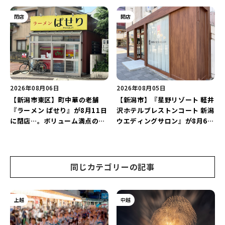
設「めぐり舎」や「シーナシー
プン！多くのファンに親しまれ
ナ丸大新潟のサマーフェスタ
た「麻婆麺」を復刻♪
閉店
開店
2026」がおすすめ♪
2026年08月06日
2026年08月05日
【新潟市東区】町中華の老舗
【新潟市】『星野リゾート 軽井
『ラーメン ぱせり』が8月11日
沢ホテルブレストンコート 新潟
に閉店…。ボリューム満点の名
ウエディングサロン』が8月6日
店が幕を閉じる。
にオープン！軽井沢ウエディン
グを万代で相談しよう♪
同じカテゴリーの記事
上越
中越