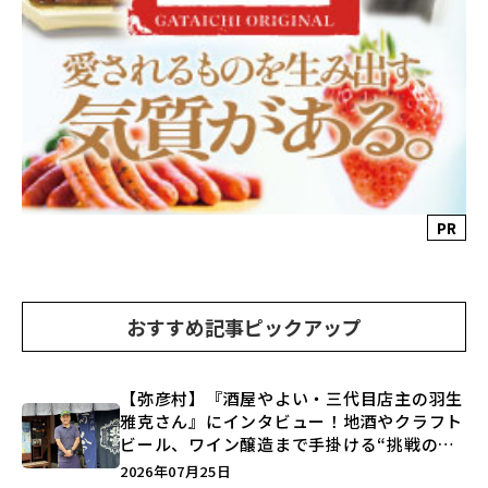
PR
おすすめ記事ピックアップ
【弥彦村】『酒屋やよい・三代目店主の羽生
雅克さん』にインタビュー！地酒やクラフト
ビール、ワイン醸造まで手掛ける“挑戦の歴
史”に迫る♪
2026年07月25日