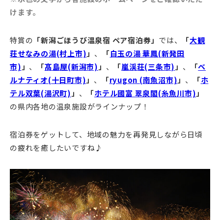
けます。
特賞の
「新潟ごほうび温泉宿 ペア宿泊券」
では、
「
大観
荘せなみの湯(村上市)
」
、
「
白玉の湯 華鳳(新発田
市)
」
、
「
髙島屋(新潟市)
」
、
「
嵐渓荘(三条市)
」
、
「
ベ
ルナティオ(十日町市)
」
、
「
ryugon (南魚沼市)
」
、
「
ホ
テル双葉(湯沢町)
」
、
「
ホテル國富 翠泉閣(糸魚川市)
」
の県内各地の温泉施設がラインナップ！
宿泊券をゲットして、地域の魅力を再発見しながら日頃
の疲れを癒したいですね♪