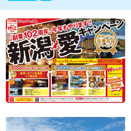
新潟市南区
カフェ
住宅展示場
居酒屋・バー
新潟市江南区
完成見学会
焼肉
学生スポーツ
新潟市秋葉区
パスタ
アルビレックス
新潟市西蒲区
ビルボードプレイスBP
新潟伊勢丹
ピア万代
官公庁・自治体
新潟市 チラシ
長岡・見附 チラシ
村上・関川
パン・ベーカリー
新発田・聖籠
タレカツ・豚カツ
胎内・粟島
デカ盛り・大盛り
リバーサイド千秋
パティオPATIO
上越・妙高・糸魚川 チラシ
注目 チラシ
週末セール
三条・加茂・田上
旨辛・激辛
定食・町定食
五泉・阿賀野・阿賀
海鮮・鮨
燕・弥彦
そば・うどん
火曜セール
オープン・リニューアルセール
長岡・見附
日本酒・新潟清酒
小千谷・十日町・津南
ワイン・クラフトビール
魚沼・南魚沼・湯沢
周年祭・感謝祭セール
年末・初売りセール
柏崎・刈羽・出雲崎
ケーキ・パフェ
ビアガーデン・暑気払い
上越・妙高・糸魚川
忘新年会・歓送迎会