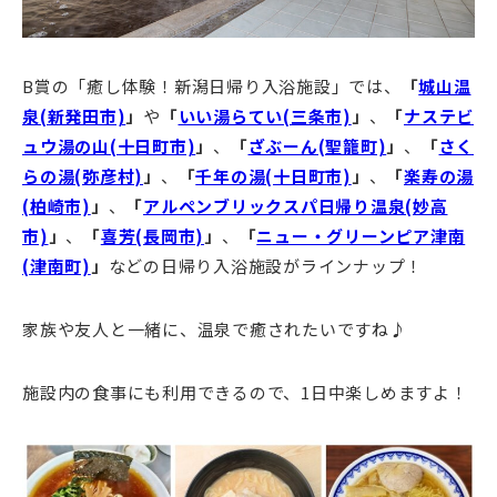
B賞の「癒し体験！新潟日帰り入浴施設」では、
「
城山温
泉(新発田市)
」
や
「
いい湯らてい(三条市)
」
、
「
ナステビ
ュウ湯の山(十日町市)
」
、
「
ざぶーん(聖籠町)
」
、
「
さく
らの湯(弥彦村)
」
、
「
千年の湯(十日町市)
」
、
「
楽寿の湯
(柏崎市)
」
、
「
アルペンブリックスパ日帰り温泉(妙高
市)
」
、
「
喜芳(長岡市)
」
、
「
ニュー・グリーンピア津南
(津南町)
」
などの日帰り入浴施設がラインナップ！
家族や友人と一緒に、温泉で癒されたいですね♪
施設内の食事にも利用できるので、1日中楽しめますよ！