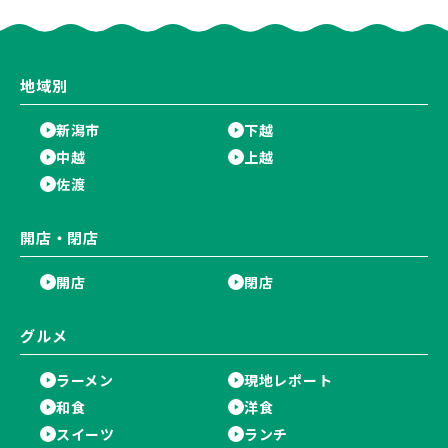
デ」が登場♪
楽しもう♪
地域別
新潟市
下越
中越
上越
佐渡
開店・閉店
開店
閉店
グルメ
ラーメン
現地レポート
和食
洋食
スイーツ
ランチ