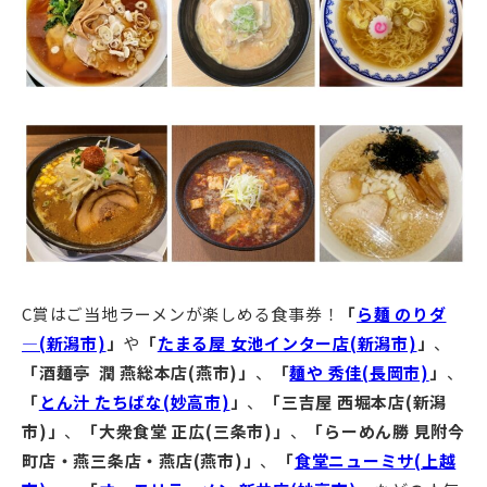
C賞はご当地ラーメンが楽しめる食事券！
「
ら麺 のりダ
―(新潟市)
」
や
「
たまる屋 女池インター店(新潟市)
」
、
「酒麺亭 潤 燕総本店(燕市)」
、
「
麺や 秀佳(長岡市)
」
、
「
とん汁 たちばな(妙高市)
」
、
「三吉屋 西堀本店(新潟
市)」
、
「大衆食堂 正広(三条市)」
、
「らーめん勝 見附今
町店・燕三条店・燕店(燕市)」
、
「
食堂ニューミサ(上越