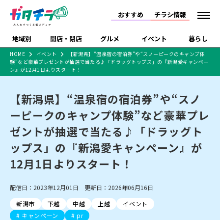
おすすめ
チラシ情報
地域別
開店・閉店
グルメ
イベント
暮らし
HOME
イベント
【新潟県】“温泉宿の宿泊券”や“スノーピークのキャンプ体
験”など豪華プレゼントが抽選で当たる♪「ドラッグトップス」の『新潟愛キャンペー
食品スーパー・コンビ
戸建住宅・マンショ
特売セール
インタビュー
ン』が12月1日よりスタート！
ニ
ン・土地
住宅メーカー・工務
新潟市
開店
ラーメン
体験・販売
施設・ショップ
下越
閉店
現地レポート
祭り・伝統行事
店
【新潟県】“温泉宿の宿泊券”や“スノ
ショッピングモール・
ドラッグストア・ホーム
特集・まとめ記事
ーピークのキャンプ体験”など豪華プレ
大型施設
センター
食品メーカー・県産
ゼントが抽選で当たる♪「ドラッグト
リニューアル・移転
休業
開店まとめ
閉店まとめ
中越
和食
趣味・展示会
上越
洋食
ライブ・コンサート
品
新潟市・開店
新潟市・閉店
長岡市・開店
ップス」の『新潟愛キャンペーン』が
セツコママ
ランキング
新潟人
キャンペーン
ファッション
生活サービス
長岡市・閉店
上越市・開店
上越市・閉店
12月1日よりスタート！
開店まとめ
閉店まとめ
人気記事まとめ
定食まとめ
にいがた酒の陣・新潟
習い事・塾
アパレル・雑貨
フィットネス・ジム
佐渡
スイーツ
スポーツ
ランチ
ラーメン・開店
ラーメン・閉店
酒月
ラーメンまとめ
飲食店まとめ
観光スポット
温泉・入浴
ホテル
旅館
水族館
配信日：2023年12月01日 更新日：2026年06月16日
インテリア・雑貨
外食・テイクアウト
リラクゼーション・整体
スキー場
リユース・買取
新車・中古車・カー用品
旅行・レジャー
家電・携帯電話
新潟市
下越
中越
上越
イベント
新潟市中央区
ご当地グルメ
セミナー・講演会
新潟市東区
食べ歩き
子ども向け
テイクアウト
新潟市西区
花火大会
新潟市北区
季節・期間限定
入場無料
病院・クリニック
イオンモール
ラブラ万代・ラブラ2
キャンペーン
pr
冠婚葬祭
習い事・塾
通販・EC
イベント
求人