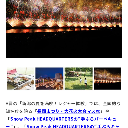
A賞の「新潟の夏を満喫！レジャー体験」では、全国的な
知名度を誇る
「
長岡まつり・大花火大会マス席
」
や
「
Snow Peak HEADQUARTERSの“手ぶらバーベキュ
ー”
」、「
Snow Peak HEADQUARTERSの“手ぶらキャ