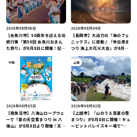
2026年08月06日
2026年08月04日
【糸魚川市】50周年を迎える伝
【長岡市】大迫力の「海のフェ
統行事『第50回 糸魚川おまん
ニックス」に感動♪『寺泊港ま
た祭り』が8月8日に開催！記念
つり 海上大花火大会』が8月7
企画の新潟プロレス＆東京力車
日に開催！海と夜空を彩る“約
を楽しもう♪
5,000発の花火”を楽しもう♪
中越
上越
2026年08月03日
2026年08月02日
【南魚沼市】八海山ロープウェ
【上越市】『山のうえ真夏の雪
ーで『夏の天空雪まつり in 八
まつり』が8月8日に開催！キュ
海山』が8月8日より開催！天然
ーピットバレイスキー場で“真
雪を使った「そり遊びゲレン
夏の雪遊び＆夜の花火大会”を