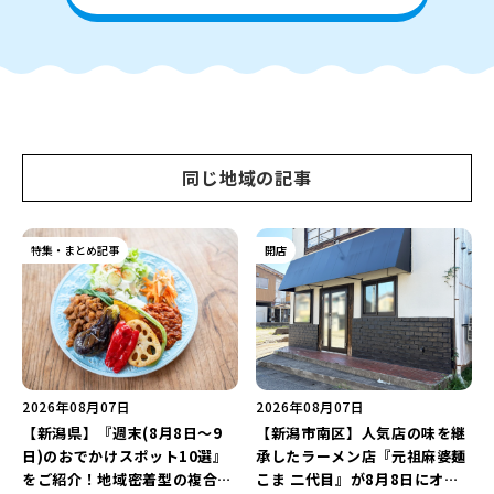
同じ地域の記事
特集・まとめ記事
開店
2026年08月07日
2026年08月07日
【新潟県】『週末(8月8日～9
【新潟市南区】人気店の味を継
日)のおでかけスポット10選』
承したラーメン店『元祖麻婆麺
をご紹介！地域密着型の複合施
こま 二代目』が8月8日にオー