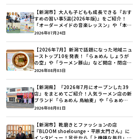
【新潟市】大人も子どもも成長できる『おす
すめの習い事5選(2026年版)』をご紹介！
「オーダーメイドの音楽レッスン」や「本格
キックボクシング」で新しい自分を見つけよ
2026年07月24日
う♪
【2026年7月】新潟で話題になった地域ニュ
ーストップ10を発表！「らぁめん しょうが
の空」や「ラーメン豚山」など開店・閉店の
注目記事をランキングでご紹介♪
2026年08月03日
【新潟県】『2026年7月にオープンした39
店』をまとめてご紹介！人気ラーメン店の新
ブランド「らぁめん 鳥紬麦」や「らぁめん
しょうがの空」など盛りだくさん♪
2026年08月01日
【新潟市】靴磨きとファッションの店
『BLOOM shoelounge・平原太門さん』に
インタビュー！足元から「上機嫌な毎日」を