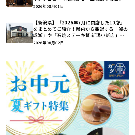
つくる装いの提案とは？
2026年08月01日
【新潟県】『2026年7月に閉店した10店』
をまとめてご紹介！県内から撤退する「鰻の
成瀬」や「石焼ステーキ贅 新潟小新店」が
営業に幕…。
2026年08月02日