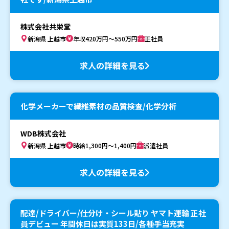
株式会社共栄堂
新潟県 上越市
年収420万円～550万円
正社員
求人の詳細を見る
化学メーカーで繊維素材の品質検査/化学分析
WDB株式会社
新潟県 上越市
時給1,300円～1,400円
派遣社員
求人の詳細を見る
配達/ドライバー/仕分け・シール貼り ヤマト運輸 正社
員デビュー 年間休日は実質133日/各種手当充実