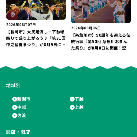
2026年08月07日
2026年08月06日
【長岡市】大民踊流し・下駄総
【糸魚川市】50周年を迎える伝
踊りで盛り上がろう♪『第31回
統行事『第50回 糸魚川おまん
中之島夏まつり』が8月9日に開
た祭り』が8月8日に開催！記念
催！“新潟アルビレックスBB選
企画の新潟プロレス＆東京力車
手”のシュート対決は必見♪
を楽しもう♪
地域別
新潟市
下越
中越
上越
佐渡
開店・閉店