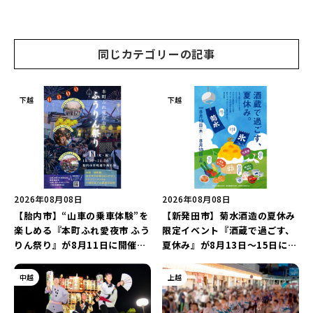
や「ラーメン豚山」など開店・
や「石焼ステーキ贅 新潟小新
閉店の注目記事をランキングで
店」が営業に幕…。
ご紹介♪
同じカテゴリーの記事
下越
下越
2026年08月08日
2026年08月08日
【胎内市】“山車の乗車体験”を
【新発田市】菊水酒造の夏休み
楽しめる『本町ふれ愛夜市 ふう
限定イベント『酒蔵で過ごす、
りん祭り』が8月11日に開催！
夏休み』が8月13日～15日に開
レトロな商店街に「グルメ＆縁
催！「蔵元かき氷」や「風鈴作
日の露店」が大集結♪
り体験」を満喫しよう♪
中越
上越