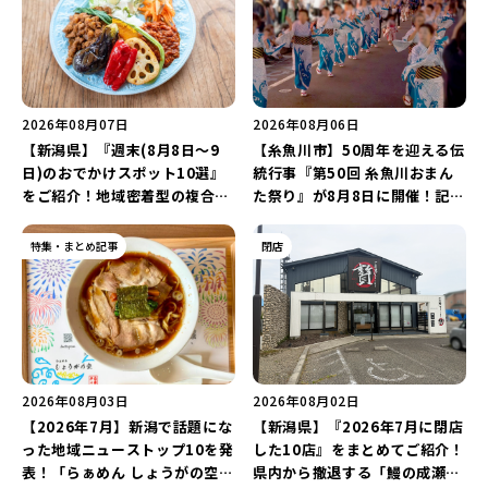
2026年08月07日
2026年08月06日
【新潟県】『週末(8月8日～9
【糸魚川市】50周年を迎える伝
日)のおでかけスポット10選』
統行事『第50回 糸魚川おまん
をご紹介！地域密着型の複合施
た祭り』が8月8日に開催！記念
設「めぐり舎」や「シーナシー
企画の新潟プロレス＆東京力車
ナ丸大新潟のサマーフェスタ
を楽しもう♪
特集・まとめ記事
閉店
2026」がおすすめ♪
2026年08月03日
2026年08月02日
【2026年7月】新潟で話題にな
【新潟県】『2026年7月に閉店
った地域ニューストップ10を発
した10店』をまとめてご紹介！
表！「らぁめん しょうがの空」
県内から撤退する「鰻の成瀬」