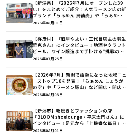
【新潟県】『2026年7月にオープンした39
店』をまとめてご紹介！人気ラーメン店の新
ブランド「らぁめん 鳥紬麦」や「らぁめん
しょうがの空」など盛りだくさん♪
2026年08月01日
【弥彦村】『酒屋やよい・三代目店主の羽生
雅克さん』にインタビュー！地酒やクラフト
ビール、ワイン醸造まで手掛ける“挑戦の歴
史”に迫る♪
2026年07月25日
【2026年7月】新潟で話題になった地域ニュ
ーストップ10を発表！「らぁめん しょうが
の空」や「ラーメン豚山」など開店・閉店の
注目記事をランキングでご紹介♪
2026年08月03日
【新潟市】靴磨きとファッションの店
『BLOOM shoelounge・平原太門さん』に
インタビュー！足元から「上機嫌な毎日」を
つくる装いの提案とは？
2026年08月01日