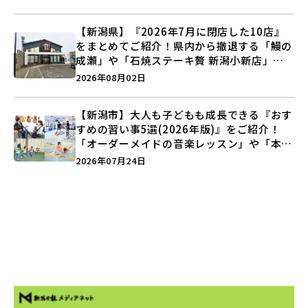
【新潟県】『2026年7月に閉店した10店』
をまとめてご紹介！県内から撤退する「鰻の
成瀬」や「石焼ステーキ贅 新潟小新店」が
営業に幕…。
2026年08月02日
【新潟市】大人も子どもも成長できる『おす
すめの習い事5選(2026年版)』をご紹介！
「オーダーメイドの音楽レッスン」や「本格
キックボクシング」で新しい自分を見つけよ
2026年07月24日
う♪