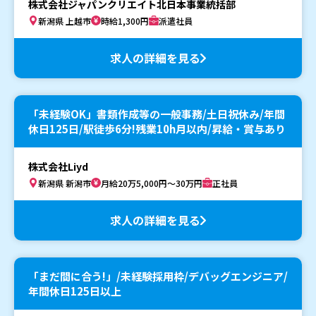
株式会社ジャパンクリエイト北日本事業統括部
新潟県 上越市
時給1,300円
派遣社員
求人の詳細を見る
「未経験OK」書類作成等の一般事務/土日祝休み/年間
休日125日/駅徒歩6分!残業10h月以内/昇給・賞与あり
株式会社Liyd
新潟県 新潟市
月給20万5,000円～30万円
正社員
求人の詳細を見る
「まだ間に合う!」/未経験採用枠/デバッグエンジニア/
年間休日125日以上