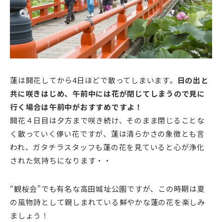
蓮は開花してから4日ほどで散ってしまいます。
日の出と
共に咲きはじめ、午前中には花が閉じてしまうので見に
行く場合は午前中がおすすめですよ！
開花４日目は夕方まで咲き続け、そのまま閉じることな
く散っていく儚い花ですが、蓮は清らかさの象徴とも言
われ、ガタチラスタッフも蓮の花を見ていると心が浄化
された気持ちになります・・
“観桜会”でも有名な高田城址公園ですが、この時期は夏
の風物詩として親しまれている鮮やかな蓮の花を楽しみ
ましょう！