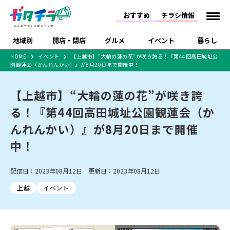
おすすめ
チラシ情報
地域別
開店・閉店
グルメ
イベント
暮らし
HOME
イベント
【上越市】“大輪の蓮の花”が咲き誇る！『第44回高田城址公
園観蓮会（かんれんかい）』が8月20日まで開催中！
食品スーパー・コンビ
戸建住宅・マンショ
特売セール
インタビュー
ニ
ン・土地
住宅メーカー・工務
【上越市】“大輪の蓮の花”が咲き誇
新潟市
開店
ラーメン
体験・販売
施設・ショップ
下越
閉店
現地レポート
祭り・伝統行事
店
る！『第44回高田城址公園観蓮会（か
ショッピングモール・
ドラッグストア・ホーム
特集・まとめ記事
大型施設
センター
んれんかい）』が8月20日まで開催
食品メーカー・県産
リニューアル・移転
休業
開店まとめ
閉店まとめ
中越
和食
趣味・展示会
上越
洋食
ライブ・コンサート
品
中！
新潟市・開店
新潟市・閉店
長岡市・開店
セツコママ
ランキング
新潟人
キャンペーン
ファッション
生活サービス
長岡市・閉店
上越市・開店
上越市・閉店
開店まとめ
閉店まとめ
人気記事まとめ
定食まとめ
配信日：2023年08月12日 更新日：2023年08月12日
にいがた酒の陣・新潟
習い事・塾
アパレル・雑貨
フィットネス・ジム
佐渡
スイーツ
スポーツ
ランチ
ラーメン・開店
ラーメン・閉店
酒月
ラーメンまとめ
飲食店まとめ
上越
イベント
観光スポット
温泉・入浴
ホテル
旅館
水族館
インテリア・雑貨
外食・テイクアウト
リラクゼーション・整体
スキー場
リユース・買取
新車・中古車・カー用品
旅行・レジャー
家電・携帯電話
新潟市中央区
ご当地グルメ
セミナー・講演会
新潟市東区
食べ歩き
子ども向け
テイクアウト
新潟市西区
花火大会
新潟市北区
季節・期間限定
入場無料
病院・クリニック
イオンモール
ラブラ万代・ラブラ2
冠婚葬祭
習い事・塾
通販・EC
イベント
求人