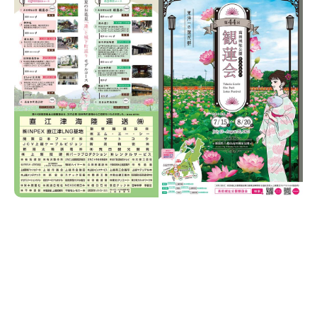
新潟市南区
カフェ
住宅展示場
居酒屋・バー
新潟市江南区
完成見学会
焼肉
学生スポーツ
新潟市秋葉区
パスタ
アルビレックス
新潟市西蒲区
ビルボードプレイスBP
新潟伊勢丹
ピア万代
官公庁・自治体
新潟市 チラシ
長岡・見附 チラシ
村上・関川
パン・ベーカリー
新発田・聖籠
タレカツ・豚カツ
胎内・粟島
デカ盛り・大盛り
リバーサイド千秋
パティオPATIO
上越・妙高・糸魚川 チラシ
注目 チラシ
週末セール
三条・加茂・田上
旨辛・激辛
定食・町定食
五泉・阿賀野・阿賀
海鮮・鮨
燕・弥彦
そば・うどん
火曜セール
オープン・リニューアルセール
長岡・見附
日本酒・新潟清酒
小千谷・十日町・津南
ワイン・クラフトビール
魚沼・南魚沼・湯沢
周年祭・感謝祭セール
年末・初売りセール
柏崎・刈羽・出雲崎
ケーキ・パフェ
ビアガーデン・暑気払い
上越・妙高・糸魚川
忘新年会・歓送迎会