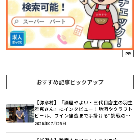
PR
おすすめ記事ピックアップ
【弥彦村】『酒屋やよい・三代目店主の羽生
雅克さん』にインタビュー！地酒やクラフト
ビール、ワイン醸造まで手掛ける“挑戦の歴
史”に迫る♪
2026年07月25日