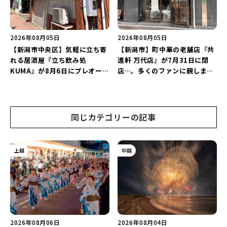
2026年08月05日
2026年08月05日
【新潟市中央区】気軽に立ち寄
【新潟市】町中華の老舗店『共
れる居酒屋『立ち飲み処
進軒 万代店』が7月31日に閉
KUMA』が8月6日にプレオープ
店…。多くのファンに親しまれ
ン！“1杯目のドリンクが半
た名店が長年の営業に幕。
額”になるキャンペーンを開催
♪
同じカテゴリーの記事
上越
中越
2026年08月06日
2026年08月04日