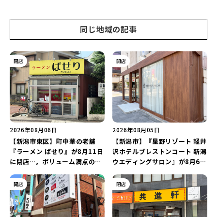
同じ地域の記事
閉店
開店
2026年08月06日
2026年08月05日
【新潟市東区】町中華の老舗
【新潟市】『星野リゾート 軽井
『ラーメン ぱせり』が8月11日
沢ホテルブレストンコート 新潟
に閉店…。ボリューム満点の名
ウエディングサロン』が8月6日
店が幕を閉じる。
にオープン！軽井沢ウエディン
グを万代で相談しよう♪
開店
閉店