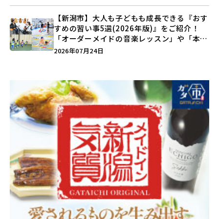
【新潟市】大人も子どもも成長できる『おす
すめの習い事5選(2026年版)』をご紹介！
「オーダーメイドの音楽レッスン」や「本格
キックボクシング」で新しい自分を見つけよ
2026年07月24日
う♪