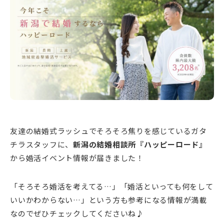
新潟市南区
カフェ
住宅展示場
居酒屋・バー
新潟市江南区
完成見学会
焼肉
学生スポーツ
新潟市秋葉区
パスタ
アルビレックス
新潟市西蒲区
ビルボードプレイスBP
新潟伊勢丹
ピア万代
官公庁・自治体
新潟市 チラシ
長岡・見附 チラシ
村上・関川
パン・ベーカリー
新発田・聖籠
タレカツ・豚カツ
胎内・粟島
デカ盛り・大盛り
リバーサイド千秋
パティオPATIO
上越・妙高・糸魚川 チラシ
注目 チラシ
週末セール
三条・加茂・田上
旨辛・激辛
定食・町定食
五泉・阿賀野・阿賀
海鮮・鮨
燕・弥彦
そば・うどん
火曜セール
オープン・リニューアルセール
長岡・見附
日本酒・新潟清酒
小千谷・十日町・津南
ワイン・クラフトビール
魚沼・南魚沼・湯沢
周年祭・感謝祭セール
年末・初売りセール
柏崎・刈羽・出雲崎
ケーキ・パフェ
ビアガーデン・暑気払い
上越・妙高・糸魚川
忘新年会・歓送迎会
友達の結婚式ラッシュでそろそろ焦りを感じているガタ
チラスタッフに、
新潟の結婚相談所『ハッピーロード』
から婚活イベント情報が届きました！
「そろそろ婚活を考えてる…」「婚活といっても何をして
いいかわからない…」という方も参考になる情報が満載
なのでぜひチェックしてくださいね♪