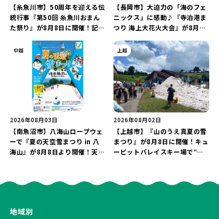
【糸魚川市】50周年を迎える伝
【長岡市】大迫力の「海のフェ
統行事『第50回 糸魚川おまん
ニックス」に感動♪『寺泊港ま
た祭り』が8月8日に開催！記念
つり 海上大花火大会』が8月7
企画の新潟プロレス＆東京力車
日に開催！海と夜空を彩る“約
を楽しもう♪
5,000発の花火”を楽しもう♪
中越
上越
2026年08月03日
2026年08月02日
【南魚沼市】八海山ロープウェ
【上越市】『山のうえ真夏の雪
ーで『夏の天空雪まつり in 八
まつり』が8月8日に開催！キュ
海山』が8月8日より開催！天然
ーピットバレイスキー場で“真
雪を使った「そり遊びゲレン
夏の雪遊び＆夜の花火大会”を
デ」が登場♪
楽しもう♪
地域別