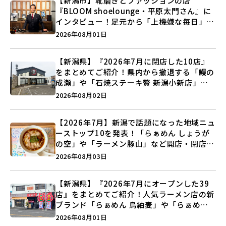
【新潟市】靴磨きとファッションの店
『BLOOM shoelounge・平原太門さん』に
インタビュー！足元から「上機嫌な毎日」を
つくる装いの提案とは？
2026年08月01日
【新潟県】『2026年7月に閉店した10店』
をまとめてご紹介！県内から撤退する「鰻の
成瀬」や「石焼ステーキ贅 新潟小新店」が
営業に幕…。
2026年08月02日
【2026年7月】新潟で話題になった地域ニュ
ーストップ10を発表！「らぁめん しょうが
の空」や「ラーメン豚山」など開店・閉店の
注目記事をランキングでご紹介♪
2026年08月03日
【新潟県】『2026年7月にオープンした39
店』をまとめてご紹介！人気ラーメン店の新
ブランド「らぁめん 鳥紬麦」や「らぁめん
しょうがの空」など盛りだくさん♪
2026年08月01日