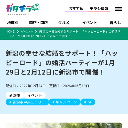
おすすめ
チラシ情報
地域別
開店・閉店
グルメ
イベント
暮らし
HOME
イベント
新潟の幸せな結婚をサポート！「ハッピーロード」の婚活パ
ーティーが1月29日と2月12日に新潟市で開催！
食品スーパー・コンビ
戸建住宅・マンショ
特売セール
インタビュー
ニ
ン・土地
住宅メーカー・工務
新潟の幸せな結婚をサポート！「ハッ
新潟市
開店
ラーメン
体験・販売
施設・ショップ
下越
閉店
現地レポート
祭り・伝統行事
店
ピーロード」の婚活パーティーが1月
ショッピングモール・
ドラッグストア・ホーム
特集・まとめ記事
大型施設
センター
29日と2月12日に新潟市で開催！
食品メーカー・県産
リニューアル・移転
休業
開店まとめ
閉店まとめ
中越
和食
趣味・展示会
上越
洋食
ライブ・コンサート
品
新潟市・開店
新潟市・閉店
長岡市・開店
配信日：2022年12月24日 更新日：2026年06月19日
セツコママ
ランキング
新潟人
キャンペーン
ファッション
生活サービス
長岡市・閉店
上越市・開店
上越市・閉店
開店まとめ
閉店まとめ
人気記事まとめ
定食まとめ
新潟市
イベント
にいがた酒の陣・新潟
習い事・塾
アパレル・雑貨
フィットネス・ジム
佐渡
スイーツ
スポーツ
ランチ
ラーメン・開店
ラーメン・閉店
酒月
新潟市中央区エリア
キャンペーン
pr
ラーメンまとめ
飲食店まとめ
観光スポット
温泉・入浴
ホテル
旅館
水族館
インテリア・雑貨
外食・テイクアウト
リラクゼーション・整体
スキー場
リユース・買取
新車・中古車・カー用品
旅行・レジャー
家電・携帯電話
新潟市中央区
ご当地グルメ
セミナー・講演会
新潟市東区
食べ歩き
子ども向け
テイクアウト
新潟市西区
花火大会
新潟市北区
季節・期間限定
入場無料
病院・クリニック
イオンモール
ラブラ万代・ラブラ2
冠婚葬祭
習い事・塾
通販・EC
イベント
求人