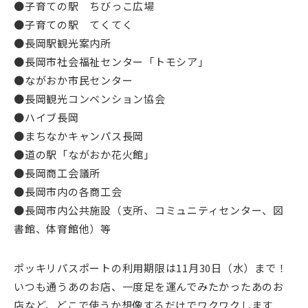
●子育ての駅 ちびっこ広場
●子育ての駅 てくてく
●長岡駅観光案内所
●長岡市社会福祉センター「トモシア」
●ながおか市民センター
●長岡観光コンベンション協会
●ハイブ長岡
●まちなかキャンパス長岡
●道の駅「ながおか花火館」
●長岡商工会議所
●長岡市内の各商工会
●長岡市内公共施設（支所、コミュニティセンター、図
書館、体育館他）等
ポッキリパスポートの利用期限は11月30日（水）まで！
いつも通うあのお店、一度足を運んでみたかったあのお
店など、どこで使うか想像するだけでワクワクします