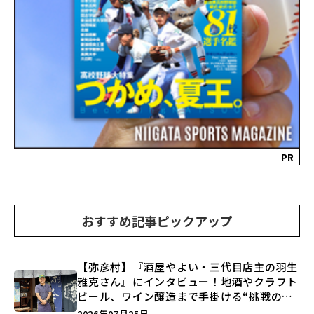
PR
おすすめ記事ピックアップ
【弥彦村】『酒屋やよい・三代目店主の羽生
雅克さん』にインタビュー！地酒やクラフト
ビール、ワイン醸造まで手掛ける“挑戦の歴
史”に迫る♪
2026年07月25日