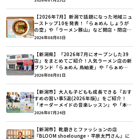
【2026年7月】新潟で話題になった地域ニュ
ーストップ10を発表！「らぁめん しょうが
の空」や「ラーメン豚山」など開店・閉店の
注目記事をランキングでご紹介♪
2026年08月03日
【新潟県】『2026年7月にオープンした39
店』をまとめてご紹介！人気ラーメン店の新
ブランド「らぁめん 鳥紬麦」や「らぁめん
しょうがの空」など盛りだくさん♪
2026年08月01日
【新潟市】大人も子どもも成長できる『おす
すめの習い事5選(2026年版)』をご紹介！
「オーダーメイドの音楽レッスン」や「本格
キックボクシング」で新しい自分を見つけよ
2026年07月24日
う♪
【新潟市】靴磨きとファッションの店
『BLOOM shoelounge・平原太門さん』に