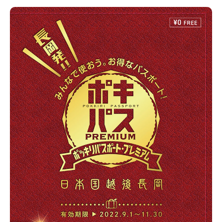
新潟市秋葉区
焼肉
学生スポーツ
パスタ
新潟市西蒲区
アルビレックス
パン・ベーカリー
村上・関川
タレカツ・豚カツ
新発田・聖籠
デカ
注目 チラシ
週末セール
火曜セール
オープン・リニュー
三条・加茂・田上
定食・町定食
海鮮・鮨
五泉・阿賀野・阿賀
そば・うどん
燕・弥彦
日本酒・新潟清酒
長岡・見
周年祭・感謝祭セール
年末・初売りセール
魚沼・南魚沼・湯沢
ケーキ・パフェ
ビアガーデン・暑気払い
柏崎・刈羽・出雲崎
上越・妙高・糸魚川
忘新年会・歓送迎会