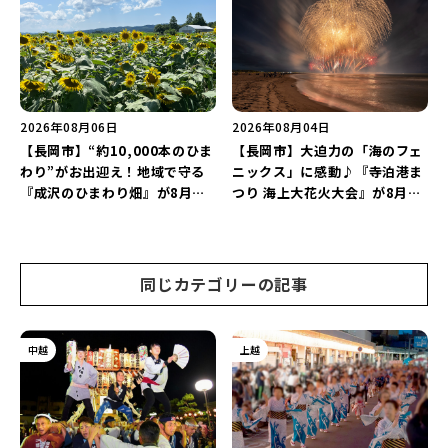
2026」がおすすめ♪
2026年08月06日
2026年08月04日
【長岡市】“約10,000本のひま
【長岡市】大迫力の「海のフェ
わり”がお出迎え！地域で守る
ニックス」に感動♪『寺泊港ま
『成沢のひまわり畑』が8月中
つり 海上大花火大会』が8月7
旬まで見頃♪夏休みは長岡の魅
日に開催！海と夜空を彩る“約
力を満喫しよう！
5,000発の花火”を楽しもう♪
同じカテゴリーの記事
中越
上越