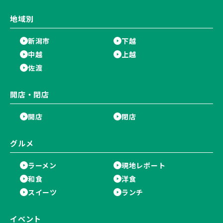
地域別
新潟市
下越
中越
上越
佐渡
開店・閉店
開店
閉店
グルメ
ラーメン
現地レポート
和食
洋食
スイーツ
ランチ
イベント