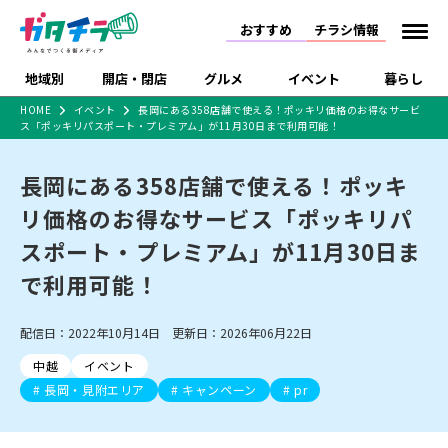
おすすめ
チラシ情報
地域別
開店・閉店
グルメ
イベント
暮らし
HOME
イベント
長岡にある358店舗で使える！ポッキリ価格のお得なサービ
ス「ポッキリパスポート・プレミアム」が11月30日まで利用可能！
特売セール
食品スーパー・コンビニ
インタビ
戸建住宅
長岡にある358店舗で使える！ポッキ
新潟市
開店
ラーメン
体験・販売
施設・ショップ
下越
閉店
現地レポ
祭り・伝
住宅メー
リ価格のお得なサービス「ポッキリパ
特集・まとめ記事
ショッピングモール・大型施設
ドラッグ
スポート・プレミアム」が11月30日ま
リニューアル・移転
休業
開店まとめ
閉店まとめ
新潟
中越
和食
趣味・展示会
食品メーカー・県産品
上越
洋食
ライブ・
で利用可能！
長岡市・開店
長岡市・閉店
上越市・開店
上越市・閉店
セツコママ
ランキング
新潟人
キャンペーン
開店まと
ファッション
生活サー
ラーメン・閉店
人気記事まとめ
定食まとめ
ラーメンまとめ
飲食店まとめ
配信日：2022年10月14日 更新日：2026年06月22日
習い事・塾
アパレル・雑貨
フィットネス・ジム
観光スポ
佐渡
スイーツ
スポーツ
ランチ
にいがた
中越
イベント
ホテル
旅館
水族館
リラクゼーション・整体
スキー場
インテリア・雑貨
外食・テイクアウト
新車・中古車・カー用品
長岡・見附エリア
キャンペーン
pr
病院・クリニック
イオンモール
ラブラ万代・ラブラ2
ビル
家電・携帯電話
冠婚葬祭
習い事・塾
通販・EC
イベン
新潟市中央区
ご当地グルメ
セミナー・講演会
新潟市東区
食べ歩き
子ども向け
テイクアウト
新潟市西区
花火大会
新潟市北区
季節・期間限定
入場無料
新潟
住宅
新潟伊勢丹
ピア万代
リバーサイド千秋
パティオPATIO
官公庁・自治体
新潟市 チラシ
長岡・見附 チラシ
上越