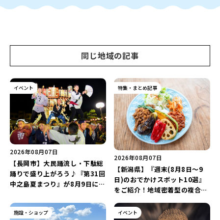
同じ地域の記事
イベント
特集・まとめ記事
2026年08月07日
2026年08月07日
【長岡市】大民踊流し・下駄総
【新潟県】『週末(8月8日～9
踊りで盛り上がろう♪『第31回
日)のおでかけスポット10選』
中之島夏まつり』が8月9日に開
をご紹介！地域密着型の複合施
催！“新潟アルビレックスBB選
設「めぐり舎」や「シーナシー
手”のシュート対決は必見♪
ナ丸大新潟のサマーフェスタ
施設・ショップ
イベント