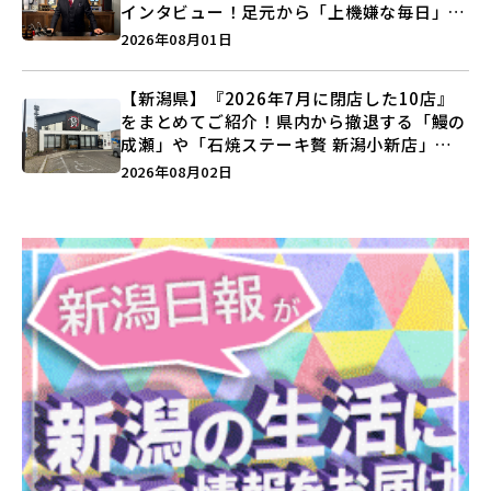
インタビュー！足元から「上機嫌な毎日」を
つくる装いの提案とは？
2026年08月01日
【新潟県】『2026年7月に閉店した10店』
をまとめてご紹介！県内から撤退する「鰻の
成瀬」や「石焼ステーキ贅 新潟小新店」が
営業に幕…。
2026年08月02日