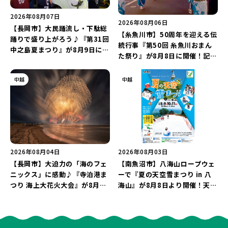
2026年08月07日
2026年08月06日
【長岡市】大民踊流し・下駄総
【糸魚川市】50周年を迎える伝
踊りで盛り上がろう♪『第31回
統行事『第50回 糸魚川おまん
中之島夏まつり』が8月9日に開
た祭り』が8月8日に開催！記念
催！“新潟アルビレックスBB選
企画の新潟プロレス＆東京力車
手”のシュート対決は必見♪
を楽しもう♪
中越
中越
2026年08月04日
2026年08月03日
【長岡市】大迫力の「海のフェ
【南魚沼市】八海山ロープウェ
ニックス」に感動♪『寺泊港ま
ーで『夏の天空雪まつり in 八
つり 海上大花火大会』が8月7
海山』が8月8日より開催！天然
日に開催！海と夜空を彩る“約
雪を使った「そり遊びゲレン
5,000発の花火”を楽しもう♪
デ」が登場♪