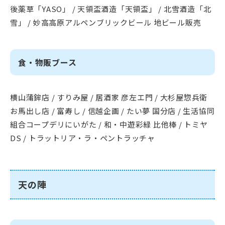
後薬草「YASO」 / 天領盃酒造「天領盃」 / 北雪酒造「北
雪」 / 妙高高原アルペンブリックビール 地ビール販売
食・物販ブース
横山蒲鉾店 / すりみ屋 / 居酒家 彦左エ門 / 大杉屋惣兵衛
お馬出し店 / 富寿し / 信越企画 / たい夢 国分店 / 生活協同
組合コープデリにいがた / 和・中遊彩緑 比他棒 / トミヤ
DS / トラットリア・ラ・ペントラッチャ
天の陣