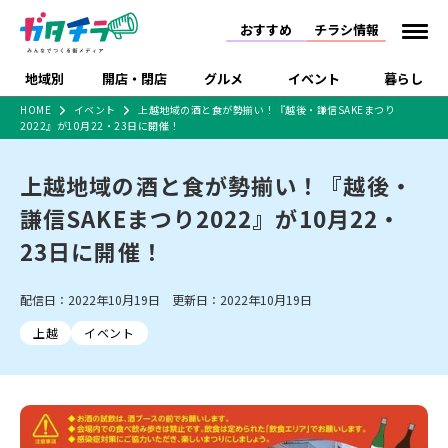
おすすめ
チラシ情報
地域別
開店・閉店
グルメ
イベント
暮らし
HOME
イベント
上越地域の酒と食が勢揃い！『越後・謙信SAKEまつり
2022』が10月22・23日に開催！
食品スーパー・コンビ
戸建住宅・マンショ
特売セール
インタビュー
ニ
ン・土地
住宅メーカー・工務
上越地域の酒と食が勢揃い！『越後・
新潟市
開店
ラーメン
体験・販売
施設・ショップ
下越
閉店
現地レポート
祭り・伝統行事
店
謙信SAKEまつり2022』が10月22・
ショッピングモール・
ドラッグストア・ホーム
特集・まとめ記事
大型施設
センター
23日に開催！
食品メーカー・県産
リニューアル・移転
休業
開店まとめ
閉店まとめ
中越
和食
趣味・展示会
上越
洋食
ライブ・コンサート
品
新潟市・開店
新潟市・閉店
長岡市・開店
配信日：2022年10月19日 更新日：2022年10月19日
セツコママ
ランキング
新潟人
キャンペーン
ファッション
生活サービス
長岡市・閉店
上越市・開店
上越市・閉店
開店まとめ
閉店まとめ
人気記事まとめ
定食まとめ
上越
イベント
にいがた酒の陣・新潟
習い事・塾
アパレル・雑貨
フィットネス・ジム
佐渡
スイーツ
スポーツ
ランチ
ラーメン・開店
ラーメン・閉店
酒月
ラーメンまとめ
飲食店まとめ
観光スポット
温泉・入浴
ホテル
旅館
水族館
インテリア・雑貨
外食・テイクアウト
リラクゼーション・整体
スキー場
リユース・買取
新車・中古車・カー用品
旅行・レジャー
家電・携帯電話
新潟市中央区
ご当地グルメ
セミナー・講演会
新潟市東区
食べ歩き
子ども向け
テイクアウト
新潟市西区
花火大会
新潟市北区
季節・期間限定
入場無料
病院・クリニック
イオンモール
ラブラ万代・ラブラ2
冠婚葬祭
習い事・塾
通販・EC
イベント
求人