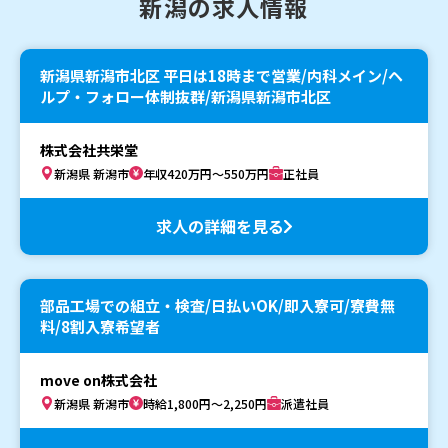
新潟の求人情報
新潟県新潟市北区 平日は18時まで営業/内科メイン/ヘ
ルプ・フォロー体制抜群/新潟県新潟市北区
株式会社共栄堂
新潟県 新潟市
年収420万円～550万円
正社員
求人の詳細を見る
部品工場での組立・検査/日払いOK/即入寮可/寮費無
料/8割入寮希望者
move on株式会社
新潟県 新潟市
時給1,800円～2,250円
派遣社員