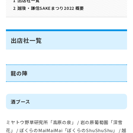
出店社一覧
越後・謙信SAKEまつり2022 概要
出店社一覧
龍の陣
酒ブース
ミヤトウ野草研究所「高原の泉」 / 岩の原葡萄園「深雪
花」 / ぼくらのMaiMaiMai「ぼくらのShuShuShu」 / 越