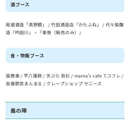
酒ブース
尾畑酒造「真野鶴」 / 竹田酒造店「かたふね」 / 代々菊醸
造「吟田川」・「車懸（販売のみ）」
食・物販ブース
巽商事 / 平八蒲鉾 / 天ぷら 若杉 / mama’s cafe T.コフレ /
呑食歌笑まんまる / クレープショップ サニーズ
義の陣