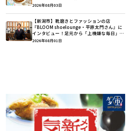
注目記事をランキングでご紹介♪
2026年08月03日
【新潟市】靴磨きとファッションの店
『BLOOM shoelounge・平原太門さん』に
インタビュー！足元から「上機嫌な毎日」を
つくる装いの提案とは？
2026年08月01日