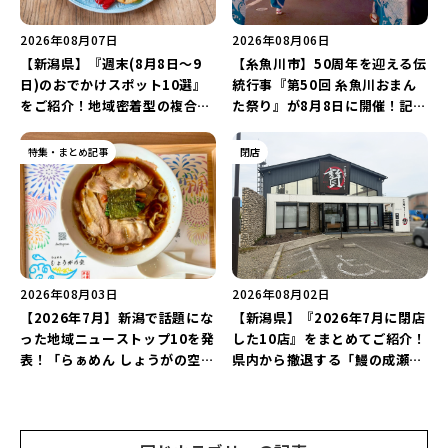
2026年08月07日
2026年08月06日
【新潟県】『週末(8月8日～9
【糸魚川市】50周年を迎える伝
日)のおでかけスポット10選』
統行事『第50回 糸魚川おまん
をご紹介！地域密着型の複合施
た祭り』が8月8日に開催！記念
設「めぐり舎」や「シーナシー
企画の新潟プロレス＆東京力車
ナ丸大新潟のサマーフェスタ
を楽しもう♪
特集・まとめ記事
閉店
2026」がおすすめ♪
2026年08月03日
2026年08月02日
【2026年7月】新潟で話題にな
【新潟県】『2026年7月に閉店
った地域ニューストップ10を発
した10店』をまとめてご紹介！
表！「らぁめん しょうがの空」
県内から撤退する「鰻の成瀬」
や「ラーメン豚山」など開店・
や「石焼ステーキ贅 新潟小新
閉店の注目記事をランキングで
店」が営業に幕…。
ご紹介♪