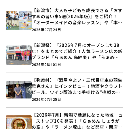
【新潟市】大人も子どもも成長できる『おす
すめの習い事5選(2026年版)』をご紹介！
「オーダーメイドの音楽レッスン」や「本格
キックボクシング」で新しい自分を見つけよ
2026年07月24日
う♪
【新潟県】『2026年7月にオープンした39
店』をまとめてご紹介！人気ラーメン店の新
ブランド「らぁめん 鳥紬麦」や「らぁめん
しょうがの空」など盛りだくさん♪
2026年08月01日
【弥彦村】『酒屋やよい・三代目店主の羽生
雅克さん』にインタビュー！地酒やクラフト
ビール、ワイン醸造まで手掛ける“挑戦の歴
史”に迫る♪
2026年07月25日
【2026年7月】新潟で話題になった地域ニュ
ーストップ10を発表！「らぁめん しょうが
の空」や「ラーメン豚山」など開店・閉店の