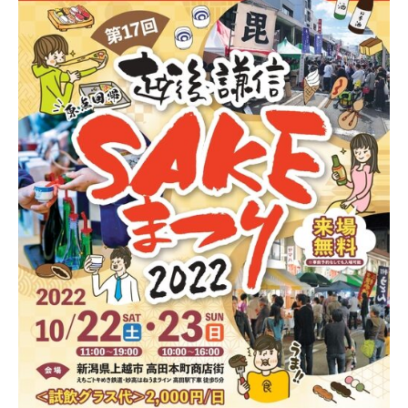
新潟市南区
カフェ
住宅展示場
居酒屋・バー
新潟市江南区
完成見学会
焼肉
学生スポーツ
新潟市秋葉区
パスタ
アルビレックス
新潟市西蒲区
ビルボードプレイスBP
新潟伊勢丹
ピア万代
官公庁・自治体
新潟市 チラシ
長岡・見附 チラシ
村上・関川
パン・ベーカリー
新発田・聖籠
タレカツ・豚カツ
胎内・粟島
デカ盛り・大盛り
リバーサイド千秋
パティオPATIO
上越・妙高・糸魚川 チラシ
注目 チラシ
週末セール
三条・加茂・田上
旨辛・激辛
定食・町定食
五泉・阿賀野・阿賀
海鮮・鮨
燕・弥彦
そば・うどん
火曜セール
オープン・リニューアルセール
長岡・見附
日本酒・新潟清酒
小千谷・十日町・津南
ワイン・クラフトビール
魚沼・南魚沼・湯沢
周年祭・感謝祭セール
年末・初売りセール
柏崎・刈羽・出雲崎
ケーキ・パフェ
ビアガーデン・暑気払い
上越・妙高・糸魚川
忘新年会・歓送迎会