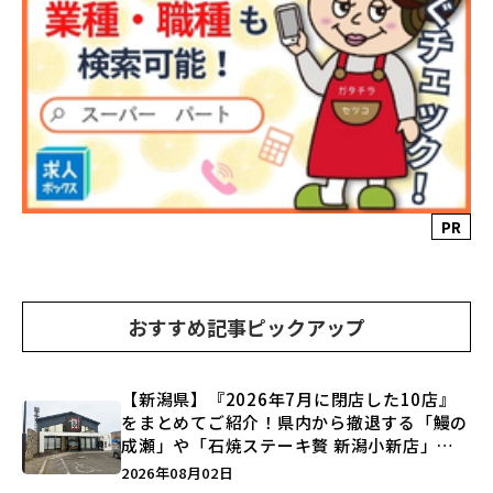
PR
おすすめ記事ピックアップ
【新潟県】『2026年7月に閉店した10店』
をまとめてご紹介！県内から撤退する「鰻の
成瀬」や「石焼ステーキ贅 新潟小新店」が
営業に幕…。
2026年08月02日