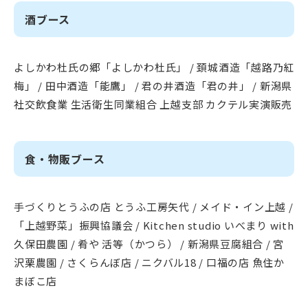
酒ブース
よしかわ杜氏の郷「よしかわ杜氏」 / 頚城酒造「越路乃紅
梅」 / 田中酒造「能鷹」 / 君の井酒造「君の井」 / 新潟県
社交飲食業 生活衛生同業組合 上越支部 カクテル実演販売
食・物販ブース
手づくりとうふの店 とうふ工房矢代 / メイド・イン上越 /
「上越野菜」振興協議会 / Kitchen studio いべまり with
久保田農園 / 肴や 活等（かつら） / 新潟県豆腐組合 / 宮
沢栗農園 / さくらんぼ店 / ニクバル18 / 口福の店 魚住か
まぼこ店