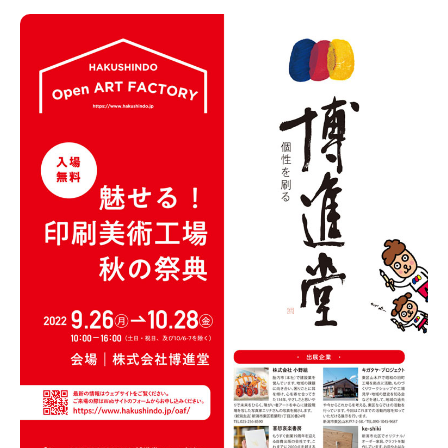
新潟市南区
カフェ
住宅展示場
居酒屋・バー
新潟市江南区
完成見学会
焼肉
学生スポーツ
新潟市秋葉区
パスタ
アルビレックス
新潟市西蒲区
ビルボードプレイスBP
新潟伊勢丹
ピア万代
官公庁・自治体
新潟市 チラシ
長岡・見附 チラシ
村上・関川
パン・ベーカリー
新発田・聖籠
タレカツ・豚カツ
胎内・粟島
デカ盛り・大盛り
リバーサイド千秋
パティオPATIO
上越・妙高・糸魚川 チラシ
注目 チラシ
週末セール
三条・加茂・田上
旨辛・激辛
定食・町定食
五泉・阿賀野・阿賀
海鮮・鮨
燕・弥彦
そば・うどん
火曜セール
オープン・リニューアルセール
長岡・見附
日本酒・新潟清酒
小千谷・十日町・津南
ワイン・クラフトビール
魚沼・南魚沼・湯沢
周年祭・感謝祭セール
年末・初売りセール
柏崎・刈羽・出雲崎
ケーキ・パフェ
ビアガーデン・暑気払い
上越・妙高・糸魚川
忘新年会・歓送迎会