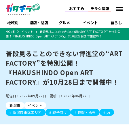
おすすめ
チラシ情報
地域別
開店・閉店
グルメ
イベント
暮らし
HOME
イベント
普段見ることのできない博進堂の“ART FACTORY”を特別公
開！『HAKUSHINDO Open ART FACTORY』が10月28日まで開催中！
食品スーパー・コンビ
戸建住宅・マンショ
特売セール
インタビュー
ニ
ン・土地
住宅メーカー・工務
普段見ることのできない博進堂の“ART
新潟市
開店
ラーメン
体験・販売
施設・ショップ
下越
閉店
現地レポート
祭り・伝統行事
店
FACTORY”を特別公開！
ショッピングモール・
ドラッグストア・ホーム
特集・まとめ記事
大型施設
センター
『HAKUSHINDO Open ART
食品メーカー・県産
リニューアル・移転
休業
開店まとめ
閉店まとめ
中越
和食
趣味・展示会
上越
洋食
ライブ・コンサート
品
FACTORY』が10月28日まで開催中！
新潟市・開店
新潟市・閉店
長岡市・開店
セツコママ
ランキング
新潟人
キャンペーン
ファッション
生活サービス
長岡市・閉店
上越市・開店
上越市・閉店
開店まとめ
閉店まとめ
人気記事まとめ
定食まとめ
配信日：2022年09月27日 更新日：2026年06月22日
にいがた酒の陣・新潟
習い事・塾
アパレル・雑貨
フィットネス・ジム
佐渡
スイーツ
スポーツ
ランチ
ラーメン・開店
ラーメン・閉店
酒月
ラーメンまとめ
飲食店まとめ
新潟市
イベント
観光スポット
温泉・入浴
ホテル
旅館
水族館
インテリア・雑貨
外食・テイクアウト
新潟市東区エリア
親子向け
体験・販売
pr
リラクゼーション・整体
スキー場
リユース・買取
新車・中古車・カー用品
旅行・レジャー
家電・携帯電話
新潟市中央区
ご当地グルメ
セミナー・講演会
新潟市東区
食べ歩き
子ども向け
テイクアウト
新潟市西区
花火大会
新潟市北区
季節・期間限定
入場無料
病院・クリニック
イオンモール
ラブラ万代・ラブラ2
冠婚葬祭
習い事・塾
通販・EC
イベント
求人