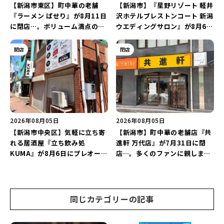
【新潟市東区】町中華の老舗
【新潟市】『星野リゾート 軽井
『ラーメン ぱせり』が8月11日
沢ホテルブレストンコート 新潟
に閉店…。ボリューム満点の名
ウエディングサロン』が8月6日
店が幕を閉じる。
にオープン！軽井沢ウエディン
グを万代で相談しよう♪
開店
閉店
2026年08月05日
2026年08月05日
【新潟市中央区】気軽に立ち寄
【新潟市】町中華の老舗店『共
れる居酒屋『立ち飲み処
進軒 万代店』が7月31日に閉
KUMA』が8月6日にプレオープ
店…。多くのファンに親しまれ
ン！“1杯目のドリンクが半
た名店が長年の営業に幕。
額”になるキャンペーンを開催
♪
同じカテゴリーの記事