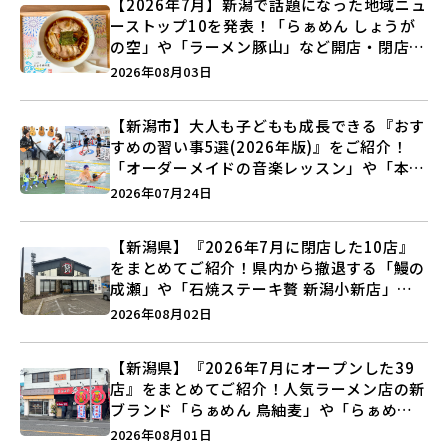
【2026年7月】新潟で話題になった地域ニュ
ーストップ10を発表！「らぁめん しょうが
の空」や「ラーメン豚山」など開店・閉店の
注目記事をランキングでご紹介♪
2026年08月03日
【新潟市】大人も子どもも成長できる『おす
すめの習い事5選(2026年版)』をご紹介！
「オーダーメイドの音楽レッスン」や「本格
キックボクシング」で新しい自分を見つけよ
2026年07月24日
う♪
【新潟県】『2026年7月に閉店した10店』
をまとめてご紹介！県内から撤退する「鰻の
成瀬」や「石焼ステーキ贅 新潟小新店」が
営業に幕…。
2026年08月02日
【新潟県】『2026年7月にオープンした39
店』をまとめてご紹介！人気ラーメン店の新
ブランド「らぁめん 鳥紬麦」や「らぁめん
しょうがの空」など盛りだくさん♪
2026年08月01日