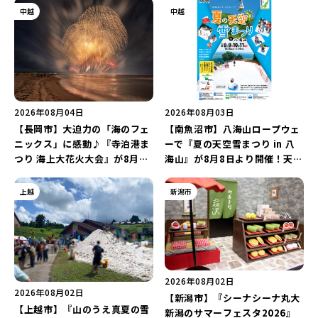
中越
中越
2026年08月04日
2026年08月03日
【長岡市】大迫力の「海のフェ
【南魚沼市】八海山ロープウェ
ニックス」に感動♪『寺泊港ま
ーで『夏の天空雪まつり in 八
つり 海上大花火大会』が8月7
海山』が8月8日より開催！天然
日に開催！海と夜空を彩る“約
雪を使った「そり遊びゲレン
5,000発の花火”を楽しもう♪
デ」が登場♪
上越
新潟市
2026年08月02日
2026年08月02日
【新潟市】『シーナシーナ丸大
【上越市】『山のうえ真夏の雪
新潟のサマーフェスタ2026』