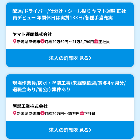
配達/ドライバー/仕分け・シール貼り ヤマト運輸 正社
員デビュー 年間休日は実質133日/各種手当充実
ヤマト運輸株式会社
新潟県 新潟市
月給20万60円～21万8,790円
正社員
求人の詳細を見る
現場作業員/防水・塗装工事/未経験歓迎/賞与4ヶ月分/
退職金あり/官公庁案件あり
阿部工業株式会社
新潟県 新潟市
月給20万円～35万円
正社員
求人の詳細を見る