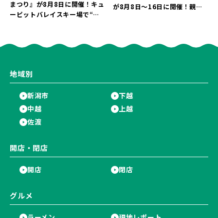
まつり』が8月8日に開催！キュ
が8月8日～16日に開催！親子
ーピットバレイスキー場で“真
で楽しめる夏休みイベント「ち
夏の雪遊び＆夜の花火大会”を
ょこっと けしごむてん」は入場
楽しもう♪
無料♪
地域別
新潟市
下越
中越
上越
佐渡
開店・閉店
開店
閉店
グルメ
ラーメン
現地レポート