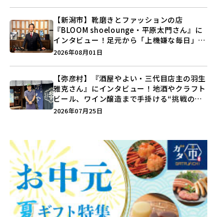
【新潟市】靴磨きとファッションの店
『BLOOM shoelounge・平原太門さん』に
インタビュー！足元から「上機嫌な毎日」を
つくる装いの提案とは？
2026年08月01日
【弥彦村】『酒屋やよい・三代目店主の羽生
雅克さん』にインタビュー！地酒やクラフト
ビール、ワイン醸造まで手掛ける“挑戦の歴
史”に迫る♪
2026年07月25日