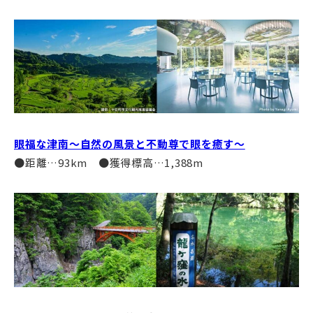
眼福な津南～自然の風景と不動尊で眼を癒す～
●距離…93km ●獲得標高…1,388m