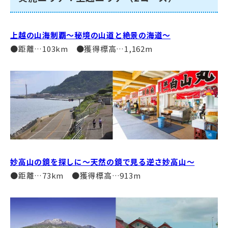
上越の山海制覇～秘境の山道と絶景の海道～
●距離…103km ●獲得標高…1,162m
妙高山の鏡を探しに～天然の鏡で見る逆さ妙高山～
●距離…73km ●獲得標高…913m