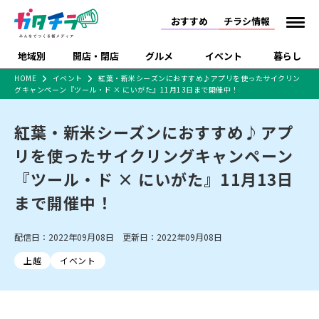
おすすめ
チラシ情報
地域別
開店・閉店
グルメ
イベント
暮らし
HOME
イベント
紅葉・新米シーズンにおすすめ♪アプリを使ったサイクリン
グキャンペーン『ツール・ド × にいがた』11月13日まで開催中！
食品スーパー・コンビ
戸建住宅・マンショ
特売セール
インタビュー
ニ
ン・土地
住宅メーカー・工務
紅葉・新米シーズンにおすすめ♪アプ
新潟市
開店
ラーメン
体験・販売
施設・ショップ
下越
閉店
現地レポート
祭り・伝統行事
店
リを使ったサイクリングキャンペーン
ショッピングモール・
ドラッグストア・ホーム
特集・まとめ記事
大型施設
センター
『ツール・ド × にいがた』11月13日
食品メーカー・県産
リニューアル・移転
休業
開店まとめ
閉店まとめ
中越
和食
趣味・展示会
上越
洋食
ライブ・コンサート
品
まで開催中！
新潟市・開店
新潟市・閉店
長岡市・開店
セツコママ
ランキング
新潟人
キャンペーン
ファッション
生活サービス
長岡市・閉店
上越市・開店
上越市・閉店
開店まとめ
閉店まとめ
人気記事まとめ
定食まとめ
配信日：2022年09月08日 更新日：2022年09月08日
にいがた酒の陣・新潟
習い事・塾
アパレル・雑貨
フィットネス・ジム
佐渡
スイーツ
スポーツ
ランチ
ラーメン・開店
ラーメン・閉店
酒月
ラーメンまとめ
飲食店まとめ
上越
イベント
観光スポット
温泉・入浴
ホテル
旅館
水族館
インテリア・雑貨
外食・テイクアウト
リラクゼーション・整体
スキー場
リユース・買取
新車・中古車・カー用品
旅行・レジャー
家電・携帯電話
新潟市中央区
ご当地グルメ
セミナー・講演会
新潟市東区
食べ歩き
子ども向け
テイクアウト
新潟市西区
花火大会
新潟市北区
季節・期間限定
入場無料
病院・クリニック
イオンモール
ラブラ万代・ラブラ2
冠婚葬祭
習い事・塾
通販・EC
イベント
求人