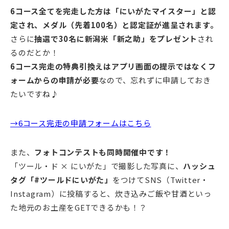
6コース全てを完走した方は「にいがたマイスター」と認
定され、メダル（先着100名）と認定証が進呈されます。
さらに
抽選で30名に新潟米「新之助」をプレゼント
され
るのだとか！
6コース完走の特典引換えはアプリ画面の提示ではなくフ
ォームからの申請が必要
なので、忘れずに申請しておき
たいですね♪
→6コース完走の申請フォームはこちら
また、
フォトコンテストも同時開催中です！
「ツール・ド × にいがた」で撮影した写真に、
ハッシュ
タグ「#ツールドにいがた」
をつけてSNS（Twitter・
Instagram）に投稿すると、炊き込みご飯や甘酒といっ
た地元のお土産をGETできるかも！？