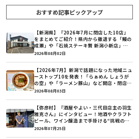
おすすめ記事ピックアップ
【新潟県】『2026年7月に閉店した10店』
をまとめてご紹介！県内から撤退する「鰻の
成瀬」や「石焼ステーキ贅 新潟小新店」が
営業に幕…。
2026年08月02日
【2026年7月】新潟で話題になった地域ニュ
ーストップ10を発表！「らぁめん しょうが
の空」や「ラーメン豚山」など開店・閉店の
注目記事をランキングでご紹介♪
2026年08月03日
【弥彦村】『酒屋やよい・三代目店主の羽生
雅克さん』にインタビュー！地酒やクラフト
ビール、ワイン醸造まで手掛ける“挑戦の歴
史”に迫る♪
2026年07月25日