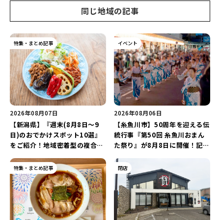
同じ地域の記事
特集・まとめ記事
イベント
2026年08月07日
2026年08月06日
【新潟県】『週末(8月8日～9
【糸魚川市】50周年を迎える伝
日)のおでかけスポット10選』
統行事『第50回 糸魚川おまん
をご紹介！地域密着型の複合施
た祭り』が8月8日に開催！記念
設「めぐり舎」や「シーナシー
企画の新潟プロレス＆東京力車
ナ丸大新潟のサマーフェスタ
を楽しもう♪
特集・まとめ記事
閉店
2026」がおすすめ♪