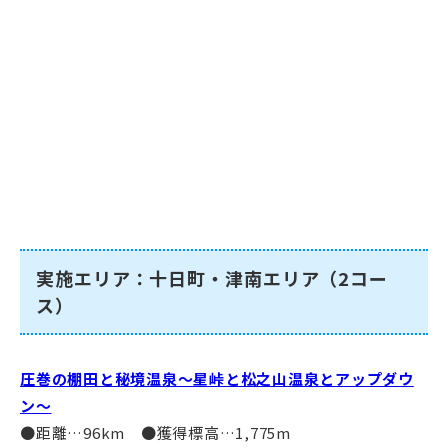
実施エリア：十日町・津南エリア（2コー
ス）
圧巻の棚田と秘境温泉～星峠と松之山温泉とアップダウ
ン～
●距離…96km ●獲得標高…1,775m