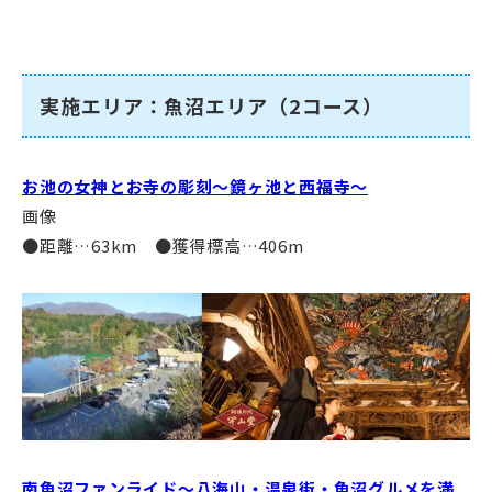
実施エリア：魚沼エリア（2コース）
お池の女神とお寺の彫刻～鏡ヶ池と西福寺～
画像
●距離…63km ●獲得標高…406m
南魚沼ファンライド～八海山・温泉街・魚沼グルメを満