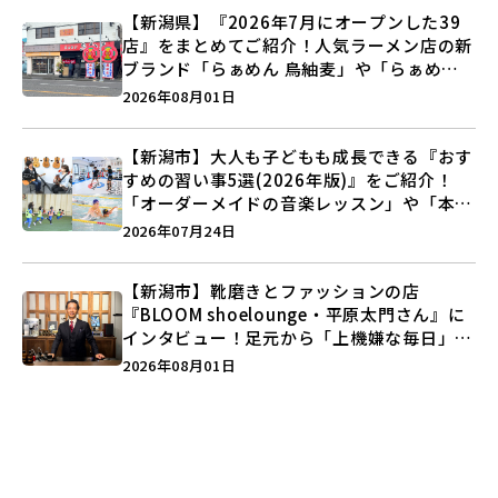
【新潟県】『2026年7月にオープンした39
店』をまとめてご紹介！人気ラーメン店の新
ブランド「らぁめん 鳥紬麦」や「らぁめん
しょうがの空」など盛りだくさん♪
2026年08月01日
【新潟市】大人も子どもも成長できる『おす
すめの習い事5選(2026年版)』をご紹介！
「オーダーメイドの音楽レッスン」や「本格
キックボクシング」で新しい自分を見つけよ
2026年07月24日
う♪
【新潟市】靴磨きとファッションの店
『BLOOM shoelounge・平原太門さん』に
インタビュー！足元から「上機嫌な毎日」を
つくる装いの提案とは？
2026年08月01日