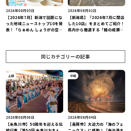
2026年08月03日
2026年08月02日
【2026年7月】新潟で話題にな
【新潟県】『2026年7月に閉店
った地域ニューストップ10を発
した10店』をまとめてご紹介！
表！「らぁめん しょうがの空」
県内から撤退する「鰻の成瀬」
や「ラーメン豚山」など開店・
や「石焼ステーキ贅 新潟小新
閉店の注目記事をランキングで
店」が営業に幕…。
ご紹介♪
同じカテゴリーの記事
上越
中越
2026年08月06日
2026年08月04日
【糸魚川市】50周年を迎える伝
【長岡市】大迫力の「海のフェ
統行事『第50回 糸魚川おまん
ニックス」に感動♪『寺泊港ま