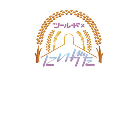
新潟市南区
カフェ
住宅展示場
居酒屋・バー
新潟市江南区
完成見学会
焼肉
学生スポーツ
新潟市秋葉区
パスタ
アルビレックス
新潟市西蒲区
ビルボードプレイスBP
新潟伊勢丹
ピア万代
官公庁・自治体
新潟市 チラシ
長岡・見附 チラシ
村上・関川
パン・ベーカリー
新発田・聖籠
タレカツ・豚カツ
胎内・粟島
デカ盛り・大盛り
リバーサイド千秋
パティオPATIO
上越・妙高・糸魚川 チラシ
注目 チラシ
週末セール
三条・加茂・田上
旨辛・激辛
定食・町定食
五泉・阿賀野・阿賀
海鮮・鮨
燕・弥彦
そば・うどん
火曜セール
オープン・リニューアルセール
長岡・見附
日本酒・新潟清酒
小千谷・十日町・津南
ワイン・クラフトビール
魚沼・南魚沼・湯沢
周年祭・感謝祭セール
年末・初売りセール
柏崎・刈羽・出雲崎
ケーキ・パフェ
ビアガーデン・暑気払い
上越・妙高・糸魚川
忘新年会・歓送迎会