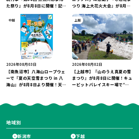
た祭り』が8月8日に開催！記念
つり 海上大花火大会』が8月7
企画の新潟プロレス＆東京力車
日に開催！海と夜空を彩る“約
を楽しもう♪
5,000発の花火”を楽しもう♪
中越
上越
2026年08月03日
2026年08月02日
【南魚沼市】八海山ロープウェ
【上越市】『山のうえ真夏の雪
ーで『夏の天空雪まつり in 八
まつり』が8月8日に開催！キュ
海山』が8月8日より開催！天然
ーピットバレイスキー場で“真
雪を使った「そり遊びゲレン
夏の雪遊び＆夜の花火大会”を
デ」が登場♪
楽しもう♪
地域別
新潟市
下越