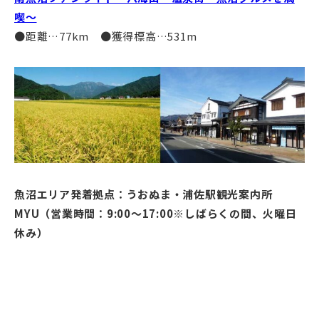
喫～
●距離…77km ●獲得標高…531m
魚沼エリア発着拠点：うおぬま・浦佐駅観光案内所
MYU（営業時間：9:00～17:00※しばらくの間、火曜日
休み）