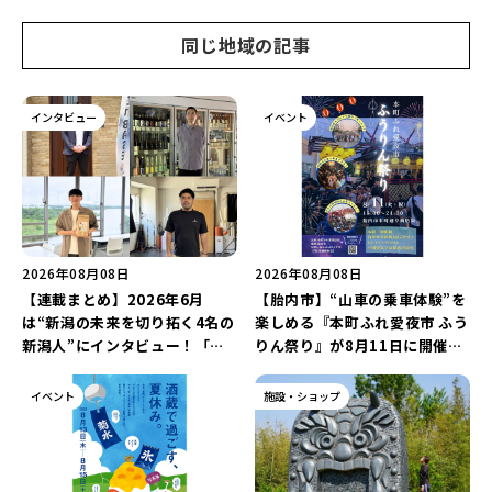
同じ地域の記事
インタビュー
イベント
2026年08月08日
2026年08月08日
【連載まとめ】2026年6月
【胎内市】“山車の乗車体験”を
は“新潟の未来を切り拓く4名の
楽しめる『本町ふれ愛夜市 ふう
新潟人”にインタビュー！「学
りん祭り』が8月11日に開催！
生起業家」や「料理専門のフォ
レトロな商店街に「グルメ＆縁
トグラファー」など要チェック
日の露店」が大集結♪
イベント
施設・ショップ
♪