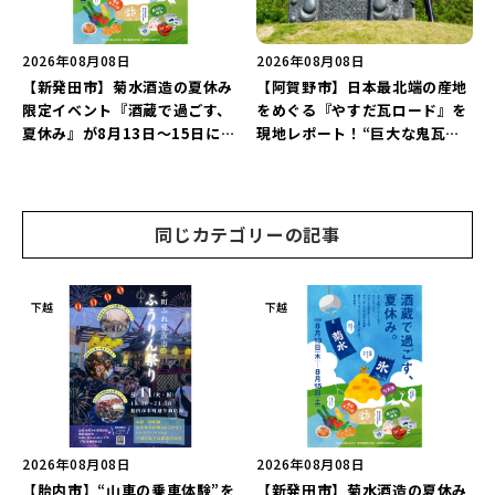
2026年08月08日
2026年08月08日
【新発田市】菊水酒造の夏休み
【阿賀野市】日本最北端の産地
限定イベント『酒蔵で過ごす、
をめぐる『やすだ瓦ロード』を
夏休み』が8月13日～15日に開
現地レポート！“巨大な鬼瓦モ
催！「蔵元かき氷」や「風鈴作
ニュメント”で記念撮影を楽し
り体験」を満喫しよう♪
もう♪
同じカテゴリーの記事
下越
下越
2026年08月08日
2026年08月08日
【胎内市】“山車の乗車体験”を
【新発田市】菊水酒造の夏休み