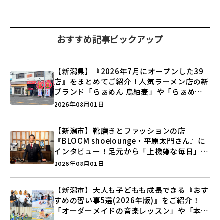
おすすめ記事ピックアップ
【新潟県】『2026年7月にオープンした39
店』をまとめてご紹介！人気ラーメン店の新
ブランド「らぁめん 鳥紬麦」や「らぁめん
しょうがの空」など盛りだくさん♪
2026年08月01日
【新潟市】靴磨きとファッションの店
『BLOOM shoelounge・平原太門さん』に
インタビュー！足元から「上機嫌な毎日」を
つくる装いの提案とは？
2026年08月01日
【新潟市】大人も子どもも成長できる『おす
すめの習い事5選(2026年版)』をご紹介！
「オーダーメイドの音楽レッスン」や「本格