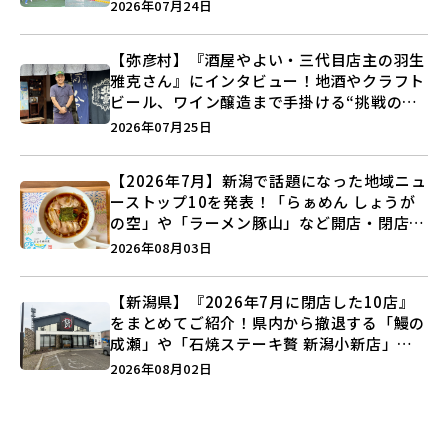
キックボクシング」で新しい自分を見つけよ
2026年07月24日
う♪
【弥彦村】『酒屋やよい・三代目店主の羽生
雅克さん』にインタビュー！地酒やクラフト
ビール、ワイン醸造まで手掛ける“挑戦の歴
史”に迫る♪
2026年07月25日
【2026年7月】新潟で話題になった地域ニュ
ーストップ10を発表！「らぁめん しょうが
の空」や「ラーメン豚山」など開店・閉店の
注目記事をランキングでご紹介♪
2026年08月03日
【新潟県】『2026年7月に閉店した10店』
をまとめてご紹介！県内から撤退する「鰻の
成瀬」や「石焼ステーキ贅 新潟小新店」が
営業に幕…。
2026年08月02日