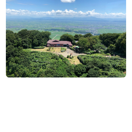
新潟市南区
カフェ
住宅展示場
居酒屋・バー
新潟市江南区
完成見学会
焼肉
学生スポーツ
新潟市秋葉区
パスタ
アルビレックス
新潟市西蒲区
ビルボードプレイスBP
新潟伊勢丹
ピア万代
官公庁・自治体
新潟市 チラシ
長岡・見附 チラシ
村上・関川
パン・ベーカリー
新発田・聖籠
タレカツ・豚カツ
胎内・粟島
デカ盛り・大盛り
リバーサイド千秋
パティオPATIO
上越・妙高・糸魚川 チラシ
注目 チラシ
週末セール
三条・加茂・田上
旨辛・激辛
定食・町定食
五泉・阿賀野・阿賀
海鮮・鮨
燕・弥彦
そば・うどん
火曜セール
オープン・リニューアルセール
長岡・見附
日本酒・新潟清酒
小千谷・十日町・津南
ワイン・クラフトビール
魚沼・南魚沼・湯沢
周年祭・感謝祭セール
年末・初売りセール
柏崎・刈羽・出雲崎
ケーキ・パフェ
ビアガーデン・暑気払い
上越・妙高・糸魚川
忘新年会・歓送迎会