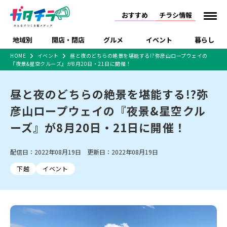
おすすめ
チラシ情報
地域別
開店・閉店
グルメ
イベント
暮らし
HOME
イベント
昼と夜のどちらの絶景を堪能する!?弥彦山ロープウェイの
『夜景&星空クルーズ』が8月20日・21日に開催！
食品スーパー・コンビ
戸建住宅・マンショ
特売セール
インタビュー
ニ
ン・土地
住宅メーカー・工務
昼と夜のどちらの絶景を堪能する!?弥
新潟市
開店
ラーメン
体験・販売
施設・ショップ
下越
閉店
現地レポート
祭り・伝統行事
店
彦山ロープウェイの『夜景&星空クル
ショッピングモール・
ドラッグストア・ホーム
特集・まとめ記事
大型施設
センター
ーズ』が8月20日・21日に開催！
食品メーカー・県産
リニューアル・移転
休業
開店まとめ
閉店まとめ
中越
和食
趣味・展示会
上越
洋食
ライブ・コンサート
品
新潟市・開店
新潟市・閉店
長岡市・開店
配信日：2022年08月19日 更新日：2022年08月19日
セツコママ
ランキング
新潟人
キャンペーン
ファッション
生活サービス
長岡市・閉店
上越市・開店
上越市・閉店
開店まとめ
閉店まとめ
人気記事まとめ
定食まとめ
下越
イベント
にいがた酒の陣・新潟
習い事・塾
アパレル・雑貨
フィットネス・ジム
佐渡
スイーツ
スポーツ
ランチ
ラーメン・開店
ラーメン・閉店
酒月
ラーメンまとめ
飲食店まとめ
観光スポット
温泉・入浴
ホテル
旅館
水族館
インテリア・雑貨
外食・テイクアウト
リラクゼーション・整体
スキー場
リユース・買取
新車・中古車・カー用品
旅行・レジャー
家電・携帯電話
新潟市中央区
ご当地グルメ
セミナー・講演会
新潟市東区
食べ歩き
子ども向け
テイクアウト
新潟市西区
花火大会
新潟市北区
季節・期間限定
入場無料
病院・クリニック
イオンモール
ラブラ万代・ラブラ2
冠婚葬祭
習い事・塾
通販・EC
イベント
求人