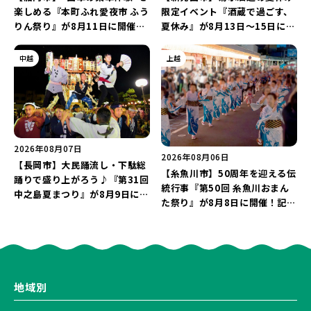
楽しめる『本町ふれ愛夜市 ふう
限定イベント『酒蔵で過ごす、
りん祭り』が8月11日に開催！
夏休み』が8月13日～15日に開
レトロな商店街に「グルメ＆縁
催！「蔵元かき氷」や「風鈴作
日の露店」が大集結♪
り体験」を満喫しよう♪
中越
上越
2026年08月07日
2026年08月06日
【長岡市】大民踊流し・下駄総
【糸魚川市】50周年を迎える伝
踊りで盛り上がろう♪『第31回
統行事『第50回 糸魚川おまん
中之島夏まつり』が8月9日に開
た祭り』が8月8日に開催！記念
催！“新潟アルビレックスBB選
企画の新潟プロレス＆東京力車
手”のシュート対決は必見♪
を楽しもう♪
地域別