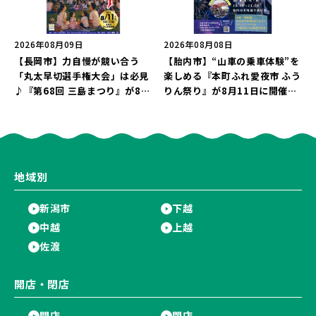
2026年08月09日
2026年08月08日
【長岡市】力自慢が競い合う
【胎内市】“山車の乗車体験”を
「丸太早切選手権大会」は必見
楽しめる『本町ふれ愛夜市 ふう
♪『第68回 三島まつり』が8月
りん祭り』が8月11日に開催！
11日に開催！「まーな ものま
レトロな商店街に「グルメ＆縁
ねライブショー」も楽しもう♪
日の露店」が大集結♪
地域別
新潟市
下越
中越
上越
佐渡
開店・閉店
開店
閉店