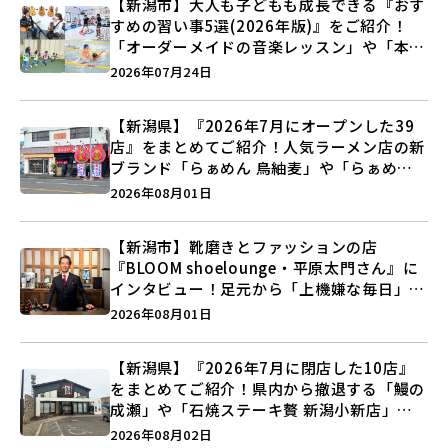
【新潟市】大人も子どもも成長できる『おす
すめの習い事5選(2026年版)』をご紹介！
「オーダーメイドの音楽レッスン」や「本格
キックボクシング」で新しい自分を見つけよ
2026年07月24日
う♪
【新潟県】『2026年7月にオープンした39
店』をまとめてご紹介！人気ラーメン店の新
ブランド「らぁめん 鳥紬麦」や「らぁめん
しょうがの空」など盛りだくさん♪
2026年08月01日
【新潟市】靴磨きとファッションの店
『BLOOM shoelounge・平原太門さん』に
インタビュー！足元から「上機嫌な毎日」を
つくる装いの提案とは？
2026年08月01日
【新潟県】『2026年7月に閉店した10店』
をまとめてご紹介！県内から撤退する「鰻の
成瀬」や「石焼ステーキ贅 新潟小新店」が
営業に幕…。
2026年08月02日