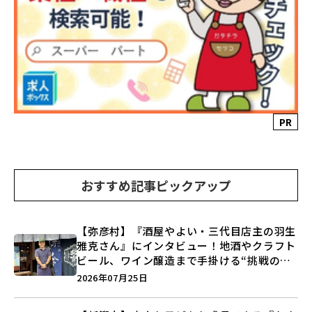
PR
おすすめ記事ピックアップ
【弥彦村】『酒屋やよい・三代目店主の羽生
雅克さん』にインタビュー！地酒やクラフト
ビール、ワイン醸造まで手掛ける“挑戦の歴
史”に迫る♪
2026年07月25日