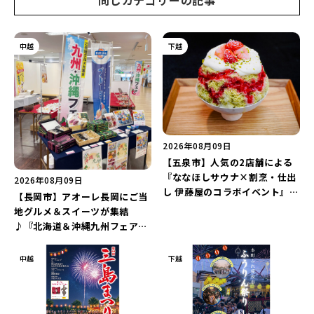
同じカテゴリーの記事
中越
下越
2026年08月09日
【五泉市】人気の2店舗による
『ななほしサウナ×割烹・仕出
2026年08月09日
し 伊藤屋のコラボイベント』が
【長岡市】アオーレ長岡にご当
8月13日に限定開催！サウナと
地グルメ＆スイーツが集結
かき氷でととのえよう♪
♪『北海道＆沖縄九州フェア
2026 inアオーレ』が8月11日
より開催！北海道限定「生食感
中越
下越
チェルシー」をゲットしよう♪