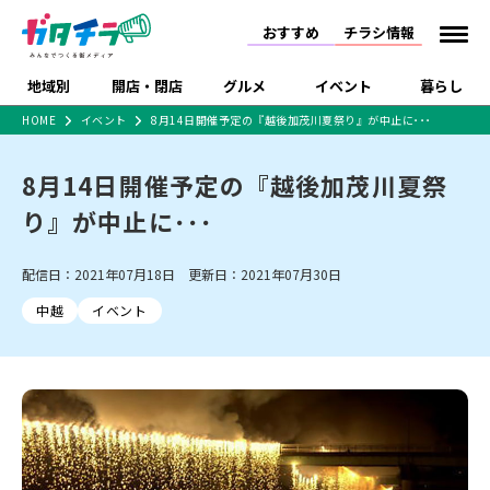
おすすめ
チラシ情報
地域別
開店・閉店
グルメ
イベント
暮らし
HOME
イベント
8月14日開催予定の『越後加茂川夏祭り』が中止に･･･
食品スーパー・コンビ
戸建住宅・マンショ
特売セール
インタビュー
ニ
ン・土地
8月14日開催予定の『越後加茂川夏祭
住宅メーカー・工務
新潟市
開店
ラーメン
体験・販売
施設・ショップ
下越
閉店
現地レポート
祭り・伝統行事
店
り』が中止に･･･
ショッピングモール・
ドラッグストア・ホーム
特集・まとめ記事
大型施設
センター
配信日：2021年07月18日 更新日：2021年07月30日
食品メーカー・県産
リニューアル・移転
休業
開店まとめ
閉店まとめ
中越
和食
趣味・展示会
上越
洋食
ライブ・コンサート
品
中越
イベント
新潟市・開店
新潟市・閉店
長岡市・開店
セツコママ
ランキング
新潟人
キャンペーン
ファッション
生活サービス
長岡市・閉店
上越市・開店
上越市・閉店
開店まとめ
閉店まとめ
人気記事まとめ
定食まとめ
にいがた酒の陣・新潟
習い事・塾
アパレル・雑貨
フィットネス・ジム
佐渡
スイーツ
スポーツ
ランチ
ラーメン・開店
ラーメン・閉店
酒月
ラーメンまとめ
飲食店まとめ
観光スポット
温泉・入浴
ホテル
旅館
水族館
インテリア・雑貨
外食・テイクアウト
リラクゼーション・整体
スキー場
リユース・買取
新車・中古車・カー用品
旅行・レジャー
家電・携帯電話
新潟市中央区
ご当地グルメ
セミナー・講演会
新潟市東区
食べ歩き
子ども向け
テイクアウト
新潟市西区
花火大会
新潟市北区
季節・期間限定
入場無料
病院・クリニック
イオンモール
ラブラ万代・ラブラ2
冠婚葬祭
習い事・塾
通販・EC
イベント
求人