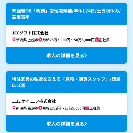
未経験OK「総務」管理職候補/年休124日/土日祝休み/
高定着率
JCCソフト株式会社
新潟県 上越市
月給23万3,000円～50万6,000円
正社員
求人の詳細を見る
特注家具の製造を支える「見積・購買スタッフ」/残業
ほぼ無
エム.ケイ.エフ株式会社
新潟県 新潟市
月給20万円～26万5,000円
正社員
求人の詳細を見る