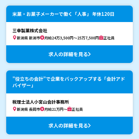
米菓・お菓子メーカーで働く「人事」 年休120日
三幸製菓株式会社
新潟県 新潟市
月給24万3,500円～25万7,500円
正社員
求人の詳細を見る
”役立ちの会計”で企業をバックアップする「会計アド
バイザー」
税理士法人小宮山会計事務所
新潟県 長岡市
月給21万円～
正社員
求人の詳細を見る