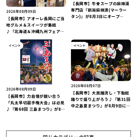
【長岡市】牛骨スープの麻辣湯
専門店『新潟麻辣燙(マーラー
2026年08月09日
タン)』が8月3日にオープ
【長岡市】アオーレ長岡にご当
ン！“ドリンクを1本”もらえる
地グルメ＆スイーツが集結
キャンペーンを実施中♪
♪『北海道＆沖縄九州フェア
2026 inアオーレ』が8月11日
より開催！北海道限定「生食感
イベント
イベント
チェルシー」をゲットしよう♪
2026年08月07日
2026年08月09日
【長岡市】大民踊流し・下駄総
【長岡市】力自慢が競い合う
踊りで盛り上がろう♪『第31回
「丸太早切選手権大会」は必見
中之島夏まつり』が8月9日に開
♪『第68回 三島まつり』が8月
催！“新潟アルビレックスBB選
11日に開催！「まーな ものま
手”のシュート対決は必見♪
ねライブショー」も楽しもう♪