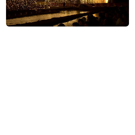
新潟市南区
カフェ
住宅展示場
居酒屋・バー
新潟市江南区
完成見学会
焼肉
学生スポーツ
新潟市秋葉区
パスタ
アルビレックス
新潟市西蒲区
ビルボードプレイスBP
新潟伊勢丹
ピア万代
官公庁・自治体
新潟市 チラシ
長岡・見附 チラシ
村上・関川
パン・ベーカリー
新発田・聖籠
タレカツ・豚カツ
胎内・粟島
デカ盛り・大盛り
リバーサイド千秋
パティオPATIO
上越・妙高・糸魚川 チラシ
注目 チラシ
週末セール
三条・加茂・田上
旨辛・激辛
定食・町定食
五泉・阿賀野・阿賀
海鮮・鮨
燕・弥彦
そば・うどん
火曜セール
オープン・リニューアルセール
長岡・見附
日本酒・新潟清酒
小千谷・十日町・津南
ワイン・クラフトビール
魚沼・南魚沼・湯沢
周年祭・感謝祭セール
年末・初売りセール
柏崎・刈羽・出雲崎
ケーキ・パフェ
ビアガーデン・暑気払い
上越・妙高・糸魚川
忘新年会・歓送迎会