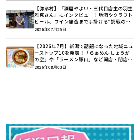
【弥彦村】『酒屋やよい・三代目店主の羽生
雅克さん』にインタビュー！地酒やクラフト
ビール、ワイン醸造まで手掛ける“挑戦の歴
史”に迫る♪
2026年07月25日
【2026年7月】新潟で話題になった地域ニュ
ーストップ10を発表！「らぁめん しょうが
の空」や「ラーメン豚山」など開店・閉店の
注目記事をランキングでご紹介♪
2026年08月03日