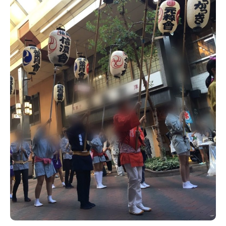
新潟市南区
カフェ
住宅展示場
居酒屋・バー
新潟市江南区
完成見学会
焼肉
学生スポーツ
新潟市秋葉区
パスタ
アルビレックス
新潟市西蒲区
ビルボードプレイスBP
新潟伊勢丹
ピア万代
官公庁・自治体
新潟市 チラシ
長岡・見附 チラシ
村上・関川
パン・ベーカリー
新発田・聖籠
タレカツ・豚カツ
胎内・粟島
デカ盛り・大盛り
リバーサイド千秋
パティオPATIO
上越・妙高・糸魚川 チラシ
注目 チラシ
週末セール
三条・加茂・田上
旨辛・激辛
定食・町定食
五泉・阿賀野・阿賀
海鮮・鮨
燕・弥彦
そば・うどん
火曜セール
オープン・リニューアルセール
長岡・見附
日本酒・新潟清酒
小千谷・十日町・津南
ワイン・クラフトビール
魚沼・南魚沼・湯沢
周年祭・感謝祭セール
年末・初売りセール
柏崎・刈羽・出雲崎
ケーキ・パフェ
ビアガーデン・暑気払い
上越・妙高・糸魚川
忘新年会・歓送迎会