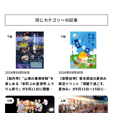
ーツ) 新潟本店』が8月9日に閉
で届ける♪
店…。一部商品は姉妹店で販売
継続！
同じカテゴリーの記事
下越
下越
2026年08月08日
2026年08月08日
【胎内市】“山車の乗車体験”を
【新発田市】菊水酒造の夏休み
楽しめる『本町ふれ愛夜市 ふう
限定イベント『酒蔵で過ごす、
りん祭り』が8月11日に開催！
夏休み』が8月13日～15日に開
レトロな商店街に「グルメ＆縁
催！「蔵元かき氷」や「風鈴作
日の露店」が大集結♪
り体験」を満喫しよう♪
中越
上越