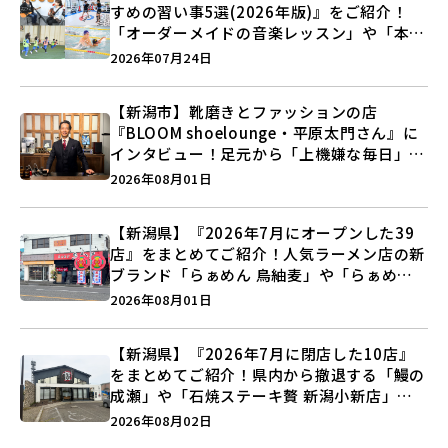
すめの習い事5選(2026年版)』をご紹介！
「オーダーメイドの音楽レッスン」や「本格
キックボクシング」で新しい自分を見つけよ
2026年07月24日
う♪
【新潟市】靴磨きとファッションの店
『BLOOM shoelounge・平原太門さん』に
インタビュー！足元から「上機嫌な毎日」を
つくる装いの提案とは？
2026年08月01日
【新潟県】『2026年7月にオープンした39
店』をまとめてご紹介！人気ラーメン店の新
ブランド「らぁめん 鳥紬麦」や「らぁめん
しょうがの空」など盛りだくさん♪
2026年08月01日
【新潟県】『2026年7月に閉店した10店』
をまとめてご紹介！県内から撤退する「鰻の
成瀬」や「石焼ステーキ贅 新潟小新店」が
営業に幕…。
2026年08月02日