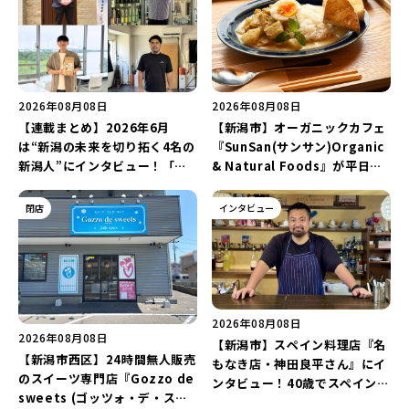
2026年08月08日
2026年08月08日
【連載まとめ】2026年6月
【新潟市】オーガニックカフェ
は“新潟の未来を切り拓く4名の
『SunSan(サンサン)Organic
新潟人”にインタビュー！「学
& Natural Foods』が平日ラ
生起業家」や「料理専門のフォ
ンチも7月24日からスタート！
トグラファー」など要チェック
「抗酸化☆レモンチキンカレ
閉店
インタビュー
♪
ー」と「美容と健康を考えたプ
レートランチ」を実食レポート
♪
2026年08月08日
2026年08月08日
【新潟市】スペイン料理店『名
【新潟市西区】24時間無人販売
もなき店・神田良平さん』にイ
のスイーツ専門店『Gozzo de
ンタビュー！40歳でスペインへ
sweets (ゴッツォ・デ・スイ
渡り、“美食の街”の魅力を古町