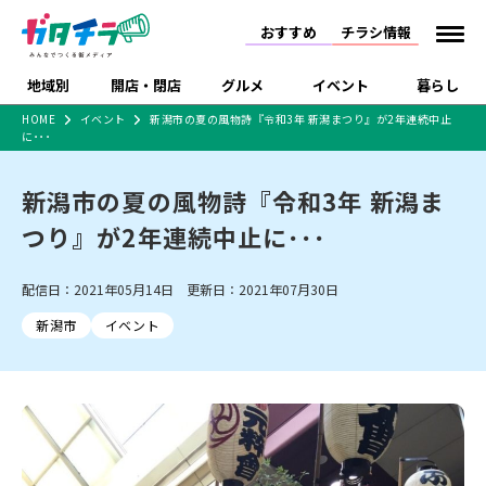
おすすめ
チラシ情報
地域別
開店・閉店
グルメ
イベント
暮らし
HOME
イベント
新潟市の夏の風物詩『令和3年 新潟まつり』が2年連続中止
に･･･
食品スーパー・コンビ
戸建住宅・マンショ
特売セール
インタビュー
ニ
ン・土地
住宅メーカー・工務
新潟市の夏の風物詩『令和3年 新潟ま
新潟市
開店
ラーメン
体験・販売
施設・ショップ
下越
閉店
現地レポート
祭り・伝統行事
店
つり』が2年連続中止に･･･
ショッピングモール・
ドラッグストア・ホーム
特集・まとめ記事
大型施設
センター
食品メーカー・県産
リニューアル・移転
休業
開店まとめ
閉店まとめ
中越
和食
趣味・展示会
上越
洋食
ライブ・コンサート
配信日：2021年05月14日 更新日：2021年07月30日
品
新潟市・開店
新潟市・閉店
長岡市・開店
新潟市
イベント
セツコママ
ランキング
新潟人
キャンペーン
ファッション
生活サービス
長岡市・閉店
上越市・開店
上越市・閉店
開店まとめ
閉店まとめ
人気記事まとめ
定食まとめ
にいがた酒の陣・新潟
習い事・塾
アパレル・雑貨
フィットネス・ジム
佐渡
スイーツ
スポーツ
ランチ
ラーメン・開店
ラーメン・閉店
酒月
ラーメンまとめ
飲食店まとめ
観光スポット
温泉・入浴
ホテル
旅館
水族館
インテリア・雑貨
外食・テイクアウト
リラクゼーション・整体
スキー場
リユース・買取
新車・中古車・カー用品
旅行・レジャー
家電・携帯電話
新潟市中央区
ご当地グルメ
セミナー・講演会
新潟市東区
食べ歩き
子ども向け
テイクアウト
新潟市西区
花火大会
新潟市北区
季節・期間限定
入場無料
病院・クリニック
イオンモール
ラブラ万代・ラブラ2
冠婚葬祭
習い事・塾
通販・EC
イベント
求人