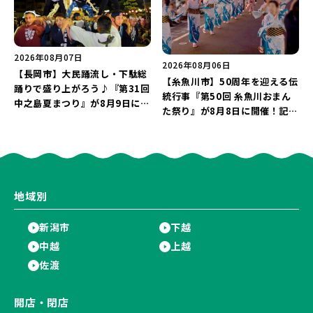
2026年08月07日
2026年08月06日
【長岡市】大民踊流し・下駄総
【糸魚川市】50周年を迎える伝
踊りで盛り上がろう♪『第31回
統行事『第50回 糸魚川おまん
中之島夏まつり』が8月9日に開
た祭り』が8月8日に開催！記念
催！“新潟アルビレックスBB選
企画の新潟プロレス＆東京力車
手”のシュート対決は必見♪
を楽しもう♪
地域別
新潟市
下越
中越
上越
佐渡
開店・閉店