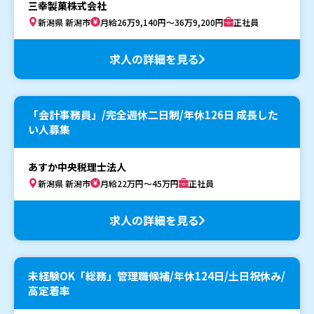
三幸製菓株式会社
新潟県 新潟市
月給26万9,140円～36万9,200円
正社員
求人の詳細を見る
「会計事務員」/完全週休二日制/年休126日 成長した
い人募集
あすか中央税理士法人
新潟県 新潟市
月給22万円～45万円
正社員
求人の詳細を見る
未経験OK「総務」管理職候補/年休124日/土日祝休み/
高定着率